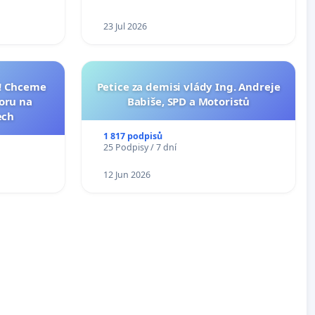
23 Jul 2026
I! Chceme
Petice za demisi vlády Ing. Andreje
toru na
Babiše, SPD a Motoristů
ech
1 817 podpisů
25 Podpisy / 7 dní
12 Jun 2026