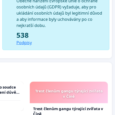
Obecné nařízení Evropské unie o ochraně
osobních údajů (GDPR) vyžaduje, aby pro
ukládání osobních údajů byl legitimní důvod
a aby informace byly uchovávány po co
nejkratší dobu.
538
Podpisy
ho soudce
Trest členům gangu týrající zvířata
žení důvěry
v Číně
Trest členům gangu týrající zvířata v
Číně