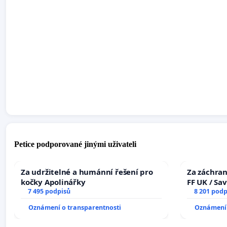
Petice podporované jinými uživateli
Za udržitelné a humánní řešení pro
Za záchran
kočky Apolinářky
FF UK / Sa
7 495 podpisů
the Faculty
8 201 podp
University
Oznámení o transparentnosti
Oznámení 