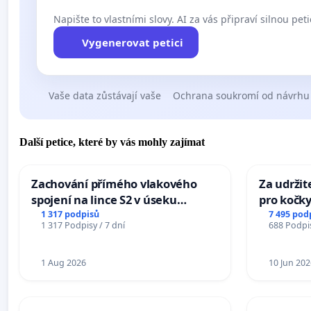
Napište to vlastními slovy. AI za vás připraví silnou peti
Vygenerovat petici
Vaše data zůstávají vaše
Ochrana soukromí od návrhu
Další petice, které by vás mohly zajímat
Zachování přímého vlakového
Za udržit
spojení na lince S2 v úseku
pro kočky
Ostrava – Bohumín – Karviná –
1 317 podpisů
7 495 pod
1 317 Podpisy / 7 dní
688 Podpis
Mosty u Jablunkova
1 Aug 2026
10 Jun 202