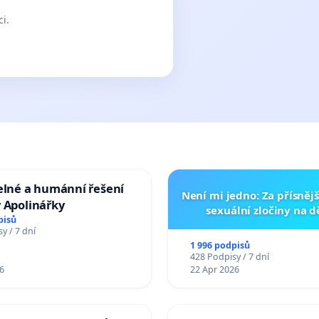
ci.
elné a humánní řešení
Není mi jedno: Za přísnějš
 Apolinářky
sexuální zločiny na 
pisů
y / 7 dní
1 996 podpisů
428 Podpisy / 7 dní
6
22 Apr 2026