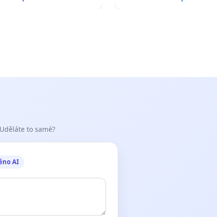
 Uděláte to samé?
ěno AI