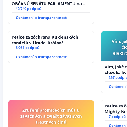
žaloby na prezidenta republiky
OBČANŮ SENÁTU PARLAMENTU na
vyhlášení veřejného slyšení podle §
42 740 podpisů
144 jednacího řádu Senátu k návrhu
Oznámení o transparentnosti
na přijetí usnesení k podání ústavní
žaloby na prezidenta republiky
Petice za záchranu Kuklenských
Vím, ja
rondelů v Hradci Králové
čl
6 961 podpisů
elektr
Oznámení o transparentnosti
přibydou 
Vím, jaké t
člověka kv
nečekejme,
257 podpi
zaveďme sl
Oznámení 
Petice za 
Zrušení promlčecích lhůt u
Mighty Ne
závažných a zvlášť závažných
7 podpisů
trestných činů
Oznámení 