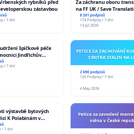
Vrbenských rybníků před
Za záchranu oboru trans
developerskou zástavbou
na FF UK / Save Translat
Studies at the Faculty of 
pisů
8 201 podpisů
y / 7 dní
174 Podpisy / 7 dní
Charles University
13 Jul 2026
 udržení špičkové péče
PETICE ZA ZACHOVÁNÍ K
ocnici Jindřichův
CENTRA STALIN NA L
sů
y / 7 dní
2 690 podpisů
126 Podpisy / 7 dní
6
4 May 2026
oti výstavbě bytových
Petice za zavedení mens
ici K Polabinám v
volna v České repub
ích
sů
 / 7 dní