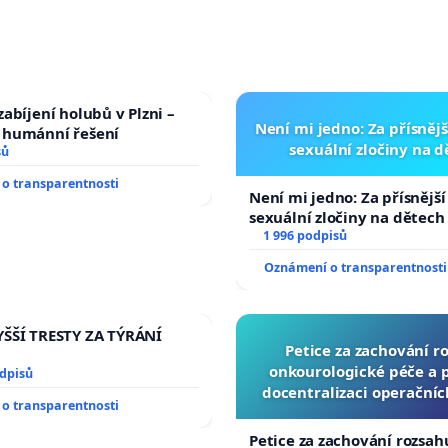
abíjení holubů v Plzni –
Není mi jedno: Za přísnějš
humánní řešení
sexuální zločiny na 
sů
o transparentnosti
Není mi jedno: Za přísnější
sexuální zločiny na dětech
1 996 podpisů
Oznámení o transparentnosti
ŠŠÍ TRESTY ZA TÝRÁNÍ
Petice za zachování r
onkourologické péče a pr
odpisů
docentralizaci operační
o transparentnosti
Petice za zachování rozsah