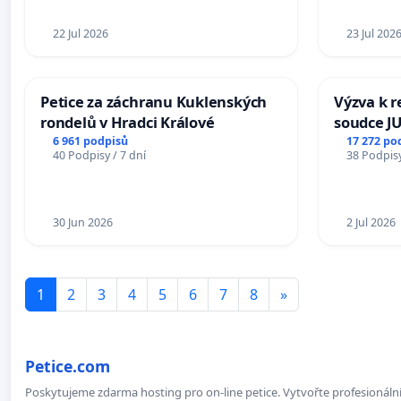
22 Jul 2026
23 Jul 202
Petice za záchranu Kuklenských
Výzva k r
rondelů v Hradci Králové
soudce JU
ohrožení 
6 961 podpisů
17 272 po
40 Podpisy / 7 dní
38 Podpisy
proces
30 Jun 2026
2 Jul 2026
1
2
3
4
5
6
7
8
»
Petice.com
Poskytujeme zdarma hosting pro on-line petice. Vytvořte profesionální 