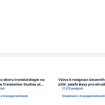
u oboru translatologie na
Výzva k rezignaci ústavní
ve Translation Studies at
JUDr. Josefa Baxy pro ohro
 of Arts, Charles
isů
ve spravedlivý proces
17 272 podpisů
o transparentnosti
Oznámení o transparentnosti