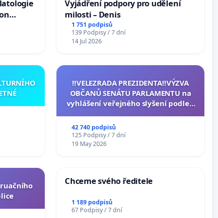
latologie
Vyjádření podpory pro udělení
ion
milosti – Denis
Arts,
1 751 podpisů
139 Podpisy / 7 dní
14 Jul 2026
ULTURNÍHO
‼️VELEZRADA PREZIDENTA‼️VÝZVA
ETNÉ
OBČANŮ SENÁTU PARLAMENTU na
vyhlášení veřejného slyšení podle §
144 jednacího řádu Senátu k návrhu
na přijetí usnesení k podání ústavní
42 740 podpisů
žaloby na prezidenta republiky
125 Podpisy / 7 dní
19 May 2026
Chceme svého ředitele
truačního
lice
1 189 podpisů
67 Podpisy / 7 dní