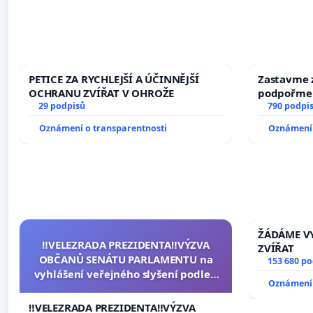
PETICE ZA RYCHLEJŠÍ A ÚČINNĚJŠÍ
Zastavme z
OCHRANU ZVÍŘAT V OHROŽE
podpořme 
29 podpisů
790 podpi
Oznámení o transparentnosti
Oznámení 
ŽÁDÁME VY
‼️VELEZRADA PREZIDENTA‼️VÝZVA
ZVÍŘAT
OBČANŮ SENÁTU PARLAMENTU na
153 680 p
vyhlášení veřejného slyšení podle §
Oznámení 
144 jednacího řádu Senátu k návrhu
na přijetí usnesení k podání ústavní
‼️VELEZRADA PREZIDENTA‼️VÝZVA