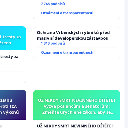
7 748 podpisů
Oznámení o transparentnosti
Ochrana Vrbenských rybníků před
í tresty za
masivní developerskou zástavbou
dětech
1 313 podpisů
Oznámení o transparentnosti
 tresty za
ozsahu
UŽ NIKDY SMRT NEVINNÉHO DÍTĚTE !
oti tzv.
Výzva poslancům a senátorům:
ch výkonů
Změňte urychleně zákon, aby se
tragédie malé Viktorky už nemohla
opakovat!
u
UŽ NIKDY SMRT NEVINNÉHO DÍTĚTE !