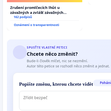
Zrušení promlčecích lhůt u
závažných a zvlášť závažných
trestných činů
162 podpisů
Oznámení o transparentnosti
SPUSŤTE VLASTNÍ PETICI
Chcete něco změnit?
Bude-li člověk mlčet, nic se nezmění.
Autor této petice se rozhodl něco změnit a jednat.
Pohán
Popište změnu, kterou chcete vidět