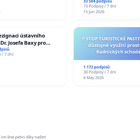
33 504 podpisů
73 Podpisy / 7 dní
6
15 Jun 2026
ezignaci ústavního
‼️ STOP TURISTICKÉ PAST
Dr. Josefa Baxy pro
důstojné využití pros
důvěry ve spravedlivý
dpisů
Radnických schod
 / 7 dní
1 172 podpisů
30 Podpisy / 7 dní
6 May 2026
on-line petici díky našim