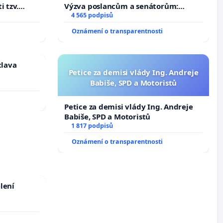
i tzv.
Výzva poslancům a senátorům:
 výkonů
Změňte urychleně zákon, aby se
4 565 podpisů
tragédie malé Viktorky už nemohla
Oznámení o transparentnosti
opakovat!
clava
Petice za demisi vlády Ing. Andreje
Babiše, SPD a Motoristů
Petice za demisi vlády Ing. Andreje
Babiše, SPD a Motoristů
1 817 podpisů
Oznámení o transparentnosti
lení