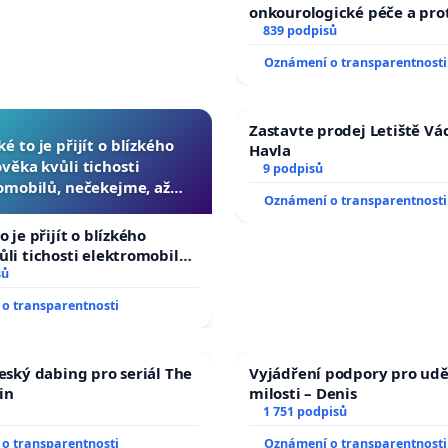
onkourologické péče a prot
docentralizaci operačních
839 podpisů
Oznámení o transparentnosti
Zastavte prodej Letiště Vá
ké to je přijít o blízkého
Havla
ověka kvůli tichosti
9 podpisů
omobilů, nečekejme, až
Oznámení o transparentnosti
další, zaveďme slyšitelná
auta!
o je přijít o blízkého
ůli tichosti elektromobilů,
 až přibydou další,
sů
yšitelná auta!
o transparentnosti
český dabing pro seriál The
Vyjádření podpory pro udě
in
milosti – Denis
1 751 podpisů
o transparentnosti
Oznámení o transparentnosti