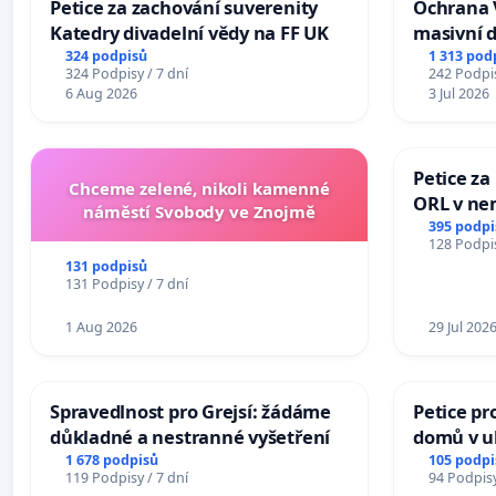
Petice za zachování suverenity
Ochrana 
Katedry divadelní vědy na FF UK
masivní 
324 podpisů
1 313 pod
324 Podpisy / 7 dní
242 Podpis
6 Aug 2026
3 Jul 2026
Petice za
Chceme zelené, nikoli kamenné
ORL v nem
náměstí Svobody ve Znojmě
Hradec
395 podpi
128 Podpis
131 podpisů
131 Podpisy / 7 dní
1 Aug 2026
29 Jul 202
Spravedlnost pro Grejsí: žádáme
Petice pr
důkladné a nestranné vyšetření
domů v ul
Pardubic
1 678 podpisů
105 podpi
119 Podpisy / 7 dní
94 Podpisy