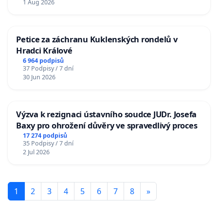
1 Aug 2026
Petice za záchranu Kuklenských rondelů v
Hradci Králové
6 964 podpisů
37 Podpisy / 7 dní
30 Jun 2026
Výzva k rezignaci ústavního soudce JUDr. Josefa
Baxy pro ohrožení důvěry ve spravedlivý proces
17 274 podpisů
35 Podpisy / 7 dní
2 Jul 2026
1
2
3
4
5
6
7
8
»