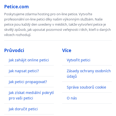
Petice.com
Poskytujeme zdarma hosting pro on-line petice. Vytvořte
profesionální on-line petici díky našim výkonným službám. Naše
petice jsou každý den uvedeny v médiích, takže vytvoření petice je
skvělý způsob, jak upoutat pozornost veřejnosti i těch, kteří o daných
věcech rozhodují.
Průvodci
Více
Jak zahájit online petici
Vytvořit petici
Jak napsat petici?
Zásady ochrany osobních
údajů
Jak petici propagovat?
Správa souborů cookie
Jak získat mediální pokrytí
pro vaši petici
O nás
Jak doručit petici