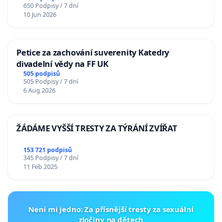
650 Podpisy / 7 dní
10 Jun 2026
Petice za zachování suverenity Katedry
divadelní vědy na FF UK
505 podpisů
505 Podpisy / 7 dní
6 Aug 2026
ŽÁDÁME VYŠŠÍ TRESTY ZA TÝRÁNÍ ZVÍŘAT
153 721 podpisů
345 Podpisy / 7 dní
11 Feb 2025
Není mi jedno: Za přísnější tresty za sexuální
zločiny na dětech