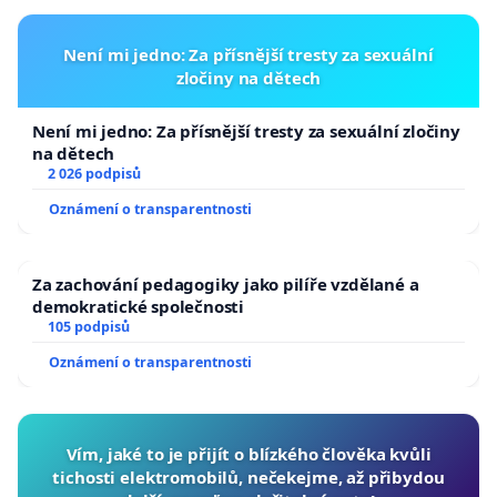
podání petice k příslušnému úřadu a
zastupoval nás při dalším jednání.
Není mi jedno: Za přísnější tresty za sexuální
zločiny na dětech
Není mi jedno: Za přísnější tresty za sexuální zločiny
na dětech
2 026 podpisů
Oznámení o transparentnosti
Za zachování pedagogiky jako pilíře vzdělané a
demokratické společnosti
105 podpisů
Oznámení o transparentnosti
Vím, jaké to je přijít o blízkého člověka kvůli
tichosti elektromobilů, nečekejme, až přibydou