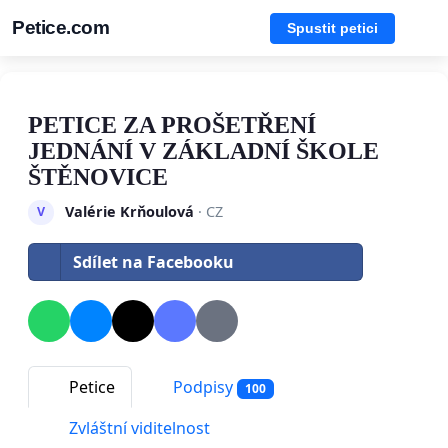
Petice.com
Spustit petici
PETICE ZA PROŠETŘENÍ
JEDNÁNÍ V ZÁKLADNÍ ŠKOLE
ŠTĚNOVICE
Valérie Krňoulová
· CZ
V
Sdílet na Facebooku
Petice
Podpisy
100
Zvláštní viditelnost