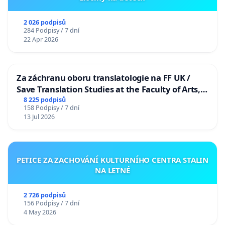
2 026 podpisů
284 Podpisy / 7 dní
22 Apr 2026
Za záchranu oboru translatologie na FF UK /
Save Translation Studies at the Faculty of Arts,
Charles University
8 225 podpisů
158 Podpisy / 7 dní
13 Jul 2026
PETICE ZA ZACHOVÁNÍ KULTURNÍHO CENTRA STALIN
NA LETNÉ
2 726 podpisů
156 Podpisy / 7 dní
4 May 2026