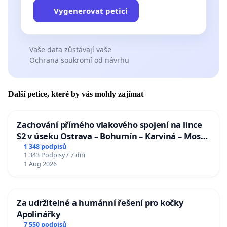
Vygenerovat petici
Vaše data zůstávají vaše
Ochrana soukromí od návrhu
Další petice, které by vás mohly zajímat
Zachování přímého vlakového spojení na lince
S2 v úseku Ostrava – Bohumín – Karviná – Mosty
u Jablunkova
1 348 podpisů
1 343 Podpisy / 7 dní
1 Aug 2026
Za udržitelné a humánní řešení pro kočky
Apolinářky
7 550 podpisů