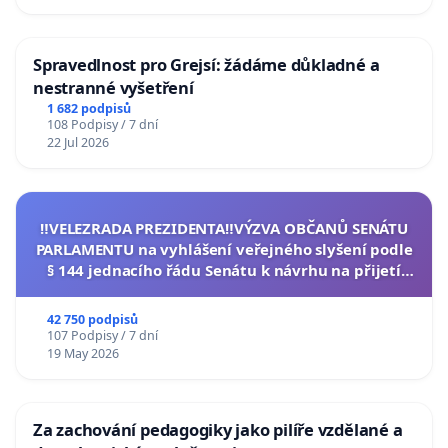
Spravedlnost pro Grejsí: žádáme důkladné a
nestranné vyšetření
1 682 podpisů
108 Podpisy / 7 dní
22 Jul 2026
‼️VELEZRADA PREZIDENTA‼️VÝZVA OBČANŮ SENÁTU
PARLAMENTU na vyhlášení veřejného slyšení podle
§ 144 jednacího řádu Senátu k návrhu na přijetí
usnesení k podání ústavní žaloby na prezidenta
republiky
42 750 podpisů
107 Podpisy / 7 dní
19 May 2026
Za zachování pedagogiky jako pilíře vzdělané a