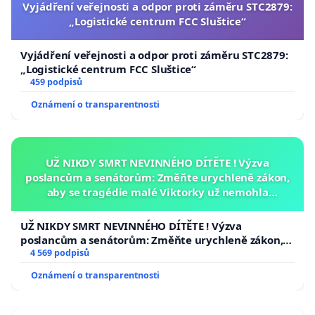
Vyjádření veřejnosti a odpor proti záměru STC2879:
„Logistické centrum FCC Sluštice“
Vyjádření veřejnosti a odpor proti záměru STC2879:
„Logistické centrum FCC Sluštice“
459 podpisů
Oznámení o transparentnosti
UŽ NIKDY SMRT NEVINNÉHO DÍTĚTE ! Výzva
poslancům a senátorům: Změňte urychleně zákon,
aby se tragédie malé Viktorky už nemohla
opakovat!
UŽ NIKDY SMRT NEVINNÉHO DÍTĚTE ! Výzva
poslancům a senátorům: Změňte urychleně zákon,
aby se tragédie malé Viktorky už nemohla opakovat!
4 569 podpisů
Oznámení o transparentnosti