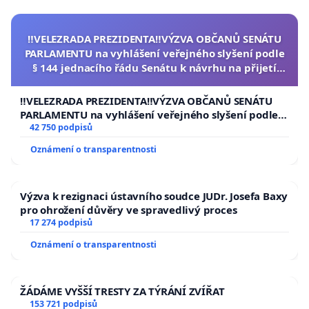
‼️VELEZRADA PREZIDENTA‼️VÝZVA OBČANŮ SENÁTU
PARLAMENTU na vyhlášení veřejného slyšení podle
§ 144 jednacího řádu Senátu k návrhu na přijetí
usnesení k podání ústavní žaloby na prezidenta
republiky
‼️VELEZRADA PREZIDENTA‼️VÝZVA OBČANŮ SENÁTU
PARLAMENTU na vyhlášení veřejného slyšení podle §
144 jednacího řádu Senátu k návrhu na přijetí
42 750 podpisů
usnesení k podání ústavní žaloby na prezidenta
Oznámení o transparentnosti
republiky
Výzva k rezignaci ústavního soudce JUDr. Josefa Baxy
pro ohrožení důvěry ve spravedlivý proces
17 274 podpisů
Oznámení o transparentnosti
ŽÁDÁME VYŠŠÍ TRESTY ZA TÝRÁNÍ ZVÍŘAT
153 721 podpisů