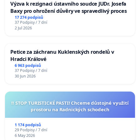
Výzva k rezignaci ústavního soudce JUDr. Josefa
Baxy pro ohrožení důvěry ve spravedlivý proces
17 274 podpisů
37 Podpisy / 7 dní
2 Jul 2026
Petice za záchranu Kuklenských rondelů v
Hradci Králové
6 963 podpisů
37 Podpisy / 7 dní
30 Jun 2026
‼️ STOP TURISTICKÉ PASTI! Chceme důstojné využití
prostoru na Radnických schodech
1 174 podpisů
29 Podpisy / 7 dní
6 May 2026