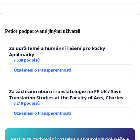
Petice podporované jinými uživateli
Za udržitelné a humánní řešení pro kočky
Apolinářky
7 538 podpisů
Oznámení o transparentnosti
Za záchranu oboru translatologie na FF UK / Save
Translation Studies at the Faculty of Arts, Charles
University
8 219 podpisů
Oznámení o transparentnosti
Petice za zachování rozsahu onkourologické péče a