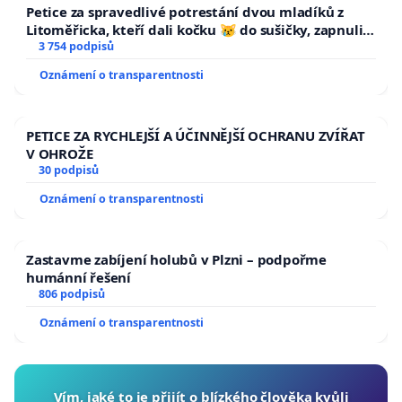
Petice za spravedlivé potrestání dvou mladíků z
Litoměřicka, kteří dali kočku 😿 do sušičky, zapnuli ji
a umírání zvířete natočili.
3 754 podpisů
Oznámení o transparentnosti
PETICE ZA RYCHLEJŠÍ A ÚČINNĚJŠÍ OCHRANU ZVÍŘAT
V OHROŽE
30 podpisů
Oznámení o transparentnosti
Zastavme zabíjení holubů v Plzni – podpořme
humánní řešení
806 podpisů
Oznámení o transparentnosti
Vím, jaké to je přijít o blízkého člověka kvůli