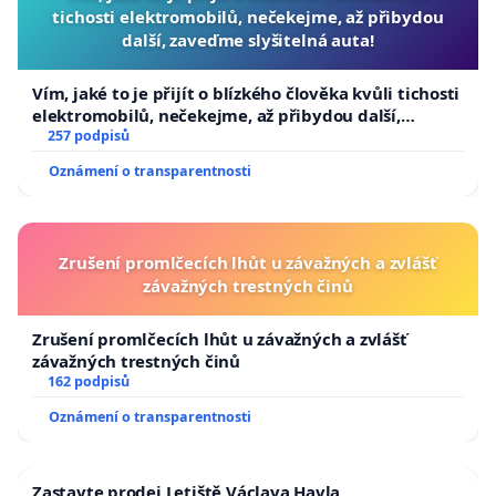
tichosti elektromobilů, nečekejme, až přibydou
další, zaveďme slyšitelná auta!
Vím, jaké to je přijít o blízkého člověka kvůli tichosti
elektromobilů, nečekejme, až přibydou další,
zaveďme slyšitelná auta!
257 podpisů
Oznámení o transparentnosti
Zrušení promlčecích lhůt u závažných a zvlášť
závažných trestných činů
Zrušení promlčecích lhůt u závažných a zvlášť
závažných trestných činů
162 podpisů
Oznámení o transparentnosti
Zastavte prodej Letiště Václava Havla