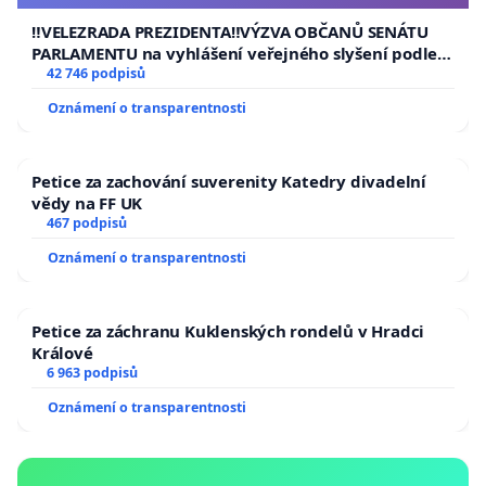
usnesení k podání ústavní žaloby na prezidenta
republiky
‼️VELEZRADA PREZIDENTA‼️VÝZVA OBČANŮ SENÁTU
PARLAMENTU na vyhlášení veřejného slyšení podle §
144 jednacího řádu Senátu k návrhu na přijetí
42 746 podpisů
usnesení k podání ústavní žaloby na prezidenta
Oznámení o transparentnosti
republiky
Petice za zachování suverenity Katedry divadelní
vědy na FF UK
467 podpisů
Oznámení o transparentnosti
Petice za záchranu Kuklenských rondelů v Hradci
Králové
6 963 podpisů
Oznámení o transparentnosti