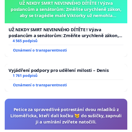
UŽ NIKDY SMRT NEVINNÉHO DÍTĚTE ! Výzva
poslancům a senátorům: Změňte urychleně zákon,
aby se tragédie malé Viktorky už nemohla
opakovat!
UŽ NIKDY SMRT NEVINNÉHO DÍTĚTE ! Výzva
poslancům a senátorům: Změňte urychleně zákon,
aby se tragédie malé Viktorky už nemohla opakovat!
4 565 podpisů
Oznámení o transparentnosti
Vyjádření podpory pro udělení milosti – Denis
1 761 podpisů
Oznámení o transparentnosti
Petice za spravedlivé potrestání dvou mladíků z
Litoměřicka, kteří dali kočku 😿 do sušičky, zapnuli
ji a umírání zvířete natočili.