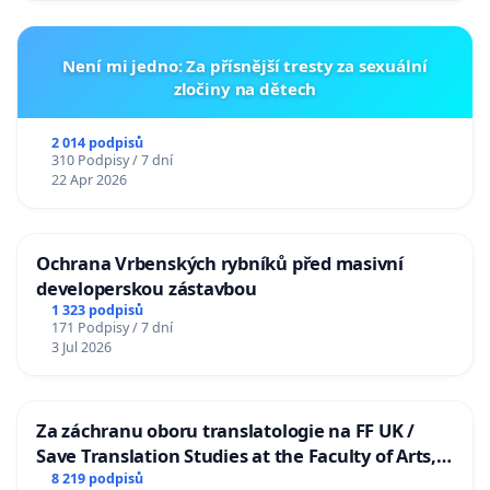
Není mi jedno: Za přísnější tresty za sexuální
zločiny na dětech
2 014 podpisů
310 Podpisy / 7 dní
22 Apr 2026
Ochrana Vrbenských rybníků před masivní
developerskou zástavbou
1 323 podpisů
171 Podpisy / 7 dní
3 Jul 2026
Za záchranu oboru translatologie na FF UK /
Save Translation Studies at the Faculty of Arts,
Charles University
8 219 podpisů