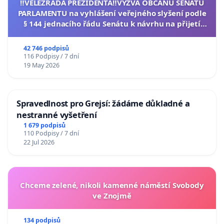
‼️VELEZRADA PREZIDENTA‼️VÝZVA OBČANŮ SENÁTU
PARLAMENTU na vyhlášení veřejného slyšení podle
§ 144 jednacího řádu Senátu k návrhu na přijetí
usnesení k podání ústavní žaloby na prezidenta
republiky
42 746 podpisů
116 Podpisy / 7 dní
19 May 2026
Spravedlnost pro Grejsí: žádáme důkladné a
nestranné vyšetření
1 679 podpisů
110 Podpisy / 7 dní
22 Jul 2026
Chceme zelené, nikoli kamenné náměstí Svobody
ve Znojmě
134 podpisů