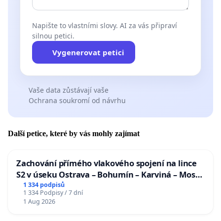
Napište to vlastními slovy. AI za vás připraví
silnou petici.
Vygenerovat petici
Vaše data zůstávají vaše
Ochrana soukromí od návrhu
Další petice, které by vás mohly zajímat
Zachování přímého vlakového spojení na lince
S2 v úseku Ostrava – Bohumín – Karviná – Mosty
u Jablunkova
1 334 podpisů
1 334 Podpisy / 7 dní
1 Aug 2026