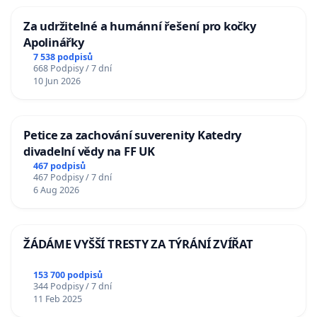
Za udržitelné a humánní řešení pro kočky
Apolinářky
7 538 podpisů
668 Podpisy / 7 dní
10 Jun 2026
Petice za zachování suverenity Katedry
divadelní vědy na FF UK
467 podpisů
467 Podpisy / 7 dní
6 Aug 2026
ŽÁDÁME VYŠŠÍ TRESTY ZA TÝRÁNÍ ZVÍŘAT
153 700 podpisů
344 Podpisy / 7 dní
11 Feb 2025