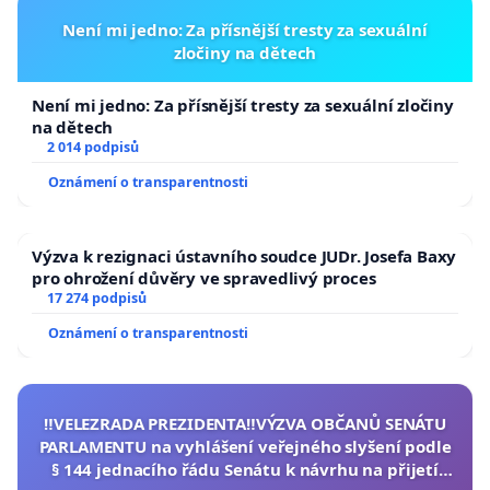
Není mi jedno: Za přísnější tresty za sexuální
zločiny na dětech
Není mi jedno: Za přísnější tresty za sexuální zločiny
na dětech
2 014 podpisů
Oznámení o transparentnosti
Výzva k rezignaci ústavního soudce JUDr. Josefa Baxy
pro ohrožení důvěry ve spravedlivý proces
17 274 podpisů
Oznámení o transparentnosti
‼️VELEZRADA PREZIDENTA‼️VÝZVA OBČANŮ SENÁTU
PARLAMENTU na vyhlášení veřejného slyšení podle
§ 144 jednacího řádu Senátu k návrhu na přijetí