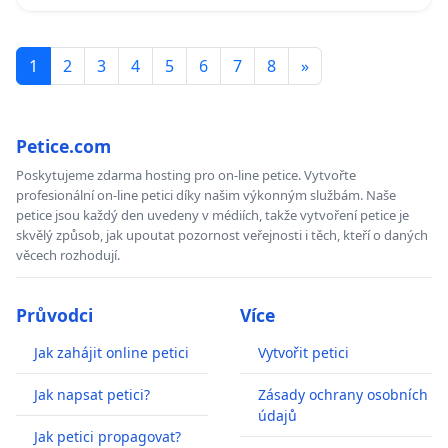
1
2
3
4
5
6
7
8
»
Petice.com
Poskytujeme zdarma hosting pro on-line petice. Vytvořte
profesionální on-line petici díky našim výkonným službám. Naše
petice jsou každý den uvedeny v médiích, takže vytvoření petice je
skvělý způsob, jak upoutat pozornost veřejnosti i těch, kteří o daných
věcech rozhodují.
Průvodci
Více
Jak zahájit online petici
Vytvořit petici
Jak napsat petici?
Zásady ochrany osobních
údajů
Jak petici propagovat?