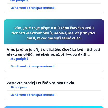
841 podpisů
Oznámení o transparentnosti
Vím, jaké to je přijít o blízkého člověka kvůli
tichosti elektromobilů, nečekejme, až přibydou
další, zaveďme slyšitelná auta!
Vím, jaké to je přijít o blízkého člověka kvůli tichosti
elektromobilů, nečekejme, až přibydou další,
zaveďme slyšitelná auta!
257 podpisů
Oznámení o transparentnosti
Zastavte prodej Letiště Václava Havla
10 podpisů
Oznámení o transparentnosti