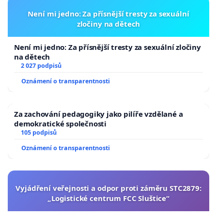
Není mi jedno: Za přísnější tresty za sexuální
zločiny na dětech
Není mi jedno: Za přísnější tresty za sexuální zločiny
na dětech
2 027 podpisů
Oznámení o transparentnosti
Za zachování pedagogiky jako pilíře vzdělané a
demokratické společnosti
105 podpisů
Oznámení o transparentnosti
Vyjádření veřejnosti a odpor proti záměru STC2879:
„Logistické centrum FCC Sluštice“