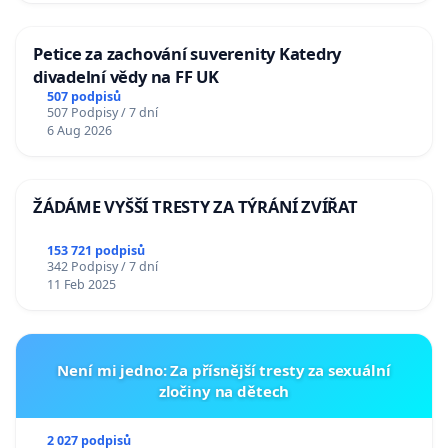
Petice za zachování suverenity Katedry
divadelní vědy na FF UK
507 podpisů
507 Podpisy / 7 dní
6 Aug 2026
ŽÁDÁME VYŠŠÍ TRESTY ZA TÝRÁNÍ ZVÍŘAT
153 721 podpisů
342 Podpisy / 7 dní
11 Feb 2025
Není mi jedno: Za přísnější tresty za sexuální
zločiny na dětech
2 027 podpisů