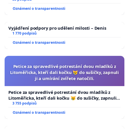
Oznámení o transparentnosti
Vyjádření podpory pro udělení milosti – Denis
1 770 podpisů
Oznámení o transparentnosti
Petice za spravedlivé potrestání dvou mladíků z
Litoměřicka, kteří dali kočku 😿 do sušičky, zapnuli
ji a umírání zvířete natočili.
Petice za spravedlivé potrestání dvou mladíků z
Litoměřicka, kteří dali kočku 😿 do sušičky, zapnuli ji
a umírání zvířete natočili.
3 755 podpisů
Oznámení o transparentnosti