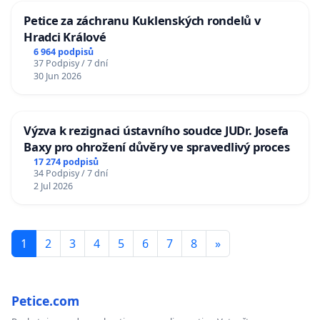
Petice za záchranu Kuklenských rondelů v
Hradci Králové
6 964 podpisů
37 Podpisy / 7 dní
30 Jun 2026
Výzva k rezignaci ústavního soudce JUDr. Josefa
Baxy pro ohrožení důvěry ve spravedlivý proces
17 274 podpisů
34 Podpisy / 7 dní
2 Jul 2026
1
2
3
4
5
6
7
8
»
Petice.com