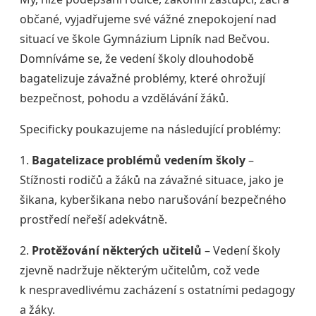
občané, vyjadřujeme své vážné znepokojení nad
situací ve škole Gymnázium Lipník nad Bečvou.
Domníváme se, že vedení školy dlouhodobě
bagatelizuje závažné problémy, které ohrožují
bezpečnost, pohodu a vzdělávání žáků.
Specificky poukazujeme na následující problémy:
1.
Bagatelizace problémů vedením školy
–
Stížnosti rodičů a žáků na závažné situace, jako je
šikana, kyberšikana nebo narušování bezpečného
prostředí neřeší adekvátně.
2.
Protěžování některých učitelů
– Vedení školy
zjevně nadržuje některým učitelům, což vede
k nespravedlivému zacházení s ostatními pedagogy
a žáky.