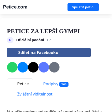
Petice.com
Spustit petici
PETICE ZA LEPŠÍ GYMPL
Oficiální podání
· CZ
O
Sdílet na Facebooku
Petice
Podpisy
148
Zvláštní viditelnost
My, níže podepsaní rodiče, zákonní zástupci, žáci a