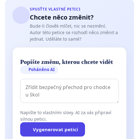
SPUSŤTE VLASTNÍ PETICI
Chcete něco změnit?
Bude-li člověk mlčet, nic se nezmění.
Autor této petice se rozhodl něco změnit a
jednat. Uděláte to samé?
Popište změnu, kterou chcete vidět
Poháněno AI
Napište to vlastními slovy. AI za vás připraví
silnou petici.
Vygenerovat petici