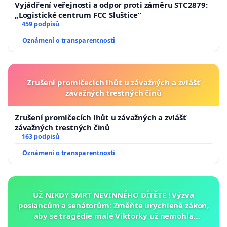
Vyjádření veřejnosti a odpor proti záměru STC2879:
„Logistické centrum FCC Sluštice“
459 podpisů
Oznámení o transparentnosti
Zrušení promlčecích lhůt u závažných a zvlášť
závažných trestných činů
Zrušení promlčecích lhůt u závažných a zvlášť
závažných trestných činů
163 podpisů
Oznámení o transparentnosti
UŽ NIKDY SMRT NEVINNÉHO DÍTĚTE ! Výzva
poslancům a senátorům: Změňte urychleně zákon,
aby se tragédie malé Viktorky už nemohla
opakovat!