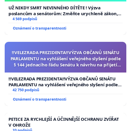
UŽ NIKDY SMRT NEVINNÉHO DÍTĚTE ! Výzva
poslancům a senátorům: Změňte urychleně zákon,
aby se tragédie malé Viktorky už nemohla opakovat!
4 569 podpisů
Oznámení o transparentnosti
‼️VELEZRADA PREZIDENTA‼️VÝZVA OBČANŮ SENÁTU
PARLAMENTU na vyhlášení veřejného slyšení podle
§ 144 jednacího řádu Senátu k návrhu na přijetí
usnesení k podání ústavní žaloby na prezidenta
republiky
‼️VELEZRADA PREZIDENTA‼️VÝZVA OBČANŮ SENÁTU
PARLAMENTU na vyhlášení veřejného slyšení podle §
144 jednacího řádu Senátu k návrhu na přijetí
42 750 podpisů
usnesení k podání ústavní žaloby na prezidenta
Oznámení o transparentnosti
republiky
PETICE ZA RYCHLEJŠÍ A ÚČINNĚJŠÍ OCHRANU ZVÍŘAT
V OHROŽE
33 podpisů