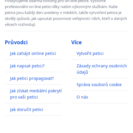
Poskytujeme zdarma hosting pro on-line petice. Vytvořte
profesionální on-line petici díky našim výkonným službám. Naše
petice jsou každý den uvedeny v médiích, takže vytvoření petice je
skvělý způsob, jak upoutat pozornost veřejnosti i těch, kteří o daných
věcech rozhodují.
Průvodci
Více
Jak zahájit online petici
Vytvořit petici
Jak napsat petici?
Zásady ochrany osobních
údajů
Jak petici propagovat?
Správa souborů cookie
Jak získat mediální pokrytí
pro vaši petici
O nás
Jak doručit petici