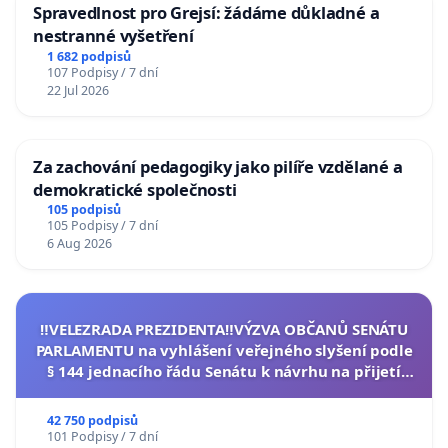
Spravedlnost pro Grejsí: žádáme důkladné a
nestranné vyšetření
1 682 podpisů
107 Podpisy / 7 dní
22 Jul 2026
Za zachování pedagogiky jako pilíře vzdělané a
demokratické společnosti
105 podpisů
105 Podpisy / 7 dní
6 Aug 2026
‼️VELEZRADA PREZIDENTA‼️VÝZVA OBČANŮ SENÁTU
PARLAMENTU na vyhlášení veřejného slyšení podle
§ 144 jednacího řádu Senátu k návrhu na přijetí
usnesení k podání ústavní žaloby na prezidenta
republiky
42 750 podpisů
101 Podpisy / 7 dní