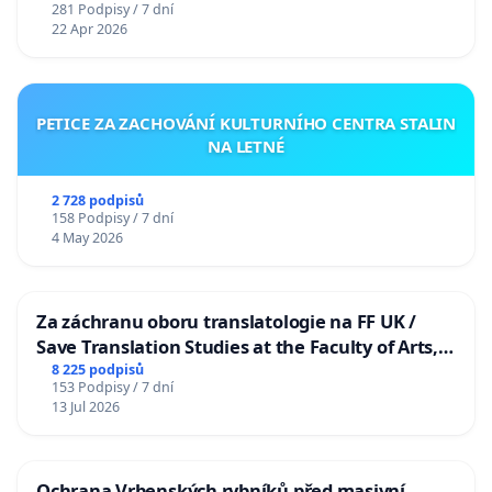
281 Podpisy / 7 dní
22 Apr 2026
PETICE ZA ZACHOVÁNÍ KULTURNÍHO CENTRA STALIN
NA LETNÉ
2 728 podpisů
158 Podpisy / 7 dní
4 May 2026
Za záchranu oboru translatologie na FF UK /
Save Translation Studies at the Faculty of Arts,
Charles University
8 225 podpisů
153 Podpisy / 7 dní
13 Jul 2026
Ochrana Vrbenských rybníků před masivní