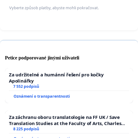
Žádáme tímto zřizovatele o odvolání Mgr. Jiřího
Vyberte způsob platby, abyste mohli pokračovat.
Farného z funkce ředitele a vyhlášení nového
výběrového řízení.
Petice podporované jinými uživateli
Za udržitelné a humánní řešení pro kočky
Apolinářky
7 552 podpisů
Oznámení o transparentnosti
Za záchranu oboru translatologie na FF UK / Save
Translation Studies at the Faculty of Arts, Charles
University
8 225 podpisů