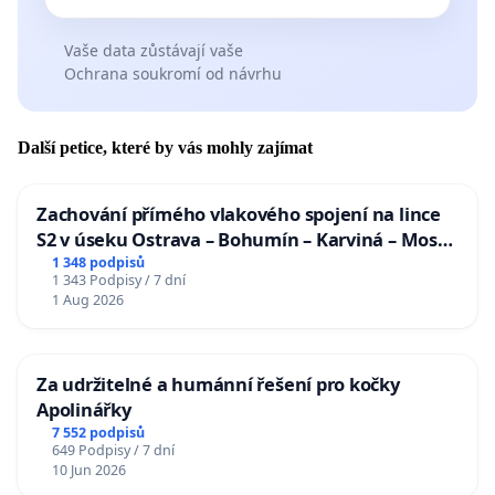
Vaše data zůstávají vaše
Ochrana soukromí od návrhu
Další petice, které by vás mohly zajímat
Zachování přímého vlakového spojení na lince
S2 v úseku Ostrava – Bohumín – Karviná – Mosty
u Jablunkova
1 348 podpisů
1 343 Podpisy / 7 dní
1 Aug 2026
Za udržitelné a humánní řešení pro kočky
Apolinářky
7 552 podpisů
649 Podpisy / 7 dní
10 Jun 2026