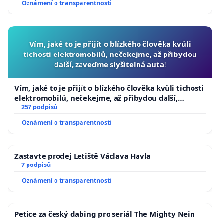
Oznámení o transparentnosti
Vím, jaké to je přijít o blízkého člověka kvůli
tichosti elektromobilů, nečekejme, až přibydou
další, zaveďme slyšitelná auta!
Vím, jaké to je přijít o blízkého člověka kvůli tichosti
elektromobilů, nečekejme, až přibydou další,
zaveďme slyšitelná auta!
257 podpisů
Oznámení o transparentnosti
Zastavte prodej Letiště Václava Havla
7 podpisů
Oznámení o transparentnosti
Petice za český dabing pro seriál The Mighty Nein