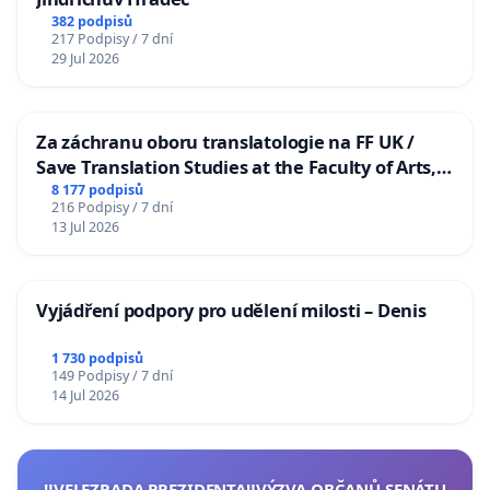
382 podpisů
217 Podpisy / 7 dní
29 Jul 2026
Za záchranu oboru translatologie na FF UK /
Save Translation Studies at the Faculty of Arts,
Charles University
8 177 podpisů
216 Podpisy / 7 dní
13 Jul 2026
Vyjádření podpory pro udělení milosti – Denis
1 730 podpisů
149 Podpisy / 7 dní
14 Jul 2026
‼️VELEZRADA PREZIDENTA‼️VÝZVA OBČANŮ SENÁTU