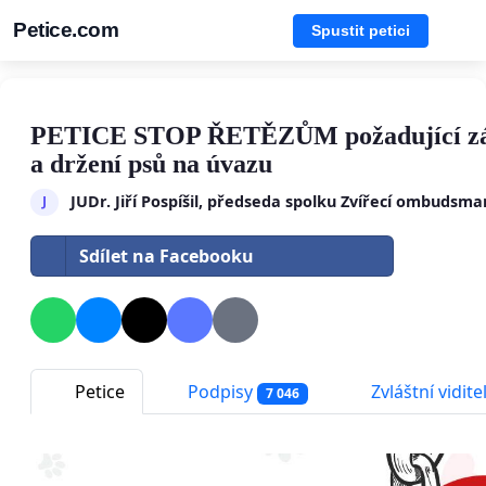
Petice.com
Spustit petici
PETICE STOP ŘETĚZŮM požadující zá
a držení psů na úvazu
JUDr. Jiří Pospíšil, předseda spolku Zvířecí ombudsma
J
Sdílet na Facebooku
Petice
Podpisy
Zvláštní vidite
7 046