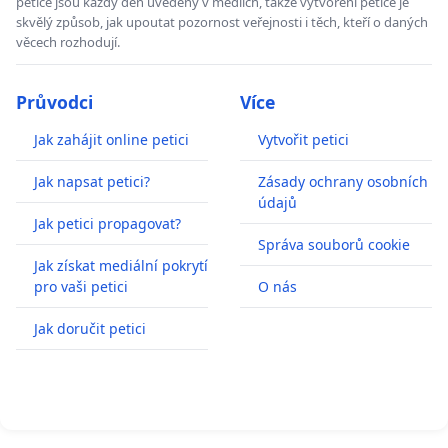
petice jsou každý den uvedeny v médiích, takže vytvoření petice je
skvělý způsob, jak upoutat pozornost veřejnosti i těch, kteří o daných
věcech rozhodují.
Průvodci
Více
Jak zahájit online petici
Vytvořit petici
Jak napsat petici?
Zásady ochrany osobních
údajů
Jak petici propagovat?
Správa souborů cookie
Jak získat mediální pokrytí
pro vaši petici
O nás
Jak doručit petici