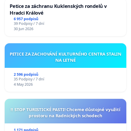
Petice za záchranu Kuklenských rondelů v
Hradci Králové
6 957 podpisů
39 Podpisy / 7 dní
30 Jun 2026
PETICE ZA ZACHOVÁNÍ KULTURNÍHO CENTRA STALIN
NA LETNÉ
2 596 podpisů
35 Podpisy / 7 dní
4 May 2026
‼️ STOP TURISTICKÉ PASTI! Chceme důstojné využití
prostoru na Radnických schodech
1 171 podpisů