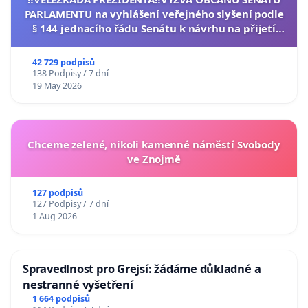
PARLAMENTU na vyhlášení veřejného slyšení podle
§ 144 jednacího řádu Senátu k návrhu na přijetí
usnesení k podání ústavní žaloby na prezidenta
republiky
42 729 podpisů
138 Podpisy / 7 dní
19 May 2026
Chceme zelené, nikoli kamenné náměstí Svobody
ve Znojmě
127 podpisů
127 Podpisy / 7 dní
1 Aug 2026
Spravedlnost pro Grejsí: žádáme důkladné a
nestranné vyšetření
1 664 podpisů