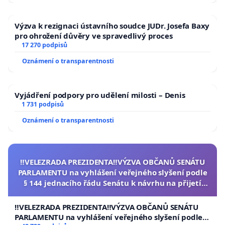
— Chovy psů na řetězech jsou již v některých zemích EU
Výzva k rezignaci ústavního soudce JUDr. Josefa Baxy
zásadně omezené.
pro ohrožení důvěry ve spravedlivý proces
17 270 podpisů
Proto požadujeme, aby byl chov psů na řetězech zak
Oznámení o transparentnosti
rovněž nově definovány podmínky a parametry pro 
v boudách, kotcích, výbězích, či jiných prostorech, v n
Vyjádření podpory pro udělení milosti – Denis
ohledu na to, zda je účelem jejich chovu rozmnožován
1 731 podpisů
prostřednictvím: NOVELIZACE ZÁKONA NA OCHRANU
Oznámení o transparentnosti
TÝRÁNÍ A VETERINÁRNÍHO ZÁKONA,
vč
etně souvisej
prováděcích předpisů a nařízení.
‼️VELEZRADA PREZIDENTA‼️VÝZVA OBČANŮ SENÁTU
PARLAMENTU na vyhlášení veřejného slyšení podle
Tuto petici podává: JUDr. Jiří Pospíšil (předseda spolku
§ 144 jednacího řádu Senátu k návrhu na přijetí
europoslanec), Na Kampě 512/11, Malá Strana, 118 00 
usnesení k podání ústavní žaloby na prezidenta
republiky
‼️VELEZRADA PREZIDENTA‼️VÝZVA OBČANŮ SENÁTU
Adresa pro zasílání petičních archů: JUDr. Jiří Pospíši
PARLAMENTU na vyhlášení veřejného slyšení podle §