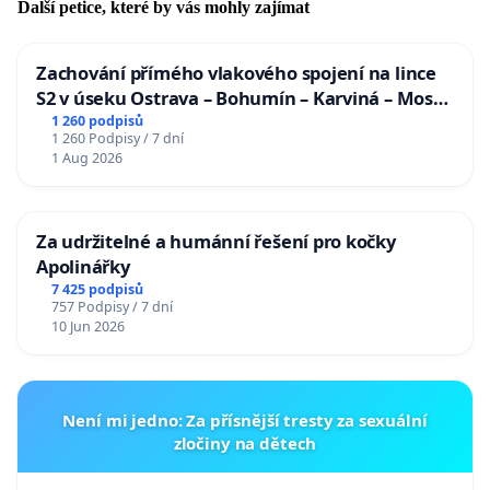
Další petice, které by vás mohly zajímat
Zachování přímého vlakového spojení na lince
S2 v úseku Ostrava – Bohumín – Karviná – Mosty
u Jablunkova
1 260 podpisů
1 260 Podpisy / 7 dní
1 Aug 2026
Za udržitelné a humánní řešení pro kočky
Apolinářky
7 425 podpisů
757 Podpisy / 7 dní
10 Jun 2026
Není mi jedno: Za přísnější tresty za sexuální
zločiny na dětech