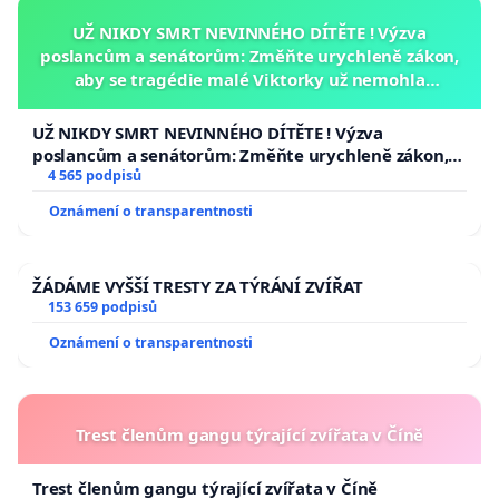
UŽ NIKDY SMRT NEVINNÉHO DÍTĚTE ! Výzva
poslancům a senátorům: Změňte urychleně zákon,
aby se tragédie malé Viktorky už nemohla
opakovat!
UŽ NIKDY SMRT NEVINNÉHO DÍTĚTE ! Výzva
poslancům a senátorům: Změňte urychleně zákon,
aby se tragédie malé Viktorky už nemohla opakovat!
4 565 podpisů
Oznámení o transparentnosti
ŽÁDÁME VYŠŠÍ TRESTY ZA TÝRÁNÍ ZVÍŘAT
153 659 podpisů
Oznámení o transparentnosti
Trest členům gangu týrající zvířata v Číně
Trest členům gangu týrající zvířata v Číně