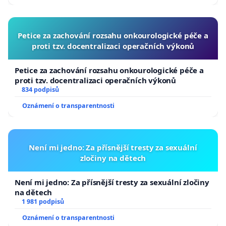
na nebezpečí je únik nebo útok. Psi na řetězech tuto m
a ocitají se v pasti.
Petice za zachování rozsahu onkourologické péče a
proti tzv. docentralizaci operačních výkonů
—
Chov psů na řetězu nenaplňuje tzv. welfare pravid
Petice za zachování rozsahu onkourologické péče a
zacházení se zvířaty, které se drží následujících zása
proti tzv. docentralizaci operačních výkonů
834 podpisů
1) svoboda od hladu, žízně a podvýživy
Oznámení o transparentnosti
2) svoboda od nepohodlí
3) svoboda od bolesti, zranění a onemocnění
Není mi jedno: Za přísnější tresty za sexuální
zločiny na dětech
4) svoboda projevit přirozené chován
Není mi jedno: Za přísnější tresty za sexuální zločiny
5) svoboda od stresu, strachu a úzkosti
na dětech
1 981 podpisů
6) vykonávat svobodně a osobně kontrolu nad vlast
Oznámení o transparentnosti