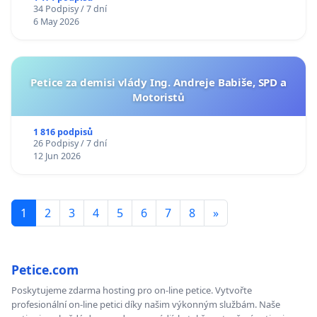
34 Podpisy / 7 dní
6 May 2026
Petice za demisi vlády Ing. Andreje Babiše, SPD a
Motoristů
1 816 podpisů
26 Podpisy / 7 dní
12 Jun 2026
1
2
3
4
5
6
7
8
»
Petice.com
Poskytujeme zdarma hosting pro on-line petice. Vytvořte
profesionální on-line petici díky našim výkonným službám. Naše