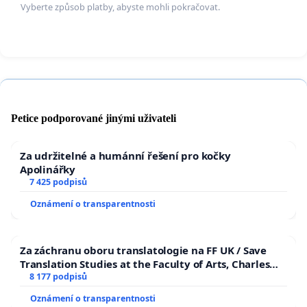
—
Případy psů na řetězech se velmi špatně odhalují 
Vyberte způsob platby, abyste mohli pokračovat.
a neexistují žádné preventivní ani pravidelné kontro
chovaných na řetězech.
—
Chov psa na řetězu je častou příčinou vzniku pr
a celé řady psychických poruch. Psi držení na řetězec
Petice podporované jinými uživateli
neuroticky, úzkostlivě a agresivně
.
Za udržitelné a humánní řešení pro kočky
Apolinářky
— Pes je sociální, živý tvor, jehož silnou motivací je 
7 425 podpisů
pouto ke svojí sociální skupině/ smečce. Osamocený 
Oznámení o transparentnosti
pro psa naprosto nevyhovující a nenaplňuje jeho soc
kontaktu s vnějším světem.
Za záchranu oboru translatologie na FF UK / Save
Translation Studies at the Faculty of Arts, Charles
University
8 177 podpisů
—
Psům na řetězu je znemožněna možnost uniknout
Oznámení o transparentnosti
kterému čelí
(člověk, jiný pes, povětrnostní podmínky).