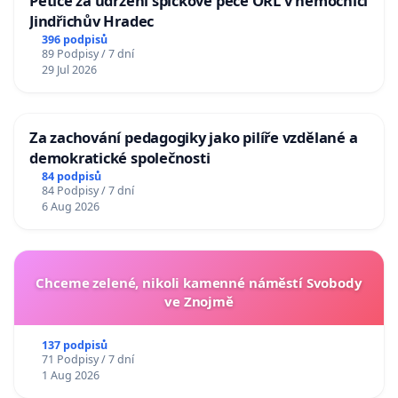
Petice za udržení špičkové péče ORL v nemocnici
Jindřichův Hradec
396 podpisů
89 Podpisy / 7 dní
29 Jul 2026
Za zachování pedagogiky jako pilíře vzdělané a
demokratické společnosti
84 podpisů
84 Podpisy / 7 dní
6 Aug 2026
Chceme zelené, nikoli kamenné náměstí Svobody
ve Znojmě
137 podpisů
71 Podpisy / 7 dní
1 Aug 2026