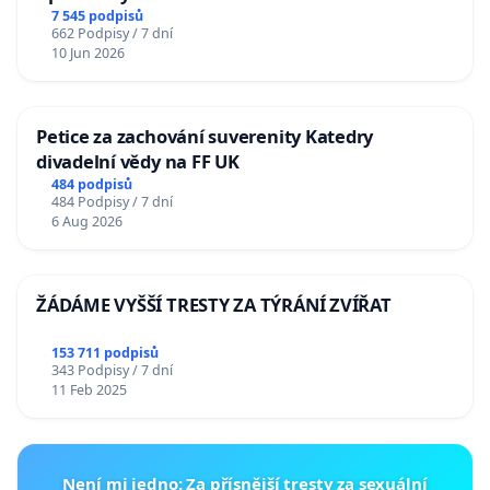
7 545 podpisů
662 Podpisy / 7 dní
10 Jun 2026
Petice za zachování suverenity Katedry
divadelní vědy na FF UK
484 podpisů
484 Podpisy / 7 dní
6 Aug 2026
ŽÁDÁME VYŠŠÍ TRESTY ZA TÝRÁNÍ ZVÍŘAT
153 711 podpisů
343 Podpisy / 7 dní
11 Feb 2025
Není mi jedno: Za přísnější tresty za sexuální