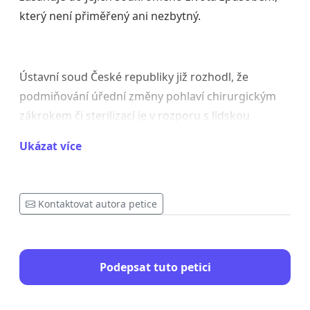
který není přiměřený ani nezbytný.
Ústavní soud České republiky již rozhodl, že
podmiňování úřední změny pohlaví chirurgickým
zákrokem či sterilizací je v rozporu s lidskou
důstojností a právem na tělesnou integritu. Jsme
Ukázat více
přesvědčeni, že budoucí legislativa by měla toto
rozhodnutí respektovat, nikoli vytvářet nové
překážky a omezení.
Kontaktovat autora petice
Transgender lidé jsou plnoprávnými občany České
Podepsat tuto petici
republiky. Stejně jako ostatní mají právo na
důstojnost, ochranu soukromí a rovnost před