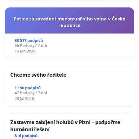
Petice za zavedení menstruačního volna v České
republice
33 517 podpisů
66 Podpisy / 7 dní
15 Jun 2026
Chceme svého ředitele
1 190 podpisů
47 Podpisy / 7 dní
23 Jul 2026
Zastavme zabíjení holubů v Plzni – podpořme
humánní řešení
816 podpisů