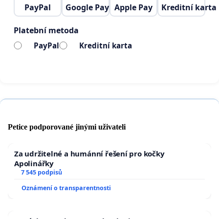
PayPal
Google Pay
Apple Pay
Kreditní karta
Platební metoda
Děkujeme.
PayPal
Kreditní karta
Homofobii v ČR nechceme
Petice podporované jinými uživateli
Za udržitelné a humánní řešení pro kočky
Apolinářky
7 545 podpisů
Oznámení o transparentnosti