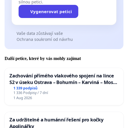
silnou petici.
Vygenerovat petici
Vaše data zůstávají vaše
Ochrana soukromí od návrhu
Další petice, které by vás mohly zajímat
Zachování přímého vlakového spojení na lince
S2 v úseku Ostrava – Bohumín – Karviná – Mosty
u Jablunkova
1 339 podpisů
1 336 Podpisy / 7 dní
1 Aug 2026
Za udržitelné a humánní řešení pro kočky
Apolinářky