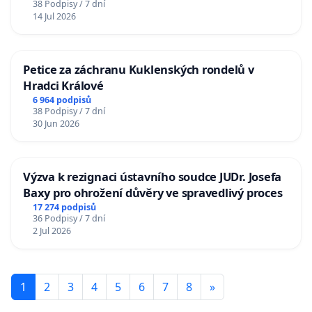
38 Podpisy / 7 dní
14 Jul 2026
Petice za záchranu Kuklenských rondelů v
Hradci Králové
6 964 podpisů
38 Podpisy / 7 dní
30 Jun 2026
Výzva k rezignaci ústavního soudce JUDr. Josefa
Baxy pro ohrožení důvěry ve spravedlivý proces
17 274 podpisů
36 Podpisy / 7 dní
2 Jul 2026
1
2
3
4
5
6
7
8
»