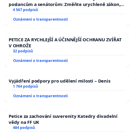
poslancům a senátorům: Změňte urychleně zákon,
aby se tragédie malé Viktorky už nemohla opakovat!
4 567 podpisů
Oznámení o transparentnosti
PETICE ZA RYCHLEJŠÍ A ÚČINNĚJŠÍ OCHRANU ZVÍŘAT
V OHROŽE
32 podpisů
Oznámení o transparentnosti
Vyjádření podpory pro udělení milosti – Denis
1 764 podpisů
Oznámení o transparentnosti
Petice za zachování suverenity Katedry divadelní
vědy na FF UK
484 podpisů