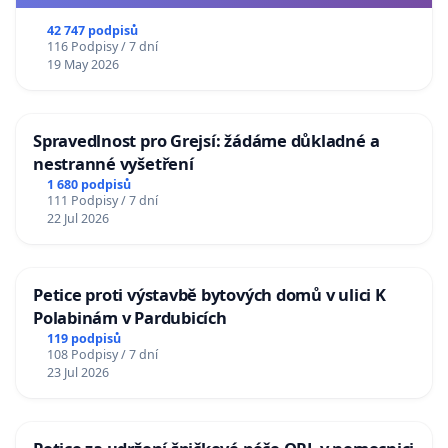
usnesení k podání ústavní žaloby na prezidenta
republiky
42 747 podpisů
116 Podpisy / 7 dní
19 May 2026
Spravedlnost pro Grejsí: žádáme důkladné a
nestranné vyšetření
1 680 podpisů
111 Podpisy / 7 dní
22 Jul 2026
Petice proti výstavbě bytových domů v ulici K
Polabinám v Pardubicích
119 podpisů
108 Podpisy / 7 dní
23 Jul 2026