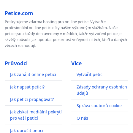
Petice.com
Poskytujeme zdarma hosting pro on-line petice. Vytvořte
profesionální on-line petici díky našim výkonným službám. Naše
petice jsou každý den uvedeny v médiích, takže vytvoření petice je
skvělý způsob, jak upoutat pozornost veřejnosti i těch, kteří o daných
věcech rozhodují.
Průvodci
Více
Jak zahájit online petici
Vytvořit petici
Jak napsat petici?
Zásady ochrany osobních
údajů
Jak petici propagovat?
Správa souborů cookie
Jak získat mediální pokrytí
pro vaši petici
O nás
Jak doručit petici