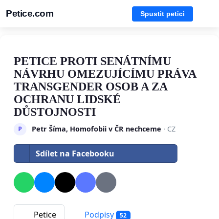
Petice.com
Spustit petici
PETICE PROTI SENÁTNÍMU
NÁVRHU OMEZUJÍCÍMU PRÁVA
TRANSGENDER OSOB A ZA
OCHRANU LIDSKÉ
DŮSTOJNOSTI
Petr Šíma, Homofobii v ČR nechceme
· CZ
P
Sdílet na Facebooku
Petice
Podpisy
52