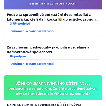
ji a umírání zvířete natočili.
Petice za spravedlivé potrestání dvou mladíků z
Litoměřicka, kteří dali kočku 😿 do sušičky, zapnuli ji
a umírání zvířete natočili.
3 754 podpisů
Oznámení o transparentnosti
Za zachování pedagogiky jako pilíře vzdělané a
demokratické společnosti
84 podpisů
Oznámení o transparentnosti
UŽ NIKDY SMRT NEVINNÉHO DÍTĚTE ! Výzva
poslancům a senátorům: Změňte urychleně zákon,
aby se tragédie malé Viktorky už nemohla
opakovat!
UŽ NIKDY SMRT NEVINNÉHO DÍTĚTE ! Výzva