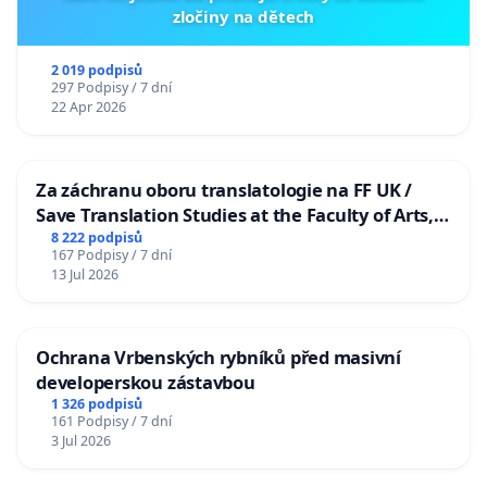
zločiny na dětech
2 019 podpisů
297 Podpisy / 7 dní
22 Apr 2026
Za záchranu oboru translatologie na FF UK /
Save Translation Studies at the Faculty of Arts,
Charles University
8 222 podpisů
167 Podpisy / 7 dní
13 Jul 2026
Ochrana Vrbenských rybníků před masivní
developerskou zástavbou
1 326 podpisů
161 Podpisy / 7 dní
3 Jul 2026