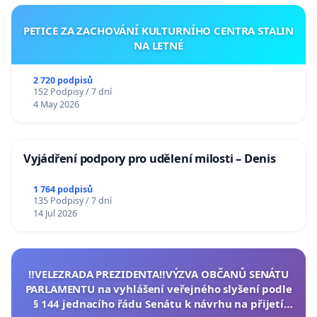
PETICE ZA ZACHOVÁNÍ KULTURNÍHO CENTRA STALIN
NA LETNÉ
2 720 podpisů
152 Podpisy / 7 dní
4 May 2026
Vyjádření podpory pro udělení milosti – Denis
1 764 podpisů
135 Podpisy / 7 dní
14 Jul 2026
‼️VELEZRADA PREZIDENTA‼️VÝZVA OBČANŮ SENÁTU
PARLAMENTU na vyhlášení veřejného slyšení podle
§ 144 jednacího řádu Senátu k návrhu na přijetí