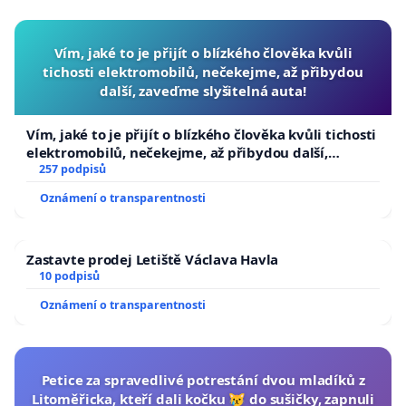
Vím, jaké to je přijít o blízkého člověka kvůli
tichosti elektromobilů, nečekejme, až přibydou
další, zaveďme slyšitelná auta!
Vím, jaké to je přijít o blízkého člověka kvůli tichosti
elektromobilů, nečekejme, až přibydou další,
zaveďme slyšitelná auta!
257 podpisů
Oznámení o transparentnosti
Zastavte prodej Letiště Václava Havla
10 podpisů
Oznámení o transparentnosti
Petice za spravedlivé potrestání dvou mladíků z
Litoměřicka, kteří dali kočku 😿 do sušičky, zapnuli