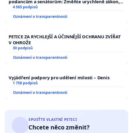
poslancům a senátorům: Změňte urychleně zákon,
aby se tragédie malé Viktorky už nemohla opakovat!
4 565 podpisů
Oznámení o transparentnosti
PETICE ZA RYCHLEJŠÍ A ÚČINNĚJŠÍ OCHRANU ZVÍŘAT
V OHROŽE
30 podpisů
Oznámení o transparentnosti
Vyjádření podpory pro udělení milosti – Denis
1 758 podpisů
Oznámení o transparentnosti
SPUSŤTE VLASTNÍ PETICI
Chcete něco změnit?