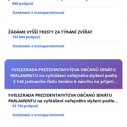
840 podpisů
Oznámení o transparentnosti
ŽÁDÁME VYŠŠÍ TRESTY ZA TÝRÁNÍ ZVÍŘAT
153 694 podpisů
Oznámení o transparentnosti
‼️VELEZRADA PREZIDENTA‼️VÝZVA OBČANŮ SENÁTU
PARLAMENTU na vyhlášení veřejného slyšení podle
§ 144 jednacího řádu Senátu k návrhu na přijetí
usnesení k podání ústavní žaloby na prezidenta
republiky
‼️VELEZRADA PREZIDENTA‼️VÝZVA OBČANŮ SENÁTU
PARLAMENTU na vyhlášení veřejného slyšení podle §
144 jednacího řádu Senátu k návrhu na přijetí
42 744 podpisů
usnesení k podání ústavní žaloby na prezidenta
Oznámení o transparentnosti
republiky