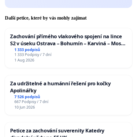
Další petice, které by vás mohly zajímat
Zachování přímého vlakového spojení na lince
S2 v úseku Ostrava – Bohumín – Karviná – Mosty
u Jablunkova
1 333 podpisů
1 333 Podpisy / 7 dní
1 Aug 2026
Za udržitelné a humánní řešení pro kočky
Apolinářky
7 526 podpisů
667 Podpisy / 7 dní
10 Jun 2026
Petice za zachování suverenity Katedry