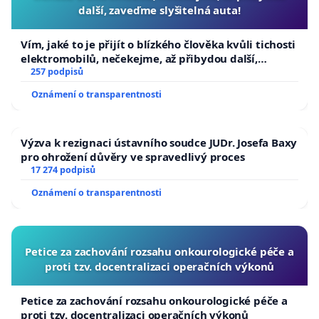
další, zaveďme slyšitelná auta!
Vím, jaké to je přijít o blízkého člověka kvůli tichosti
elektromobilů, nečekejme, až přibydou další,
zaveďme slyšitelná auta!
257 podpisů
Oznámení o transparentnosti
Výzva k rezignaci ústavního soudce JUDr. Josefa Baxy
pro ohrožení důvěry ve spravedlivý proces
17 274 podpisů
Oznámení o transparentnosti
Petice za zachování rozsahu onkourologické péče a
proti tzv. docentralizaci operačních výkonů
Petice za zachování rozsahu onkourologické péče a
proti tzv. docentralizaci operačních výkonů