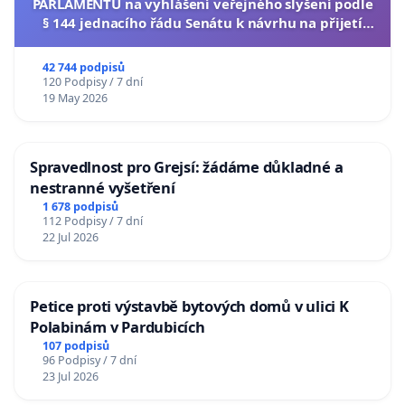
PARLAMENTU na vyhlášení veřejného slyšení podle
§ 144 jednacího řádu Senátu k návrhu na přijetí
usnesení k podání ústavní žaloby na prezidenta
republiky
42 744 podpisů
120 Podpisy / 7 dní
19 May 2026
Spravedlnost pro Grejsí: žádáme důkladné a
nestranné vyšetření
1 678 podpisů
112 Podpisy / 7 dní
22 Jul 2026
Petice proti výstavbě bytových domů v ulici K
Polabinám v Pardubicích
107 podpisů
96 Podpisy / 7 dní
23 Jul 2026