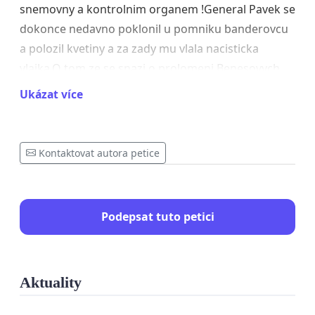
snemovny a kontrolnim organem !General Pavek se
dokonce nedavno poklonil u pomniku banderovcu
a polozil kvetiny a za zady mu vlala nacisticka
vlajka.O tom ze se snazi o prolomeni Benesovych
dekretu a jezdi za Poseltem neni treba psat ,
Ukázat více
hlasejme ze je to agent ,komous ,podporovatel
nacismu a zabijeni na UA a Banderovcu,snad to
dela proto ze ma IQ 107!
Kontaktovat autora petice
Podepsat tuto petici
Aktuality