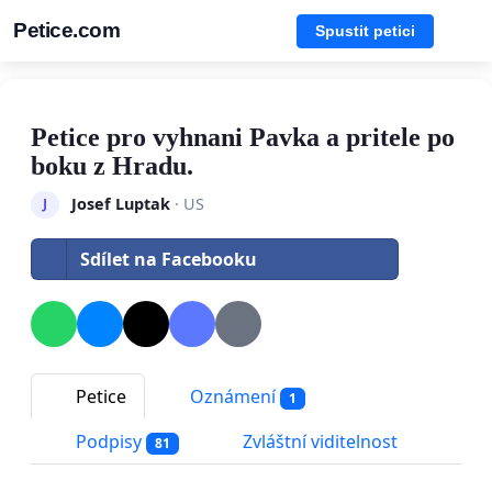
Petice.com
Spustit petici
Petice pro vyhnani Pavka a pritele po
boku z Hradu.
Josef Luptak
· US
J
Sdílet na Facebooku
Petice
Oznámení
1
Podpisy
Zvláštní viditelnost
81