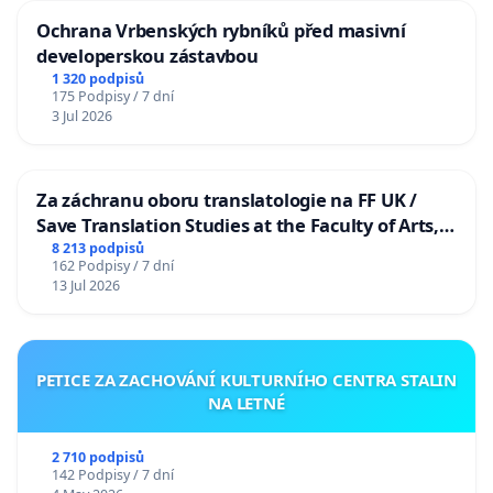
Ochrana Vrbenských rybníků před masivní
developerskou zástavbou
1 320 podpisů
175 Podpisy / 7 dní
3 Jul 2026
Za záchranu oboru translatologie na FF UK /
Save Translation Studies at the Faculty of Arts,
Charles University
8 213 podpisů
162 Podpisy / 7 dní
13 Jul 2026
PETICE ZA ZACHOVÁNÍ KULTURNÍHO CENTRA STALIN
NA LETNÉ
2 710 podpisů
142 Podpisy / 7 dní