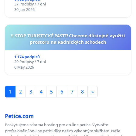
37 Podpisy / 7 dní
30 Jun 2026
‼️ STOP TURISTICKÉ PASTI! Chceme důstojné využití
prostoru na Radnických schodech
1 174 podpisů
29 Podpisy / 7 dní
6 May 2026
1
2
3
4
5
6
7
8
»
Petice.com
Poskytujeme zdarma hosting pro on-line petice. Vytvořte
profesionální on-line petici díky našim výkonným službám. Naše