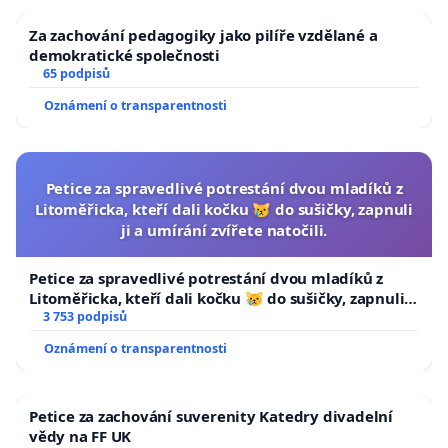
Za zachování pedagogiky jako pilíře vzdělané a
demokratické společnosti
65 podpisů
Oznámení o transparentnosti
Petice za spravedlivé potrestání dvou mladíků z
Litoměřicka, kteří dali kočku 😿 do sušičky, zapnuli
ji a umírání zvířete natočili.
Petice za spravedlivé potrestání dvou mladíků z
Litoměřicka, kteří dali kočku 😿 do sušičky, zapnuli ji
a umírání zvířete natočili.
3 753 podpisů
Oznámení o transparentnosti
Petice za zachování suverenity Katedry divadelní
vědy na FF UK