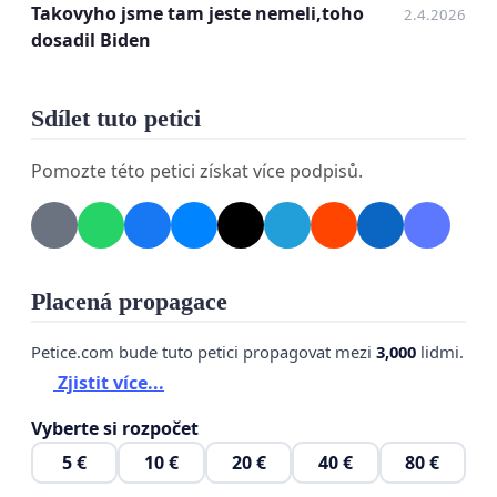
Takovyho jsme tam jeste nemeli,toho
2.4.2026
dosadil Biden
Sdílet tuto petici
Pomozte této petici získat více podpisů.
Placená propagace
Petice.com bude tuto petici propagovat mezi
3,000
lidmi.
Zjistit více...
Vyberte si rozpočet
5 €
10 €
20 €
40 €
80 €