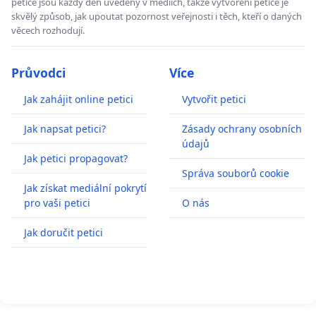
petice jsou každý den uvedeny v médiích, takže vytvoření petice je
skvělý způsob, jak upoutat pozornost veřejnosti i těch, kteří o daných
věcech rozhodují.
Průvodci
Více
Jak zahájit online petici
Vytvořit petici
Jak napsat petici?
Zásady ochrany osobních
údajů
Jak petici propagovat?
Správa souborů cookie
Jak získat mediální pokrytí
pro vaši petici
O nás
Jak doručit petici