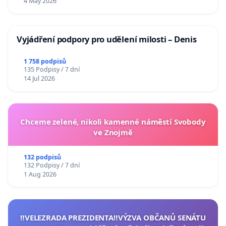
4 May 2026
Vyjádření podpory pro udělení milosti – Denis
1 758 podpisů
135 Podpisy / 7 dní
14 Jul 2026
Chceme zelené, nikoli kamenné náměstí Svobody
ve Znojmě
132 podpisů
132 Podpisy / 7 dní
1 Aug 2026
‼️VELEZRADA PREZIDENTA‼️VÝZVA OBČANŮ SENÁTU