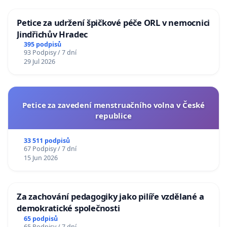
Petice za udržení špičkové péče ORL v nemocnici
Jindřichův Hradec
395 podpisů
93 Podpisy / 7 dní
29 Jul 2026
Petice za zavedení menstruačního volna v České
republice
33 511 podpisů
67 Podpisy / 7 dní
15 Jun 2026
Za zachování pedagogiky jako pilíře vzdělané a
demokratické společnosti
65 podpisů
65 Podpisy / 7 dní