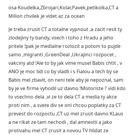
osa Koudelka,Zbrojari,Kolar,Pavek,petikolka,CT a
Milion chvilek je videt az za ocean
Je treba zrusit CT a totalne vypnout ,a zacit resit ty
zlodejiny ty bandy, vsech i toho z Hradu a jeho
pritele !pak je medialne rozlozit a potom to pujde
samo ,migranti ,GreenDeal ,Ukrajinci rozpocet ,
vakciny atd !Ale to by jak vime musel Babis chtit , v
ANO je moc lidi co by vladli i s Fialou a tech by se
Babis mel zbavit, on neni tele aby je nepoznal, sam
by je ve firme vyhodil uz davno !Motoriste ? vidi kdo
to vsechno dela ,vi ze to dela CT a media ty akce
proti nim , a svete div se oni chcou poplatky za CT
prevest do rozpoctu ,CT uz mel zrusit davno KLaus
a ne rikat ze tam nechodi , dal amnestii a jako
protivahu mel CT zrusit a novou TV hlidat ze