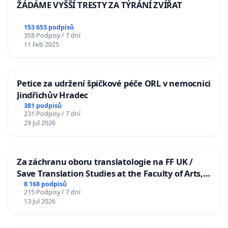
ŽÁDÁME VYŠŠÍ TRESTY ZA TÝRÁNÍ ZVÍŘAT
153 653 podpisů
358 Podpisy / 7 dní
11 Feb 2025
Petice za udržení špičkové péče ORL v nemocnici
Jindřichův Hradec
381 podpisů
231 Podpisy / 7 dní
29 Jul 2026
Za záchranu oboru translatologie na FF UK /
Save Translation Studies at the Faculty of Arts,
Charles University
8 168 podpisů
215 Podpisy / 7 dní
13 Jul 2026