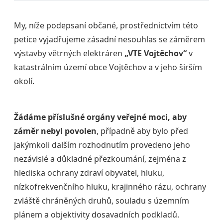
My, níže podepsaní občané, prostřednictvím této
petice vyjadřujeme zásadní nesouhlas se záměrem
výstavby větrných elektráren
„VTE Vojtěchov“
v
katastrálním území obce Vojtěchov a v jeho širším
okolí.
Žádáme příslušné orgány veřejné moci, aby
záměr nebyl povolen
, případně aby bylo před
jakýmkoli dalším rozhodnutím provedeno jeho
nezávislé a důkladné přezkoumání, zejména z
hlediska ochrany zdraví obyvatel, hluku,
nízkofrekvenčního hluku, krajinného rázu, ochrany
zvláště chráněných druhů, souladu s územním
plánem a objektivity dosavadních podkladů.