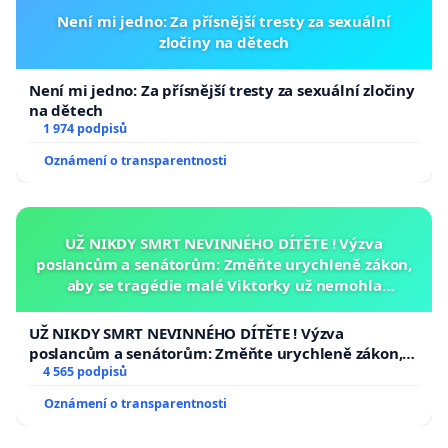
Není mi jedno: Za přísnější tresty za sexuální
zločiny na dětech
Není mi jedno: Za přísnější tresty za sexuální zločiny
na dětech
1 974 podpisů
Oznámení o transparentnosti
UŽ NIKDY SMRT NEVINNÉHO DÍTĚTE ! Výzva
poslancům a senátorům: Změňte urychleně zákon,
aby se tragédie malé Viktorky už nemohla
opakovat!
UŽ NIKDY SMRT NEVINNÉHO DÍTĚTE ! Výzva
poslancům a senátorům: Změňte urychleně zákon,
aby se tragédie malé Viktorky už nemohla opakovat!
4 565 podpisů
Oznámení o transparentnosti