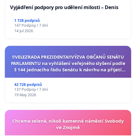
Vyjádření podpory pro udělení milosti – Denis
1 728 podpisů
147 Podpisy / 7 dní
14 Jul 2026
‼️VELEZRADA PREZIDENTA‼️VÝZVA OBČANŮ SENÁTU
PARLAMENTU na vyhlášení veřejného slyšení podle
§ 144 jednacího řádu Senátu k návrhu na přijetí
usnesení k podání ústavní žaloby na prezidenta
republiky
42 728 podpisů
137 Podpisy / 7 dní
19 May 2026
Chceme zelené, nikoli kamenné náměstí Svobody
ve Znojmě