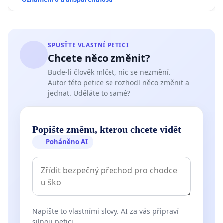
SPUSŤTE VLASTNÍ PETICI
Chcete něco změnit?
Bude-li člověk mlčet, nic se nezmění.
Autor této petice se rozhodl něco změnit a
jednat. Uděláte to samé?
Popište změnu, kterou chcete vidět
Poháněno AI
Napište to vlastními slovy. AI za vás připraví
silnou petici.