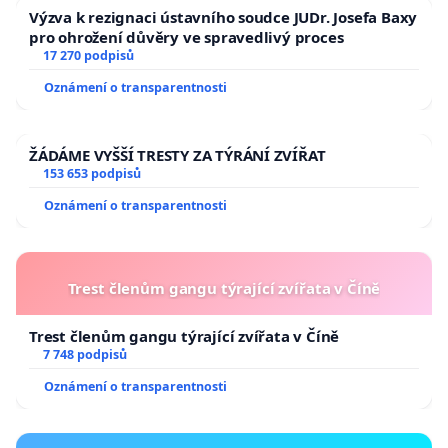
Výzva k rezignaci ústavního soudce JUDr. Josefa Baxy
pro ohrožení důvěry ve spravedlivý proces
17 270 podpisů
Oznámení o transparentnosti
ŽÁDÁME VYŠŠÍ TRESTY ZA TÝRÁNÍ ZVÍŘAT
153 653 podpisů
Oznámení o transparentnosti
Trest členům gangu týrající zvířata v Číně
Trest členům gangu týrající zvířata v Číně
7 748 podpisů
Oznámení o transparentnosti