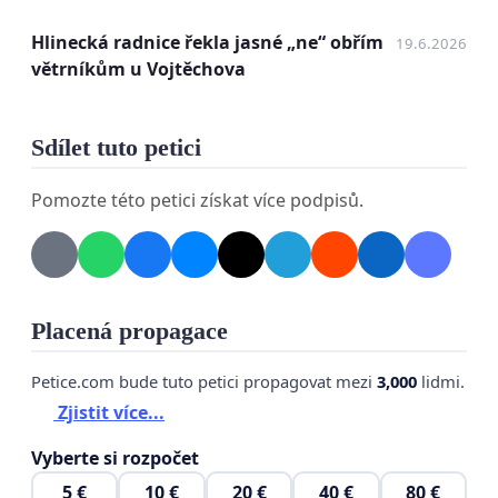
Žádáme, aby byl záměr posouzen také s
ohledem na nově zjištěné skutečnosti, které
Hlinecká radnice řekla jasné „ne“ obřím
19.6.2026
nebyly v době původního posouzení
větrníkům u Vojtěchova
dostatečně zohledněny.
Sdílet tuto petici
Pomozte této petici získat více podpisů.
Placená propagace
Petice.com bude tuto petici propagovat mezi
3,000
lidmi.
Zjistit více...
Vyberte si rozpočet
5 €
10 €
20 €
40 €
80 €