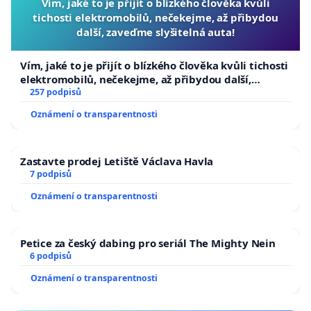
Vím, jaké to je přijít o blízkého člověka kvůli
tichosti elektromobilů, nečekejme, až přibydou
další, zaveďme slyšitelná auta!
Vím, jaké to je přijít o blízkého člověka kvůli tichosti
elektromobilů, nečekejme, až přibydou další,
zaveďme slyšitelná auta!
257 podpisů
Oznámení o transparentnosti
Zastavte prodej Letiště Václava Havla
7 podpisů
Oznámení o transparentnosti
Petice za český dabing pro seriál The Mighty Nein
6 podpisů
Oznámení o transparentnosti