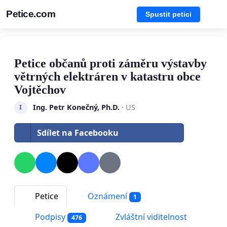
Petice.com
Spustit petici
Petice občanů proti záměru výstavby
větrných elektráren v katastru obce
Vojtěchov
Ing. Petr Konečný, Ph.D.
· US
I
Sdílet na Facebooku
Petice
Oznámení
1
Podpisy
Zvláštní viditelnost
476