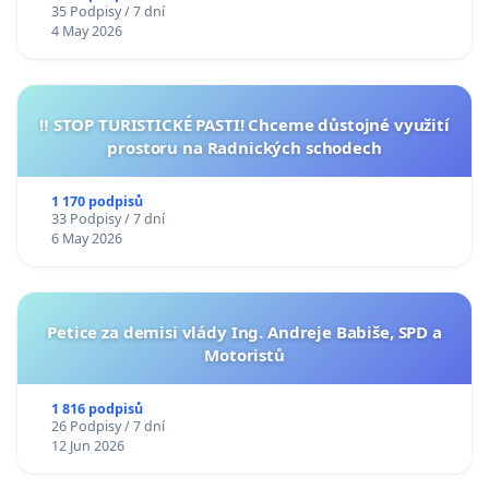
35 Podpisy / 7 dní
4 May 2026
‼️ STOP TURISTICKÉ PASTI! Chceme důstojné využití
prostoru na Radnických schodech
1 170 podpisů
33 Podpisy / 7 dní
6 May 2026
Petice za demisi vlády Ing. Andreje Babiše, SPD a
Motoristů
1 816 podpisů
26 Podpisy / 7 dní
12 Jun 2026