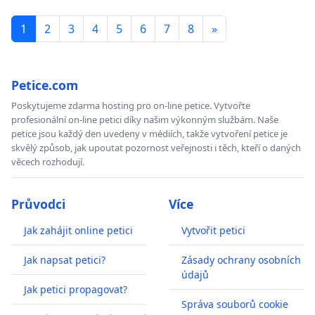
1
2
3
4
5
6
7
8
»
Petice.com
Poskytujeme zdarma hosting pro on-line petice. Vytvořte
profesionální on-line petici díky našim výkonným službám. Naše
petice jsou každý den uvedeny v médiích, takže vytvoření petice je
skvělý způsob, jak upoutat pozornost veřejnosti i těch, kteří o daných
věcech rozhodují.
Průvodci
Více
Jak zahájit online petici
Vytvořit petici
Jak napsat petici?
Zásady ochrany osobních
údajů
Jak petici propagovat?
Správa souborů cookie