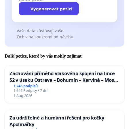
Vygenerovat petici
Vaše data zůstávají vaše
Ochrana soukromí od návrhu
Další petice, které by vás mohly zajímat
Zachování přímého vlakového spojení na lince
S2 v úseku Ostrava – Bohumín – Karviná – Mosty
u Jablunkova
1 245 podpisů
1 245 Podpisy / 7 dní
1 Aug 2026
Za udržitelné a humánní řešení pro kočky
Apolinářky