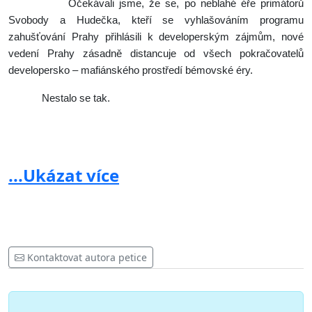
Očekávali jsme, že se, po neblahé éře primátorů
Svobody a Hudečka, kteří se vyhlašováním programu
zahušťování Prahy přihlásili k developerským zájmům, nové
vedení Prahy zásadně distancuje od všech pokračovatelů
developersko – mafiánského prostředí bémovské éry.
Nestalo se tak.
Pražské stavební předpisy
...Ukázat více
Nové kroky vedení magistrátu zejména radního PhDr.
Matěje Stropnického, který chce zřejmě uhájit Pražské stavební
předpisy za každou cenu, nebo alespoň na 200 dní, nás opět
naplňují obavami o budoucnost Prahy.
Vítáme rozhodnutí
ministerstva pro místní rozvoj na podivné požadavky magistrátu
Kontaktovat autora petice
hl. m. Prahy nepřistupovat a řídit se zákonem
. Náměstek
Stropnický také vůbec neuvažuje o projednání vyhlášky se
spolky a občany Prahy. Minulé vedení také se spolky nehodlalo