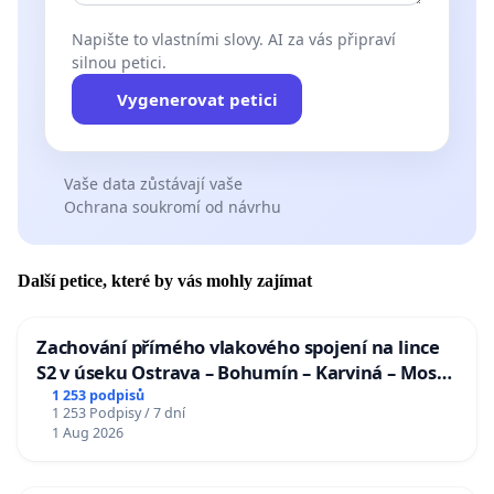
Napište to vlastními slovy. AI za vás připraví
silnou petici.
Vygenerovat petici
Vaše data zůstávají vaše
Ochrana soukromí od návrhu
Další petice, které by vás mohly zajímat
Zachování přímého vlakového spojení na lince
S2 v úseku Ostrava – Bohumín – Karviná – Mosty
u Jablunkova
1 253 podpisů
1 253 Podpisy / 7 dní
1 Aug 2026