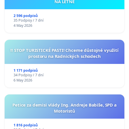
NA LETNÉ
2 596 podpisů
35 Podpisy / 7 dní
4 May 2026
‼️ STOP TURISTICKÉ PASTI! Chceme důstojné využití
prostoru na Radnických schodech
1 171 podpisů
34 Podpisy / 7 dní
6 May 2026
Petice za demisi vlády Ing. Andreje Babiše, SPD a
Motoristů
1 816 podpisů