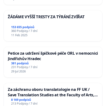
ŽÁDÁME VYŠŠÍ TRESTY ZA TÝRÁNÍ ZVÍŘAT
153 655 podpisů
360 Podpisy / 7 dní
11 Feb 2025
Petice za udržení špičkové péče ORL v nemocnici
Jindřichův Hradec
381 podpisů
231 Podpisy / 7 dní
29 Jul 2026
Za záchranu oboru translatologie na FF UK /
Save Translation Studies at the Faculty of Arts,
Charles University
8 169 podpisů
213 Podpisy / 7 dní