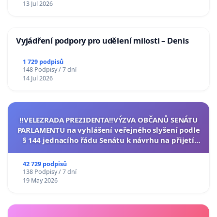
13 Jul 2026
Vyjádření podpory pro udělení milosti – Denis
1 729 podpisů
148 Podpisy / 7 dní
14 Jul 2026
‼️VELEZRADA PREZIDENTA‼️VÝZVA OBČANŮ SENÁTU
PARLAMENTU na vyhlášení veřejného slyšení podle
§ 144 jednacího řádu Senátu k návrhu na přijetí
usnesení k podání ústavní žaloby na prezidenta
republiky
42 729 podpisů
138 Podpisy / 7 dní
19 May 2026