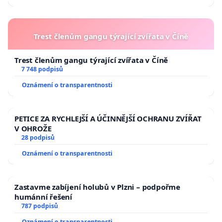
jednatel
starosta MČ Praha 11
Trest členům gangu týrající zvířata v Číně
Spolek občanských sdružení Hnutí
pro Prahu 11,
Trest členům gangu týrající zvířata v Číně
7 748 podpisů
Jihozápadního města, z.s.
Oznámení o transparentnosti
spolupracující o.s. Prahy 11
PETICE ZA RYCHLEJŠÍ A ÚČINNĚJŠÍ OCHRANU ZVÍŘAT
V OHROŽE
28 podpisů
přihlašuji se k obsahu otevřeného dopisu „Nechceme
Oznámení o transparentnosti
zahušťování Prahy“ :
Sdružení nezávislých občanů Prahy, politické hnutí
Zastavme zabíjení holubů v Plzni – podpořme
humánní řešení
Občanské sdružení Bellušova ulice
787 podpisů
Motolský ordovik, z.s.,
Oznámení o transparentnosti