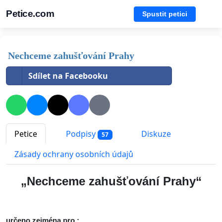
Petice.com
Spustit petici
Nechceme zahušťování Prahy
Sdílet na Facebooku
Petice
Podpisy
Diskuze
57
Zásady ochrany osobních údajů
„Nechceme zahušťování Prahy“
určeno zejména pro :