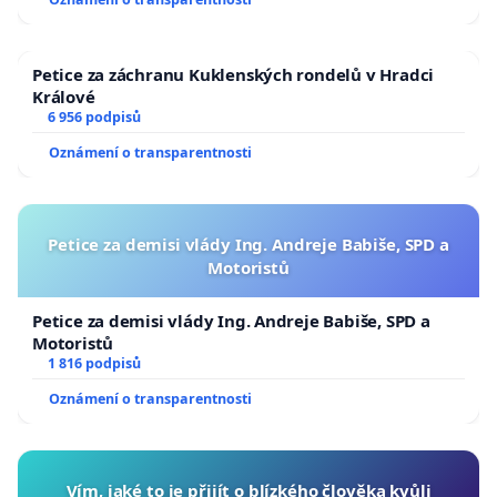
Stodůlky Háje, občanské sdružení,
Petice za záchranu Kuklenských rondelů v Hradci
Králové
6 956 podpisů
Občané pro Prahu 5, občanské sdružení
Oznámení o transparentnosti
Petice za demisi vlády Ing. Andreje Babiše, SPD a
Motoristů
Petice za demisi vlády Ing. Andreje Babiše, SPD a
Motoristů
1 816 podpisů
Oznámení o transparentnosti
Vím, jaké to je přijít o blízkého člověka kvůli