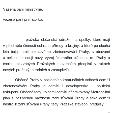
Vážená paní ministryně,
vážená paní primátorko,
pražská občanská sdružení a spolky, které mají
v předmětu činnosti ochranu přírody a krajiny, a které po dlouhá
léta bojují proti bezhlavému zbetonovávání Prahy, s obavami
a nelibostí sledují nový vývoj územního plánu hl. m. Prahy a
tvorbu takzvaných Pražských stavebních předpisů v rukách
nových pražských radních a zastupitelů.
Občané Prahy v posledních komunálních volbách odmítli
zbetonovávání Prahy a odmítli i developersko – politická
uskupení. Občané tedy volbami odmítli připravovaný Metropolitní
plán s bezbřehou možností zahušťování Prahy a také odmítli
nástroj k zahušťování Prahy, tedy Pražské stavební předpisy.