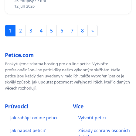
26 Podpisy / 7 dní
12 Jun 2026
1
2
3
4
5
6
7
8
»
Petice.com
Poskytujeme zdarma hosting pro on-line petice. Vytvořte
profesionální on-line petici díky našim výkonným službám. Naše
petice jsou každý den uvedeny v médiích, takže vytvoření petice je
skvělý způsob, jak upoutat pozornost veřejnosti i těch, kteří o daných
věcech rozhodují.
Průvodci
Více
Jak zahájit online petici
Vytvořit petici
Jak napsat petici?
Zásady ochrany osobních