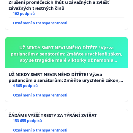
Zrušení promlčecích lhůt u závažných a zvlášť
ministerstva týkající se Pražských stavebních předpisů nás
závažných trestných činů
naplňují nadějí, že ještě lze do stavební činnosti v Praze vnést
162 podpisů
pořádek. Domníváme se, že tímto Vaším přístupem zastáváte
Oznámení o transparentnosti
veřejný zájem a podporujete statisíce občanů, kterým záleží na
rozumně udržitelném rozvoji Prahy, v protikladu k zájmům
developerů.
UŽ NIKDY SMRT NEVINNÉHO DÍTĚTE ! Výzva
Pražské stavební předpisy žádáme zrušit a nové nevytvářet.
poslancům a senátorům: Změňte urychleně zákon,
aby se tragédie malé Viktorky už nemohla
Jsme připraveni se účastnit na tvorbě všech předpisů, které
opakovat!
ovlivňují výstavbu v Praze
UŽ NIKDY SMRT NEVINNÉHO DÍTĚTE ! Výzva
a seznámit Vás s našimi mnohaletými poznatky.
poslancům a senátorům: Změňte urychleně zákon,
aby se tragédie malé Viktorky už nemohla opakovat!
4 565 podpisů
Oznámení o transparentnosti
S pozdravem
ŽÁDÁME VYŠŠÍ TRESTY ZA TÝRÁNÍ ZVÍŘAT
153 655 podpisů
JUDr. Ing. Petr Kučera, Ing.
Jiří Štyler
Oznámení o transparentnosti