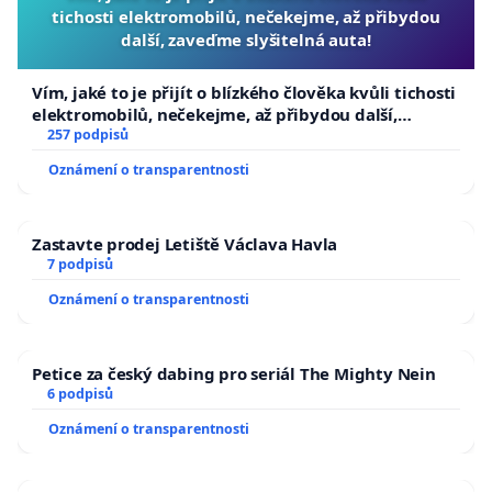
tichosti elektromobilů, nečekejme, až přibydou
další, zaveďme slyšitelná auta!
Vím, jaké to je přijít o blízkého člověka kvůli tichosti
elektromobilů, nečekejme, až přibydou další,
zaveďme slyšitelná auta!
257 podpisů
Oznámení o transparentnosti
Zastavte prodej Letiště Václava Havla
7 podpisů
Oznámení o transparentnosti
Petice za český dabing pro seriál The Mighty Nein
6 podpisů
Oznámení o transparentnosti