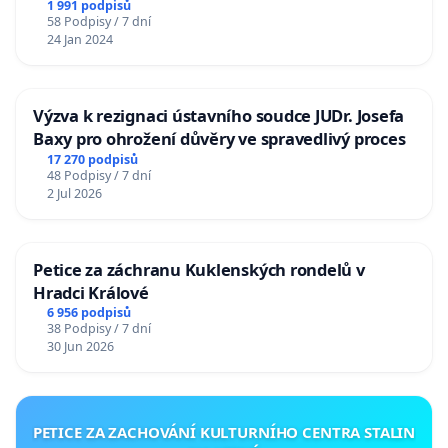
1 991 podpisů
58 Podpisy / 7 dní
24 Jan 2024
Výzva k rezignaci ústavního soudce JUDr. Josefa
Baxy pro ohrožení důvěry ve spravedlivý proces
17 270 podpisů
48 Podpisy / 7 dní
2 Jul 2026
Petice za záchranu Kuklenských rondelů v
Hradci Králové
6 956 podpisů
38 Podpisy / 7 dní
30 Jun 2026
PETICE ZA ZACHOVÁNÍ KULTURNÍHO CENTRA STALIN