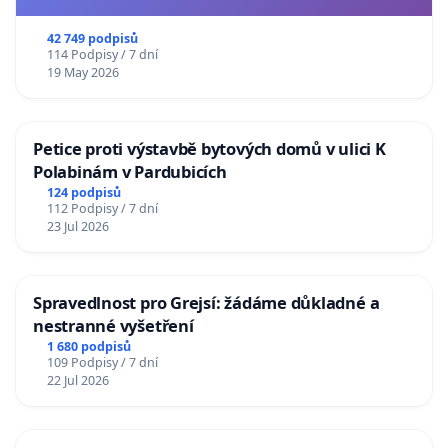
usnesení k podání ústavní žaloby na prezidenta
republiky
42 749 podpisů
114 Podpisy / 7 dní
19 May 2026
Petice proti výstavbě bytových domů v ulici K
Polabinám v Pardubicích
124 podpisů
112 Podpisy / 7 dní
23 Jul 2026
Spravedlnost pro Grejsí: žádáme důkladné a
nestranné vyšetření
1 680 podpisů
109 Podpisy / 7 dní
22 Jul 2026