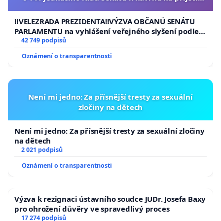
usnesení k podání ústavní žaloby na prezidenta
republiky
‼️VELEZRADA PREZIDENTA‼️VÝZVA OBČANŮ SENÁTU
PARLAMENTU na vyhlášení veřejného slyšení podle §
144 jednacího řádu Senátu k návrhu na přijetí
42 749 podpisů
usnesení k podání ústavní žaloby na prezidenta
Oznámení o transparentnosti
republiky
Není mi jedno: Za přísnější tresty za sexuální
zločiny na dětech
Není mi jedno: Za přísnější tresty za sexuální zločiny
na dětech
2 021 podpisů
Oznámení o transparentnosti
Výzva k rezignaci ústavního soudce JUDr. Josefa Baxy
pro ohrožení důvěry ve spravedlivý proces
17 274 podpisů