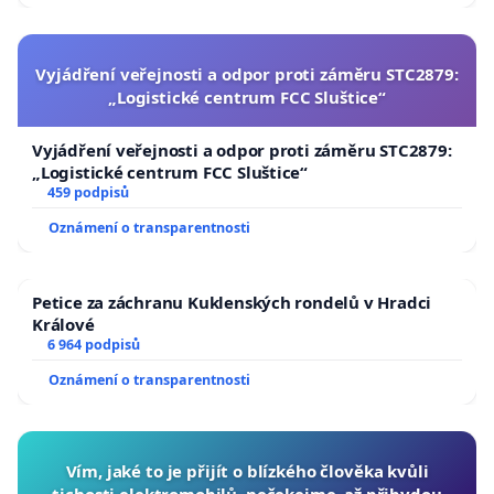
Vyjádření veřejnosti a odpor proti záměru STC2879:
„Logistické centrum FCC Sluštice“
Vyjádření veřejnosti a odpor proti záměru STC2879:
„Logistické centrum FCC Sluštice“
459 podpisů
Oznámení o transparentnosti
Petice za záchranu Kuklenských rondelů v Hradci
Králové
6 964 podpisů
Oznámení o transparentnosti
Vím, jaké to je přijít o blízkého člověka kvůli
tichosti elektromobilů, nečekejme, až přibydou