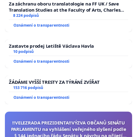
Za záchranu oboru translatologie na FF UK / Save
Translation Studies at the Faculty of Arts, Charles
University
8 224 podpisů
Oznámení o transparentnosti
Zastavte prodej Letiště Václava Havla
10 podpisů
Oznámení o transparentnosti
ŽÁDÁME VYŠŠÍ TRESTY ZA TÝRÁNÍ ZVÍŘAT
153 716 podpisů
Oznámení o transparentnosti
‼️VELEZRADA PREZIDENTA‼️VÝZVA OBČANŮ SENÁTU
PARLAMENTU na vyhlášení veřejného slyšení podle
§ 144 jednacího řádu Senátu k návrhu na přijetí