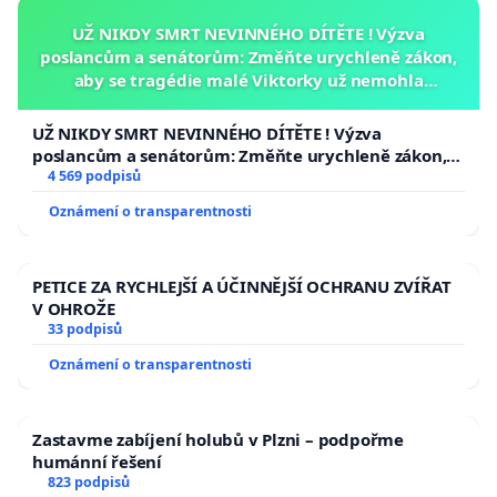
UŽ NIKDY SMRT NEVINNÉHO DÍTĚTE ! Výzva
poslancům a senátorům: Změňte urychleně zákon,
aby se tragédie malé Viktorky už nemohla
opakovat!
UŽ NIKDY SMRT NEVINNÉHO DÍTĚTE ! Výzva
poslancům a senátorům: Změňte urychleně zákon,
aby se tragédie malé Viktorky už nemohla opakovat!
4 569 podpisů
Oznámení o transparentnosti
PETICE ZA RYCHLEJŠÍ A ÚČINNĚJŠÍ OCHRANU ZVÍŘAT
V OHROŽE
33 podpisů
Oznámení o transparentnosti
Zastavme zabíjení holubů v Plzni – podpořme
humánní řešení
823 podpisů