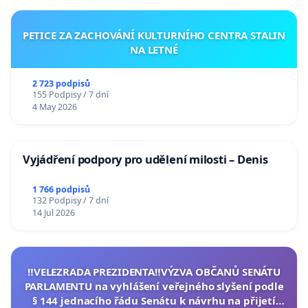
PETICE ZA ZACHOVÁNÍ KULTURNÍHO CENTRA STALIN
NA LETNÉ
2 723 podpisů
155 Podpisy / 7 dní
4 May 2026
Vyjádření podpory pro udělení milosti – Denis
1 766 podpisů
132 Podpisy / 7 dní
14 Jul 2026
‼️VELEZRADA PREZIDENTA‼️VÝZVA OBČANŮ SENÁTU
PARLAMENTU na vyhlášení veřejného slyšení podle
§ 144 jednacího řádu Senátu k návrhu na přijetí