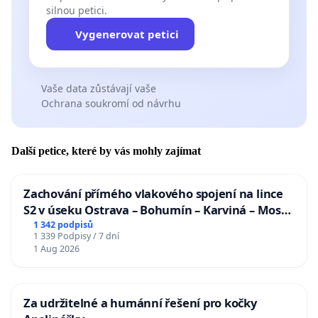
silnou petici.
Vygenerovat petici
Vaše data zůstávají vaše
Ochrana soukromí od návrhu
Další petice, které by vás mohly zajímat
Zachování přímého vlakového spojení na lince
S2 v úseku Ostrava – Bohumín – Karviná – Mosty
u Jablunkova
1 342 podpisů
1 339 Podpisy / 7 dní
1 Aug 2026
Za udržitelné a humánní řešení pro kočky