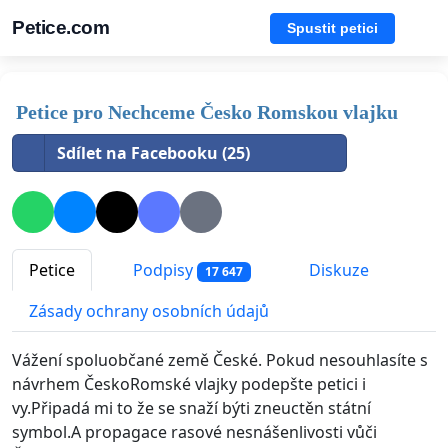
Petice.com
Spustit petici
Petice pro Nechceme Česko Romskou vlajku
Sdílet na Facebooku (25)
Petice
Podpisy
Diskuze
17 647
Zásady ochrany osobních údajů
Vážení spoluobčané země České. Pokud nesouhlasíte s
návrhem ČeskoRomské vlajky podepšte petici i
vy.Připadá mi to že se snaží býti zneuctěn státní
symbol.A propagace rasové nesnášenlivosti vůči