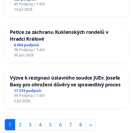
45 Podpisy / 7 dní
14 Jul 2026
Petice za záchranu Kuklenských rondelů v
Hradci Králové
6 964 podpisů
38 Podpisy / 7 dní
30 Jun 2026
Výzva k rezignaci ústavního soudce JUDr. Josefa
Baxy pro ohrožení důvěry ve spravedlivý proces
17 274 podpisů
36 Podpisy / 7 dní
2 Jul 2026
1
2
3
4
5
6
7
8
»