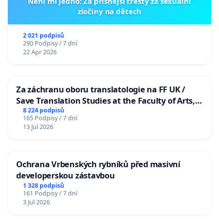
Není mi jedno: Za přísnější tresty za sexuální
zločiny na dětech
2 021 podpisů
290 Podpisy / 7 dní
22 Apr 2026
Za záchranu oboru translatologie na FF UK /
Save Translation Studies at the Faculty of Arts,
Charles University
8 224 podpisů
165 Podpisy / 7 dní
13 Jul 2026
Ochrana Vrbenských rybníků před masivní
developerskou zástavbou
1 328 podpisů
161 Podpisy / 7 dní
3 Jul 2026