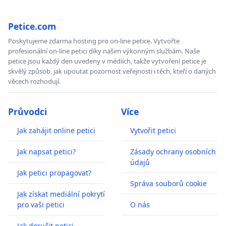
Petice.com
Poskytujeme zdarma hosting pro on-line petice. Vytvořte
profesionální on-line petici díky našim výkonným službám. Naše
petice jsou každý den uvedeny v médiích, takže vytvoření petice je
skvělý způsob, jak upoutat pozornost veřejnosti i těch, kteří o daných
věcech rozhodují.
Průvodci
Více
Jak zahájit online petici
Vytvořit petici
Jak napsat petici?
Zásady ochrany osobních
údajů
Jak petici propagovat?
Správa souborů cookie
Jak získat mediální pokrytí
pro vaši petici
O nás
Jak doručit petici