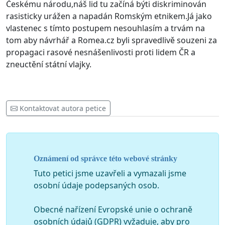
Českému národu,náš lid tu začíná býti diskriminován
rasisticky urážen a napadán Romským etnikem.Já jako
vlastenec s tímto postupem nesouhlasím a trvám na
tom aby návrhář a Romea.cz byli spravedlivě souzeni za
propagaci rasové nesnášenlivosti proti lidem ČR a
zneuctění státní vlajky.
Kontaktovat autora petice
Oznámení od správce této webové stránky
Tuto petici jsme uzavřeli a vymazali jsme
osobní údaje podepsaných osob.
Obecné nařízení Evropské unie o ochraně
osobních údajů (GDPR) vyžaduje, aby pro