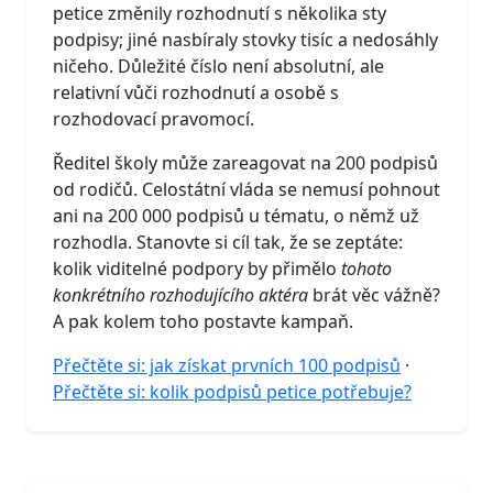
petice změnily rozhodnutí s několika sty
podpisy; jiné nasbíraly stovky tisíc a nedosáhly
ničeho. Důležité číslo není absolutní, ale
relativní vůči rozhodnutí a osobě s
rozhodovací pravomocí.
Ředitel školy může zareagovat na 200 podpisů
od rodičů. Celostátní vláda se nemusí pohnout
ani na 200 000 podpisů u tématu, o němž už
rozhodla. Stanovte si cíl tak, že se zeptáte:
kolik viditelné podpory by přimělo
tohoto
konkrétního rozhodujícího aktéra
brát věc vážně?
A pak kolem toho postavte kampaň.
Přečtěte si: jak získat prvních 100 podpisů
·
Přečtěte si: kolik podpisů petice potřebuje?