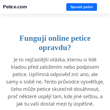
Petice.com
Spustit petici
Fungují online petice
opravdu?
Je to nejčastější otázka, kterou si lidé
kladou před založením nebo podpisem
petice. Upřímná odpověď zní: ano, ale
samy o sobě ne. Tento průvodce vysvětluje,
čeho může petice skutečně dosáhnout,
proč některé uspějí tam, kde jiné selžou, a
jak tu vaši dostat mezi ty úspěšné.