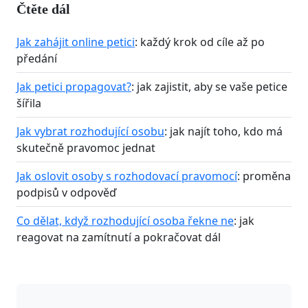
Čtěte dál
Jak zahájit online petici
: každý krok od cíle až po
předání
Jak petici propagovat?
: jak zajistit, aby se vaše petice
šířila
Jak vybrat rozhodující osobu
: jak najít toho, kdo má
skutečně pravomoc jednat
Jak oslovit osoby s rozhodovací pravomocí
: proměna
podpisů v odpověď
Co dělat, když rozhodující osoba řekne ne
: jak
reagovat na zamítnutí a pokračovat dál