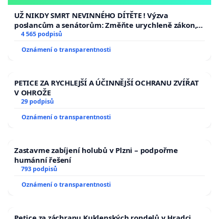
opakovat!
UŽ NIKDY SMRT NEVINNÉHO DÍTĚTE ! Výzva
poslancům a senátorům: Změňte urychleně zákon,
aby se tragédie malé Viktorky už nemohla opakovat!
4 565 podpisů
Oznámení o transparentnosti
PETICE ZA RYCHLEJŠÍ A ÚČINNĚJŠÍ OCHRANU ZVÍŘAT
V OHROŽE
29 podpisů
Oznámení o transparentnosti
Zastavme zabíjení holubů v Plzni – podpořme
humánní řešení
793 podpisů
Oznámení o transparentnosti
Petice za záchranu Kuklenských rondelů v Hradci