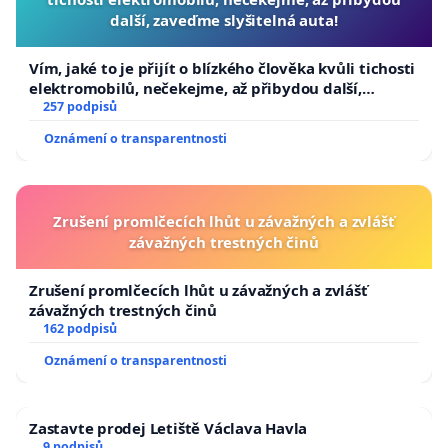
další, zaveďme slyšitelná auta!
Vím, jaké to je přijít o blízkého člověka kvůli tichosti
elektromobilů, nečekejme, až přibydou další,
zaveďme slyšitelná auta!
257 podpisů
Oznámení o transparentnosti
Zrušení promlčecích lhůt u závažných a zvlášť
závažných trestných činů
Zrušení promlčecích lhůt u závažných a zvlášť
závažných trestných činů
162 podpisů
Oznámení o transparentnosti
Zastavte prodej Letiště Václava Havla
9 podpisů