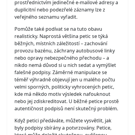
prostřednictvím jedinečné e-mailové adresy a
duplicitní nebo podezřelé záznamy lze z
veřejného seznamu vyřadit.
Pomůže také podívat se na tuto obavu
realisticky. Naprostá většina petic se týká
běžných, místních záležitostí – zachování
provozu bazénu, záchrany autobusové linky
nebo opravy nebezpečného přechodu – a
nikdo nemá důvod si u nich sedat a vymýšlet
falešné podpisy. Záměrné manipulace se
téměř výhradně objevují jen u malého počtu
velmi sporných, politicky vyhrocených petic,
kde má někdo motiv výsledek nafouknout
nebo jej zdiskreditovat. U běžné petice prostě
autentičnost podpisů není skutečný problém.
Když petici předáváte, můžete vysvětlit, jak
byly podpisy sbírány a potvrzovány. Petice,
která může doložit skutečnou, ověřenou