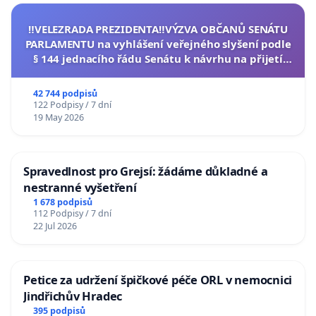
‼️VELEZRADA PREZIDENTA‼️VÝZVA OBČANŮ SENÁTU
PARLAMENTU na vyhlášení veřejného slyšení podle
§ 144 jednacího řádu Senátu k návrhu na přijetí
usnesení k podání ústavní žaloby na prezidenta
republiky
42 744 podpisů
122 Podpisy / 7 dní
19 May 2026
Spravedlnost pro Grejsí: žádáme důkladné a
nestranné vyšetření
1 678 podpisů
112 Podpisy / 7 dní
22 Jul 2026
Petice za udržení špičkové péče ORL v nemocnici
Jindřichův Hradec
395 podpisů