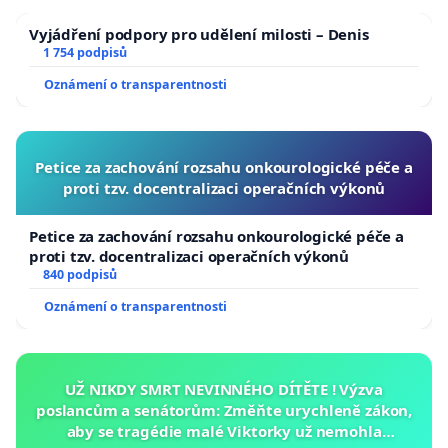
Vyjádření podpory pro udělení milosti – Denis
1 754 podpisů
Oznámení o transparentnosti
Petice za zachování rozsahu onkourologické péče a
proti tzv. docentralizaci operačních výkonů
Petice za zachování rozsahu onkourologické péče a
proti tzv. docentralizaci operačních výkonů
840 podpisů
Oznámení o transparentnosti
UŽ NIKDY SMRT NEVINNÉHO DÍTĚTE ! Výzva
poslancům a senátorům: Změňte urychleně zákon,
aby se tragédie malé Viktorky už nemohla