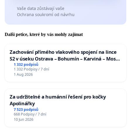
Vaše data zůstávají vaše
Ochrana soukromí od návrhu
Další petice, které by vás mohly zajímat
Zachování přímého vlakového spojení na lince
S2 v úseku Ostrava – Bohumín – Karviná – Mosty
u Jablunkova
1 332 podpisů
1 332 Podpisy / 7 dní
1 Aug 2026
Za udržitelné a humánní řešení pro kočky
Apolinářky
7 523 podpisů
668 Podpisy / 7 dní
10 Jun 2026