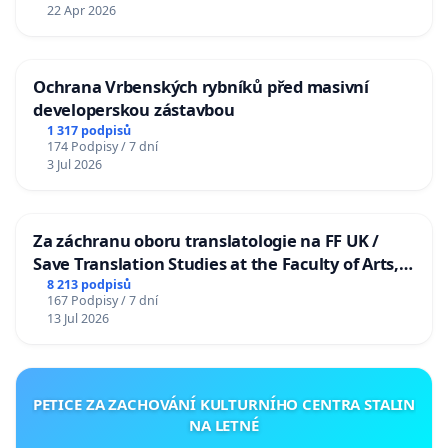
22 Apr 2026
Ochrana Vrbenských rybníků před masivní
developerskou zástavbou
1 317 podpisů
174 Podpisy / 7 dní
3 Jul 2026
Za záchranu oboru translatologie na FF UK /
Save Translation Studies at the Faculty of Arts,
Charles University
8 213 podpisů
167 Podpisy / 7 dní
13 Jul 2026
PETICE ZA ZACHOVÁNÍ KULTURNÍHO CENTRA STALIN
NA LETNÉ