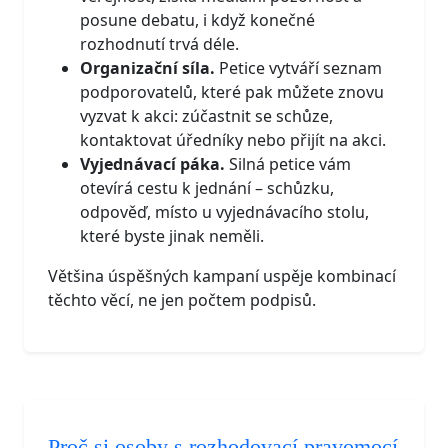
posune debatu, i když konečné
rozhodnutí trvá déle.
Organizační síla.
Petice vytváří seznam
podporovatelů, které pak můžete znovu
vyzvat k akci: zúčastnit se schůze,
kontaktovat úředníky nebo přijít na akci.
Vyjednávací páka.
Silná petice vám
otevírá cestu k jednání – schůzku,
odpověď, místo u vyjednávacího stolu,
které byste jinak neměli.
Většina úspěšných kampaní uspěje kombinací
těchto věcí, ne jen počtem podpisů.
Proč si osoby s rozhodovací pravomocí