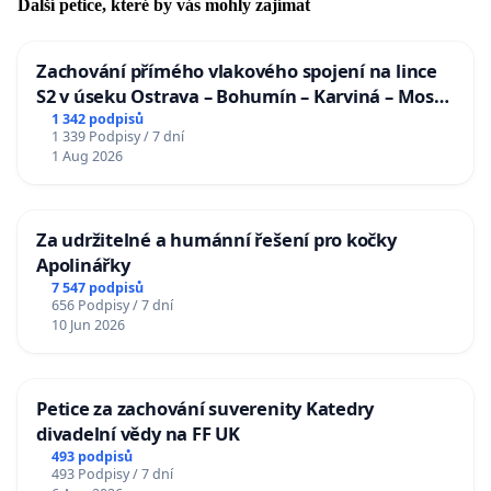
Další petice, které by vás mohly zajímat
Zachování přímého vlakového spojení na lince
S2 v úseku Ostrava – Bohumín – Karviná – Mosty
u Jablunkova
1 342 podpisů
1 339 Podpisy / 7 dní
1 Aug 2026
Za udržitelné a humánní řešení pro kočky
Apolinářky
7 547 podpisů
656 Podpisy / 7 dní
10 Jun 2026
Petice za zachování suverenity Katedry
divadelní vědy na FF UK
493 podpisů
493 Podpisy / 7 dní