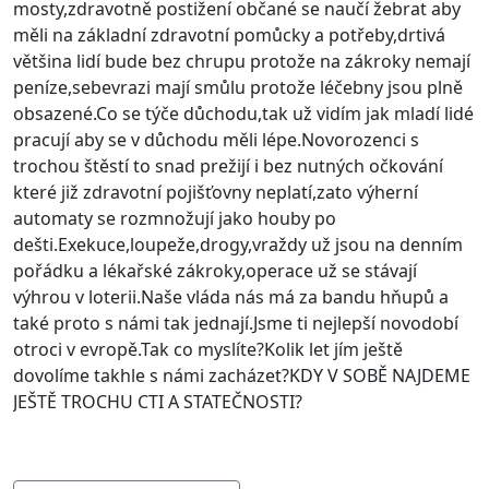
mosty,zdravotně postižení občané se naučí žebrat aby
měli na základní zdravotní pomůcky a potřeby,drtivá
většina lidí bude bez chrupu protože na zákroky nemají
peníze,sebevrazi mají smůlu protože léčebny jsou plně
obsazené.Co se týče důchodu,tak už vidím jak mladí lidé
pracují aby se v důchodu měli lépe.Novorozenci s
trochou štěstí to snad prežijí i bez nutných očkování
které již zdravotní pojišťovny neplatí,zato výherní
automaty se rozmnožují jako houby po
dešti.Exekuce,loupeže,drogy,vraždy už jsou na denním
pořádku a lékařské zákroky,operace už se stávají
výhrou v loterii.Naše vláda nás má za bandu hňupů a
také proto s námi tak jednají.Jsme ti nejlepší novodobí
otroci v evropě.Tak co myslíte?Kolik let jím ještě
dovolíme takhle s námi zacházet?KDY V SOBĚ NAJDEME
JEŠTĚ TROCHU CTI A STATEČNOSTI?