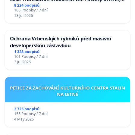
Charles University
8 224 podpisů
165 Podpisy / 7 dní
13 Jul 2026
Ochrana Vrbenských rybníků před masivní
developerskou zástavbou
1 328 podpisů
161 Podpisy / 7 dní
3 Jul 2026
PETICE ZA ZACHOVÁNÍ KULTURNÍHO CENTRA STALIN
NA LETNÉ
2 723 podpisů
155 Podpisy / 7 dní
4 May 2026