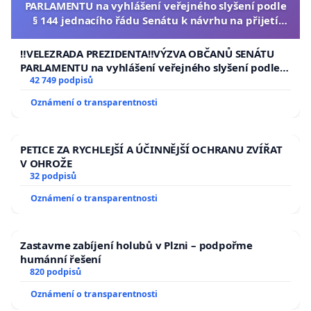
PARLAMENTU na vyhlášení veřejného slyšení podle
§ 144 jednacího řádu Senátu k návrhu na přijetí
usnesení k podání ústavní žaloby na prezidenta
republiky
‼️VELEZRADA PREZIDENTA‼️VÝZVA OBČANŮ SENÁTU
PARLAMENTU na vyhlášení veřejného slyšení podle §
144 jednacího řádu Senátu k návrhu na přijetí
42 749 podpisů
usnesení k podání ústavní žaloby na prezidenta
Oznámení o transparentnosti
republiky
PETICE ZA RYCHLEJŠÍ A ÚČINNĚJŠÍ OCHRANU ZVÍŘAT
V OHROŽE
32 podpisů
Oznámení o transparentnosti
Zastavme zabíjení holubů v Plzni – podpořme
humánní řešení
820 podpisů
Oznámení o transparentnosti