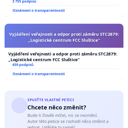
a umírání zvířete natočili.
3 755 podpisů
Oznámení o transparentnosti
Vyjádření veřejnosti a odpor proti záměru STC2879:
„Logistické centrum FCC Sluštice“
Vyjádření veřejnosti a odpor proti záměru STC2879:
„Logistické centrum FCC Sluštice“
459 podpisů
Oznámení o transparentnosti
SPUSŤTE VLASTNÍ PETICI
Chcete něco změnit?
Bude-li člověk mlčet, nic se nezmění.
Autor této petice se rozhodl něco změnit a
jednat. Uděláte to samé?