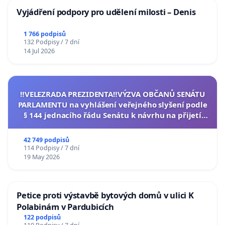
Vyjádření podpory pro udělení milosti – Denis
1 766 podpisů
132 Podpisy / 7 dní
14 Jul 2026
‼️VELEZRADA PREZIDENTA‼️VÝZVA OBČANŮ SENÁTU
PARLAMENTU na vyhlášení veřejného slyšení podle
§ 144 jednacího řádu Senátu k návrhu na přijetí
usnesení k podání ústavní žaloby na prezidenta
republiky
42 749 podpisů
114 Podpisy / 7 dní
19 May 2026
Petice proti výstavbě bytových domů v ulici K
Polabinám v Pardubicích
122 podpisů