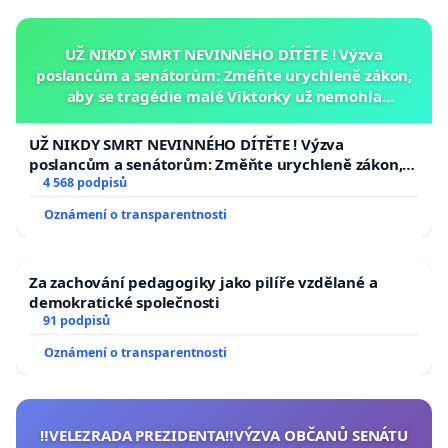
UŽ NIKDY SMRT NEVINNÉHO DÍTĚTE ! Výzva
poslancům a senátorům: Změňte urychleně zákon,
aby se tragédie malé Viktorky už nemohla
opakovat!
UŽ NIKDY SMRT NEVINNÉHO DÍTĚTE ! Výzva
poslancům a senátorům: Změňte urychleně zákon,
aby se tragédie malé Viktorky už nemohla opakovat!
4 568 podpisů
Oznámení o transparentnosti
Za zachování pedagogiky jako pilíře vzdělané a
demokratické společnosti
91 podpisů
Oznámení o transparentnosti
‼️VELEZRADA PREZIDENTA‼️VÝZVA OBČANŮ SENÁTU