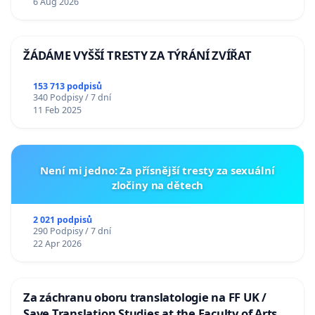
6 Aug 2026
ŽÁDÁME VYŠŠÍ TRESTY ZA TÝRÁNÍ ZVÍŘAT
153 713 podpisů
340 Podpisy / 7 dní
11 Feb 2025
Není mi jedno: Za přísnější tresty za sexuální
zločiny na dětech
2 021 podpisů
290 Podpisy / 7 dní
22 Apr 2026
Za záchranu oboru translatologie na FF UK /
Save Translation Studies at the Faculty of Arts,