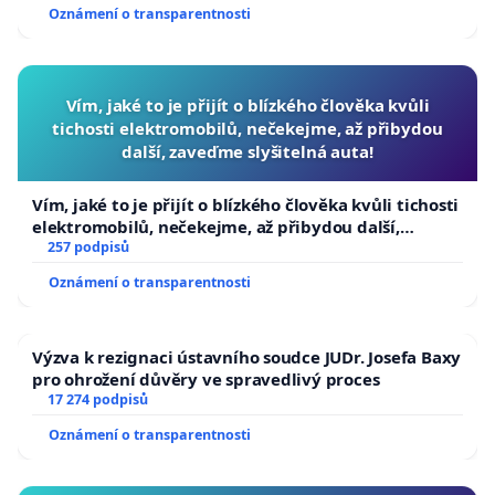
Oznámení o transparentnosti
Vím, jaké to je přijít o blízkého člověka kvůli
tichosti elektromobilů, nečekejme, až přibydou
další, zaveďme slyšitelná auta!
Vím, jaké to je přijít o blízkého člověka kvůli tichosti
elektromobilů, nečekejme, až přibydou další,
zaveďme slyšitelná auta!
257 podpisů
Oznámení o transparentnosti
Výzva k rezignaci ústavního soudce JUDr. Josefa Baxy
pro ohrožení důvěry ve spravedlivý proces
17 274 podpisů
Oznámení o transparentnosti