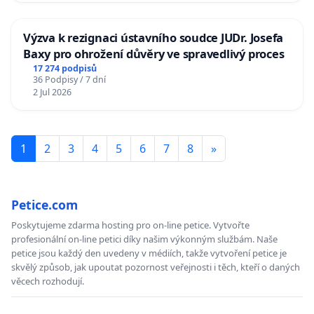
Výzva k rezignaci ústavního soudce JUDr. Josefa
Baxy pro ohrožení důvěry ve spravedlivý proces
17 274 podpisů
36 Podpisy / 7 dní
2 Jul 2026
1
2
3
4
5
6
7
8
»
Petice.com
Poskytujeme zdarma hosting pro on-line petice. Vytvořte
profesionální on-line petici díky našim výkonným službám. Naše
petice jsou každý den uvedeny v médiích, takže vytvoření petice je
skvělý způsob, jak upoutat pozornost veřejnosti i těch, kteří o daných
věcech rozhodují.