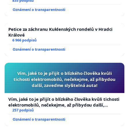
835 podpisů
Oznámení o transparentnosti
Petice za záchranu Kuklenských rondelů v Hradci
Králové
6 966 podpisů
Oznámení o transparentnosti
Vím, jaké to je přijít o blízkého člověka kvůli
tichosti elektromobilů, nečekejme, až přibydou
další, zaveďme slyšitelná auta!
Vím, jaké to je přijít o blízkého člověka kvůli tichosti
elektromobilů, nečekejme, až přibydou další,
zaveďme slyšitelná auta!
257 podpisů
Oznámení o transparentnosti