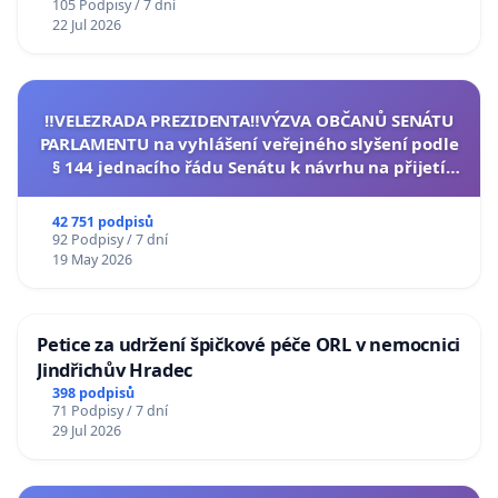
105 Podpisy / 7 dní
22 Jul 2026
‼️VELEZRADA PREZIDENTA‼️VÝZVA OBČANŮ SENÁTU
PARLAMENTU na vyhlášení veřejného slyšení podle
§ 144 jednacího řádu Senátu k návrhu na přijetí
usnesení k podání ústavní žaloby na prezidenta
republiky
42 751 podpisů
92 Podpisy / 7 dní
19 May 2026
Petice za udržení špičkové péče ORL v nemocnici
Jindřichův Hradec
398 podpisů
71 Podpisy / 7 dní
29 Jul 2026