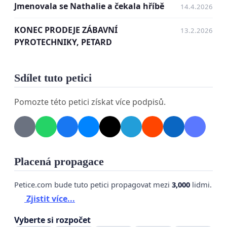
Jmenovala se Nathalie a čekala hříbě
14.4.2026
KONEC PRODEJE ZÁBAVNÍ
13.2.2026
PYROTECHNIKY, PETARD
Sdílet tuto petici
A nebyla jediným zvířetem. Pes, co naskočil 4
Pomozte této petici získat více podpisů.
dny před Silvestrem na ostnatý plot v důsledku
výbuchu dělobuchu, nalezení mrtví ptáci a další.
V letošním roce vstoupila v platnost nová legislativa
upravující pravidla prodeje pyrotechniky. Očekával
Placená propagace
jsem, že právě velké obchodní řetězce a internetové
obchody zaujmou odpovědnější a etičtější přístup.
Petice.com bude tuto petici propagovat mezi
3,000
lidmi.
Ministerstvo zemědělství letos k tomuto účelu
Zjistit více...
zveřejnilo mapu omezených oblastí pro odpalování
pyrotechniky. Praxe však bohužel ukazuje, že
Vyberte si rozpočet