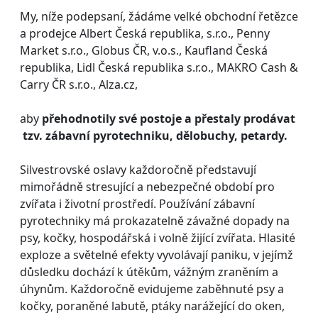
My, níže podepsaní, žádáme velké obchodní řetězce
a prodejce Albert Česká republika, s.r.o., Penny
Market s.r.o., Globus ČR, v.o.s., Kaufland Česká
republika, Lidl Česká republika s.r.o., MAKRO Cash &
Carry ČR s.r.o., Alza.cz,
aby
přehodnotily své postoje a přestaly prodávat
tzv. zábavní pyrotechniku, dělobuchy, petardy.
Silvestrovské oslavy každoročně představují
mimořádně stresující a nebezpečné období pro
zvířata i životní prostředí. Používání zábavní
pyrotechniky má prokazatelně závažné dopady na
psy, kočky, hospodářská i volně žijící zvířata. Hlasité
exploze a světelné efekty vyvolávají paniku, v jejímž
důsledku dochází k útěkům, vážným zraněním a
úhynům. Každoročně evidujeme zaběhnuté psy a
kočky, poraněné labutě, ptáky narážející do oken,