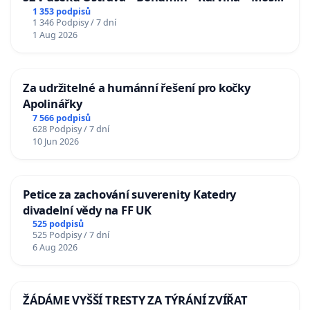
u Jablunkova
1 353 podpisů
1 346 Podpisy / 7 dní
1 Aug 2026
Za udržitelné a humánní řešení pro kočky
Apolinářky
7 566 podpisů
628 Podpisy / 7 dní
10 Jun 2026
Petice za zachování suverenity Katedry
divadelní vědy na FF UK
525 podpisů
525 Podpisy / 7 dní
6 Aug 2026
ŽÁDÁME VYŠŠÍ TRESTY ZA TÝRÁNÍ ZVÍŘAT