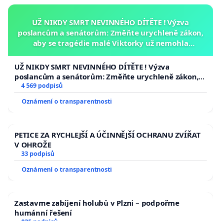
Petr Sokolík
UŽ NIKDY SMRT NEVINNÉHO DÍTĚTE ! Výzva
poslancům a senátorům: Změňte urychleně zákon,
aby se tragédie malé Viktorky už nemohla
opakovat!
UŽ NIKDY SMRT NEVINNÉHO DÍTĚTE ! Výzva
poslancům a senátorům: Změňte urychleně zákon,
aby se tragédie malé Viktorky už nemohla opakovat!
4 569 podpisů
Oznámení o transparentnosti
PETICE ZA RYCHLEJŠÍ A ÚČINNĚJŠÍ OCHRANU ZVÍŘAT
V OHROŽE
33 podpisů
Oznámení o transparentnosti
Zastavme zabíjení holubů v Plzni – podpořme
humánní řešení