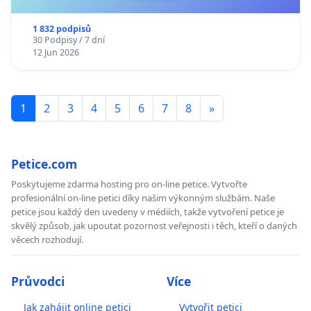
1 832 podpisů
30 Podpisy / 7 dní
12 Jun 2026
1
2
3
4
5
6
7
8
»
Petice.com
Poskytujeme zdarma hosting pro on-line petice. Vytvořte
profesionální on-line petici díky našim výkonným službám. Naše
petice jsou každý den uvedeny v médiích, takže vytvoření petice je
skvělý způsob, jak upoutat pozornost veřejnosti i těch, kteří o daných
věcech rozhodují.
Průvodci
Více
Jak zahájit online petici
Vytvořit petici