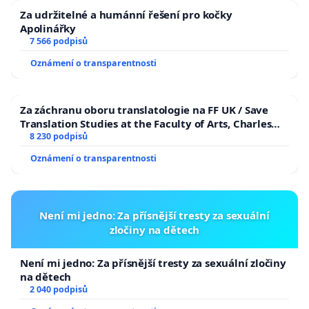
lidem
. Hluk negativně působící na psychický stav
Za udržitelné a humánní řešení pro kočky
starších osob, malých dětí. Při neopatrné
Apolinářky
manipulaci dochází k poškození sluchu či očí,
7 566 podpisů
popálení, utržení prstů.
Oznámení o transparentnosti
V neposlední řadě nelze opomenout dopad na
domácí mazlíčky.
Každoročně jsou majitelé nuceni
Za záchranu oboru translatologie na FF UK / Save
Translation Studies at the Faculty of Arts, Charles
své mazlíčky stresujícím způsobem připravovat na
University
8 230 podpisů
hluk, podávat jim sedativa a po Silvestru zoufale
pátrat po zvířatech, která v panice utekla.
Oznámení o transparentnosti
Zde jsou citace některých lidí z 31.12.2025
„Od cca 20h sedíme v koupelně s naším 11ti letým
Není mi jedno: Za přísnější tresty za sexuální
maltézáčkem. Pouštím mu hudbu pro psy a pro
zločiny na dětech
sebe nadávám na hloupé lidi.“
Není mi jedno: Za přísnější tresty za sexuální zločiny
„U nás v Ostravě to samé. Začali bouchat v 16h a
na dětech
ještě nepřestali. Je to jak válka“. „zákazy, nezákazy, u
2 040 podpisů
nás v centru Brna už to bouchá šíleně.Toto je