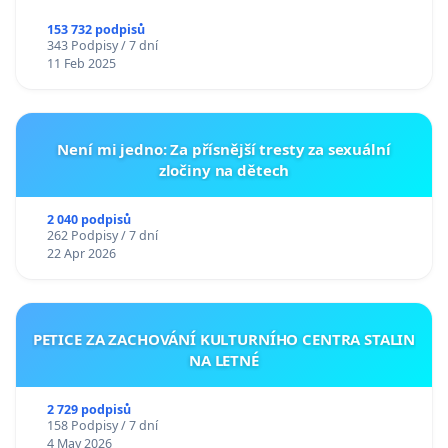
153 732 podpisů
343 Podpisy / 7 dní
11 Feb 2025
Není mi jedno: Za přísnější tresty za sexuální
zločiny na dětech
2 040 podpisů
262 Podpisy / 7 dní
22 Apr 2026
PETICE ZA ZACHOVÁNÍ KULTURNÍHO CENTRA STALIN
NA LETNÉ
2 729 podpisů
158 Podpisy / 7 dní
4 May 2026