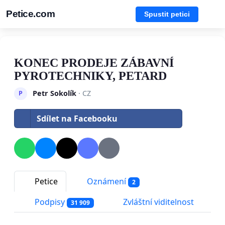
Petice.com
Spustit petici
KONEC PRODEJE ZÁBAVNÍ
PYROTECHNIKY, PETARD
Petr Sokolík
· CZ
P
Sdílet na Facebooku
Petice
Oznámení
2
Podpisy
Zvláštní viditelnost
31 909