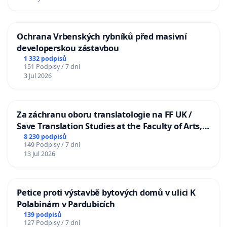
Ochrana Vrbenských rybníků před masivní
developerskou zástavbou
1 332 podpisů
151 Podpisy / 7 dní
3 Jul 2026
Za záchranu oboru translatologie na FF UK /
Save Translation Studies at the Faculty of Arts,
Charles University
8 230 podpisů
149 Podpisy / 7 dní
13 Jul 2026
Petice proti výstavbě bytových domů v ulici K
Polabinám v Pardubicích
139 podpisů
127 Podpisy / 7 dní