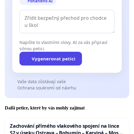
Poháněno AI
Napište to vlastními slovy. AI za vás připraví
silnou petici.
Vygenerovat petici
Vaše data zůstávají vaše
Ochrana soukromí od návrhu
Další petice, které by vás mohly zajímat
Zachování přímého vlakového spojení na lince
S2 v úseku Ostrava – Bohumín – Karviná – Mosty