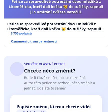
Petice za spravedlivé potrestání dvou mladíků z
Litoměřicka, kteří dali kočku 😿 do sušičky, zapnuli
ji a umírání zvířete natočili.
Petice za spravedlivé potrestání dvou mladíků z
Litoměřicka, kteří dali kočku 😿 do sušičky, zapnuli ji
a umírání zvířete natočili.
3 755 podpisů
Oznámení o transparentnosti
SPUSŤTE VLASTNÍ PETICI
Chcete něco změnit?
Bude-li člověk mlčet, nic se nezmění.
Autor této petice se rozhodl něco změnit a
jednat. Uděláte to samé?
Popište změnu, kterou chcete vidět