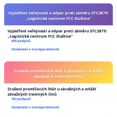
minimálnímu hluku. Jsou ekologičtější a bezpečnější
pro divokou zvěř i v městské zástavbě, čímž
Vyjádření veřejnosti a odpor proti záměru STC2879:
umožňují oslavy bez rušení okolí i v oblastech, kde
„Logistické centrum FCC Sluštice“
jsou klasické ohňostroje nevhodné.
Vyjádření veřejnosti a odpor proti záměru STC2879:
Byli bychom rádi, abyste se přidali k řetězcům jako
„Logistické centrum FCC Sluštice“
je BILLA Česká republika, která ukončila prodej
459 podpisů
zábavní pyrotechniky již v roce 2022 s
Oznámení o transparentnosti
odůvodněním ochrany zvířat a životního prostředí.
V minulém roce se k tomuto kroku přidalo také
Tesco. Tyto příklady dokazují, že ekonomické zájmy
Zrušení promlčecích lhůt u závažných a zvlášť
lze skloubit se společenskou odpovědností.
závažných trestných činů
Lidé to nedělají kvůli TRADICI. Chtějí vědět, že
Zrušení promlčecích lhůt u závažných a zvlášť
mají sílu rozsvítit oblohu, roztřást celý blok, být
závažných trestných činů
na chvilku středem pozornosti a ten, koho se
163 podpisů
lidé bojí.
Oznámení o transparentnosti
Děkujeme.