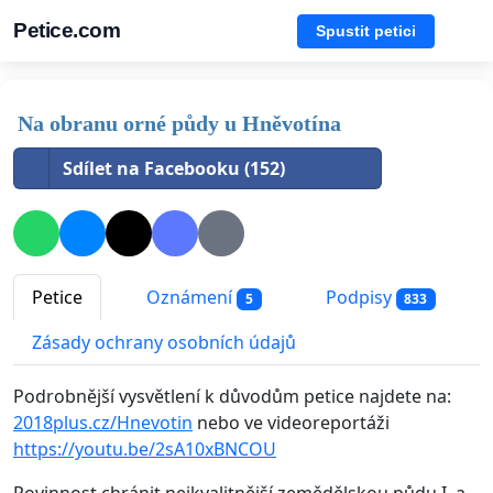
Petice.com
Spustit petici
Na obranu orné půdy u Hněvotína
Sdílet na Facebooku (152)
Petice
Oznámení
Podpisy
5
833
Zásady ochrany osobních údajů
Podrobnější vysvětlení k důvodům petice najdete na:
2018plus.cz/Hnevotin
nebo ve videoreportáži
https://youtu.be/2sA10xBNCOU