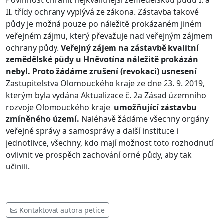
Povinnost chránit nejkvalitnější zemědělskou půdu I. a
II. třídy ochrany vyplývá ze zákona. Zástavba takové
půdy je možná pouze po náležitě prokázaném jiném
veřejném zájmu, který převažuje nad veřejným zájmem
ochrany půdy.
Veřejný zájem na zástavbě kvalitní
zemědělské půdy u Hněvotína náležitě prokázán
nebyl. Proto žádáme zrušení (revokaci) usnesení
Zastupitelstva Olomouckého kraje ze dne 23. 9. 2019,
kterým byla vydána Aktualizace č. 2a Zásad územního
rozvoje Olomouckého kraje,
umožňující zástavbu
zmíněného území.
Naléhavě žádáme všechny orgány
veřejné správy a samosprávy a další instituce i
jednotlivce, všechny, kdo mají možnost toto rozhodnutí
ovlivnit ve prospěch zachování orné půdy, aby tak
učinili.
Kontaktovat autora petice