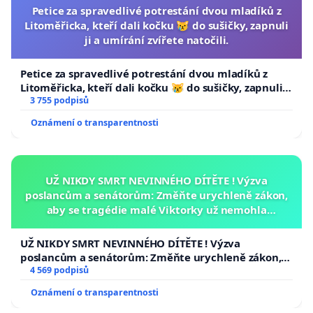
Petice za spravedlivé potrestání dvou mladíků z
Litoměřicka, kteří dali kočku 😿 do sušičky, zapnuli
ji a umírání zvířete natočili.
Petice za spravedlivé potrestání dvou mladíků z
Litoměřicka, kteří dali kočku 😿 do sušičky, zapnuli ji
a umírání zvířete natočili.
3 755 podpisů
Oznámení o transparentnosti
UŽ NIKDY SMRT NEVINNÉHO DÍTĚTE ! Výzva
poslancům a senátorům: Změňte urychleně zákon,
aby se tragédie malé Viktorky už nemohla
opakovat!
UŽ NIKDY SMRT NEVINNÉHO DÍTĚTE ! Výzva
poslancům a senátorům: Změňte urychleně zákon,
aby se tragédie malé Viktorky už nemohla opakovat!
4 569 podpisů
Oznámení o transparentnosti