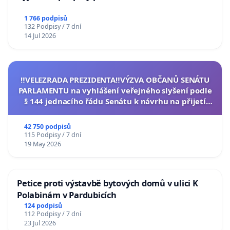
1 766 podpisů
132 Podpisy / 7 dní
14 Jul 2026
‼️VELEZRADA PREZIDENTA‼️VÝZVA OBČANŮ SENÁTU
PARLAMENTU na vyhlášení veřejného slyšení podle
§ 144 jednacího řádu Senátu k návrhu na přijetí
usnesení k podání ústavní žaloby na prezidenta
republiky
42 750 podpisů
115 Podpisy / 7 dní
19 May 2026
Petice proti výstavbě bytových domů v ulici K
Polabinám v Pardubicích
124 podpisů
112 Podpisy / 7 dní
23 Jul 2026