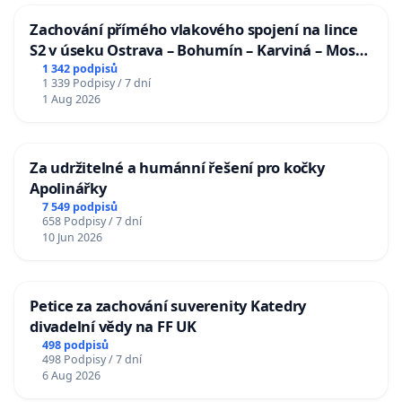
Zachování přímého vlakového spojení na lince
S2 v úseku Ostrava – Bohumín – Karviná – Mosty
u Jablunkova
1 342 podpisů
1 339 Podpisy / 7 dní
1 Aug 2026
Za udržitelné a humánní řešení pro kočky
Apolinářky
7 549 podpisů
658 Podpisy / 7 dní
10 Jun 2026
Petice za zachování suverenity Katedry
divadelní vědy na FF UK
498 podpisů
498 Podpisy / 7 dní
6 Aug 2026