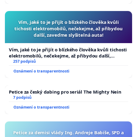
Vím, jaké to je přijít o blízkého člověka kvůli
tichosti elektromobilů, nečekejme, až přibydou
další, zaveďme slyšitelná auta!
Vím, jaké to je přijít o blízkého člověka kvůli tichosti
elektromobilů, nečekejme, až přibydou další,
zaveďme slyšitelná auta!
257 podpisů
Oznámení o transparentnosti
Petice za český dabing pro seriál The Mighty Nein
7 podpisů
Oznámení o transparentnosti
Petice za demisi vlády Ing. Andreje Babiše, SPD a