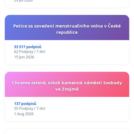
29 Jul 2026
Petice za zavedení menstruačního volna v České
republice
33 517 podpisů
62 Podpisy / 7 dní
15 Jun 2026
Chceme zelené, nikoli kamenné náměstí Svobody
ve Znojmě
137 podpisů
55 Podpisy / 7 dní
1 Aug 2026