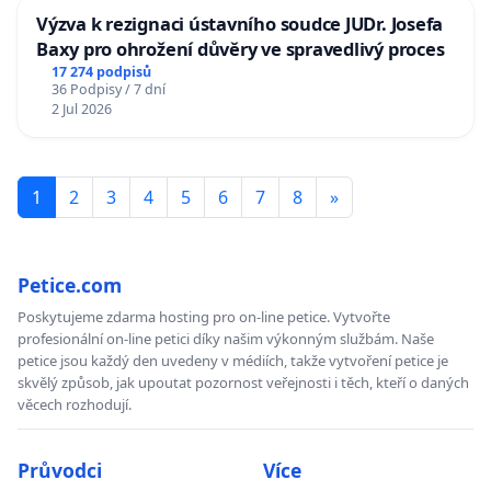
Výzva k rezignaci ústavního soudce JUDr. Josefa
Baxy pro ohrožení důvěry ve spravedlivý proces
17 274 podpisů
36 Podpisy / 7 dní
2 Jul 2026
1
2
3
4
5
6
7
8
»
Petice.com
Poskytujeme zdarma hosting pro on-line petice. Vytvořte
profesionální on-line petici díky našim výkonným službám. Naše
petice jsou každý den uvedeny v médiích, takže vytvoření petice je
skvělý způsob, jak upoutat pozornost veřejnosti i těch, kteří o daných
věcech rozhodují.
Průvodci
Více