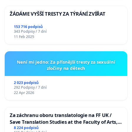
ŽÁDÁME VYŠŠÍ TRESTY ZA TÝRÁNÍ ZVÍŘAT
153 716 podpisů
343 Podpisy / 7 dní
11 Feb 2025
Není mi jedno: Za přísnější tresty za sexuální
zločiny na dětech
2 023 podpisů
292 Podpisy / 7 dní
22 Apr 2026
Za záchranu oboru translatologie na FF UK /
Save Translation Studies at the Faculty of Arts,
Charles University
8 224 podpisů