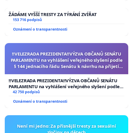
ŽÁDÁME VYŠŠÍ TRESTY ZA TÝRÁNÍ ZVÍŘAT
153 716 podpisů
Oznámení o transparentnosti
‼️VELEZRADA PREZIDENTA‼️VÝZVA OBČANŮ SENÁTU
PARLAMENTU na vyhlášení veřejného slyšení podle
§ 144 jednacího řádu Senátu k návrhu na přijetí
usnesení k podání ústavní žaloby na prezidenta
republiky
‼️VELEZRADA PREZIDENTA‼️VÝZVA OBČANŮ SENÁTU
PARLAMENTU na vyhlášení veřejného slyšení podle §
144 jednacího řádu Senátu k návrhu na přijetí
42 750 podpisů
usnesení k podání ústavní žaloby na prezidenta
Oznámení o transparentnosti
republiky
Není mi jedno: Za přísnější tresty za sexuální
zločiny na dětech