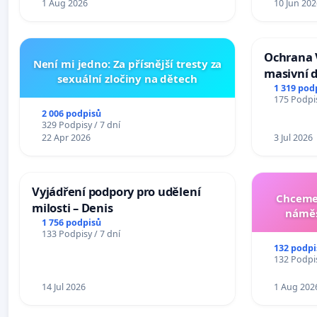
1 Aug 2026
10 Jun 202
Ochrana 
Není mi jedno: Za přísnější tresty za
masivní 
sexuální zločiny na dětech
1 319 pod
175 Podpis
2 006 podpisů
329 Podpisy / 7 dní
22 Apr 2026
3 Jul 2026
Vyjádření podpory pro udělení
Chceme 
milosti – Denis
náměs
1 756 podpisů
133 Podpisy / 7 dní
132 podpi
132 Podpis
14 Jul 2026
1 Aug 202