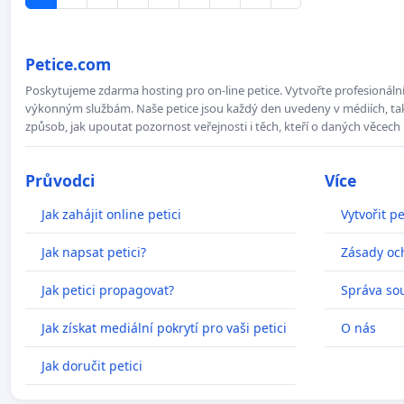
Petice.com
Poskytujeme zdarma hosting pro on-line petice. Vytvořte profesionální 
výkonným službám. Naše petice jsou každý den uvedeny v médiích, takž
způsob, jak upoutat pozornost veřejnosti i těch, kteří o daných věcech 
Průvodci
Více
Jak zahájit online petici
Vytvořit pe
Jak napsat petici?
Zásady oc
Jak petici propagovat?
Správa so
Jak získat mediální pokrytí pro vaši petici
O nás
Jak doručit petici