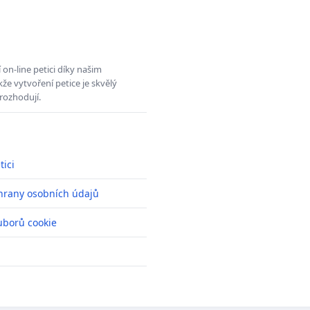
on-line petici díky našim
e vytvoření petice je skvělý
rozhodují.
tici
hrany osobních údajů
uborů cookie