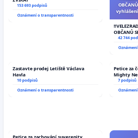
OBČANŮ
153 693 podpisů
vyhlášení
Oznámení o transparentnosti
144 jedna
na přijet
‼️VELEZRA
žaloby 
OBČANŮ S
vyhlášení 
42 744 pod
144 jednac
Oznámení 
na přijetí
žaloby na 
Zastavte prodej Letiště Václava
Petice za 
Havla
Mighty Ne
10 podpisů
7 podpisů
Oznámení o transparentnosti
Oznámení 
Petice za zachování suverenity