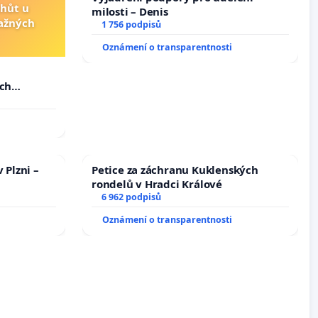
lhůt u
milosti – Denis
važných
1 756 podpisů
Oznámení o transparentnosti
u
ých
 Plzni –
Petice za záchranu Kuklenských
rondelů v Hradci Králové
6 962 podpisů
Oznámení o transparentnosti