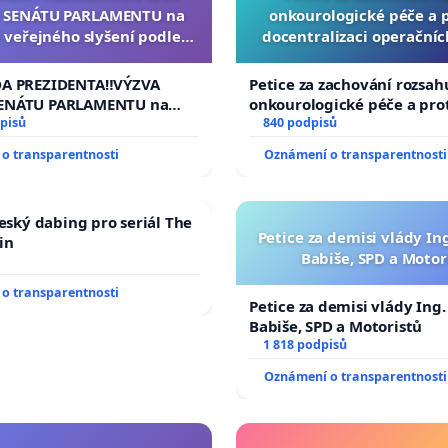
 SENÁTU PARLAMENTU na
onkourologické péče a pr
 veřejného slyšení podle §
docentralizaci operační
cího řádu Senátu k návrhu
í usnesení k podání ústavní
DA PREZIDENTA‼️VÝZVA
Petice za zachování rozsah
na prezidenta republiky
ENÁTU PARLAMENTU na
onkourologické péče a prot
veřejného slyšení podle §
pisů
docentralizaci operačních
840 podpisů
ího řádu Senátu k návrhu
o transparentnosti
Oznámení o transparentnosti
 usnesení k podání ústavní
prezidenta republiky
český dabing pro seriál The
Petice za demisi vlády In
in
Babiše, SPD a Motor
o transparentnosti
Petice za demisi vlády Ing
Babiše, SPD a Motoristů
1 818 podpisů
Oznámení o transparentnosti