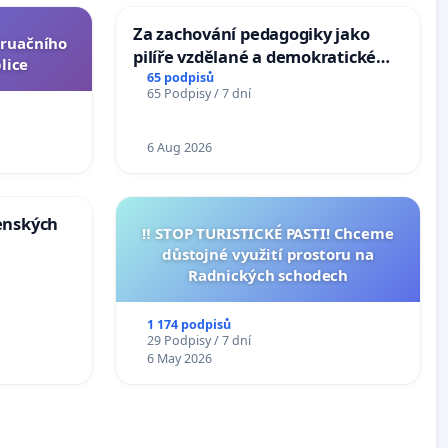
Za zachování pedagogiky jako
truačního
pilíře vzdělané a demokratické
lice
společnosti
65 podpisů
65 Podpisy / 7 dní
6 Aug 2026
enských
‼️ STOP TURISTICKÉ PASTI! Chceme
důstojné využití prostoru na
Radnických schodech
1 174 podpisů
29 Podpisy / 7 dní
6 May 2026