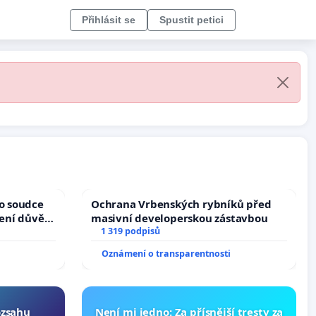
Přihlásit se
Spustit petici
ho soudce
Ochrana Vrbenských rybníků před
žení důvěry
masivní developerskou zástavbou
1 319 podpisů
Oznámení o transparentnosti
ozsahu
Není mi jedno: Za přísnější tresty za