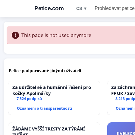
Petice.com
Prohledávat petice
CS ▼
This page is not used anymore
Petice podporované jinými uživateli
Za udržitelné a humánní řešení pro
Za záchran
kočky Apolinářky
FF UK / Sa
7 524 podpisů
the Faculty
8 213 podp
University
Oznámení o transparentnosti
Oznámení 
ŽÁDÁME VYŠŠÍ TRESTY ZA TÝRÁNÍ
‼️VELEZ
ZVÍŘAT