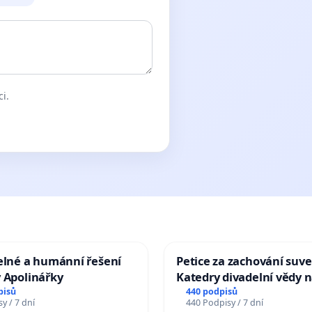
ci.
elné a humánní řešení
Petice za zachování suve
 Apolinářky
Katedry divadelní vědy n
pisů
440 podpisů
y / 7 dní
440 Podpisy / 7 dní