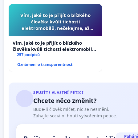
Vím, jaké to je přijít o blízkého
člověka kvůli tichosti
elektromobilů, nečekejme, až
přibydou další, zaveďme slyšitelná
auta!
Vím, jaké to je přijít o blízkého
člověka kvůli tichosti elektromobilů,
nečekejme, až přibydou další,
257 podpisů
zaveďme slyšitelná auta!
Oznámení o transparentnosti
SPUSŤTE VLASTNÍ PETICI
Chcete něco změnit?
Bude-li člověk mlčet, nic se nezmění.
Zahajte sociální hnutí vytvořením petice.
Pohán