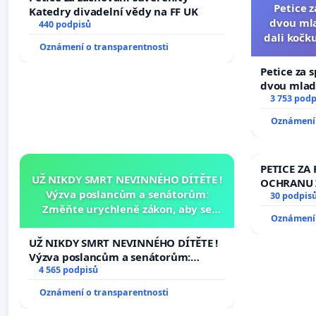
Petice 
Katedry divadelní vědy na FF UK
dvou mla
440 podpisů
dali kočku
Oznámení o transparentnosti
umír
Petice za 
dvou mladí
dali kočku 
3 753 podp
umírání zví
Oznámení 
PETICE ZA 
UŽ NIKDY SMRT NEVINNÉHO DÍTĚTE !
OCHRANU 
Výzva poslancům a senátorům:
30 podpis
Změňte urychleně zákon, aby se
Oznámení 
tragédie malé Viktorky už nemohla
opakovat!
UŽ NIKDY SMRT NEVINNÉHO DÍTĚTE !
Výzva poslancům a senátorům:
Změňte urychleně zákon, aby se
4 565 podpisů
tragédie malé Viktorky už nemohla
Oznámení o transparentnosti
opakovat!