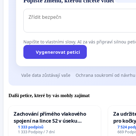
Popište změnu, kterou chcete vidět
Napište to vlastními slovy. AI za vás připraví silnou peti
Vygenerovat petici
Vaše data zůstávají vaše
Ochrana soukromí od návrhu
Další petice, které by vás mohly zajímat
Zachování přímého vlakového
Za udržit
spojení na lince S2 v úseku
pro kočky
Ostrava – Bohumín – Karviná –
1 333 podpisů
7 524 pod
1 333 Podpisy / 7 dní
669 Podpis
Mosty u Jablunkova