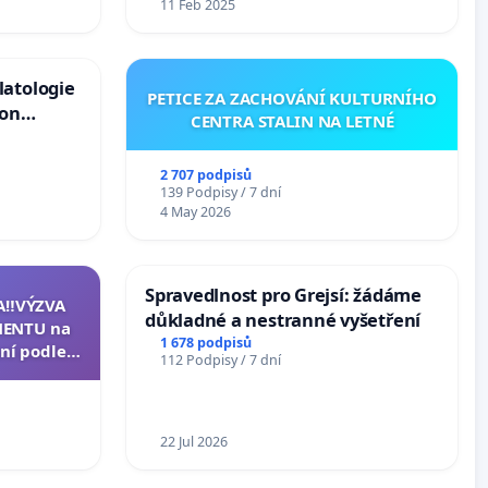
11 Feb 2025
latologie
PETICE ZA ZACHOVÁNÍ KULTURNÍHO
ion
CENTRA STALIN NA LETNÉ
Arts,
2 707 podpisů
139 Podpisy / 7 dní
4 May 2026
Spravedlnost pro Grejsí: žádáme
A‼️VÝZVA
důkladné a nestranné vyšetření
ENTU na
1 678 podpisů
ní podle §
112 Podpisy / 7 dní
u k návrhu
ní ústavní
epubliky
22 Jul 2026