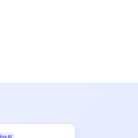
ěno AI