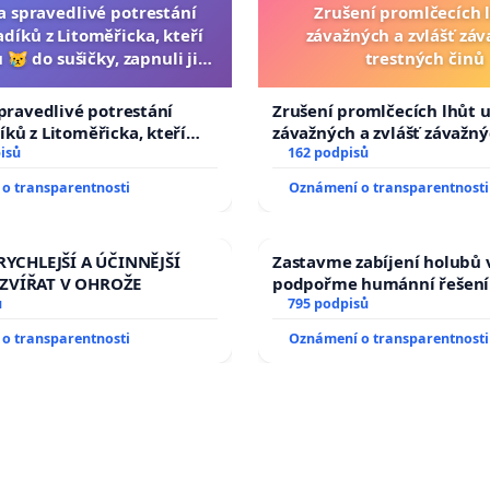
za spravedlivé potrestání
Zrušení promlčecích 
díků z Litoměřicka, kteří
závažných a zvlášť zá
 😿 do sušičky, zapnuli ji a
trestných činů
ání zvířete natočili.
spravedlivé potrestání
Zrušení promlčecích lhůt 
ků z Litoměřicka, kteří
závažných a zvlášť závažn
😿 do sušičky, zapnuli ji a
isů
trestných činů
162 podpisů
řete natočili.
o transparentnosti
Oznámení o transparentnosti
RYCHLEJŠÍ A ÚČINNĚJŠÍ
Zastavme zabíjení holubů v
ZVÍŘAT V OHROŽE
podpořme humánní řešení
ů
795 podpisů
o transparentnosti
Oznámení o transparentnosti