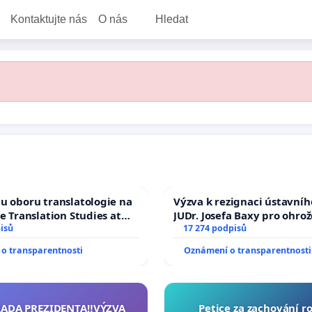
Kontaktujte nás
O nás
Hledat
u oboru translatologie na
Výzva k rezignaci ústavní
ve Translation Studies at
JUDr. Josefa Baxy pro ohro
 of Arts, Charles
isů
ve spravedlivý proces
17 274 podpisů
o transparentnosti
Oznámení o transparentnosti
RADA PREZIDENTA‼️VÝZVA
Petice za zachování r