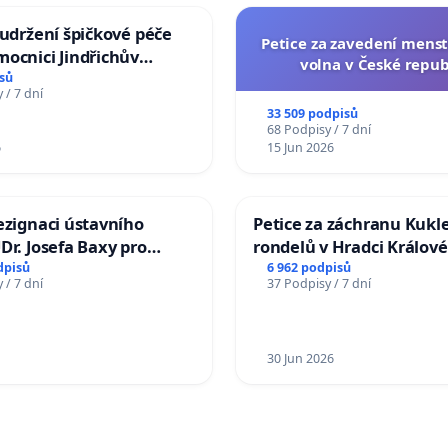
 udržení špičkové péče
Petice za zavedení mens
ocnici Jindřichův
volna v České repub
sů
 / 7 dní
33 509 podpisů
68 Podpisy / 7 dní
6
15 Jun 2026
ezignaci ústavního
Petice za záchranu Kukl
Dr. Josefa Baxy pro
rondelů v Hradci Králové
důvěry ve spravedlivý
dpisů
6 962 podpisů
 / 7 dní
37 Podpisy / 7 dní
30 Jun 2026