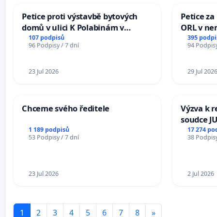
Petice proti výstavbě bytových
Petice za
domů v ulici K Polabinám v
ORL v nem
Pardubicích
Hradec
107 podpisů
395 podpi
96 Podpisy / 7 dní
94 Podpisy
23 Jul 2026
29 Jul 202
Chceme svého ředitele
Výzva k r
soudce JU
ohrožení 
1 189 podpisů
17 274 po
53 Podpisy / 7 dní
38 Podpisy
proces
23 Jul 2026
2 Jul 2026
1
2
3
4
5
6
7
8
»