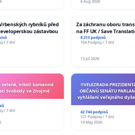
6
6 Aug 2026
Vrbenských rybníků před
Za záchranu oboru trans
developerskou zástavbou
na FF UK / Save Translat
Studies at the Faculty of 
pisů
8 213 podpisů
y / 7 dní
164 Podpisy / 7 dní
Charles University
13 Jul 2026
zelené, nikoli kamenné
‼️VELEZRADA PREZIDENT
tí Svobody ve Znojmě
OBČANŮ SENÁTU PARLAM
vyhlášení veřejného slyše
144 jednacího řádu Senát
sů
na přijetí usnesení k podá
y / 7 dní
42 744 podpisů
žaloby na prezidenta r
121 Podpisy / 7 dní
6
19 May 2026