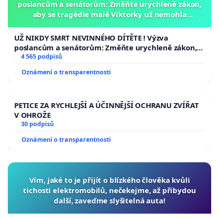
poslancům a senátorům: Změňte urychleně zákon,
aby se tragédie malé Viktorky už nemohla
opakovat!
UŽ NIKDY SMRT NEVINNÉHO DÍTĚTE ! Výzva
poslancům a senátorům: Změňte urychleně zákon,
aby se tragédie malé Viktorky už nemohla opakovat!
4 565 podpisů
Oznámení o transparentnosti
PETICE ZA RYCHLEJŠÍ A ÚČINNĚJŠÍ OCHRANU ZVÍŘAT
V OHROŽE
30 podpisů
Oznámení o transparentnosti
Vím, jaké to je přijít o blízkého člověka kvůli
tichosti elektromobilů, nečekejme, až přibydou
další, zaveďme slyšitelná auta!