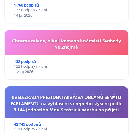
1 760 podpisů
137 Podpisy / 7 dní
14 Jul 2026
Chceme zelené, nikoli kamenné náměstí Svobody
ve Znojmě
132 podpisů
132 Podpisy / 7 dní
1 Aug 2026
‼️VELEZRADA PREZIDENTA‼️VÝZVA OBČANŮ SENÁTU
PARLAMENTU na vyhlášení veřejného slyšení podle
§ 144 jednacího řádu Senátu k návrhu na přijetí
usnesení k podání ústavní žaloby na prezidenta
republiky
42 745 podpisů
121 Podpisy / 7 dní