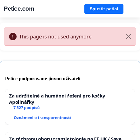
Petice.com
Spustit petici
This page is not used anymore
Petice podporované jinými uživateli
Za udržitelné a humánní řešení pro kočky
Apolinářky
7 527 podpisů
Oznámení o transparentnosti
Za záchranu oboru translatologie na FF UK / Save