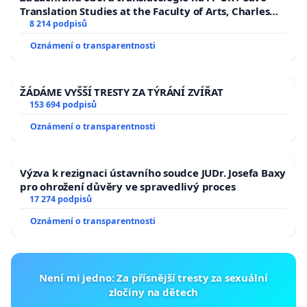
Translation Studies at the Faculty of Arts, Charles
University
8 214 podpisů
Oznámení o transparentnosti
ŽÁDÁME VYŠŠÍ TRESTY ZA TÝRÁNÍ ZVÍŘAT
153 694 podpisů
Oznámení o transparentnosti
Výzva k rezignaci ústavního soudce JUDr. Josefa Baxy
pro ohrožení důvěry ve spravedlivý proces
17 274 podpisů
Oznámení o transparentnosti
Není mi jedno: Za přísnější tresty za sexuální
zločiny na dětech