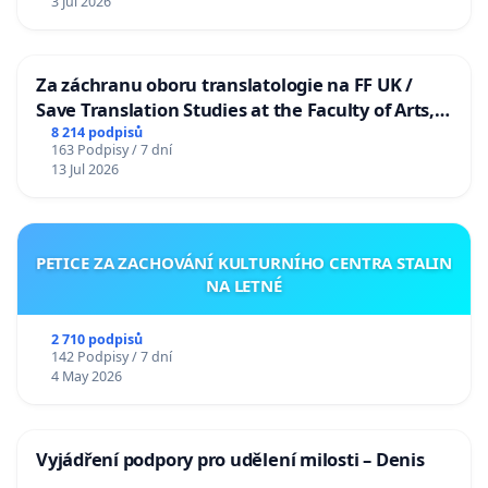
3 Jul 2026
Za záchranu oboru translatologie na FF UK /
Save Translation Studies at the Faculty of Arts,
Charles University
8 214 podpisů
163 Podpisy / 7 dní
13 Jul 2026
PETICE ZA ZACHOVÁNÍ KULTURNÍHO CENTRA STALIN
NA LETNÉ
2 710 podpisů
142 Podpisy / 7 dní
4 May 2026
Vyjádření podpory pro udělení milosti – Denis