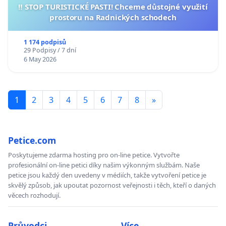
‼️ STOP TURISTICKÉ PASTI! Chceme důstojné využití
prostoru na Radnických schodech
1 174 podpisů
29 Podpisy / 7 dní
6 May 2026
1
2
3
4
5
6
7
8
»
Petice.com
Poskytujeme zdarma hosting pro on-line petice. Vytvořte
profesionální on-line petici díky našim výkonným službám. Naše
petice jsou každý den uvedeny v médiích, takže vytvoření petice je
skvělý způsob, jak upoutat pozornost veřejnosti i těch, kteří o daných
věcech rozhodují.
Průvodci
Více