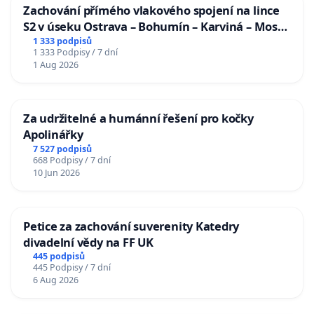
Zachování přímého vlakového spojení na lince
S2 v úseku Ostrava – Bohumín – Karviná – Mosty
u Jablunkova
1 333 podpisů
1 333 Podpisy / 7 dní
1 Aug 2026
Za udržitelné a humánní řešení pro kočky
Apolinářky
7 527 podpisů
668 Podpisy / 7 dní
10 Jun 2026
Petice za zachování suverenity Katedry
divadelní vědy na FF UK
445 podpisů
445 Podpisy / 7 dní
6 Aug 2026