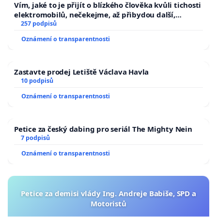
Vím, jaké to je přijít o blízkého člověka kvůli tichosti
elektromobilů, nečekejme, až přibydou další,
zaveďme slyšitelná auta!
257 podpisů
Oznámení o transparentnosti
Zastavte prodej Letiště Václava Havla
10 podpisů
Oznámení o transparentnosti
Petice za český dabing pro seriál The Mighty Nein
7 podpisů
Oznámení o transparentnosti
Petice za demisi vlády Ing. Andreje Babiše, SPD a
Motoristů