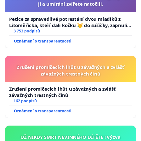
ji a umírání zvířete natočili.
Petice za spravedlivé potrestání dvou mladíků z
Litoměřicka, kteří dali kočku 😿 do sušičky, zapnuli ji
a umírání zvířete natočili.
3 753 podpisů
Oznámení o transparentnosti
Zrušení promlčecích lhůt u závažných a zvlášť
závažných trestných činů
Zrušení promlčecích lhůt u závažných a zvlášť
závažných trestných činů
162 podpisů
Oznámení o transparentnosti
UŽ NIKDY SMRT NEVINNÉHO DÍTĚTE ! Výzva