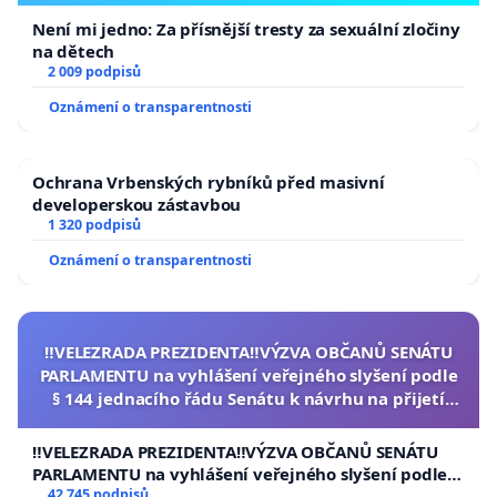
Není mi jedno: Za přísnější tresty za sexuální zločiny
na dětech
2 009 podpisů
Oznámení o transparentnosti
Ochrana Vrbenských rybníků před masivní
developerskou zástavbou
1 320 podpisů
Oznámení o transparentnosti
‼️VELEZRADA PREZIDENTA‼️VÝZVA OBČANŮ SENÁTU
PARLAMENTU na vyhlášení veřejného slyšení podle
§ 144 jednacího řádu Senátu k návrhu na přijetí
usnesení k podání ústavní žaloby na prezidenta
republiky
‼️VELEZRADA PREZIDENTA‼️VÝZVA OBČANŮ SENÁTU
PARLAMENTU na vyhlášení veřejného slyšení podle §
144 jednacího řádu Senátu k návrhu na přijetí
42 745 podpisů