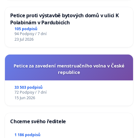
Petice proti výstavbě bytových domů v ulici K
Polabinám v Pardubicích
105 podpisů
94 Podpisy / 7 dní
23 Jul 2026
Petice za zavedení menstruačního volna v České
republice
33 503 podpisů
72 Podpisy / 7 dní
15 Jun 2026
Chceme svého ředitele
1 186 podpisů