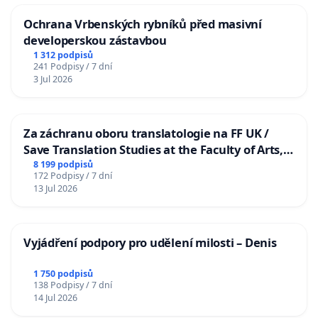
Ochrana Vrbenských rybníků před masivní
developerskou zástavbou
1 312 podpisů
241 Podpisy / 7 dní
3 Jul 2026
Za záchranu oboru translatologie na FF UK /
Save Translation Studies at the Faculty of Arts,
Charles University
8 199 podpisů
172 Podpisy / 7 dní
13 Jul 2026
Vyjádření podpory pro udělení milosti – Denis
1 750 podpisů
138 Podpisy / 7 dní
14 Jul 2026