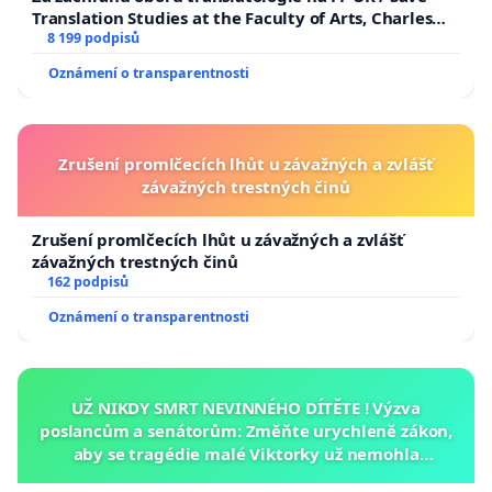
Translation Studies at the Faculty of Arts, Charles
University
8 199 podpisů
Oznámení o transparentnosti
Zrušení promlčecích lhůt u závažných a zvlášť
závažných trestných činů
Zrušení promlčecích lhůt u závažných a zvlášť
závažných trestných činů
162 podpisů
Oznámení o transparentnosti
UŽ NIKDY SMRT NEVINNÉHO DÍTĚTE ! Výzva
poslancům a senátorům: Změňte urychleně zákon,
aby se tragédie malé Viktorky už nemohla
opakovat!