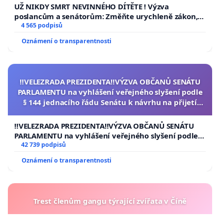
UŽ NIKDY SMRT NEVINNÉHO DÍTĚTE ! Výzva
poslancům a senátorům: Změňte urychleně zákon,
aby se tragédie malé Viktorky už nemohla opakovat!
4 565 podpisů
Oznámení o transparentnosti
‼️VELEZRADA PREZIDENTA‼️VÝZVA OBČANŮ SENÁTU
PARLAMENTU na vyhlášení veřejného slyšení podle
§ 144 jednacího řádu Senátu k návrhu na přijetí
usnesení k podání ústavní žaloby na prezidenta
republiky
‼️VELEZRADA PREZIDENTA‼️VÝZVA OBČANŮ SENÁTU
PARLAMENTU na vyhlášení veřejného slyšení podle §
144 jednacího řádu Senátu k návrhu na přijetí
42 739 podpisů
usnesení k podání ústavní žaloby na prezidenta
Oznámení o transparentnosti
republiky
Trest členům gangu týrající zvířata v Číně