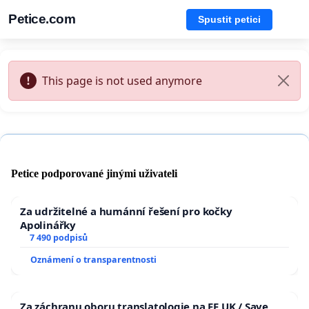
Petice.com
Spustit petici
This page is not used anymore
Petice podporované jinými uživateli
Za udržitelné a humánní řešení pro kočky
Apolinářky
7 490 podpisů
Oznámení o transparentnosti
Za záchranu oboru translatologie na FF UK / Save