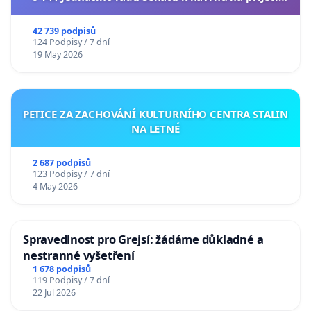
usnesení k podání ústavní žaloby na prezidenta
republiky
42 739 podpisů
124 Podpisy / 7 dní
19 May 2026
PETICE ZA ZACHOVÁNÍ KULTURNÍHO CENTRA STALIN
NA LETNÉ
2 687 podpisů
123 Podpisy / 7 dní
4 May 2026
Spravedlnost pro Grejsí: žádáme důkladné a
nestranné vyšetření
1 678 podpisů
119 Podpisy / 7 dní
22 Jul 2026