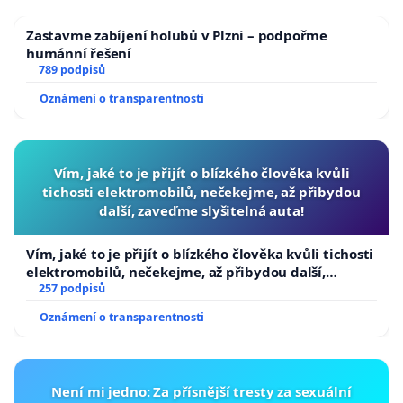
Zastavme zabíjení holubů v Plzni – podpořme
humánní řešení
789 podpisů
Oznámení o transparentnosti
Vím, jaké to je přijít o blízkého člověka kvůli
tichosti elektromobilů, nečekejme, až přibydou
další, zaveďme slyšitelná auta!
Vím, jaké to je přijít o blízkého člověka kvůli tichosti
elektromobilů, nečekejme, až přibydou další,
zaveďme slyšitelná auta!
257 podpisů
Oznámení o transparentnosti
Není mi jedno: Za přísnější tresty za sexuální