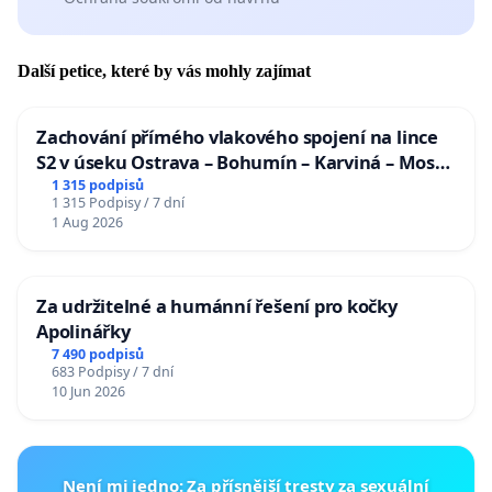
Další petice, které by vás mohly zajímat
Zachování přímého vlakového spojení na lince
S2 v úseku Ostrava – Bohumín – Karviná – Mosty
u Jablunkova
1 315 podpisů
1 315 Podpisy / 7 dní
1 Aug 2026
Za udržitelné a humánní řešení pro kočky
Apolinářky
7 490 podpisů
683 Podpisy / 7 dní
10 Jun 2026
Není mi jedno: Za přísnější tresty za sexuální