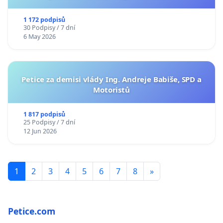
1 172 podpisů
30 Podpisy / 7 dní
6 May 2026
Petice za demisi vlády Ing. Andreje Babiše, SPD a
Motoristů
1 817 podpisů
25 Podpisy / 7 dní
12 Jun 2026
1
2
3
4
5
6
7
8
»
Petice.com