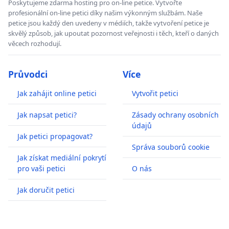
Poskytujeme zdarma hosting pro on-line petice. Vytvořte
profesionální on-line petici díky našim výkonným službám. Naše
petice jsou každý den uvedeny v médiích, takže vytvoření petice je
skvělý způsob, jak upoutat pozornost veřejnosti i těch, kteří o daných
věcech rozhodují.
Průvodci
Více
Jak zahájit online petici
Vytvořit petici
Jak napsat petici?
Zásady ochrany osobních
údajů
Jak petici propagovat?
Správa souborů cookie
Jak získat mediální pokrytí
pro vaši petici
O nás
Jak doručit petici