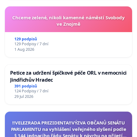
Chceme zelené, nikoli kamenné náměstí Svobody
ve Znojmě
129 podpisů
129 Podpisy / 7 dní
1 Aug 2026
Petice za udržení špičkové péče ORL v nemocnici
Jindřichův Hradec
391 podpisů
124 Podpisy / 7 dní
29 Jul 2026
‼️VELEZRADA PREZIDENTA‼️VÝZVA OBČANŮ SENÁTU
PARLAMENTU na vyhlášení veřejného slyšení podle
§ 144 jednacího řádu Senátu k návrhu na přijetí