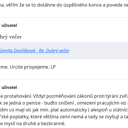
va, věřím že se to dotáhne do úspěšného konce a povede se z
 uživatel
brý večer
Kamila Dvořáková - Re: Dobrý večer
e. Urcite prispejeme. LP
 uživatel
ase protahování. Vždyť pozměňování zákonů proti týrání zvíř
ak se jedná o peníze - buďto snížení , omezení pracujícím viz
 těm co mají víc jak min. plat automaticky ( alespoň u státn
ké poplatky, které většina zemí nemá a tady se zvyšují a tak
se myslí na druhé a bezbranné.