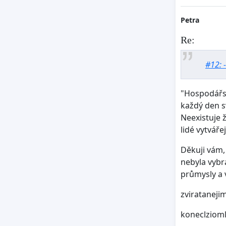
Petra
Re:
#12: 
"Hospodářsk
každý den s
Neexistuje ž
lidé vytvářej
Děkuji vám,
nebyla vybr
průmysly a 
zviratanejim
koneclziom