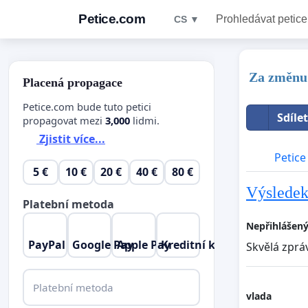
Petice.com
Prohledávat petice
CS ▼
Za změn
Placená propagace
Petice.com bude tuto petici
Sdíle
propagovat mezi
3,000
lidmi.
Zjistit více...
Petice
5 €
10 €
20 €
40 €
80 €
Výsledek
Platební metoda
Nepřihlášený
PayPal
Google Pay
Apple Pay
Kreditní karta
Skvělá zprá
Platební metoda
vlada