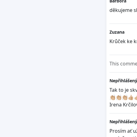
Barbora
děkujeme sk
Zuzana
Krůček ke k
This commen
Nepřihlášený
Tak to je sk
👏🏼👏🏼👏🏼👍🏼👍
Irena Krčilo
Nepřihlášený
Prosím ať už