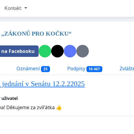
Kontakt:
u „ZÁKONŮ PRO KOČKU“
t na Facebooku
Oznámení
Podpisy
Zvláštn
25
16 467
 jednání v Senátu 12.2.22025
 uživatel
va! Děkujeme za zvířátka 👍