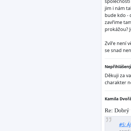
společnosti
jim i nám ta
bude kdo - 
zavřime tam
prokážou? Je
Zvíře není 
se snad nen
Nepřihlášený
Děkuji za va
charakter ne
Kamila Dvoř
Re: Dobrý 
#5: Á