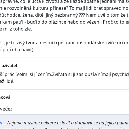
 správné, co je úcta k životu a že každé špatné jednání má
hle rozvolněná kultura přinese? To mají lidi brát spravedlno
důchodce, žena, dítě, jiný bezbranný ??? Nemluvě o tom že t
 kam patří - buďto do blázince nebo do vězení! Proč to toler
 mi z toho zle.
věc, je to živý tvor a nesmí trpět (ani hospodářské zvíře u
í potřeba bavit)
 uživatel
ší práci.Velmi si jí cením.Zvířata si jí zaslouží.Vnímají psychi
ž lidé.
áková
večer
ja -
Nejprve musíme některé oslovit a domluvit se na jejich palm