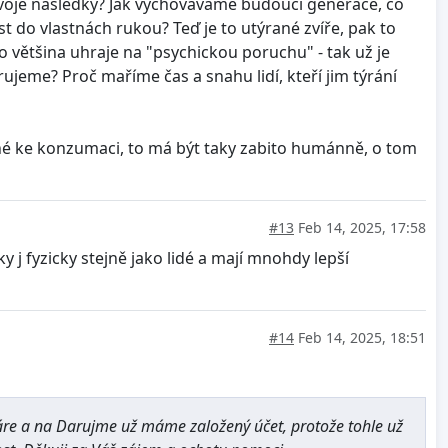
 svoje následky? Jak vychováváme budoucí generace, co
st do vlastnách rukou? Teď je to utýrané zvíře, pak to
o většina uhraje na "psychickou poruchu" - tak už je
ujeme? Proč maříme čas a snahu lidí, kteří jim týrání
rčené ke konzumaci, to má být taky zabito humánně, o tom
#13
Feb 14, 2025, 17:58
cky j fyzicky stejně jako lidé a mají mnohdy lepší
#14
Feb 14, 2025, 18:51
áre a na Darujme už máme založený účet, protože tohle už