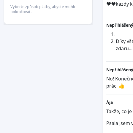
♥️♥️kazdy 
Vyberte způsob platby, abyste mohli
pokračovat.
Nepřihlášený
Díky vš
zdaru...
Nepřihlášený
No! Konečně
práci 👍
Ája
Takže, co je
Psala jsem 