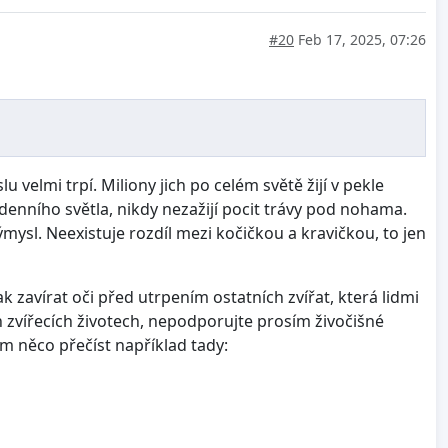
#20
Feb 17, 2025, 07:26
lmi trpí. Miliony jich po celém světě žijí v pekle
denního světla, nikdy nezažijí pocit trávy pod nohama.
výmysl. Neexistuje rozdíl mezi kočičkou a kravičkou, to jen
zavírat oči před utrpením ostatních zvířat, která lidmi
 zvířecích životech, nepodporujte prosím živočišné
om něco přečíst například tady: