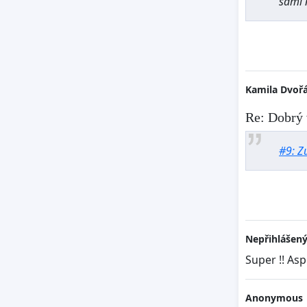
sami 
Kamila Dvoř
Re: Dobrý 
#9: Z
Nepřihlášený
Super !! As
Anonymous