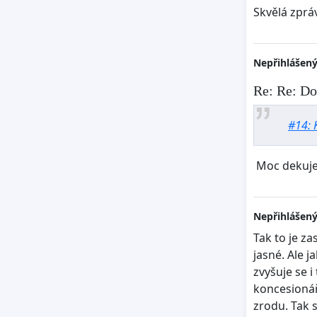
Skvělá zprá
Nepřihlášený
Re: Re: Do
#14: 
Moc dekujem
Nepřihlášený
Tak to je z
jasné. Ale j
zvyšuje se i
koncesionářs
zrodu. Tak 