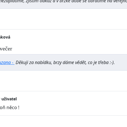
nezaplatíme, zjistím odkaz a v brzké době se obrátíme na veřejn
áková
večer
uzana -
Děkuji za nabídku, brzy dáme vědět, co je třeba :-).
 uživatel
poň něco !