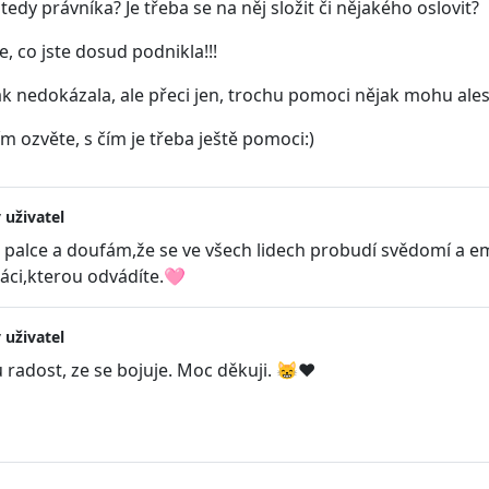
tedy právníka? Je třeba se na něj složit či nějakého oslovit?
e, co jste dosud podnikla!!!
tak nedokázala, ale přeci jen, trochu pomoci nějak mohu ale
m ozvěte, s čím je třeba ještě pomoci:)
 uživatel
 palce a doufám,že se ve všech lidech probudí svědomí a e
ráci,kterou odvádíte.🩷
 uživatel
radost, ze se bojuje. Moc děkuji. 😸❤️