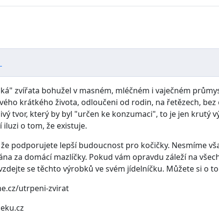
-
á" zvířata bohužel v masném, mléčném i vaječném průmyslu ve
vého krátkého života, odloučeni od rodin, na řetězech, bez 
ivý tvor, který by byl "určen ke konzumaci", to je jen krutý 
í iluzi o tom, že existuje.
 že podporujete lepší budoucnost pro kočičky. Nesmíme však 
ána za domácí mazlíčky. Pokud vám opravdu záleží na všech
vzdejte se těchto výrobků ve svém jídelníčku. Můžete si o t
e.cz/utrpeni-zvirat
leku.cz