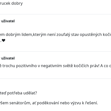
krucek dobry
 uživatel
em dobrým lidem,kterým není zoufalý stav opustěných kočič
..❤️
 uživatel
 trochu pozitivního v negativním světě kočičích práv! A co 
 teď potřeba udělat?
všem senátorům, ať poděkování nebo výzvu k řešení.