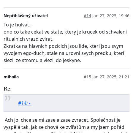
Nepřihlášený uživatel
#14
Jan 27, 2025, 19:46
To je hulvat..
ono co take cekat ve state, ktery je krucek od schvaleni
ritualnich vrazd zvirat.
Zkratka na hlavnich pozicich jsou lide, kteri jsou svym
vyvojem ego-duch, stale na urovni svych predku, kteri
slezli ze stromu a vlezli do jeskyne.
mihaila
#15
Jan 27, 2025, 21:21
Re:
#14: -
Ach jo, chce se mi zase a zase zvracet. Společnost je
vyspělá tak, jak se chová ke zvířatům a my jsem pořád