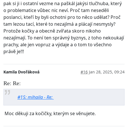
pak si ji i ostatní vezme na paškál jakýsi tlučhuba, který
o problematice vůbec nic neví. Proč tam neseděli
poslanci, kteří by byli ochotni pro to něco udělat? Proč
tam lezou tací, které to nezajímá a plácají nesmysly?
Protože kočky a obecně zvířata skoro nikoho
nezajímají. To není ten správný byznys, z toho nekoukají
prachy, ale jen vopruz a výdaje a o tom to všechno
právě je!!!
Kamila Dvořáková
#16
Jan 28, 2025, 09:24
Re: Re:
#15: mihaila - Re:
Moc děkuji za kočičky, kterým se věnujete.