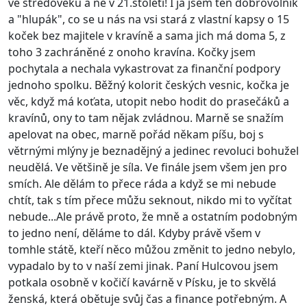
ve středověku a ne v 21.století! I já jsem ten dobrovolník
a "hlupák", co se u nás na vsi stará z vlastní kapsy o 15
koček bez majitele v kravíně a sama jich má doma 5, z
toho 3 zachráněné z onoho kravína. Kočky jsem
pochytala a nechala vykastrovat za finanční podpory
jednoho spolku. Běžný kolorit českých vesnic, kočka je
věc, když má koťata, utopit nebo hodit do prasečáků a
kravínů, ony to tam nějak zvládnou. Marně se snažím
apelovat na obec, marně pořád někam píšu, boj s
větrnými mlýny je beznadějný a jedinec revoluci bohužel
neudělá. Ve většině je síla. Ve finále jsem všem jen pro
smích. Ale dělám to přece ráda a když se mi nebude
chtít, tak s tím přece můžu seknout, nikdo mi to vyčítat
nebude...Ale právě proto, že mně a ostatním podobným
to jedno není, děláme to dál. Kdyby právě všem v
tomhle státě, kteří něco můžou změnit to jedno nebylo,
vypadalo by to v naší zemi jinak. Paní Hulcovou jsem
potkala osobně v kočičí kavárně v Písku, je to skvělá
ženská, která obětuje svůj čas a finance potřebným. A