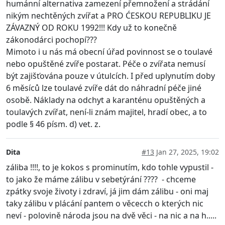
humánní alternativa zamezení přemnožení a strádání
nikým nechtěných zvířat a PRO ĆESKOU REPUBLIKU JE
ZÁVAZNÝ OD ROKU 1992!!! Kdy už to konečně
zákonodárci pochopí???
Mimoto i u nás má obecní úřad povinnost se o toulavé
nebo opuštěné zvíře postarat. Péče o zvířata nemusí
být zajišťována pouze v útulcích. I před uplynutím doby
6 měsíců lze toulavé zvíře dát do náhradní péče jiné
osobě. Náklady na odchyt a karanténu opuštěných a
toulavých zvířat, není-li znám majitel, hradí obec, a to
podle § 46 písm. d) vet. z.
Dita
#13
Jan 27, 2025, 19:02
záliba !!!!, to je kokos s prominutím, kdo tohle vypustil -
to jako že máme zálibu v sebetýrání ???? - chceme
zpátky svoje životy i zdraví, já jim dám zálibu - oni maj
taky zálibu v plácání pantem o věcecch o kterých nic
neví - polovině národa jsou na dvě věci - na nic a na h.....