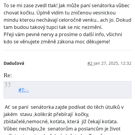
To se mi zase zvedl tlak! Jak může paní senátorka vůbec
chovat kočku. Úplně vidím tu zničenou vesnickou
mindu kterou nechávají celoročně venku.. ach jo. Dokud
tam budou takový tupci tak se nic nezmění.
Přeji vám pevné nervy a prosíme o další info, všichni
kdo se věnujete změně zákona moc děkujeme!
Dadučová
#2
Jan 27, 2025, 12:32
Re:
#1: -
Ať se paní senátorka zajde podívat do těch útulků v
jakém stavu ,kolikrát přebírají kočky,
zbídačelé,nemocné, koťata, která již čekají koťata.
Vůbec nechápu,že senatorům a poslancům je život