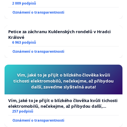
2 009 podpisů
Oznámení o transparentnosti
Petice za záchranu Kuklenských rondelů v Hradci
Králové
6 963 podpisů
Oznámení o transparentnosti
Vím, jaké to je přijít o blízkého člověka kvůli
tichosti elektromobilů, nečekejme, až přibydou
další, zaveďme slyšitelná auta!
Vím, jaké to je přijít o blízkého člověka kvůli tichosti
elektromobilů, nečekejme, až přibydou další,
zaveďme slyšitelná auta!
257 podpisů
Oznámení o transparentnosti