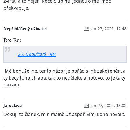
zvířat a to nejen koček, úplně jedno.To mě moc
překvapuje.
Nepřihlášený uživatel
#3
Jan 27, 2025, 12:48
Re: Re:
#2: Dadučová - Re:
Mě bohužel ne, tento názor je pořád silně zakořeněn. a
ty kecy toho chlapa, tak to nedělejte a hotovo, to je taky
na ranu
Jaroslava
#4
Jan 27, 2025, 13:02
Děkuji za článek, minimálně už aspoň vím, koho nevolit.