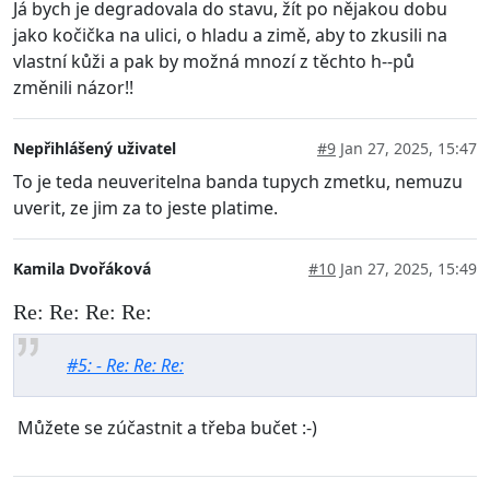
Já bych je degradovala do stavu, žít po nějakou dobu
jako kočička na ulici, o hladu a zimě, aby to zkusili na
vlastní kůži a pak by možná mnozí z těchto h--pů
změnili názor!!
Nepřihlášený uživatel
#9
Jan 27, 2025, 15:47
To je teda neuveritelna banda tupych zmetku, nemuzu
uverit, ze jim za to jeste platime.
Kamila Dvořáková
#10
Jan 27, 2025, 15:49
Re: Re: Re: Re:
#5: - Re: Re: Re:
Můžete se zúčastnit a třeba bučet :-)