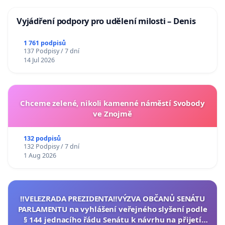
Vyjádření podpory pro udělení milosti – Denis
1 761 podpisů
137 Podpisy / 7 dní
14 Jul 2026
Chceme zelené, nikoli kamenné náměstí Svobody
ve Znojmě
132 podpisů
132 Podpisy / 7 dní
1 Aug 2026
‼️VELEZRADA PREZIDENTA‼️VÝZVA OBČANŮ SENÁTU
PARLAMENTU na vyhlášení veřejného slyšení podle
§ 144 jednacího řádu Senátu k návrhu na přijetí