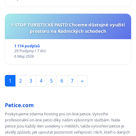
‼️ STOP TURISTICKÉ PASTI! Chceme důstojné využití
prostoru na Radnických schodech
1 174 podpisů
29 Podpisy / 7 dní
6 May 2026
1
2
3
4
5
6
7
»
Petice.com
Poskytujeme zdarma hosting pro on-line petice. Vytvořte
profesionální on-line petici díky našim výkonným službám. Naše
petice jsou každý den uvedeny v médiích, takže vytvoření petice je
skvělý způsob, jak upoutat pozornost veřejnosti i těch, kteří o daných