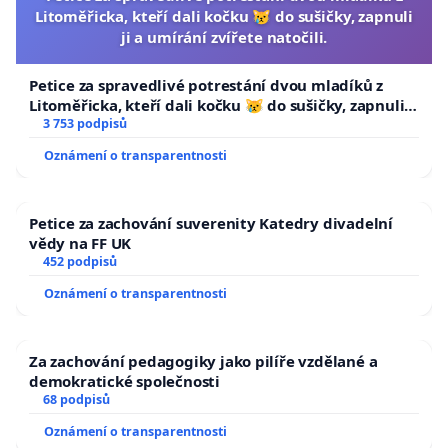
Litoměřicka, kteří dali kočku 😿 do sušičky, zapnuli
ji a umírání zvířete natočili.
Petice za spravedlivé potrestání dvou mladíků z
Litoměřicka, kteří dali kočku 😿 do sušičky, zapnuli ji
a umírání zvířete natočili.
3 753 podpisů
Oznámení o transparentnosti
Petice za zachování suverenity Katedry divadelní
vědy na FF UK
452 podpisů
Oznámení o transparentnosti
Za zachování pedagogiky jako pilíře vzdělané a
demokratické společnosti
68 podpisů
Oznámení o transparentnosti