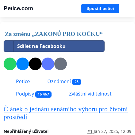
Petice.com
Spustit petici
Za změnu „ZÁKONŮ PRO KOČKU“
Sdílet na Facebooku
Petice
Oznámení
25
Podpisy
Zvláštní viditelnost
16 467
Článek o jednání senátního výboru pro životní
prostředí
Nepřihlášený uživatel
#1
Jan 27, 2025, 12:09