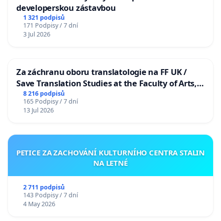
developerskou zástavbou
1 321 podpisů
171 Podpisy / 7 dní
3 Jul 2026
Za záchranu oboru translatologie na FF UK /
Save Translation Studies at the Faculty of Arts,
Charles University
8 216 podpisů
165 Podpisy / 7 dní
13 Jul 2026
PETICE ZA ZACHOVÁNÍ KULTURNÍHO CENTRA STALIN
NA LETNÉ
2 711 podpisů
143 Podpisy / 7 dní
4 May 2026