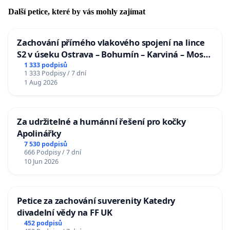
Další petice, které by vás mohly zajímat
Zachování přímého vlakového spojení na lince
S2 v úseku Ostrava – Bohumín – Karviná – Mosty
u Jablunkova
1 333 podpisů
1 333 Podpisy / 7 dní
1 Aug 2026
Za udržitelné a humánní řešení pro kočky
Apolinářky
7 530 podpisů
666 Podpisy / 7 dní
10 Jun 2026
Petice za zachování suverenity Katedry
divadelní vědy na FF UK
452 podpisů