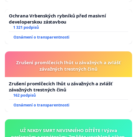
Ochrana Vrbenských rybníků před masivní
developerskou zástavbou
1 321 podpisů
Oznámení o transparentnosti
Zrušení promlčecích lhůt u závažných a zvlášť
závažných trestných činů
Zrušení promlčecích lhůt u závažných a zvlášť
závažných trestných činů
162 podpisů
Oznámení o transparentnosti
UŽ NIKDY SMRT NEVINNÉHO DÍTĚTE ! Výzva
poslancům a senátorům: Změňte urychleně zákon,