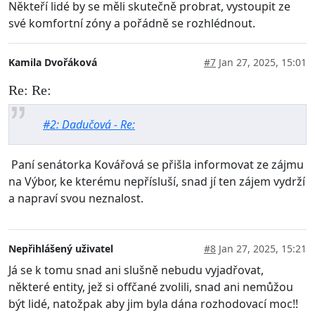
Někteří lidé by se měli skutečně probrat, vystoupit ze
své komfortní zóny a pořádně se rozhlédnout.
Kamila Dvořáková
#7
Jan 27, 2025, 15:01
Re: Re:
#2: Dadučová - Re:
Paní senátorka Kovářová se přišla informovat ze zájmu
na Výbor, ke kterému nepřísluší, snad jí ten zájem vydrží
a napraví svou neznalost.
Nepřihlášený uživatel
#8
Jan 27, 2025, 15:21
Já se k tomu snad ani slušně nebudu vyjadřovat,
některé entity, jež si offčané zvolili, snad ani nemůžou
být lidé, natožpak aby jim byla dána rozhodovací moc!!