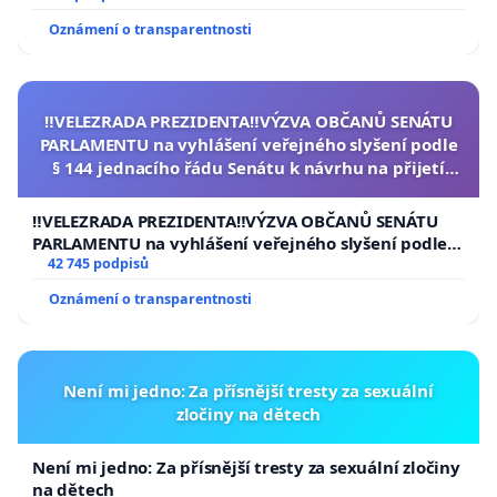
Oznámení o transparentnosti
‼️VELEZRADA PREZIDENTA‼️VÝZVA OBČANŮ SENÁTU
PARLAMENTU na vyhlášení veřejného slyšení podle
§ 144 jednacího řádu Senátu k návrhu na přijetí
usnesení k podání ústavní žaloby na prezidenta
republiky
‼️VELEZRADA PREZIDENTA‼️VÝZVA OBČANŮ SENÁTU
PARLAMENTU na vyhlášení veřejného slyšení podle §
144 jednacího řádu Senátu k návrhu na přijetí
42 745 podpisů
usnesení k podání ústavní žaloby na prezidenta
Oznámení o transparentnosti
republiky
Není mi jedno: Za přísnější tresty za sexuální
zločiny na dětech
Není mi jedno: Za přísnější tresty za sexuální zločiny
na dětech