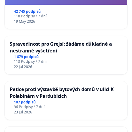
usnesení k podání ústavní žaloby na prezidenta
republiky
42 745 podpisů
118 Podpisy / 7 dní
19 May 2026
Spravedlnost pro Grejsí: žádáme důkladné a
nestranné vyšetření
1 679 podpisů
113 Podpisy / 7 dní
22 Jul 2026
Petice proti výstavbě bytových domů v ulici K
Polabinám v Pardubicích
107 podpisů
96 Podpisy / 7 dní
23 Jul 2026