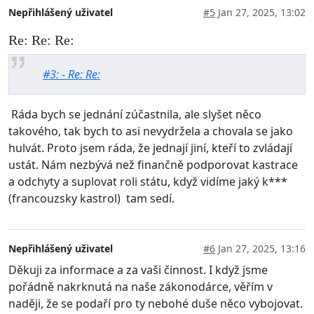
Nepřihlášený uživatel
#5
Jan 27, 2025, 13:02
Re: Re: Re:
#3: - Re: Re:
Ráda bych se jednání zúčastnila, ale slyšet něco
takového, tak bych to asi nevydržela a chovala se jako
hulvát. Proto jsem ráda, že jednají jiní, kteří to zvládají
ustát. Nám nezbývá než finančně podporovat kastrace
a odchyty a suplovat roli státu, když vidíme jaký k***
(francouzsky kastrol) tam sedí.
Nepřihlášený uživatel
#6
Jan 27, 2025, 13:16
Děkuji za informace a za vaši činnost. I když jsme
pořádně nakrknutá na naše zákonodárce, věřím v
naději, že se podaří pro ty nebohé duše něco vybojovat.