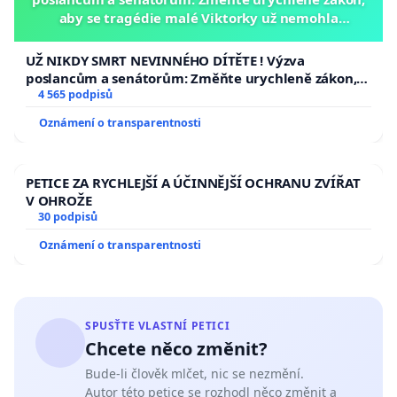
aby se tragédie malé Viktorky už nemohla
opakovat!
UŽ NIKDY SMRT NEVINNÉHO DÍTĚTE ! Výzva
poslancům a senátorům: Změňte urychleně zákon,
aby se tragédie malé Viktorky už nemohla opakovat!
4 565 podpisů
Oznámení o transparentnosti
PETICE ZA RYCHLEJŠÍ A ÚČINNĚJŠÍ OCHRANU ZVÍŘAT
V OHROŽE
30 podpisů
Oznámení o transparentnosti
SPUSŤTE VLASTNÍ PETICI
Chcete něco změnit?
Bude-li člověk mlčet, nic se nezmění.
Autor této petice se rozhodl něco změnit a