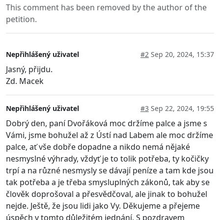
This comment has been removed by the author of the
petition.
Nepřihlášený uživatel
#2
Sep 20, 2024, 15:37
Jasný, přijdu.
Zd. Macek
Nepřihlášený uživatel
#3
Sep 22, 2024, 19:55
Dobrý den, paní Dvořáková moc držíme palce a jsme s
Vámi, jsme bohužel až z Ústí nad Labem ale moc držíme
palce, ať vše dobře dopadne a nikdo nemá nějaké
nesmyslné výhrady, vždyť je to tolik potřeba, ty kočičky
trpí a na různé nesmysly se dávají peníze a tam kde jsou
tak potřeba a je třeba smysluplných zákonů, tak aby se
člověk doprošoval a přesvědčoval, ale jinak to bohužel
nejde. Ještě, že jsou lidi jako Vy. Děkujeme a přejeme
úspěch v tomto důležitém jednání. S pozdravem