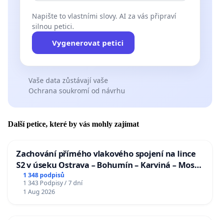
Napište to vlastními slovy. AI za vás připraví
silnou petici.
Vygenerovat petici
Vaše data zůstávají vaše
Ochrana soukromí od návrhu
Další petice, které by vás mohly zajímat
Zachování přímého vlakového spojení na lince
S2 v úseku Ostrava – Bohumín – Karviná – Mosty
u Jablunkova
1 348 podpisů
1 343 Podpisy / 7 dní
1 Aug 2026