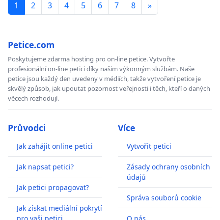
1
2
3
4
5
6
7
8
»
Petice.com
Poskytujeme zdarma hosting pro on-line petice. Vytvořte
profesionální on-line petici díky našim výkonným službám. Naše
petice jsou každý den uvedeny v médiích, takže vytvoření petice je
skvělý způsob, jak upoutat pozornost veřejnosti i těch, kteří o daných
věcech rozhodují.
Průvodci
Více
Jak zahájit online petici
Vytvořit petici
Jak napsat petici?
Zásady ochrany osobních
údajů
Jak petici propagovat?
Správa souborů cookie
Jak získat mediální pokrytí
pro vaši petici
O nás