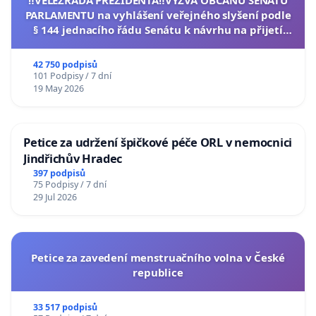
‼️VELEZRADA PREZIDENTA‼️VÝZVA OBČANŮ SENÁTU
PARLAMENTU na vyhlášení veřejného slyšení podle
§ 144 jednacího řádu Senátu k návrhu na přijetí
usnesení k podání ústavní žaloby na prezidenta
republiky
42 750 podpisů
101 Podpisy / 7 dní
19 May 2026
Petice za udržení špičkové péče ORL v nemocnici
Jindřichův Hradec
397 podpisů
75 Podpisy / 7 dní
29 Jul 2026
Petice za zavedení menstruačního volna v České
republice
33 517 podpisů