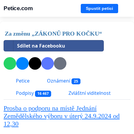
Petice.com
Spustit petici
Za změnu „ZÁKONŮ PRO KOČKU“
Sdílet na Facebooku
Petice
Oznámení
25
Podpisy
Zvláštní viditelnost
16 467
Prosba o podporu na místě Jednání
Zemědělského výboru v úterý 24.9.2024 od
12,30