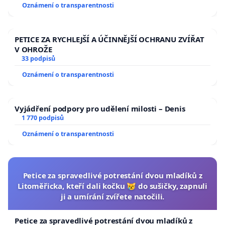
usnesení k podání ústavní žaloby na prezidenta
Oznámení o transparentnosti
republiky
PETICE ZA RYCHLEJŠÍ A ÚČINNĚJŠÍ OCHRANU ZVÍŘAT
V OHROŽE
33 podpisů
Oznámení o transparentnosti
Vyjádření podpory pro udělení milosti – Denis
1 770 podpisů
Oznámení o transparentnosti
Petice za spravedlivé potrestání dvou mladíků z
Litoměřicka, kteří dali kočku 😿 do sušičky, zapnuli
ji a umírání zvířete natočili.
Petice za spravedlivé potrestání dvou mladíků z