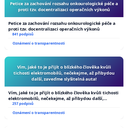
Petice za zachování rozsahu onkourologické péče a
proti tzv. docentralizaci operačních výkonů
Petice za zachování rozsahu onkourologické péče a
proti tzv. docentralizaci operačních výkonů
841 podpisů
Oznámení o transparentnosti
Vím, jaké to je přijít o blízkého člověka kvůli
tichosti elektromobilů, nečekejme, až přibydou
další, zaveďme slyšitelná auta!
Vím, jaké to je přijít o blízkého člověka kvůli tichosti
elektromobilů, nečekejme, až přibydou další,
zaveďme slyšitelná auta!
257 podpisů
Oznámení o transparentnosti