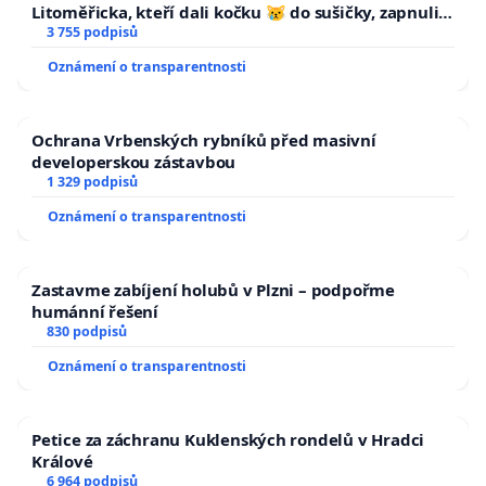
Litoměřicka, kteří dali kočku 😿 do sušičky, zapnuli ji
a umírání zvířete natočili.
3 755 podpisů
Oznámení o transparentnosti
Ochrana Vrbenských rybníků před masivní
developerskou zástavbou
1 329 podpisů
Oznámení o transparentnosti
Zastavme zabíjení holubů v Plzni – podpořme
humánní řešení
830 podpisů
Oznámení o transparentnosti
Petice za záchranu Kuklenských rondelů v Hradci
Králové
6 964 podpisů