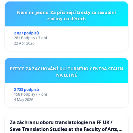
Není mi jedno: Za přísnější tresty za sexuální
zločiny na dětech
2 027 podpisů
281 Podpisy / 7 dní
22 Apr 2026
PETICE ZA ZACHOVÁNÍ KULTURNÍHO CENTRA STALIN
NA LETNÉ
2 728 podpisů
158 Podpisy / 7 dní
4 May 2026
Za záchranu oboru translatologie na FF UK /
Save Translation Studies at the Faculty of Arts,