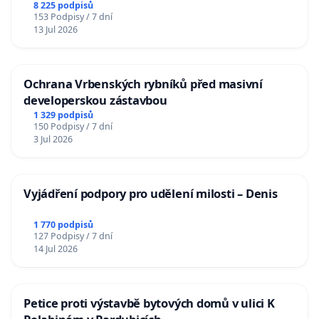
Charles University
8 225 podpisů
153 Podpisy / 7 dní
13 Jul 2026
Ochrana Vrbenských rybníků před masivní
developerskou zástavbou
1 329 podpisů
150 Podpisy / 7 dní
3 Jul 2026
Vyjádření podpory pro udělení milosti – Denis
1 770 podpisů
127 Podpisy / 7 dní
14 Jul 2026
Petice proti výstavbě bytových domů v ulici K