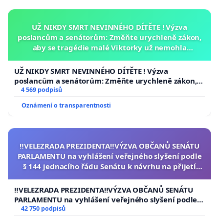
UŽ NIKDY SMRT NEVINNÉHO DÍTĚTE ! Výzva
poslancům a senátorům: Změňte urychleně zákon,
aby se tragédie malé Viktorky už nemohla
opakovat!
UŽ NIKDY SMRT NEVINNÉHO DÍTĚTE ! Výzva
poslancům a senátorům: Změňte urychleně zákon,
aby se tragédie malé Viktorky už nemohla opakovat!
4 569 podpisů
Oznámení o transparentnosti
‼️VELEZRADA PREZIDENTA‼️VÝZVA OBČANŮ SENÁTU
PARLAMENTU na vyhlášení veřejného slyšení podle
§ 144 jednacího řádu Senátu k návrhu na přijetí
usnesení k podání ústavní žaloby na prezidenta
republiky
‼️VELEZRADA PREZIDENTA‼️VÝZVA OBČANŮ SENÁTU
PARLAMENTU na vyhlášení veřejného slyšení podle §
144 jednacího řádu Senátu k návrhu na přijetí
42 750 podpisů