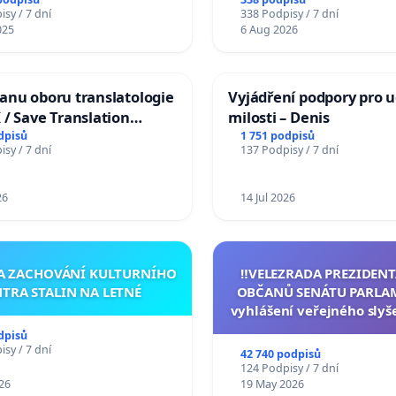
sy / 7 dní
338 Podpisy / 7 dní
025
6 Aug 2026
anu oboru translatologie
Vyjádření podpory pro u
 / Save Translation
milosti – Denis
at the Faculty of Arts,
dpisů
1 751 podpisů
sy / 7 dní
137 Podpisy / 7 dní
University
26
14 Jul 2026
ZA ZACHOVÁNÍ KULTURNÍHO
‼️VELEZRADA PREZIDENT
TRA STALIN NA LETNÉ
OBČANŮ SENÁTU PARLA
vyhlášení veřejného slyš
144 jednacího řádu S
dpisů
návrhu na přijetí usnese
sy / 7 dní
42 740 podpisů
ústavní žaloby na pre
124 Podpisy / 7 dní
republiky
26
19 May 2026