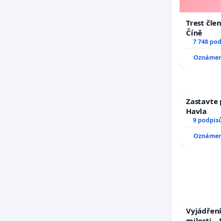
Trest čle
Číně
7 748 po
Oznámení
Zastavte 
Havla
9 podpis
Oznámení
Vyjádření
milosti –