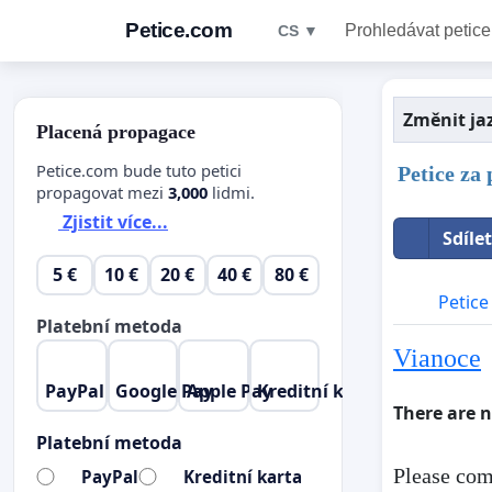
Petice.com
Prohledávat petice
CS ▼
Změnit ja
Placená propagace
Petice.com bude tuto petici
Petice za
propagovat mezi
3,000
lidmi.
Zjistit více...
Sdíle
5 €
10 €
20 €
40 €
80 €
Petice
Platební metoda
Vianoce
PayPal
Google Pay
Apple Pay
Kreditní karta
There are 
Platební metoda
Please com
PayPal
Kreditní karta