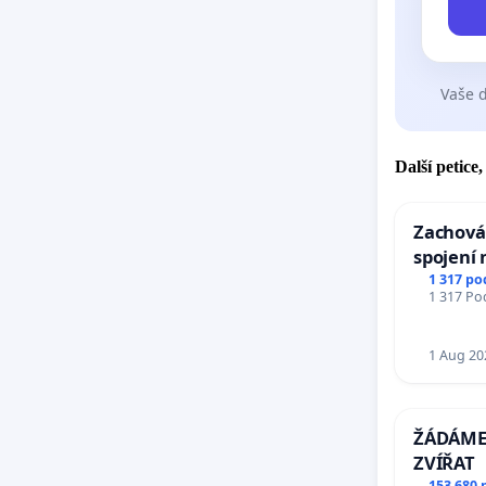
Vaše d
Další petice
Zachová
spojení 
Ostrava 
1 317 po
1 317 Pod
Mosty u
1 Aug 20
ŽÁDÁME 
ZVÍŘAT
153 680 