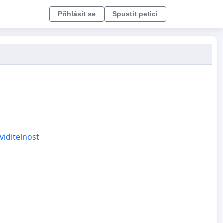
Přihlásit se
Spustit petici
viditelnost