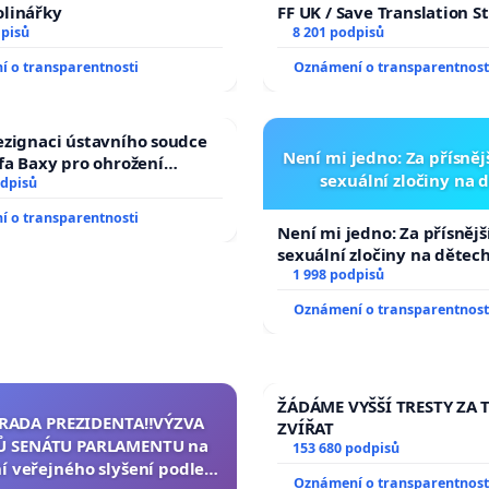
olinářky
FF UK / Save Translation S
dpisů
the Faculty of Arts, Charle
8 201 podpisů
University
 o transparentnosti
Oznámení o transparentnost
ezignaci ústavního soudce
Není mi jedno: Za přísnějš
efa Baxy pro ohrožení
sexuální zločiny na 
 spravedlivý proces
odpisů
 o transparentnosti
Není mi jedno: Za přísnější
sexuální zločiny na dětec
1 998 podpisů
Oznámení o transparentnost
ŽÁDÁME VYŠŠÍ TRESTY ZA 
ZRADA PREZIDENTA‼️VÝZVA
ZVÍŘAT
 SENÁTU PARLAMENTU na
153 680 podpisů
í veřejného slyšení podle §
Oznámení o transparentnost