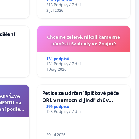
zástavbou
213 Podpisy / 7 dní
3 Jul 2026
dělení
Chceme zelené, nikoli kamenné
náměstí Svobody ve Znojmě
131 podpisů
131 Podpisy / 7 dní
1 Aug 2026
Petice za udržení špičkové péče
A‼️VÝZVA
ORL v nemocnici Jindřichův
MENTU na
Hradec
395 podpisů
ení podle §
123 Podpisy / 7 dní
enátu k
ní k podání
zidenta
29 Jul 2026