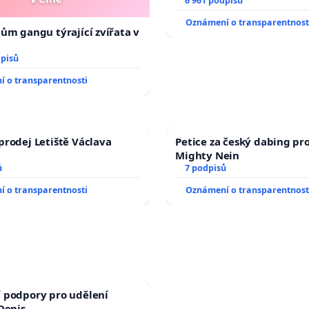
6 961 podpisů
Oznámení o transparentnost
nům gangu týrající zvířata v
dpisů
 o transparentnosti
prodej Letiště Václava
Petice za český dabing pro
Mighty Nein
ů
7 podpisů
 o transparentnosti
Oznámení o transparentnost
 podpory pro udělení
 Denis