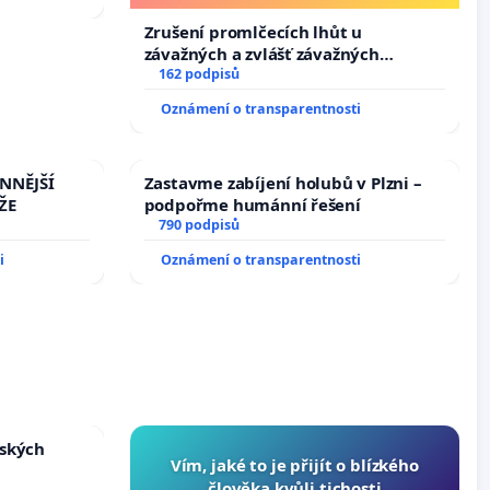
Zrušení promlčecích lhůt u
závažných a zvlášť závažných
trestných činů
162 podpisů
Oznámení o transparentnosti
INNĚJŠÍ
Zastavme zabíjení holubů v Plzni –
ŽE
podpořme humánní řešení
790 podpisů
i
Oznámení o transparentnosti
nských
Vím, jaké to je přijít o blízkého
člověka kvůli tichosti