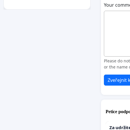
Your comm
Please do no
or the name o
Zveřejnit
Petice podpo
Za udržit