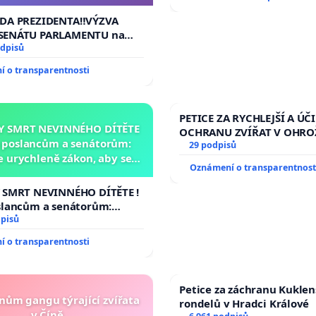
ednacího řádu Senátu k
a přijetí usnesení k podání
ADA PREZIDENTA‼️VÝZVA
ní žaloby na prezidenta
SENÁTU PARLAMENTU na
republiky
 veřejného slyšení podle §
odpisů
cího řádu Senátu k návrhu
 o transparentnosti
í usnesení k podání ústavní
 prezidenta republiky
PETICE ZA RYCHLEJŠÍ A ÚČ
Y SMRT NEVINNÉHO DÍTĚTE
OCHRANU ZVÍŘAT V OHRO
a poslancům a senátorům:
29 podpisů
 urychleně zákon, aby se
Oznámení o transparentnost
 malé Viktorky už nemohla
opakovat!
 SMRT NEVINNÉHO DÍTĚTE !
slancům a senátorům:
rychleně zákon, aby se
dpisů
 malé Viktorky už nemohla
 o transparentnosti
!
Petice za záchranu Kukle
enům gangu týrající zvířata
rondelů v Hradci Králové
v Číně