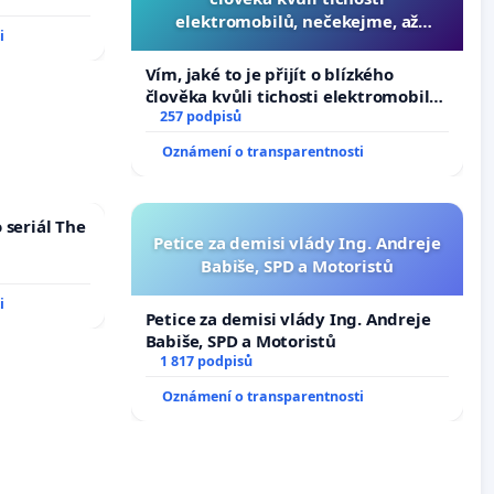
elektromobilů, nečekejme, až
i
přibydou další, zaveďme slyšitelná
auta!
Vím, jaké to je přijít o blízkého
člověka kvůli tichosti elektromobilů,
nečekejme, až přibydou další,
257 podpisů
zaveďme slyšitelná auta!
Oznámení o transparentnosti
 seriál The
Petice za demisi vlády Ing. Andreje
Babiše, SPD a Motoristů
i
Petice za demisi vlády Ing. Andreje
Babiše, SPD a Motoristů
1 817 podpisů
Oznámení o transparentnosti