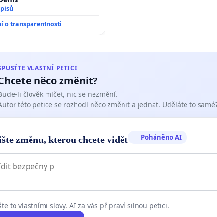
dpisů
 o transparentnosti
SPUSŤTE VLASTNÍ PETICI
Chcete něco změnit?
Bude-li člověk mlčet, nic se nezmění.
Autor této petice se rozhodl něco změnit a jednat. Uděláte to samé
Poháněno AI
ište změnu, kterou chcete vidět
te to vlastními slovy. AI za vás připraví silnou petici.