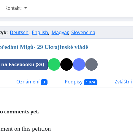
Kontakt:
zyk
:
Deutsch
,
English
,
Magyar
,
Slovenčina
 předání Migů- 29 Ukrajinské vládě
t na Facebooku (83)
Oznámení
Podpisy
Zvláštní 
3
1 074
no comments yet.
ment on this petition