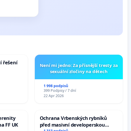
í řešení
Není mi jedno: Za přísnější tresty za
sexuální zločiny na dětech
1 998 podpisů
399 Podpisy / 7 dní
22 Apr 2026
erenity
Ochrana Vrbenských rybníků
na FF UK
před masivní developerskou
1 313 podpisů