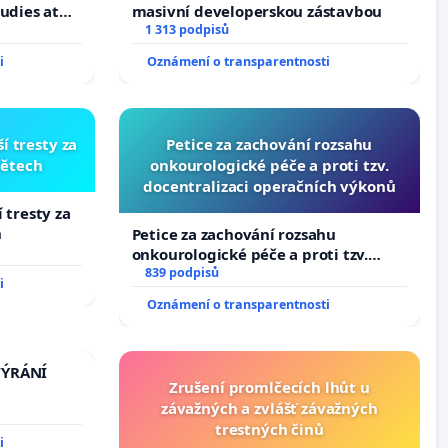
tudies at
masivní developerskou zástavbou
s
1 313 podpisů
i
Oznámení o transparentnosti
í tresty za
Petice za zachování rozsahu
dětech
onkourologické péče a proti tzv.
docentralizaci operačních výkonů
 tresty za
h
Petice za zachování rozsahu
onkourologické péče a proti tzv.
docentralizaci operačních výkonů
839 podpisů
i
Oznámení o transparentnosti
TÝRÁNÍ
Zrušení promlčecích lhůt u
závažných a zvlášť závažných
trestných činů
i