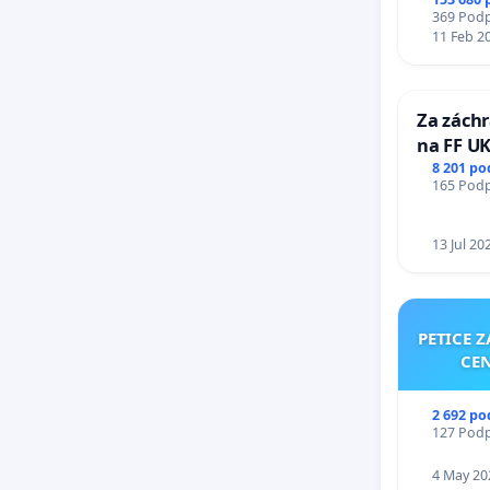
369 Podpi
11 Feb 2
Za záchr
na FF UK
Studies 
8 201 po
165 Podpi
Charles 
13 Jul 20
PETICE 
CEN
2 692 po
127 Podpi
4 May 20