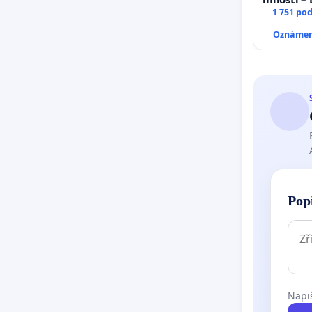
1 751 po
Oznámení
Pop
Napiš