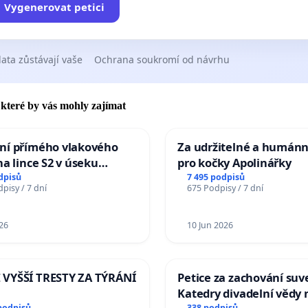
Vygenerovat petici
ata zůstávají vaše
Ochrana soukromí od návrhu
, které by vás mohly zajímat
ní přímého vlakového
Za udržitelné a humánn
na lince S2 v úseku
pro kočky Apolinářky
– Bohumín – Karviná –
dpisů
7 495 podpisů
pisy / 7 dní
675 Podpisy / 7 dní
 Jablunkova
26
10 Jun 2026
VYŠŠÍ TRESTY ZA TÝRÁNÍ
Petice za zachování suv
Katedry divadelní vědy 
podpisů
338 podpisů