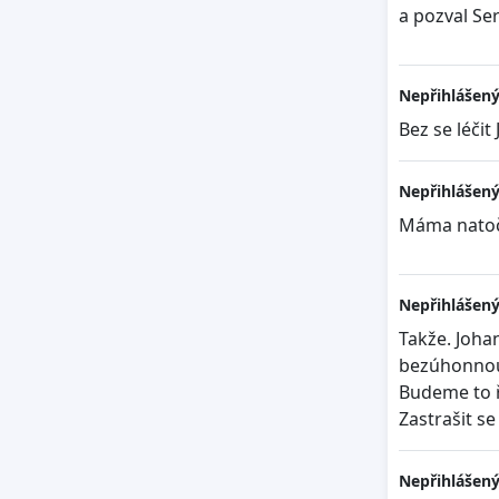
a pozval Se
Nepřihlášený
Bez se léčit
Nepřihlášený
Máma natoči
Nepřihlášený
Takže. Johan
bezúhonnou 
Budeme to ře
Zastrašit s
Nepřihlášený