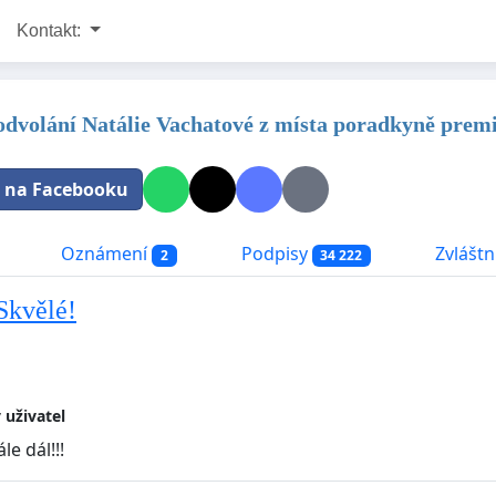
Kontakt:
 odvolání Natálie Vachatové z místa poradkyně prem
t na Facebooku
Oznámení
Podpisy
Zvláštní
2
34 222
 Skvělé!
 uživatel
le dál!!!