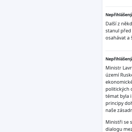
Nepřihlášený
Další z někd
stanul před
osahávat a š
Nepřihlášený
Ministr Lav
území Ruské
ekonomické 
politických
témat byla 
principy do
naše zásadn
Ministři se
dialogu me