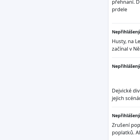
přehnaní. De
prdele
Nepřihlášený
Husty, na Le
začínal v N
Nepřihlášený
Dejvické di
jejich scéná
Nepřihlášený
Zrušení pop
poplatků. A