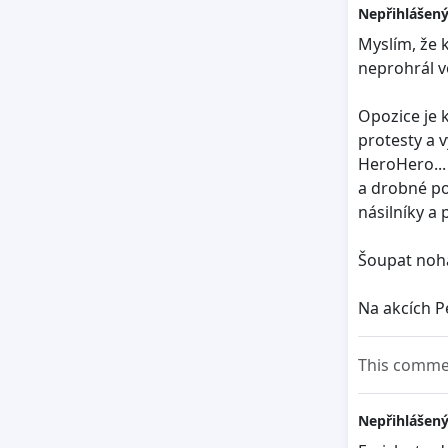
Nepřihlášený
Myslím, že 
neprohrál v
Opozice je k
protesty a v
HeroHero...
a drobné po
násilníky a 
Šoupat noha
Na akcích Pe
This commen
Nepřihlášený