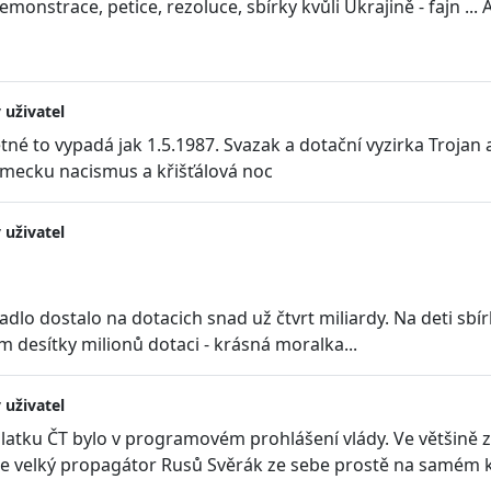
monstrace, petice, rezoluce, sbírky kvůli Ukrajině - fajn ..
 uživatel
tné to vypadá jak 1.5.1987. Svazak a dotační vyzirka Trojan
ěmecku nacismus a křišťálová noc
 uživatel
vadlo dostalo na dotacich snad už čtvrt miliardy. Na deti sb
m desítky milionů dotaci - krásná moralka...
 uživatel
latku ČT bylo v programovém prohlášení vlády. Ve většině 
le velký propagátor Rusů Svěrák ze sebe prostě na samém k