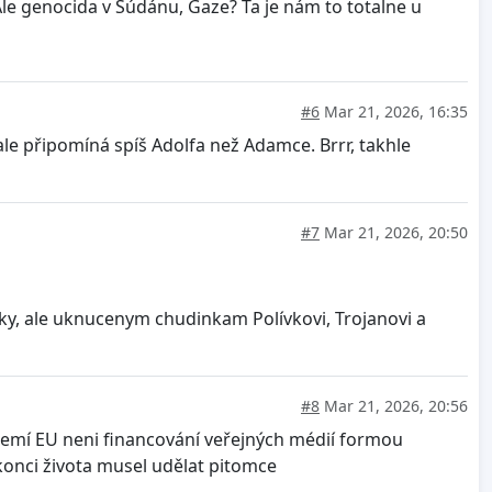
. Ale genocida v Súdánu, Gaze? Ta je nám to totalne u
#6
Mar 21, 2026, 16:35
 ale připomíná spíš Adolfa než Adamce. Brrr, takhle
#7
Mar 21, 2026, 20:50
írky, ale uknucenym chudinkam Polívkovi, Trojanovi a
#8
Mar 21, 2026, 20:56
zemí EU neni financování veřejných médií formou
onci života musel udělat pitomce