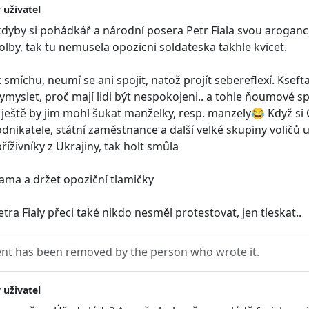
 uživatel
kdyby si pohádkář a národní posera Petr Fiala svou arogancí
olby, tak tu nemusela opozicni soldateska takhle kvicet.
 smíchu, neumí se ani spojit, natož projít sebereflexí. Kse
ymyslet, proč mají lidi být nespokojeni.. a tohle ňoumové sp
 ještě by jim mohl šukat manželky, resp. manzely😂 Když si
dnikatele, státní zaměstnance a další velké skupiny voličů u
příživníky z Ukrajiny, tak holt smůla
ma a držet opoziční tlamičky
tra Fialy přeci také nikdo nesměl protestovat, jen tleskat..
t has been removed by the person who wrote it.
 uživatel