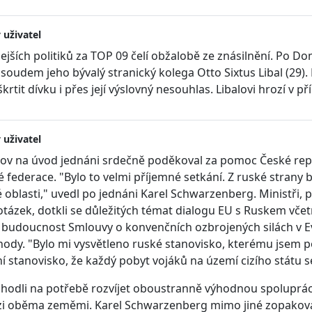
 uživatel
ejších politiků za TOP 09 čelí obžalobě ze znásilnění. Po Dom
 soudem jeho bývalý stranický kolega Otto Sixtus Libal (29
krtit dívku i přes její výslovný nesouhlas. Libalovi hrozí v p
 uživatel
rov na úvod jednáni srdečně poděkoval za pomoc České repub
 federace. "Bylo to velmi příjemné setkání. Z ruské strany 
oblasti," uvedl po jednáni Karel Schwarzenberg. Ministři, 
 otázek, dotkli se důležitých témat dialogu EU s Ruskem vč
i budoucnost Smlouvy o konvenčních ozbrojených silách v Ev
hody. "Bylo mi vysvětleno ruské stanovisko, kterému jsem po
í stanovisko, že každý pobyt vojáků na území cizího státu 
 shodli na potřebě rozvíjet oboustranně výhodnou spolupráci
zi oběma zeměmi. Karel Schwarzenberg mimo jiné zopakova