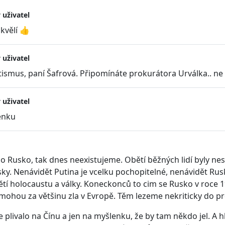
 uživatel
skvělí 👍
 uživatel
tismus, paní Šafrová. Připomínáte prokurátora Urválka.. ne
 uživatel
enku
o Rusko, tak dnes neexistujeme. Obětí běžných lidí byly nes
ky. Nenávidět Putina je vcelku pochopitelné, nenávidět Rusk
tí holocaustu a války. Koneckonců to cim se Rusko v roce 19
mohou za většinu zla v Evropě. Těm lezeme nekriticky do prde
e plivalo na Čínu a jen na myšlenku, že by tam někdo jel. A 