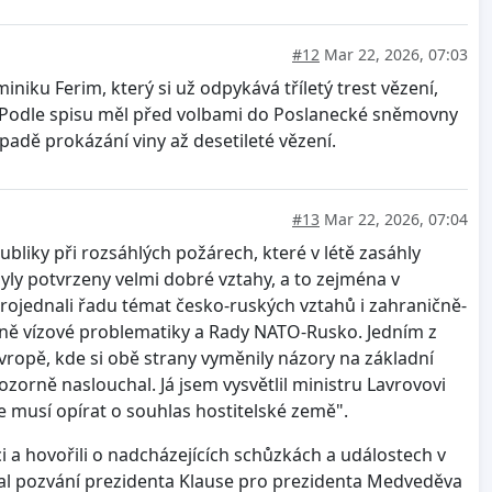
#12
Mar 22, 2026, 07:03
iniku Ferim, který si už odpykává tříletý trest vězení,
). Podle spisu měl před volbami do Poslanecké sněmovny
řípadě prokázání viny až desetileté vězení.
#13
Mar 22, 2026, 07:04
liky při rozsáhlých požárech, které v létě zasáhly
byly potvrzeny velmi dobré vztahy, a to zejména v
projednali řadu témat česko-ruských vztahů i zahraničně-
etně vízové problematiky a Rady NATO-Rusko. Jedním z
ropě, kde si obě strany vyměnily názory na základní
zorně naslouchal. Já jsem vysvětlil ministru Lavrovovi
se musí opírat o souhlas hostitelské země".
 a hovořili o nadcházejících schůzkách a událostech v
l pozvání prezidenta Klause pro prezidenta Medveděva