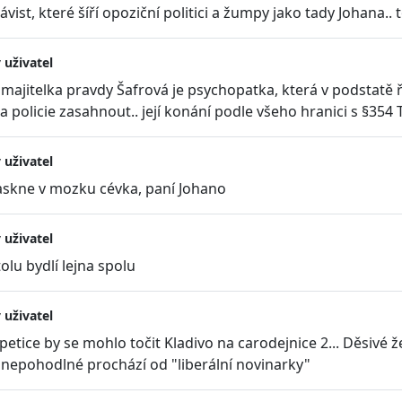
ávist, které šíří opoziční politici a žumpy jako tady Johana.. 
 uživatel
jitelka pravdy Šafrová je psychopatka, která v podstatě řík
 policie zasahnout.. její konání podle všeho hranici s §354 
 uživatel
skne v mozku cévka, paní Johano
 uživatel
olu bydlí lejna spolu
 uživatel
 petice by se mohlo točit Kladivo na carodejnice 2... Děsi
epohodlné prochází od "liberální novinarky"