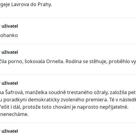
rgeje Lavrova do Prahy.
 uživatel
 Johanko
 uživatel
la porno, šokovala Ornella. Rodina se stěhuje, proběhlo v
 uživatel
a Šafrová, manželka soudně trestaného ožraly, založila peti
poradkyni demokraticky zvoleného premiera. Té v následků t
šit i dál, protože toto chování je naprosto nepřijatelné.
e nenecháme.
 uživatel