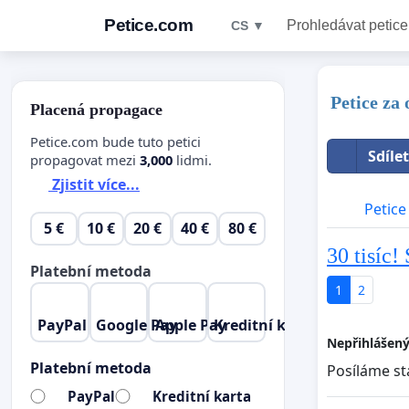
Petice.com
Prohledávat petice
CS ▼
Petice za
Placená propagace
Petice.com bude tuto petici
Sdíle
propagovat mezi
3,000
lidmi.
Zjistit více...
Petice
5 €
10 €
20 €
40 €
80 €
30 tisíc!
Platební metoda
1
2
PayPal
Google Pay
Apple Pay
Kreditní karta
Nepřihlášený
Platební metoda
Posíláme stá
PayPal
Kreditní karta