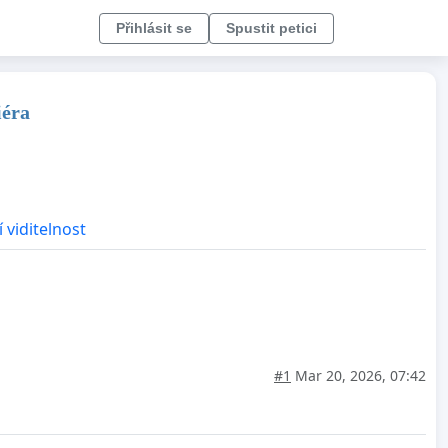
Přihlásit se
Spustit petici
iéra
 viditelnost
#1
Mar 20, 2026, 07:42