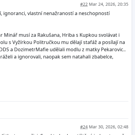
#22
Mar 24, 2026, 20:35
, ignoranci, vlastní nenažraností a neschopností
ftar Minář musí za Rakušana, Hriba s Kupkou svolávat i
olu s Vyžírkou Politručkou mu dělají stafáž a posílají na
 ODS a DozimetrMafie udělali modlu z matky Pekarovic..
ráželi a ignorovali, naopak sem natahali zbabelce,
#24
Mar 30, 2026, 02:48