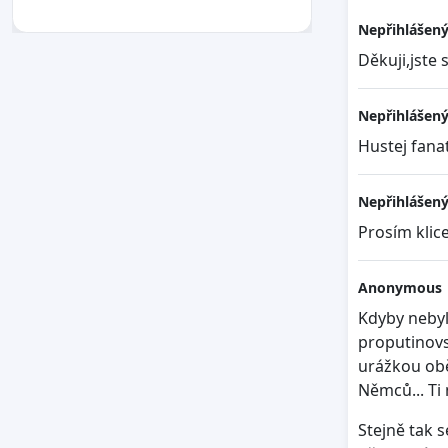
Nepřihlášený
Děkuji,jste 
Nepřihlášený
Hustej fana
Nepřihlášený
Prosím klic
Anonymous
Kdyby nebyl
proputinovs
urážkou obě
Němců... Ti 
Stejně tak s