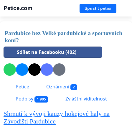
Petice.com
Spustit petici
Pardubice bez Velké pardubické a sportovních
koní?
Sdílet na Facebooku (402)
Petice
Oznámení
2
Podpisy
Zvláštní viditelnost
1 905
Shrnutí k vývoji kauzy hokejové haly na
Závodišti Pardubice