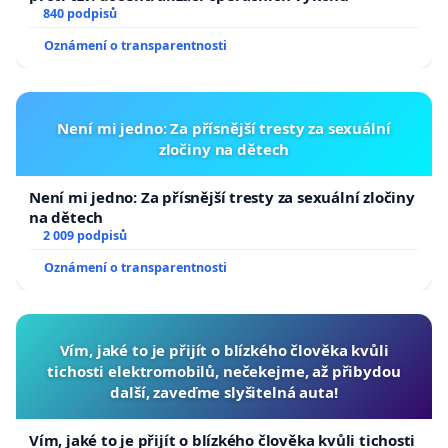
840 podpisů
Oznámení o transparentnosti
Není mi jedno: Za přísnější tresty za sexuální
zločiny na dětech
Není mi jedno: Za přísnější tresty za sexuální zločiny
na dětech
2 009 podpisů
Oznámení o transparentnosti
Vím, jaké to je přijít o blízkého člověka kvůli
tichosti elektromobilů, nečekejme, až přibydou
další, zaveďme slyšitelná auta!
Vím, jaké to je přijít o blízkého člověka kvůli tichosti