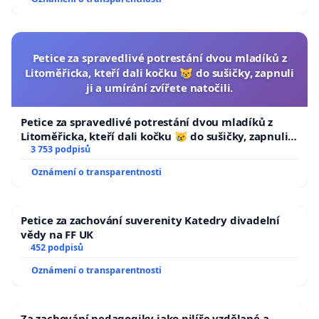
Petice za spravedlivé potrestání dvou mladíků z
Litoměřicka, kteří dali kočku 😿 do sušičky, zapnuli
ji a umírání zvířete natočili.
Petice za spravedlivé potrestání dvou mladíků z
Litoměřicka, kteří dali kočku 😿 do sušičky, zapnuli ji
a umírání zvířete natočili.
3 753 podpisů
Oznámení o transparentnosti
Petice za zachování suverenity Katedry divadelní
vědy na FF UK
452 podpisů
Oznámení o transparentnosti
Za zachování pedagogiky jako pilíře vzdělané a