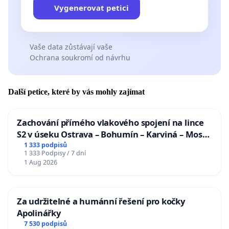
Vygenerovat petici
Vaše data zůstávají vaše
Ochrana soukromí od návrhu
Další petice, které by vás mohly zajímat
Zachování přímého vlakového spojení na lince
S2 v úseku Ostrava – Bohumín – Karviná – Mosty
u Jablunkova
1 333 podpisů
1 333 Podpisy / 7 dní
1 Aug 2026
Za udržitelné a humánní řešení pro kočky
Apolinářky
7 530 podpisů