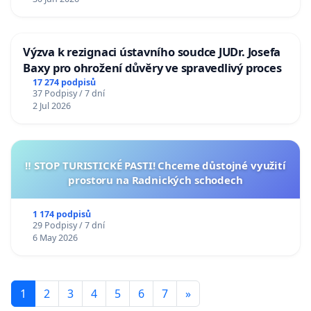
Výzva k rezignaci ústavního soudce JUDr. Josefa
Baxy pro ohrožení důvěry ve spravedlivý proces
17 274 podpisů
37 Podpisy / 7 dní
2 Jul 2026
‼️ STOP TURISTICKÉ PASTI! Chceme důstojné využití
prostoru na Radnických schodech
1 174 podpisů
29 Podpisy / 7 dní
6 May 2026
1
2
3
4
5
6
7
»