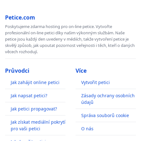
Petice.com
Poskytujeme zdarma hosting pro on-line petice. Vytvořte
profesionální on-line petici díky našim výkonným službám. Naše
petice jsou každý den uvedeny v médiích, takže vytvoření petice je
skvělý způsob, jak upoutat pozornost veřejnosti i těch, kteří o daných
věcech rozhodují.
Průvodci
Více
Jak zahájit online petici
Vytvořit petici
Jak napsat petici?
Zásady ochrany osobních
údajů
Jak petici propagovat?
Správa souborů cookie
Jak získat mediální pokrytí
pro vaši petici
O nás