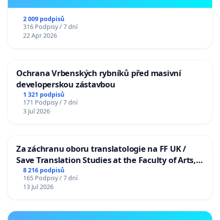
2 009 podpisů
316 Podpisy / 7 dní
22 Apr 2026
Ochrana Vrbenských rybníků před masivní
developerskou zástavbou
1 321 podpisů
171 Podpisy / 7 dní
3 Jul 2026
Za záchranu oboru translatologie na FF UK /
Save Translation Studies at the Faculty of Arts,
Charles University
8 216 podpisů
165 Podpisy / 7 dní
13 Jul 2026