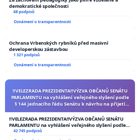
demokratické společnosti
68 podpisů
Oznámení o transparentnosti
Ochrana Vrbenských rybníků před masivní
developerskou zástavbou
1 321 podpisů
Oznámení o transparentnosti
‼️VELEZRADA PREZIDENTA‼️VÝZVA OBČANŮ SENÁTU
PARLAMENTU na vyhlášení veřejného slyšení podle
§ 144 jednacího řádu Senátu k návrhu na přijetí
usnesení k podání ústavní žaloby na prezidenta
republiky
‼️VELEZRADA PREZIDENTA‼️VÝZVA OBČANŮ SENÁTU
PARLAMENTU na vyhlášení veřejného slyšení podle §
144 jednacího řádu Senátu k návrhu na přijetí
42 745 podpisů
usnesení k podání ústavní žaloby na prezidenta