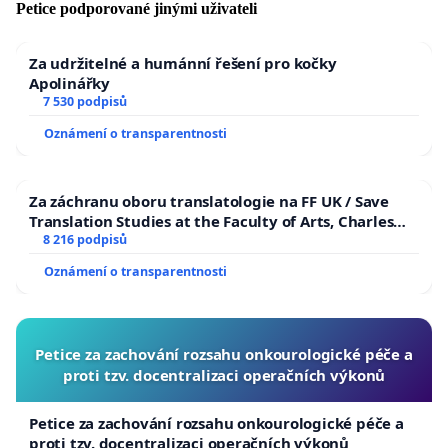
Petice podporované jinými uživateli
Za udržitelné a humánní řešení pro kočky
Apolinářky
7 530 podpisů
Oznámení o transparentnosti
Za záchranu oboru translatologie na FF UK / Save
Translation Studies at the Faculty of Arts, Charles
University
8 216 podpisů
Oznámení o transparentnosti
Petice za zachování rozsahu onkourologické péče a
proti tzv. docentralizaci operačních výkonů
Petice za zachování rozsahu onkourologické péče a
proti tzv. docentralizaci operačních výkonů