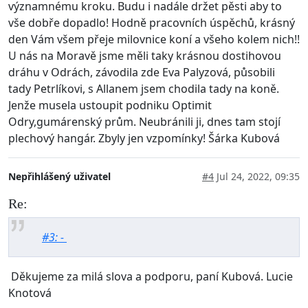
významnému kroku. Budu i nadále držet pěsti aby to
vše dobře dopadlo! Hodně pracovních úspěchů, krásný
den Vám všem přeje milovnice koní a všeho kolem nich!!
U nás na Moravě jsme měli taky krásnou dostihovou
dráhu v Odrách, závodila zde Eva Palyzová, působili
tady Petrlíkovi, s Allanem jsem chodila tady na koně.
Jenže musela ustoupit podniku Optimit
Odry,gumárenský prům. Neubránili ji, dnes tam stojí
plechový hangár. Zbyly jen vzpomínky! Šárka Kubová
Nepřihlášený uživatel
#4
Jul 24, 2022, 09:35
Re:
#3: -
Děkujeme za milá slova a podporu, paní Kubová. Lucie
Knotová