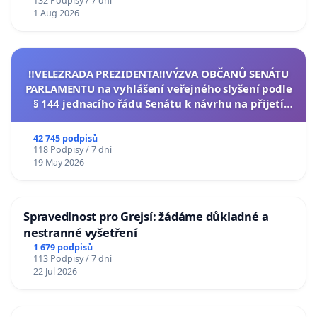
132 Podpisy / 7 dní
1 Aug 2026
‼️VELEZRADA PREZIDENTA‼️VÝZVA OBČANŮ SENÁTU
PARLAMENTU na vyhlášení veřejného slyšení podle
§ 144 jednacího řádu Senátu k návrhu na přijetí
usnesení k podání ústavní žaloby na prezidenta
republiky
42 745 podpisů
118 Podpisy / 7 dní
19 May 2026
Spravedlnost pro Grejsí: žádáme důkladné a
nestranné vyšetření
1 679 podpisů
113 Podpisy / 7 dní
22 Jul 2026