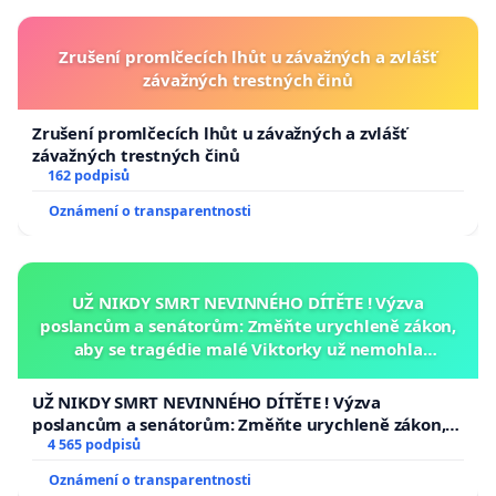
Zrušení promlčecích lhůt u závažných a zvlášť
závažných trestných činů
Zrušení promlčecích lhůt u závažných a zvlášť
závažných trestných činů
162 podpisů
Oznámení o transparentnosti
UŽ NIKDY SMRT NEVINNÉHO DÍTĚTE ! Výzva
poslancům a senátorům: Změňte urychleně zákon,
aby se tragédie malé Viktorky už nemohla
opakovat!
UŽ NIKDY SMRT NEVINNÉHO DÍTĚTE ! Výzva
poslancům a senátorům: Změňte urychleně zákon,
aby se tragédie malé Viktorky už nemohla opakovat!
4 565 podpisů
Oznámení o transparentnosti