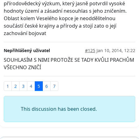
přírodovědecký výzkum, který jasně potvrdil vysoké
hodnoty území a zásadní nesouhlas s jeho zničením.
Oblast kolem Veselého kopce je neoddělitelnou
součástí české krajiny a přírody a stojí zato o její
zachování bojovat
Nepřihlášený uživatel
#125
Jan 10, 2014, 12:22
SOUHLASÍM S NIMI PROTOŽE SE TADY KVŮLI PRACHŮM
VŠECHNO ZNIČÍ
1
2
3
4
5
6
7
This discussion has been closed.