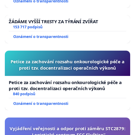
Oznámení o transparentnosti
ŽÁDÁME VYŠŠÍ TRESTY ZA TÝRÁNÍ ZVÍŘAT
153 717 podpisů
Oznámení o transparentnosti
Petice za zachování rozsahu onkourologické péče a
proti tzv. docentralizaci operačních výkonů
Petice za zachování rozsahu onkourologické péče a
proti tzv. docentralizaci operačních výkonů
840 podpisů
Oznámení o transparentnosti
Vyjádření veřejnosti a odpor proti záměru STC2879:
„Logistické centrum FCC Sluštice“