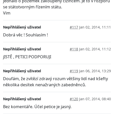
jednalo o pozemek zakoupený cizincem. Je to v rozporu
se státotvorným řízením státu.
Vim
Nepřihlášený uživatel
#117
Jan 02, 2014, 11:11
Dobrá věc ! Souhlasím !
Nepřihlášený uživatel
#118
Jan 02, 2014, 11:12
jISTĚ , PETICI PODPORUJI
Nepřihlášený uživatel
#119
Jan 06, 2014, 13:29
Doufám, že zvítězí zdravý rozum většiny lidí nad kšefty
několika desítek nenažraných zabedněnců.
Nepřihlášený uživatel
#120
Jan 07, 2014, 08:40
Bez komentáře. Účel petice je jasný.