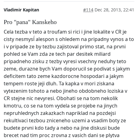
Vladimir Kapitan
#114
Dec 28, 2013, 22:41
Pro "pana" Kanskeho
Cela tezba v teto a troufam si rici i jine lokalite v CR je
cisty nesmysĺ alespon s ohledem na pripadny vynos a to
i v pripade ze by tezbu zajistoval primo stat, na prvni
pohled se Vam zda ze tech par desitek miliard
pripadneho zisku z tezby vyresi vsechny neduhy teto
zeme, durazne bych Vam doporucil se podivat s jakym
deficitem tato zeme kazdorocne hospodari a jakym
tempem roste jeji dluh. Ta kapka v mori ziskana
vytezenim tohoto a nebo jineho obdobneho loziska v
CR stejne nic nevyresi. Obohati se na tom nekolik
kmotru, co se na tom vydela se projebe na jinych
nepruhlednych zakazkach napriklad na pozdejsi
rekultivaci tezbou zniceneho uzemi a vsadim boty ze
budete prvni kdo tady a nebo na jine diskusi bude
brecet nad tim proc zrovna z vasich dani se plytva