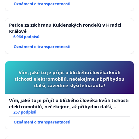
Oznámení o transparentnosti
Petice za záchranu Kuklenských rondelů v Hradci
Králové
6 964 podpisů
Oznámení o transparentnosti
Vím, jaké to je přijít o blízkého člověka kvůli
tichosti elektromobilů, nečekejme, až přibydou
další, zaveďme slyšitelná auta!
Vím, jaké to je přijít o blízkého člověka kvůli tichosti
elektromobilů, nečekejme, až přibydou další,
zaveďme slyšitelná auta!
257 podpisů
Oznámení o transparentnosti