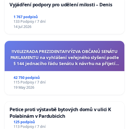
Vyjádření podpory pro udělení milosti – Denis
1 767 podpisů
133 Podpisy / 7 dní
14 Jul 2026
‼️VELEZRADA PREZIDENTA‼️VÝZVA OBČANŮ SENÁTU
PARLAMENTU na vyhlášení veřejného slyšení podle
§ 144 jednacího řádu Senátu k návrhu na přijetí
usnesení k podání ústavní žaloby na prezidenta
republiky
42 750 podpisů
115 Podpisy / 7 dní
19 May 2026
Petice proti výstavbě bytových domů v ulici K
Polabinám v Pardubicích
125 podpisů
113 Podpisy / 7 dní