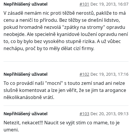
Nepřihlášený uživatel
#101
Dec 19, 2013, 16:07
V zásadě nemám nic proti těžbě nerostů, pakliže to má
cenu a neničí to přírodu. Bez těžby se dnešní lidstvo,
pokud hromadně nezvolá "zpátky na stromy" opravdu
neobejde. Ale specielně kyanidové loužení opravdu není
to, co by bylo bez vysokého stupně rizika. A už vůbec
nechápu, proč by to měly dělat cizí firmy.
Nepřihlášený uživatel
#102
Dec 19, 2013, 17:16
To co provádí naši "mocní" s touto zemí snad ani nelze
slušně komentovat a lze jen věřit, že se jim ta arogance
několikanásobně vrátí.
Nepřihlášený uživatel
#103
Dec 20, 2013, 09:13
Netezit, nekacet!!! Naucit se vyjit stim co mame, to je
umeni.