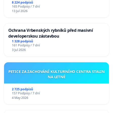
Charles University
8 224 podpisů
165 Podpisy / 7 dní
13 Jul 2026
Ochrana Vrbenských rybníků před masivní
developerskou zástavbou
1 328 podpisů
161 Podpisy / 7 dní
3 Jul 2026
PETICE ZA ZACHOVÁNÍ KULTURNÍHO CENTRA STALIN
NA LETNÉ
2 725 podpisů
157 Podpisy / 7 dní
4 May 2026