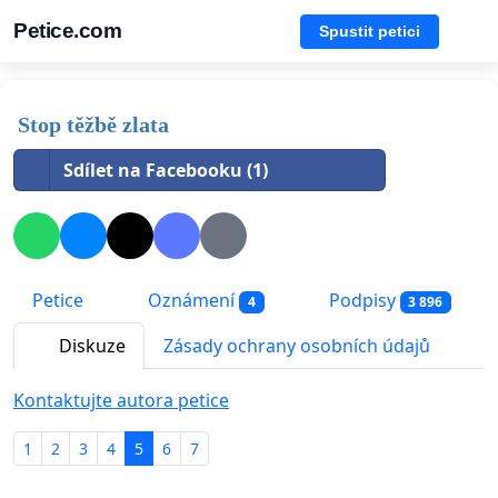
Petice.com
Spustit petici
Stop těžbě zlata
Sdílet na Facebooku (1)
Petice
Oznámení
Podpisy
4
3 896
Diskuze
Zásady ochrany osobních údajů
Kontaktujte autora petice
1
2
3
4
5
6
7