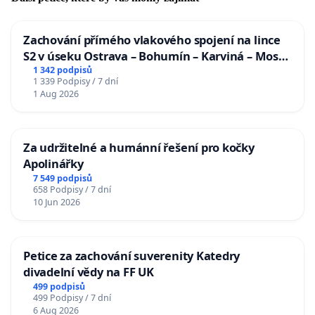
Zachování přímého vlakového spojení na lince
S2 v úseku Ostrava – Bohumín – Karviná – Mosty
u Jablunkova
1 342 podpisů
1 339 Podpisy / 7 dní
1 Aug 2026
Za udržitelné a humánní řešení pro kočky
Apolinářky
7 549 podpisů
658 Podpisy / 7 dní
10 Jun 2026
Petice za zachování suverenity Katedry
divadelní vědy na FF UK
499 podpisů
499 Podpisy / 7 dní
6 Aug 2026