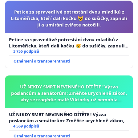
Petice za spravedlivé potrestání dvou mladíků z
Litoměřicka, kteří dali kočku 😿 do sušičky, zapnuli
ji a umírání zvířete natočili.
Petice za spravedlivé potrestání dvou mladíků z
Litoměřicka, kteří dali kočku 😿 do sušičky, zapnuli ji
a umírání zvířete natočili.
3 755 podpisů
Oznámení o transparentnosti
UŽ NIKDY SMRT NEVINNÉHO DÍTĚTE ! Výzva
poslancům a senátorům: Změňte urychleně zákon,
aby se tragédie malé Viktorky už nemohla
opakovat!
UŽ NIKDY SMRT NEVINNÉHO DÍTĚTE ! Výzva
poslancům a senátorům: Změňte urychleně zákon,
aby se tragédie malé Viktorky už nemohla opakovat!
4 569 podpisů
Oznámení o transparentnosti