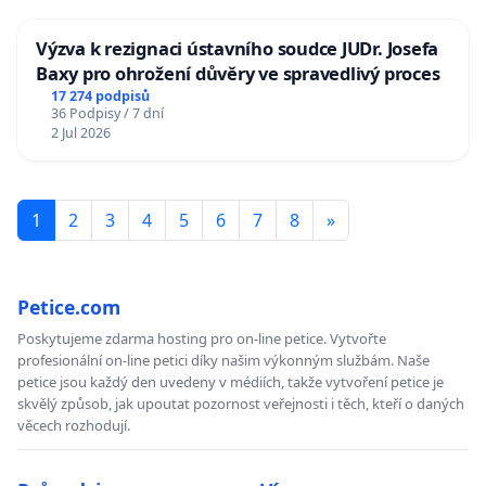
Výzva k rezignaci ústavního soudce JUDr. Josefa
Baxy pro ohrožení důvěry ve spravedlivý proces
17 274 podpisů
36 Podpisy / 7 dní
2 Jul 2026
1
2
3
4
5
6
7
8
»
Petice.com
Poskytujeme zdarma hosting pro on-line petice. Vytvořte
profesionální on-line petici díky našim výkonným službám. Naše
petice jsou každý den uvedeny v médiích, takže vytvoření petice je
skvělý způsob, jak upoutat pozornost veřejnosti i těch, kteří o daných
věcech rozhodují.