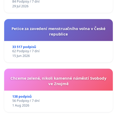
84 Podpisy / 7 dní
29 Jul 2026
Petice za zavedení menstruačního volna v České
republice
33 517 podpisů
62 Podpisy / 7 dní
15 Jun 2026
Chceme zelené, nikoli kamenné náměstí Svobody
ve Znojmě
138 podpisů
56 Podpisy / 7 dní
1 Aug 2026