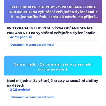
‼️VELEZRADA PREZIDENTA‼️VÝZVA OBČANŮ SENÁTU
PARLAMENTU na vyhlášení veřejného slyšení podle
§ 144 jednacího řádu Senátu k návrhu na přijetí
usnesení k podání ústavní žaloby na prezidenta
republiky
‼️VELEZRADA PREZIDENTA‼️VÝZVA OBČANŮ SENÁTU
PARLAMENTU na vyhlášení veřejného slyšení podle §
144 jednacího řádu Senátu k návrhu na přijetí
42 750 podpisů
usnesení k podání ústavní žaloby na prezidenta
Oznámení o transparentnosti
republiky
Není mi jedno: Za přísnější tresty za sexuální
zločiny na dětech
Není mi jedno: Za přísnější tresty za sexuální zločiny
na dětech
2 023 podpisů
Oznámení o transparentnosti