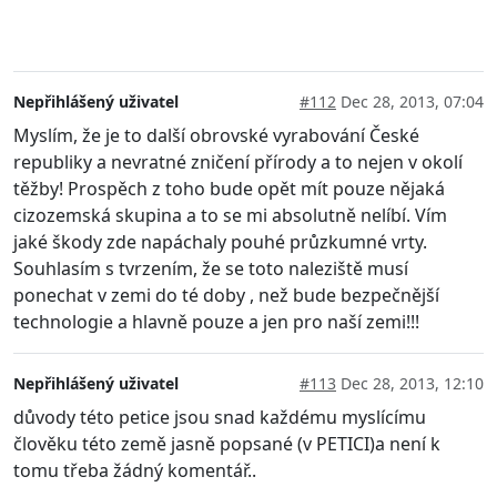
Nepřihlášený uživatel
#112
Dec 28, 2013, 07:04
Myslím, že je to další obrovské vyrabování České
republiky a nevratné zničení přírody a to nejen v okolí
těžby! Prospěch z toho bude opět mít pouze nějaká
cizozemská skupina a to se mi absolutně nelíbí. Vím
jaké škody zde napáchaly pouhé průzkumné vrty.
Souhlasím s tvrzením, že se toto naleziště musí
ponechat v zemi do té doby , než bude bezpečnější
technologie a hlavně pouze a jen pro naší zemi!!!
Nepřihlášený uživatel
#113
Dec 28, 2013, 12:10
důvody této petice jsou snad každému myslícímu
člověku této země jasně popsané (v PETICI)a není k
tomu třeba žádný komentář..