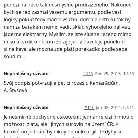
penezi na neco tak nesmyslne predrazeneho. Nakonec
bych se rad zasmal vasemu argumentu, podle vasi
logiky pokud tedy mame vsichni doma elektriku tak by
nam za barakem nemel vadit sklad vyhoreleho paliva z
jaderne elektrarny. Myslim, ze jste slusne receno mimo
misu a tvrdit o nekom ze zije jen z davek je ponekud
silna kava, ale mozna zde plati porekadlo: podle sebe
soudim....
Nepřihlášený uživatel
#115
Dec 29, 2013, 17:15
Svůj podpis potvrzuji a petici rozešlu kamarádům,
A. Štysová
Nepřihlášený uživatel
#116
Jan 02, 2014, 07:11
Je nesmírně pochybné uskutečnit jednání s cizí firmou o
možnosti zlata, ale i jiných surovin na území ČR. K
takovému jednání by nikdy nemělo přijít. I kdyby se