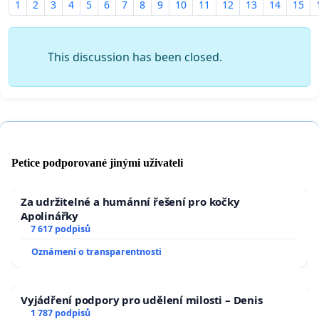
1
2
3
4
5
6
7
8
9
10
11
12
13
14
15
This discussion has been closed.
Petice podporované jinými uživateli
Za udržitelné a humánní řešení pro kočky
Apolinářky
7 617 podpisů
Oznámení o transparentnosti
Vyjádření podpory pro udělení milosti – Denis
1 787 podpisů