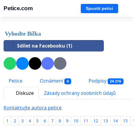
Petice.com
Spustit petici
Vyhodte Bílka
Sdílet na Facebooku (1)
Petice
Oznámení
Podpisy
4
24 216
Diskuze
Zásady ochrany osobních údajů
Kontaktujte autora petice
1
2
3
4
5
6
7
8
9
10
11
12
13
14
15