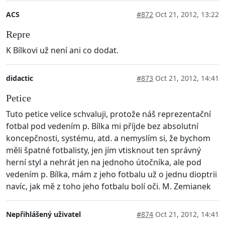
ACS
#872
Oct 21, 2012, 13:22
Repre
K Bílkovi už není ani co dodat.
didactic
#873
Oct 21, 2012, 14:41
Petice
Tuto petice velice schvaluji, protože náš reprezentační
fotbal pod vedením p. Bílka mi příjde bez absolutní
koncepčnosti, systému, atd. a nemyslím si, že bychom
měli špatné fotbalisty, jen jím vtisknout ten správný
herní styl a nehrát jen na jednoho útočníka, ale pod
vedením p. Bílka, mám z jeho fotbalu už o jednu dioptrii
navíc, jak mě z toho jeho fotbalu bolí oči. M. Zemianek
Nepřihlášený uživatel
#874
Oct 21, 2012, 14:41