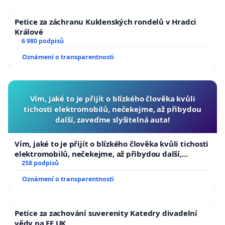
Petice za záchranu Kuklenských rondelů v Hradci
Králové
6 980 podpisů
Oznámení o transparentnosti
Vím, jaké to je přijít o blízkého člověka kvůli
tichosti elektromobilů, nečekejme, až přibydou
další, zaveďme slyšitelná auta!
Vím, jaké to je přijít o blízkého člověka kvůli tichosti
elektromobilů, nečekejme, až přibydou další,
zaveďme slyšitelná auta!
258 podpisů
Oznámení o transparentnosti
Petice za zachování suverenity Katedry divadelní
vědy na FF UK