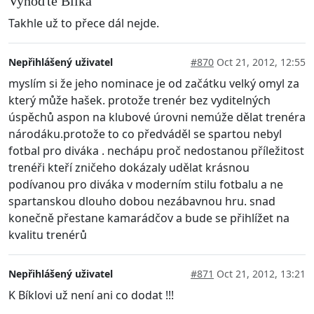
Vyhoďte Bílka
Takhle už to přece dál nejde.
Nepřihlášený uživatel
#870
Oct 21, 2012, 12:55
myslím si že jeho nominace je od začátku velký omyl za
který může hašek. protože trenér bez vyditelných
úspěchů aspon na klubové úrovni nemúže dělat trenéra
národáku.protože to co předváděl se spartou nebyl
fotbal pro diváka . nechápu proč nedostanou příležitost
trenéři kteří zničeho dokázaly udělat krásnou
podívanou pro diváka v moderním stilu fotbalu a ne
spartanskou dlouho dobou nezábavnou hru. snad
konečně přestane kamarádčov a bude se přihlížet na
kvalitu trenérů
Nepřihlášený uživatel
#871
Oct 21, 2012, 13:21
K Bíklovi už není ani co dodat !!!