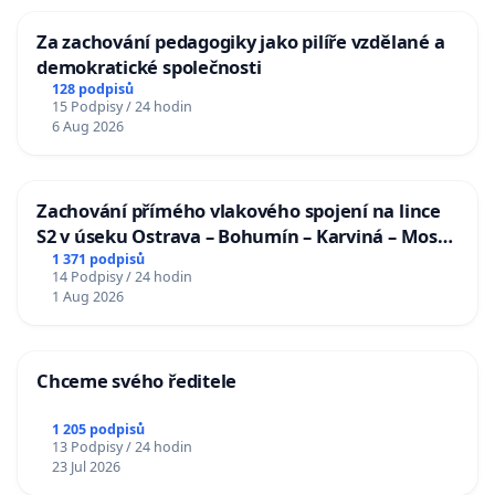
Za zachování pedagogiky jako pilíře vzdělané a
demokratické společnosti
128 podpisů
15 Podpisy / 24 hodin
6 Aug 2026
Zachování přímého vlakového spojení na lince
S2 v úseku Ostrava – Bohumín – Karviná – Mosty
u Jablunkova
1 371 podpisů
14 Podpisy / 24 hodin
1 Aug 2026
Chceme svého ředitele
1 205 podpisů
13 Podpisy / 24 hodin
23 Jul 2026