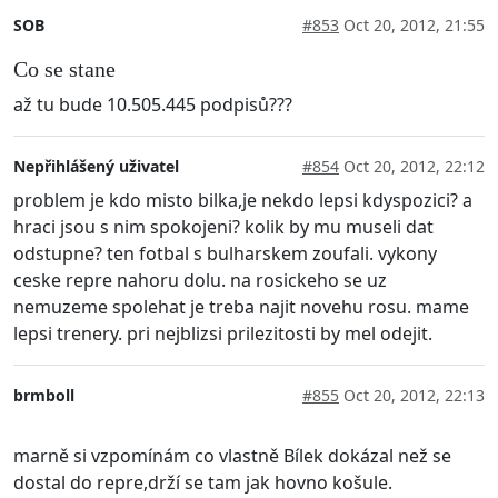
SOB
#853
Oct 20, 2012, 21:55
Co se stane
až tu bude 10.505.445 podpisů???
Nepřihlášený uživatel
#854
Oct 20, 2012, 22:12
problem je kdo misto bilka,je nekdo lepsi kdyspozici? a
hraci jsou s nim spokojeni? kolik by mu museli dat
odstupne? ten fotbal s bulharskem zoufali. vykony
ceske repre nahoru dolu. na rosickeho se uz
nemuzeme spolehat je treba najit novehu rosu. mame
lepsi trenery. pri nejblizsi prilezitosti by mel odejit.
brmboll
#855
Oct 20, 2012, 22:13
marně si vzpomínám co vlastně Bílek dokázal než se
dostal do repre,drží se tam jak hovno košule.