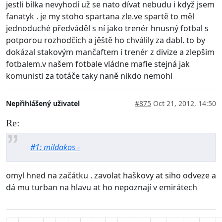
jestli bílka nevyhodí už se nato dívat nebudu i když jsem
fanatyk . je my stoho spartana zle.ve spartě to měl
jednoduché předváděl s ní jako trenér hnusný fotbal s
potporou rozhodčích a jěště ho chválily za dabl. to by
dokázal stakovým mančaftem i trenér z divize a zlepšim
fotbalem.v našem fotbale vládne mafie stejná jak
komunisti za totáče taky naně nikdo nemohl
Nepřihlášený uživatel
#875
Oct 21, 2012, 14:50
Re:
#1: mildakos -
omyl hned na začátku . zavolat haškovy at siho odveze a
dá mu turban na hlavu at ho nepoznají v emirátech