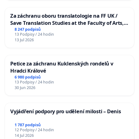
Za záchranu oboru translatologie na FF UK /
Save Translation Studies at the Faculty of Arts,
Charles University
8 247 podpisů
13 Podpisy / 24 hodin
13 Jul 2026
Petice za záchranu Kuklenských rondelů v
Hradci Králové
6 980 podpisů
13 Podpisy / 24 hodin
30 Jun 2026
Vyjádření podpory pro udělení milosti – Denis
1 787 podpisů
12 Podpisy / 24 hodin
14 Jul 2026