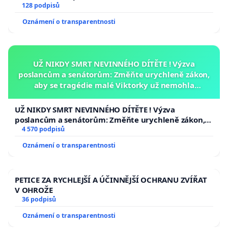
128 podpisů
Oznámení o transparentnosti
UŽ NIKDY SMRT NEVINNÉHO DÍTĚTE ! Výzva
poslancům a senátorům: Změňte urychleně zákon,
aby se tragédie malé Viktorky už nemohla
opakovat!
UŽ NIKDY SMRT NEVINNÉHO DÍTĚTE ! Výzva
poslancům a senátorům: Změňte urychleně zákon,
aby se tragédie malé Viktorky už nemohla opakovat!
4 570 podpisů
Oznámení o transparentnosti
PETICE ZA RYCHLEJŠÍ A ÚČINNĚJŠÍ OCHRANU ZVÍŘAT
V OHROŽE
36 podpisů
Oznámení o transparentnosti