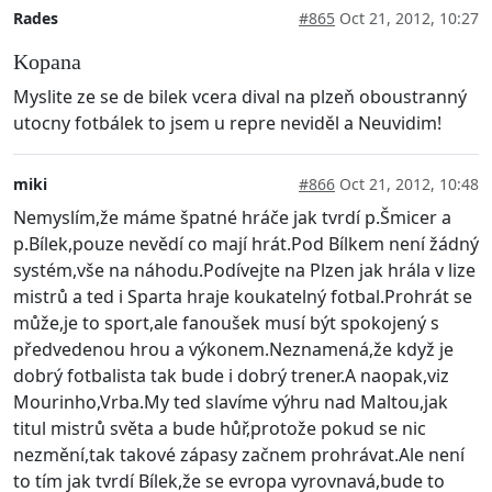
Rades
#865
Oct 21, 2012, 10:27
Kopana
Myslite ze se de bilek vcera dival na plzeň oboustranný
utocny fotbálek to jsem u repre neviděl a Neuvidim!
miki
#866
Oct 21, 2012, 10:48
Nemyslím,že máme špatné hráče jak tvrdí p.Šmicer a
p.Bílek,pouze nevědí co mají hrát.Pod Bílkem není žádný
systém,vše na náhodu.Podívejte na Plzen jak hrála v lize
mistrů a ted i Sparta hraje koukatelný fotbal.Prohrát se
může,je to sport,ale fanoušek musí být spokojený s
předvedenou hrou a výkonem.Neznamená,že když je
dobrý fotbalista tak bude i dobrý trener.A naopak,viz
Mourinho,Vrba.My ted slavíme výhru nad Maltou,jak
titul mistrů světa a bude hůř,protože pokud se nic
nezmění,tak takové zápasy začnem prohrávat.Ale není
to tím jak tvrdí Bílek,že se evropa vyrovnavá,bude to