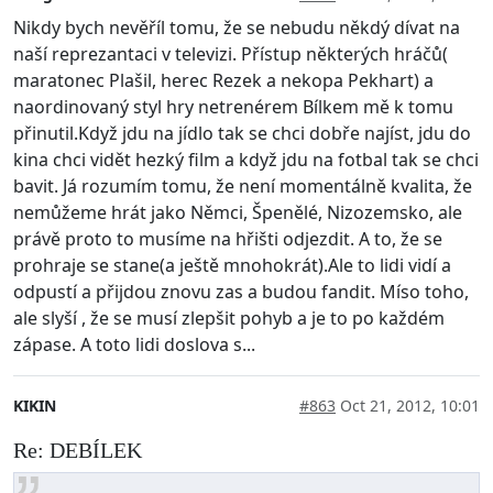
Nikdy bych nevěříl tomu, že se nebudu někdý dívat na
naší reprezantaci v televizi. Přístup některých hráčů(
maratonec Plašil, herec Rezek a nekopa Pekhart) a
naordinovaný styl hry netrenérem Bílkem mě k tomu
přinutil.Když jdu na jídlo tak se chci dobře najíst, jdu do
kina chci vidět hezký film a když jdu na fotbal tak se chci
bavit. Já rozumím tomu, že není momentálně kvalita, že
nemůžeme hrát jako Němci, Špenělé, Nizozemsko, ale
právě proto to musíme na hřišti odjezdit. A to, že se
prohraje se stane(a ještě mnohokrát).Ale to lidi vidí a
odpustí a přijdou znovu zas a budou fandit. Míso toho,
ale slyší , že se musí zlepšit pohyb a je to po každém
zápase. A toto lidi doslova s...
KIKIN
#863
Oct 21, 2012, 10:01
Re: DEBÍLEK