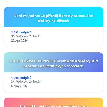
Není mi jedno: Za přísnější tresty za sexuální
zločiny na dětech
2 092 podpisů
36 Podpisy / 24 hodin
22 Apr 2026
‼️ STOP TURISTICKÉ PASTI! Chceme důstojné využití
prostoru na Radnických schodech
1 208 podpisů
34 Podpisy / 24 hodin
6 May 2026
Petice 25 - Volání po spravedlnosti pro