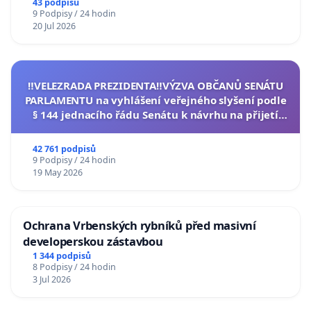
43 podpisů
9 Podpisy / 24 hodin
20 Jul 2026
‼️VELEZRADA PREZIDENTA‼️VÝZVA OBČANŮ SENÁTU
PARLAMENTU na vyhlášení veřejného slyšení podle
§ 144 jednacího řádu Senátu k návrhu na přijetí
usnesení k podání ústavní žaloby na prezidenta
republiky
42 761 podpisů
9 Podpisy / 24 hodin
19 May 2026
Ochrana Vrbenských rybníků před masivní
developerskou zástavbou
1 344 podpisů
8 Podpisy / 24 hodin
3 Jul 2026