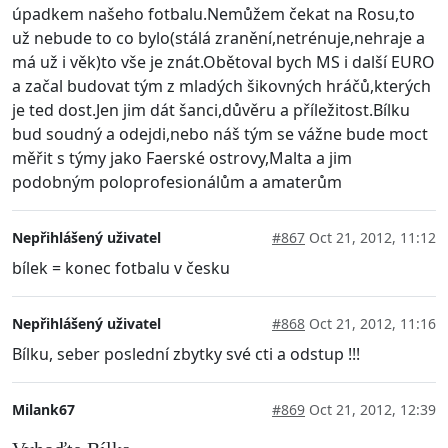
úpadkem našeho fotbalu.Nemůžem čekat na Rosu,to
už nebude to co bylo(stálá zranění,netrénuje,nehraje a
má už i věk)to vše je znát.Obětoval bych MS i další EURO
a začal budovat tým z mladých šikovných hráčů,kterých
je ted dost.Jen jim dát šanci,důvěru a příležitost.Bílku
bud soudný a odejdi,nebo náš tým se vážne bude moct
měřit s týmy jako Faerské ostrovy,Malta a jim
podobným poloprofesionálům a amaterům
Nepřihlášený uživatel
#867
Oct 21, 2012, 11:12
bílek = konec fotbalu v česku
Nepřihlášený uživatel
#868
Oct 21, 2012, 11:16
Bílku, seber poslední zbytky své cti a odstup !!!
Milank67
#869
Oct 21, 2012, 12:39