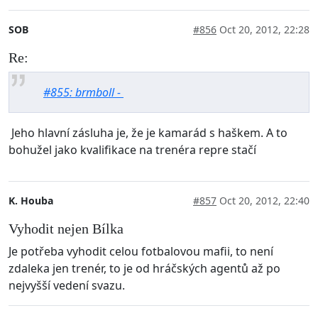
SOB
#856
Oct 20, 2012, 22:28
Re:
#855: brmboll -
Jeho hlavní zásluha je, že je kamarád s haškem. A to
bohužel jako kvalifikace na trenéra repre stačí
K. Houba
#857
Oct 20, 2012, 22:40
Vyhodit nejen Bílka
Je potřeba vyhodit celou fotbalovou mafii, to není
zdaleka jen trenér, to je od hráčských agentů až po
nejvyšší vedení svazu.