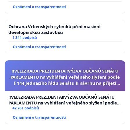
Oznámení o transparentnosti
Ochrana Vrbenských rybníků před masivní
developerskou zástavbou
1 344 podpisů
Oznámení o transparentnosti
‼️VELEZRADA PREZIDENTA‼️VÝZVA OBČANŮ SENÁTU
PARLAMENTU na vyhlášení veřejného slyšení podle
§ 144 jednacího řádu Senátu k návrhu na přijetí
usnesení k podání ústavní žaloby na prezidenta
republiky
‼️VELEZRADA PREZIDENTA‼️VÝZVA OBČANŮ SENÁTU
PARLAMENTU na vyhlášení veřejného slyšení podle §
144 jednacího řádu Senátu k návrhu na přijetí
42 761 podpisů
usnesení k podání ústavní žaloby na prezidenta
Oznámení o transparentnosti
republiky