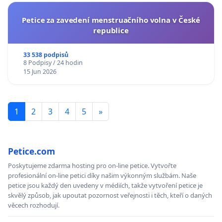
Petice za zavedení menstruačního volna v České
republice
33 538 podpisů
8 Podpisy / 24 hodin
15 Jun 2026
1
2
3
4
5
»
Petice.com
Poskytujeme zdarma hosting pro on-line petice. Vytvořte
profesionální on-line petici díky našim výkonným službám. Naše
petice jsou každý den uvedeny v médiích, takže vytvoření petice je
skvělý způsob, jak upoutat pozornost veřejnosti i těch, kteří o daných
věcech rozhodují.