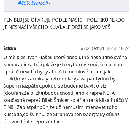
#855: brmboll -
TEN BLB JSE OPAKUJE PODLE NAŠICH POLITIKŮ NIKDO
JE NESNÁŠÍ VŠECHO KU.VÍ,ALE DRŽÍ SE JAKO VEŠ
Štísko
#864
Oct 21, 2012, 10:24
U mě klesl Ivan Hašek,který absolutně nesoudně svého
kamarádíčka hájí,jak že je to výborný kouč,že na jeho
"práci" nevidí chyby atd. A to nemluvě o tom,jak
utekl,když zacinkaly petrodolary,a za pár týdnů byl
šupem nazpátek,pokud se budeme bavit o vizi
(doufám,že blízké)budoucnosti,jeho k repre NE! A
současná repre? Bílek,Šmicer,Kolář a stará klika hráčů V
E N!!!! Zaplaťpánbůh,že už nemusím jmenovat toho
kustoda,co švihnul ze Strahova ten bagr(taky důkaz
úrovně téhle reprezentace)