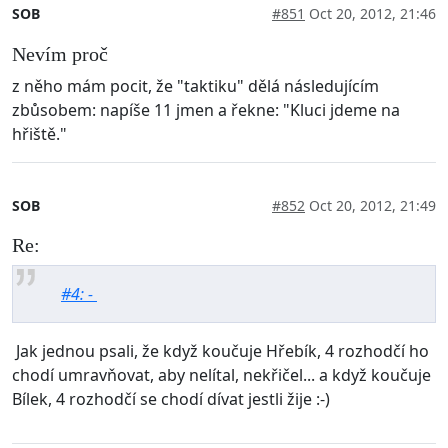
SOB
#851
Oct 20, 2012, 21:46
Nevím proč
z něho mám pocit, že "taktiku" dělá následujícím
zbůsobem: napíše 11 jmen a řekne: "Kluci jdeme na
hřiště."
SOB
#852
Oct 20, 2012, 21:49
Re:
#4: -
Jak jednou psali, že když koučuje Hřebík, 4 rozhodčí ho
chodí umravňovat, aby nelítal, nekřičel... a když koučuje
Bílek, 4 rozhodčí se chodí dívat jestli žije :-)