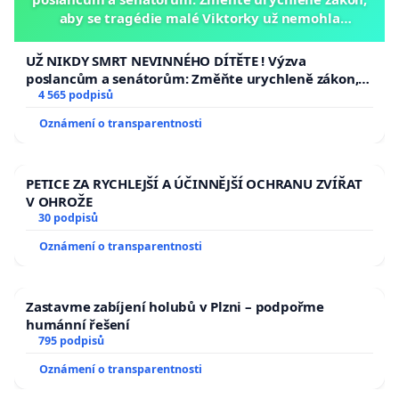
aby se tragédie malé Viktorky už nemohla
opakovat!
UŽ NIKDY SMRT NEVINNÉHO DÍTĚTE ! Výzva
poslancům a senátorům: Změňte urychleně zákon,
aby se tragédie malé Viktorky už nemohla opakovat!
4 565 podpisů
Oznámení o transparentnosti
PETICE ZA RYCHLEJŠÍ A ÚČINNĚJŠÍ OCHRANU ZVÍŘAT
V OHROŽE
30 podpisů
Oznámení o transparentnosti
Zastavme zabíjení holubů v Plzni – podpořme
humánní řešení
795 podpisů
Oznámení o transparentnosti