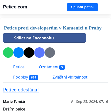
Petice.com
Spustit petici
Petice proti developerům v Kamenici u Prahy
Sdílet na Facebooku
Petice
Oznámení
5
Podpisy
Zvláštní viditelnost
619
Petice odeslána!
Marie Tomšů
#1
Sep 25, 2024, 07:16
Držím palce