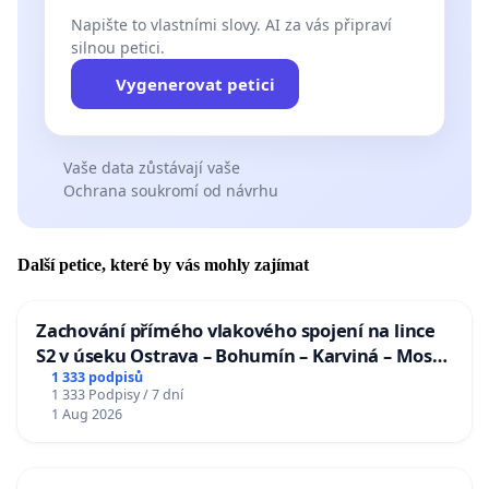
Napište to vlastními slovy. AI za vás připraví
silnou petici.
Vygenerovat petici
Vaše data zůstávají vaše
Ochrana soukromí od návrhu
Další petice, které by vás mohly zajímat
Zachování přímého vlakového spojení na lince
S2 v úseku Ostrava – Bohumín – Karviná – Mosty
u Jablunkova
1 333 podpisů
1 333 Podpisy / 7 dní
1 Aug 2026