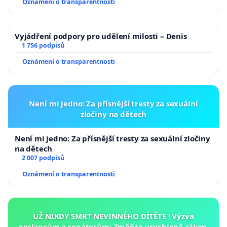
Oznámení o transparentnosti
Vyjádření podpory pro udělení milosti – Denis
1 756 podpisů
Oznámení o transparentnosti
Není mi jedno: Za přísnější tresty za sexuální
zločiny na dětech
Není mi jedno: Za přísnější tresty za sexuální zločiny
na dětech
2 007 podpisů
Oznámení o transparentnosti
UŽ NIKDY SMRT NEVINNÉHO DÍTĚTE ! Výzva
poslancům a senátorům: Změňte urychleně zákon,