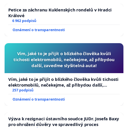
Petice za záchranu Kuklenských rondelů v Hradci
Králové
6 962 podpisů
Oznámení o transparentnosti
Vím, jaké to je přijít o blízkého člověka kvůli
tichosti elektromobilů, nečekejme, až přibydou
další, zaveďme slyšitelná auta!
Vím, jaké to je přijít o blízkého člověka kvůli tichosti
elektromobilů, nečekejme, až přibydou další,
zaveďme slyšitelná auta!
257 podpisů
Oznámení o transparentnosti
Výzva k rezignaci ústavního soudce JUDr. Josefa Baxy
pro ohrožení důvěry ve spravedlivý proces