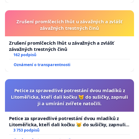
Zrušení promlčecích lhůt u závažných a zvlášť
závažných trestných činů
Zrušení promlčecích lhůt u závažných a zvlášť
závažných trestných činů
162 podpisů
Oznámení o transparentnosti
Petice za spravedlivé potrestání dvou mladíků z
Litoměřicka, kteří dali kočku 😿 do sušičky, zapnuli
ji a umírání zvířete natočili.
Petice za spravedlivé potrestání dvou mladíků z
Litoměřicka, kteří dali kočku 😿 do sušičky, zapnuli ji
a umírání zvířete natočili.
3 753 podpisů