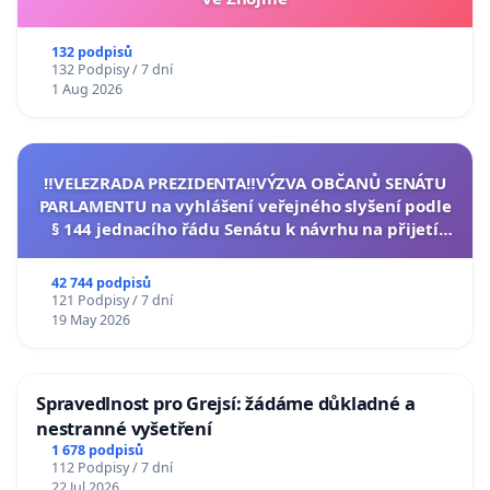
132 podpisů
132 Podpisy / 7 dní
1 Aug 2026
‼️VELEZRADA PREZIDENTA‼️VÝZVA OBČANŮ SENÁTU
PARLAMENTU na vyhlášení veřejného slyšení podle
§ 144 jednacího řádu Senátu k návrhu na přijetí
usnesení k podání ústavní žaloby na prezidenta
republiky
42 744 podpisů
121 Podpisy / 7 dní
19 May 2026
Spravedlnost pro Grejsí: žádáme důkladné a
nestranné vyšetření
1 678 podpisů
112 Podpisy / 7 dní
22 Jul 2026