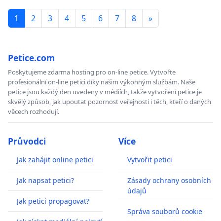
1
2
3
4
5
6
7
8
»
Petice.com
Poskytujeme zdarma hosting pro on-line petice. Vytvořte
profesionální on-line petici díky našim výkonným službám. Naše
petice jsou každý den uvedeny v médiích, takže vytvoření petice je
skvělý způsob, jak upoutat pozornost veřejnosti i těch, kteří o daných
věcech rozhodují.
Průvodci
Více
Jak zahájit online petici
Vytvořit petici
Jak napsat petici?
Zásady ochrany osobních
údajů
Jak petici propagovat?
Správa souborů cookie