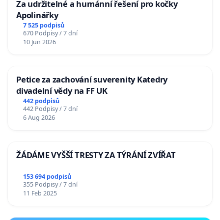
Za udržitelné a humánní řešení pro kočky
Apolinářky
7 525 podpisů
670 Podpisy / 7 dní
10 Jun 2026
Petice za zachování suverenity Katedry
divadelní vědy na FF UK
442 podpisů
442 Podpisy / 7 dní
6 Aug 2026
ŽÁDÁME VYŠŠÍ TRESTY ZA TÝRÁNÍ ZVÍŘAT
153 694 podpisů
355 Podpisy / 7 dní
11 Feb 2025