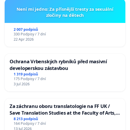
Není mi jedno: Za přísnější tresty za sexuální
zločiny na dětech
2 007 podpisů
330 Podpisy / 7 dní
22 Apr 2026
Ochrana Vrbenských rybníků před masivní
developerskou zástavbou
1 319 podpisů
175 Podpisy / 7 dní
3 Jul 2026
Za záchranu oboru translatologie na FF UK /
Save Translation Studies at the Faculty of Arts,
Charles University
8 213 podpisů
164 Podpisy / 7 dní
13 Jul 2026