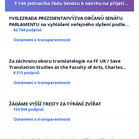
§ 144 jednacího řádu Senátu k návrhu na přijetí
usnesení k podání ústavní žaloby na prezidenta
republiky
‼️VELEZRADA PREZIDENTA‼️VÝZVA OBČANŮ SENÁTU
PARLAMENTU na vyhlášení veřejného slyšení podle §
144 jednacího řádu Senátu k návrhu na přijetí
42 744 podpisů
usnesení k podání ústavní žaloby na prezidenta
Oznámení o transparentnosti
republiky
Za záchranu oboru translatologie na FF UK / Save
Translation Studies at the Faculty of Arts, Charles
University
8 213 podpisů
Oznámení o transparentnosti
ŽÁDÁME VYŠŠÍ TRESTY ZA TÝRÁNÍ ZVÍŘAT
153 694 podpisů
Oznámení o transparentnosti