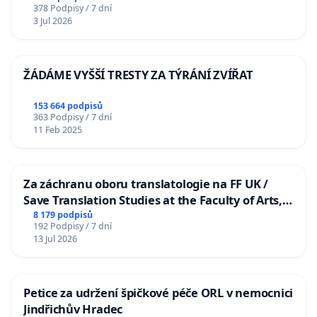
378 Podpisy / 7 dní
3 Jul 2026
ŽÁDÁME VYŠŠÍ TRESTY ZA TÝRÁNÍ ZVÍŘAT
153 664 podpisů
363 Podpisy / 7 dní
11 Feb 2025
Za záchranu oboru translatologie na FF UK /
Save Translation Studies at the Faculty of Arts,
Charles University
8 179 podpisů
192 Podpisy / 7 dní
13 Jul 2026
Petice za udržení špičkové péče ORL v nemocnici
Jindřichův Hradec