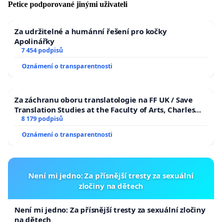
Petice podporované jinými uživateli
Za udržitelné a humánní řešení pro kočky
Apolinářky
7 454 podpisů
Oznámení o transparentnosti
Za záchranu oboru translatologie na FF UK / Save
Translation Studies at the Faculty of Arts, Charles
University
8 179 podpisů
Oznámení o transparentnosti
Není mi jedno: Za přísnější tresty za sexuální
zločiny na dětech
Není mi jedno: Za přísnější tresty za sexuální zločiny
na dětech