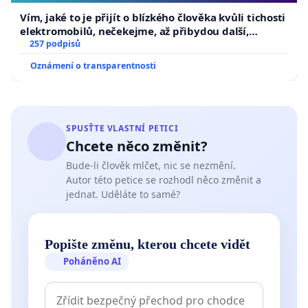
Vím, jaké to je přijít o blízkého člověka kvůli tichosti
elektromobilů, nečekejme, až přibydou další,
zaveďme slyšitelná auta!
257 podpisů
Oznámení o transparentnosti
SPUSŤTE VLASTNÍ PETICI
Chcete něco změnit?
Bude-li člověk mlčet, nic se nezmění.
Autor této petice se rozhodl něco změnit a
jednat. Uděláte to samé?
Popište změnu, kterou chcete vidět
Poháněno AI