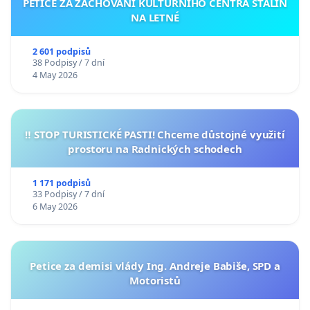
PETICE ZA ZACHOVÁNÍ KULTURNÍHO CENTRA STALIN
NA LETNÉ
2 601 podpisů
38 Podpisy / 7 dní
4 May 2026
‼️ STOP TURISTICKÉ PASTI! Chceme důstojné využití
prostoru na Radnických schodech
1 171 podpisů
33 Podpisy / 7 dní
6 May 2026
Petice za demisi vlády Ing. Andreje Babiše, SPD a
Motoristů