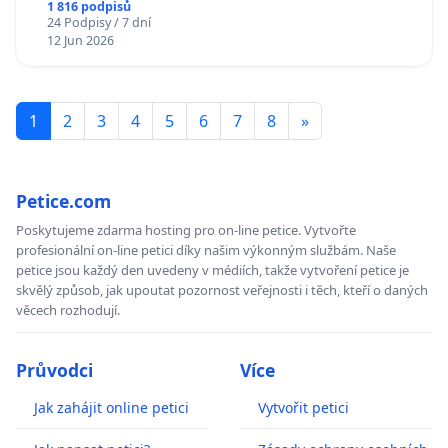
1 816 podpisů
24 Podpisy / 7 dní
12 Jun 2026
1
2
3
4
5
6
7
8
»
Petice.com
Poskytujeme zdarma hosting pro on-line petice. Vytvořte
profesionální on-line petici díky našim výkonným službám. Naše
petice jsou každý den uvedeny v médiích, takže vytvoření petice je
skvělý způsob, jak upoutat pozornost veřejnosti i těch, kteří o daných
věcech rozhodují.
Průvodci
Více
Jak zahájit online petici
Vytvořit petici