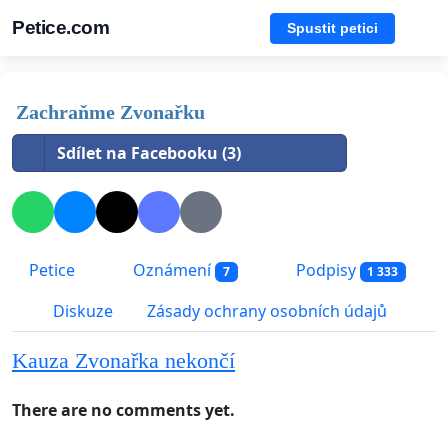
Petice.com
Spustit petici
Zachraňme Zvonařku
Sdílet na Facebooku (3)
Petice
Oznámení
Podpisy
7
1 333
Diskuze
Zásady ochrany osobních údajů
Kauza Zvonařka nekončí
There are no comments yet.