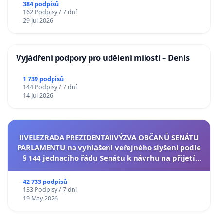
384 podpisů
162 Podpisy / 7 dní
29 Jul 2026
Vyjádření podpory pro udělení milosti – Denis
1 739 podpisů
144 Podpisy / 7 dní
14 Jul 2026
‼️VELEZRADA PREZIDENTA‼️VÝZVA OBČANŮ SENÁTU
PARLAMENTU na vyhlášení veřejného slyšení podle
§ 144 jednacího řádu Senátu k návrhu na přijetí
usnesení k podání ústavní žaloby na prezidenta
republiky
42 733 podpisů
133 Podpisy / 7 dní
19 May 2026