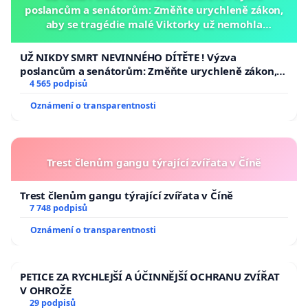
poslancům a senátorům: Změňte urychleně zákon,
aby se tragédie malé Viktorky už nemohla
opakovat!
UŽ NIKDY SMRT NEVINNÉHO DÍTĚTE ! Výzva
poslancům a senátorům: Změňte urychleně zákon,
aby se tragédie malé Viktorky už nemohla opakovat!
4 565 podpisů
Oznámení o transparentnosti
Trest členům gangu týrající zvířata v Číně
Trest členům gangu týrající zvířata v Číně
7 748 podpisů
Oznámení o transparentnosti
PETICE ZA RYCHLEJŠÍ A ÚČINNĚJŠÍ OCHRANU ZVÍŘAT
V OHROŽE
29 podpisů