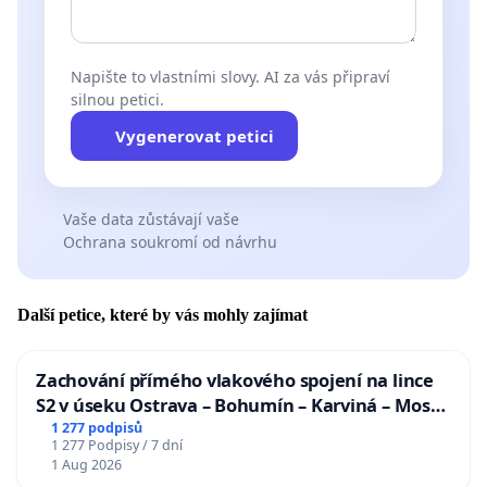
Napište to vlastními slovy. AI za vás připraví
silnou petici.
Vygenerovat petici
Vaše data zůstávají vaše
Ochrana soukromí od návrhu
Další petice, které by vás mohly zajímat
Zachování přímého vlakového spojení na lince
S2 v úseku Ostrava – Bohumín – Karviná – Mosty
u Jablunkova
1 277 podpisů
1 277 Podpisy / 7 dní
1 Aug 2026