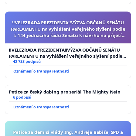
‼️VELEZRADA PREZIDENTA‼️VÝZVA OBČANŮ SENÁTU
PARLAMENTU na vyhlášení veřejného slyšení podle
§ 144 jednacího řádu Senátu k návrhu na přijetí
usnesení k podání ústavní žaloby na prezidenta
republiky
‼️VELEZRADA PREZIDENTA‼️VÝZVA OBČANŮ SENÁTU
PARLAMENTU na vyhlášení veřejného slyšení podle §
144 jednacího řádu Senátu k návrhu na přijetí
42 733 podpisů
usnesení k podání ústavní žaloby na prezidenta
Oznámení o transparentnosti
republiky
Petice za český dabing pro seriál The Mighty Nein
6 podpisů
Oznámení o transparentnosti
Petice za demisi vlády Ing. Andreje Babiše, SPD a