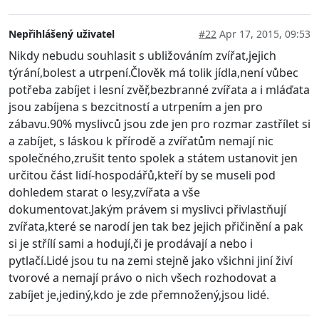
Nepřihlášený uživatel
#22
Apr 17, 2015, 09:53
Nikdy nebudu souhlasit s ubližováním zvířat,jejich
týrání,bolest a utrpení.Člověk má tolik jídla,není vůbec
potřeba zabíjet i lesní zvěř,bezbranné zvířata a i mláďata
jsou zabíjena s bezcitností a utrpením a jen pro
zábavu.90% myslivců jsou zde jen pro rozmar zastřílet si
a zabíjet, s láskou k přírodě a zvířatům nemají nic
společného,zrušit tento spolek a státem ustanovit jen
určitou část lidí-hospodářů,kteří by se museli pod
dohledem starat o lesy,zvířata a vše
dokumentovat.Jakým právem si myslivci přivlastňují
zvířata,které se narodí jen tak bez jejich přičinění a pak
si je střílí sami a hodují,či je prodávají a nebo i
pytlačí.Lidé jsou tu na zemi stejně jako všichni jiní živí
tvorové a nemají právo o nich všech rozhodovat a
zabíjet je,jediný,kdo je zde přemnožený,jsou lidé.