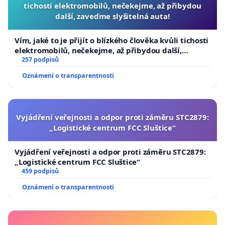
tichosti elektromobilů, nečekejme, až přibydou
další, zaveďme slyšitelná auta!
Vím, jaké to je přijít o blízkého člověka kvůli tichosti
elektromobilů, nečekejme, až přibydou další,
zaveďme slyšitelná auta!
257 podpisů
Oznámení o transparentnosti
Vyjádření veřejnosti a odpor proti záměru STC2879:
„Logistické centrum FCC Sluštice“
Vyjádření veřejnosti a odpor proti záměru STC2879:
„Logistické centrum FCC Sluštice“
459 podpisů
Oznámení o transparentnosti