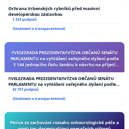
Ochrana Vrbenských rybníků před masivní
developerskou zástavbou
1 333 podpisů
Oznámení o transparentnosti
‼️VELEZRADA PREZIDENTA‼️VÝZVA OBČANŮ SENÁTU
PARLAMENTU na vyhlášení veřejného slyšení podle
§ 144 jednacího řádu Senátu k návrhu na přijetí
usnesení k podání ústavní žaloby na prezidenta
republiky
‼️VELEZRADA PREZIDENTA‼️VÝZVA OBČANŮ SENÁTU
PARLAMENTU na vyhlášení veřejného slyšení podle §
144 jednacího řádu Senátu k návrhu na přijetí
42 751 podpisů
usnesení k podání ústavní žaloby na prezidenta
Oznámení o transparentnosti
republiky
Petice za zachování rozsahu onkourologické péče a
proti tzv. docentralizaci operačních výkonů