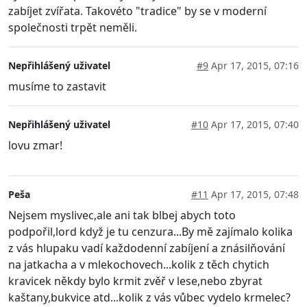
zabíjet zvířata. Takovéto "tradice" by se v moderní
společnosti trpět neměli.
Nepřihlášený uživatel
#9
Apr 17, 2015, 07:16
musíme to zastavit
Nepřihlášený uživatel
#10
Apr 17, 2015, 07:40
lovu zmar!
Peša
#11
Apr 17, 2015, 07:48
Nejsem myslivec,ale ani tak blbej abych toto
podpořil,lord když je tu cenzura...By mě zajímalo kolika
z vás hlupaku vadí každodenní zabíjení a znásilňování
na jatkacha a v mlekochovech...kolik z těch chytich
kravicek někdy bylo krmit zvěř v lese,nebo zbyrat
kaštany,bukvice atd...kolik z vás vůbec vydelo krmelec?