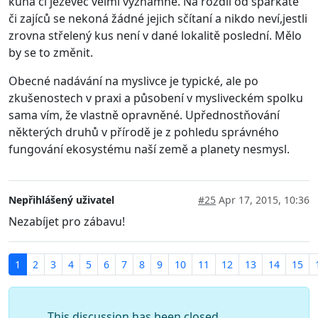
kuna či jezevec velmi významné. Na rozdíl od spárkaté
či zajíců se nekoná žádné jejich sčítaní a nikdo neví,jestli
zrovna střelený kus není v dané lokalitě poslední. Mělo
by se to změnit.
Obecné nadávání na myslivce je typické, ale po
zkušenostech v praxi a působení v mysliveckém spolku
sama vím, že vlastně opravněné. Upřednostňování
některých druhů v přírodě je z pohledu správného
fungování ekosystému naší země a planety nesmysl.
Nepřihlášený uživatel
#25
Apr 17, 2015, 10:36
Nezabíjet pro zábavu!
1
2
3
4
5
6
7
8
9
10
11
12
13
14
15
This discussion has been closed.