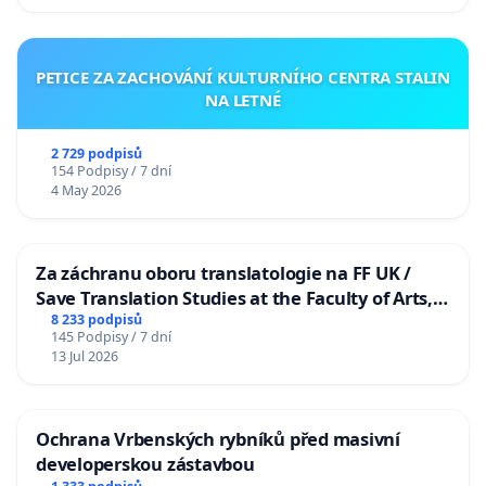
PETICE ZA ZACHOVÁNÍ KULTURNÍHO CENTRA STALIN
NA LETNÉ
2 729 podpisů
154 Podpisy / 7 dní
4 May 2026
Za záchranu oboru translatologie na FF UK /
Save Translation Studies at the Faculty of Arts,
Charles University
8 233 podpisů
145 Podpisy / 7 dní
13 Jul 2026
Ochrana Vrbenských rybníků před masivní
developerskou zástavbou