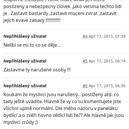
postizeny a nebezpecny clovek ,jako vetsina techto lidi
je . Zastavit bastardy ,zastavit muceni zvirat ,zastavit
jejich kvave zabavy !!!!!!!!!!!!!
Nepřihlášený uživatel
#4
Apr 17, 2015, 01:39
Nelíbí se mi to co se děje...
Nepřihlášený uživatel
#5
Apr 17, 2015, 06:14
Zastavme ty narušené osoby !!!
Nepřihlášený uživatel
#6
Apr 17, 2015, 06:36
Koukám že myslivci jsou narušený... postížený atd. co
tady ještě uvádíte. Hlavně že vy co tu komentujete jste
všichni uplně normální. Dle mého názoru v paneláku
bydlící a o zvěři hovno vědící lidi že?? Ale hlavně jak jsou
myslivci zrůdy ;)