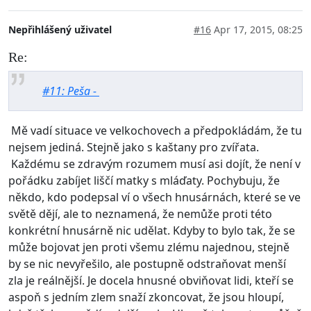
Nepřihlášený uživatel
#16
Apr 17, 2015, 08:25
Re:
#11: Peša -
Mě vadí situace ve velkochovech a předpokládám, že tu
nejsem jediná. Stejně jako s kaštany pro zvířata.
Každému se zdravým rozumem musí asi dojít, že není v
pořádku zabíjet liščí matky s mláďaty. Pochybuju, že
někdo, kdo podepsal ví o všech hnusárnách, které se ve
světě dějí, ale to neznamená, že nemůže proti této
konkrétní hnusárně nic udělat. Kdyby to bylo tak, že se
může bojovat jen proti všemu zlému najednou, stejně
by se nic nevyřešilo, ale postupně odstraňovat menší
zla je reálnější. Je docela hnusné obviňovat lidi, kteří se
aspoň s jedním zlem snaží zkoncovat, že jsou hloupí,