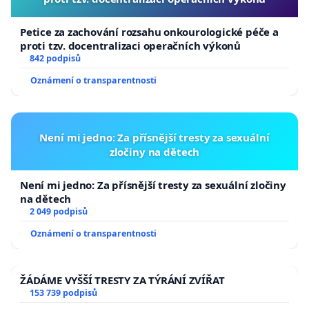
Petice za zachování rozsahu onkourologické péče a
proti tzv. docentralizaci operačních výkonů
842 podpisů
Oznámení o transparentnosti
Není mi jedno: Za přísnější tresty za sexuální
zločiny na dětech
Není mi jedno: Za přísnější tresty za sexuální zločiny
na dětech
2 049 podpisů
Oznámení o transparentnosti
ŽÁDÁME VYŠŠÍ TRESTY ZA TÝRÁNÍ ZVÍŘAT
153 739 podpisů