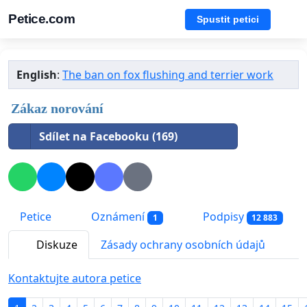
Petice.com
Spustit petici
English
:
The ban on fox flushing and terrier work
Zákaz norování
Sdílet na Facebooku (169)
Petice
Oznámení
Podpisy
1
12 883
Diskuze
Zásady ochrany osobních údajů
Kontaktujte autora petice