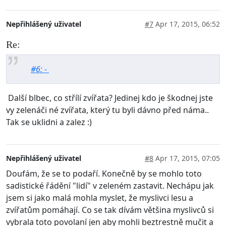
Nepřihlášený uživatel
#7
Apr 17, 2015, 06:52
Re:
#6: -
Další blbec, co střílí zvířata? Jedinej kdo je škodnej jste
vy zelenáči né zvířata, který tu byli dávno před náma..
Tak se uklidni a zalez :)
Nepřihlášený uživatel
#8
Apr 17, 2015, 07:05
Doufám, že se to podaří. Konečně by se mohlo toto
sadistické řádění "lidí" v zeleném zastavit. Nechápu jak
jsem si jako malá mohla myslet, že myslivci lesu a
zvířatům pomáhají. Co se tak dívám většina myslivců si
vybrala toto povolaní jen aby mohli beztrestně mučit a