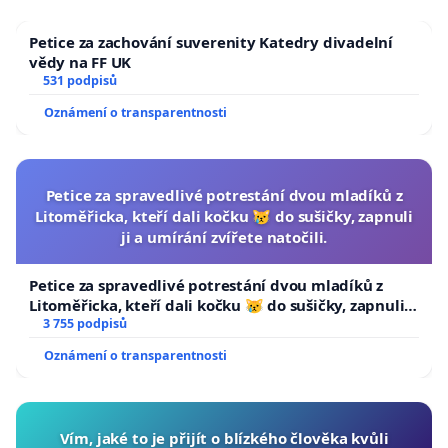
Petice za zachování suverenity Katedry divadelní
vědy na FF UK
531 podpisů
Oznámení o transparentnosti
Petice za spravedlivé potrestání dvou mladíků z
Litoměřicka, kteří dali kočku 😿 do sušičky, zapnuli
ji a umírání zvířete natočili.
Petice za spravedlivé potrestání dvou mladíků z
Litoměřicka, kteří dali kočku 😿 do sušičky, zapnuli ji
a umírání zvířete natočili.
3 755 podpisů
Oznámení o transparentnosti
Vím, jaké to je přijít o blízkého člověka kvůli