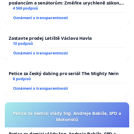
poslancům a senátorům: Změňte urychleně zákon,
aby se tragédie malé Viktorky už nemohla opakovat!
4 569 podpisů
Oznámení o transparentnosti
Zastavte prodej Letiště Václava Havla
10 podpisů
Oznámení o transparentnosti
Petice za český dabing pro seriál The Mighty Nein
8 podpisů
Oznámení o transparentnosti
Petice za demisi vlády Ing. Andreje Babiše, SPD a
Motoristů
Petice za demisi vlády Ing. Andreje Babiše, SPD a