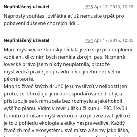
Nepřihlášený uživatel
#23
Apr 17, 2015, 10:18
Naprostý souhlas , zvířátka ať už nemusíte trpět pro
pobavení duševně chorejch lidí ..
Nepřihlášený uživatel
#24
Apr 17, 2015, 10:35
Mám myslivecké zkoušky. Dělala jsem si je pro doplnění
vzdělaní, díky nim bych neměla zbrojní pas. Nicméně
lovecké právo jsem nikdy neuplatnila, protože
myslivecká praxe je opravdu něco jiného než velmi
pěkná teorie.
Mnoho živočišných druhů je u myslivců v nelibosti jen
proto, že 'ohrožuje' jimi obhospodařované druhy, a
přistupuje se k nim zcela bez rozmyslu a jakéhokoli
vyššího plánu. Vidím v revíru lišku či kunu - PIC. I kvůli
tomuto odmítám mysliveckou praxi provozovat, jelikož
je to z pohledu ekologie a etiky nespravedlivé. Každý
živočich má v ekosystému své místo a šelmy jako liška,