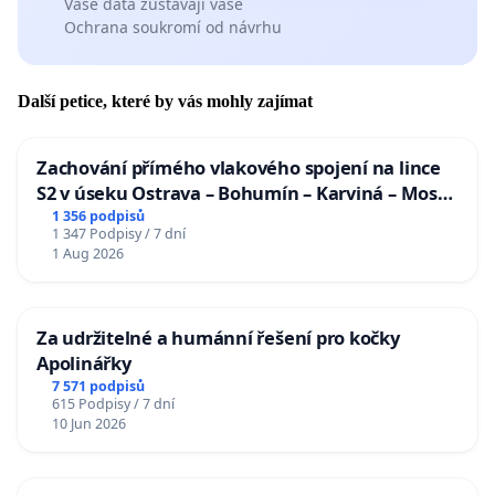
Vaše data zůstávají vaše
Ochrana soukromí od návrhu
Další petice, které by vás mohly zajímat
Zachování přímého vlakového spojení na lince
S2 v úseku Ostrava – Bohumín – Karviná – Mosty
u Jablunkova
1 356 podpisů
1 347 Podpisy / 7 dní
1 Aug 2026
Za udržitelné a humánní řešení pro kočky
Apolinářky
7 571 podpisů
615 Podpisy / 7 dní
10 Jun 2026