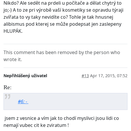
Nikdo? Ale sedět na prdeli u počítače a dělat chytrý to
jo;-) A to ze pri výrobě vaší kosmetiky se opravdu týraji
zvířata to vy taky nevidíte co? Tohle je tak hnusnej
alibismus pod kterej se může podepsat jen zaslepeny
HLUPÁK.
This comment has been removed by the person who
wrote it.
Nepřihlášený uživatel
#13
Apr 17, 2015, 07:52
Re:
#6: -
jsem z vesnice a vím jak to chodí myslivci jsou lidi co
nemají vubec cit ke zviratum !