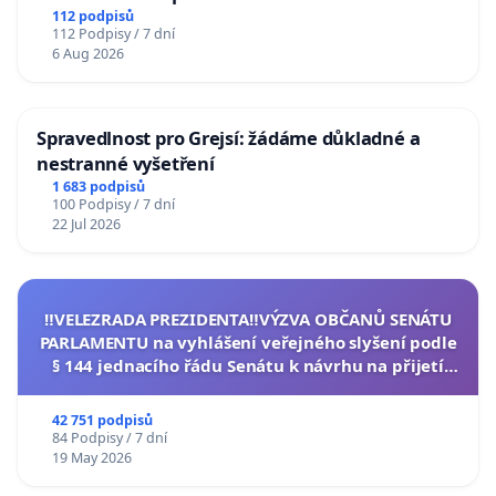
112 podpisů
112 Podpisy / 7 dní
6 Aug 2026
Spravedlnost pro Grejsí: žádáme důkladné a
nestranné vyšetření
1 683 podpisů
100 Podpisy / 7 dní
22 Jul 2026
‼️VELEZRADA PREZIDENTA‼️VÝZVA OBČANŮ SENÁTU
PARLAMENTU na vyhlášení veřejného slyšení podle
§ 144 jednacího řádu Senátu k návrhu na přijetí
usnesení k podání ústavní žaloby na prezidenta
republiky
42 751 podpisů
84 Podpisy / 7 dní
19 May 2026