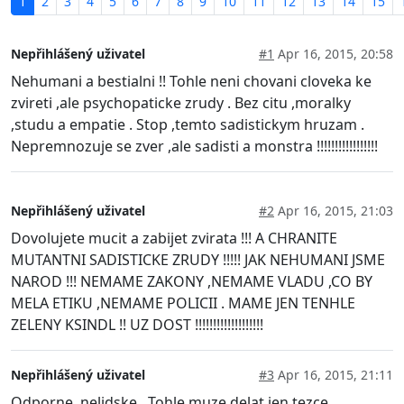
1
2
3
4
5
6
7
8
9
10
11
12
13
14
15
Nepřihlášený uživatel
#1
Apr 16, 2015, 20:58
Nehumani a bestialni !! Tohle neni chovani cloveka ke
zvireti ,ale psychopaticke zrudy . Bez citu ,moralky
,studu a empatie . Stop ,temto sadistickym hruzam .
Nepremnozuje se zver ,ale sadisti a monstra !!!!!!!!!!!!!!!!!
Nepřihlášený uživatel
#2
Apr 16, 2015, 21:03
Dovolujete mucit a zabijet zvirata !!! A CHRANITE
MUTANTNI SADISTICKE ZRUDY !!!!! JAK NEHUMANI JSME
NAROD !!! NEMAME ZAKONY ,NEMAME VLADU ,CO BY
MELA ETIKU ,NEMAME POLICII . MAME JEN TENHLE
ZELENY KSINDL !! UZ DOST !!!!!!!!!!!!!!!!!!!
Nepřihlášený uživatel
#3
Apr 16, 2015, 21:11
Odporne ,nelidske . Tohle muze delat jen tezce