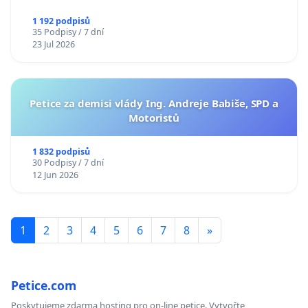
1 192 podpisů
35 Podpisy / 7 dní
23 Jul 2026
Petice za demisi vlády Ing. Andreje Babiše, SPD a
Motoristů
1 832 podpisů
30 Podpisy / 7 dní
12 Jun 2026
1
2
3
4
5
6
7
8
»
Petice.com
Poskytujeme zdarma hosting pro on-line petice. Vytvořte