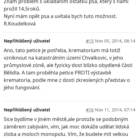
Znám problém s ukládáním ostatků psa, který s námi
prožil 14,5roků.
Nyní mám opět psa a uvítala bych tuto možnost.
R.Koudelková
Nepřihlášený uživatel
#15
Nov 05, 2014, 08:14
Ano, tato petice je potřeba, krematorium má totiž
vzniknout na katastrálním území Chvalkovic, v jeho
průmyslové zóně, ale fyzicky dost blízko obydlené části
Bělidla. A tam proběhla petice PROTI výstavbě
krematoria, podle mne z dosti zkreslených představ o
jëho fungování.
Nepřihlášený uživatel
#16
Nov 11, 2014, 07:14
Sice bydlíme v jiném městě,ale protože se podobným
záměrem zabývám, vím, jak moc dokáže udělat lidská
zloba a moloch monopolu. Vím, že budete mít velkou