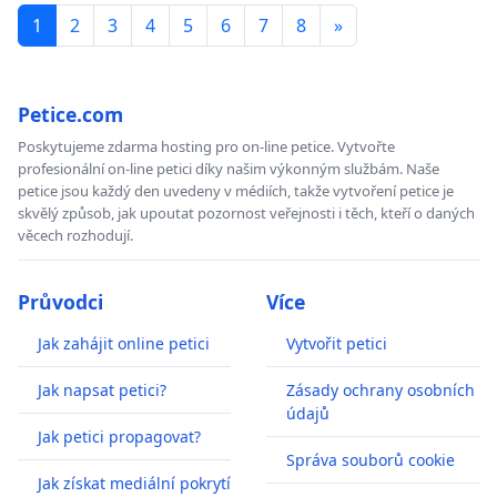
1
2
3
4
5
6
7
8
»
Petice.com
Poskytujeme zdarma hosting pro on-line petice. Vytvořte
profesionální on-line petici díky našim výkonným službám. Naše
petice jsou každý den uvedeny v médiích, takže vytvoření petice je
skvělý způsob, jak upoutat pozornost veřejnosti i těch, kteří o daných
věcech rozhodují.
Průvodci
Více
Jak zahájit online petici
Vytvořit petici
Jak napsat petici?
Zásady ochrany osobních
údajů
Jak petici propagovat?
Správa souborů cookie
Jak získat mediální pokrytí