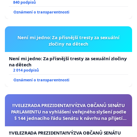
840 podpisů
Oznámení o transparentnosti
Není mi jedno: Za přísnější tresty za sexuální
zločiny na dětech
Není mi jedno: Za přísnější tresty za sexuální zločiny
na dětech
2 014 podpisů
Oznámení o transparentnosti
‼️VELEZRADA PREZIDENTA‼️VÝZVA OBČANŮ SENÁTU
PARLAMENTU na vyhlášení veřejného slyšení podle
§ 144 jednacího řádu Senátu k návrhu na přijetí
usnesení k podání ústavní žaloby na prezidenta
republiky
‼️VELEZRADA PREZIDENTA‼️VÝZVA OBČANŮ SENÁTU