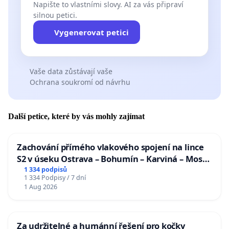
Napište to vlastními slovy. AI za vás připraví
silnou petici.
Vygenerovat petici
Vaše data zůstávají vaše
Ochrana soukromí od návrhu
Další petice, které by vás mohly zajímat
Zachování přímého vlakového spojení na lince
S2 v úseku Ostrava – Bohumín – Karviná – Mosty
u Jablunkova
1 334 podpisů
1 334 Podpisy / 7 dní
1 Aug 2026
Za udržitelné a humánní řešení pro kočky