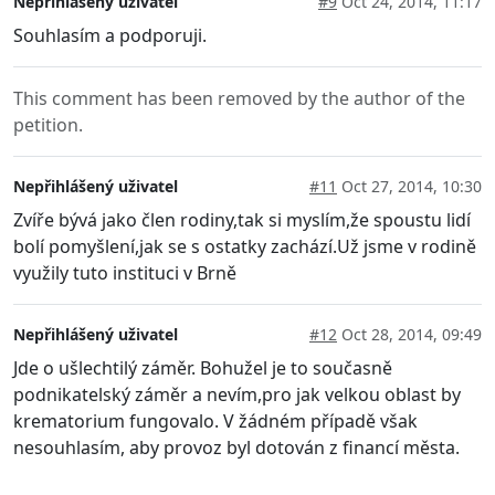
Nepřihlášený uživatel
#9
Oct 24, 2014, 11:17
Souhlasím a podporuji.
This comment has been removed by the author of the
petition.
Nepřihlášený uživatel
#11
Oct 27, 2014, 10:30
Zvíře bývá jako člen rodiny,tak si myslím,že spoustu lidí
bolí pomyšlení,jak se s ostatky zachází.Už jsme v rodině
využily tuto instituci v Brně
Nepřihlášený uživatel
#12
Oct 28, 2014, 09:49
Jde o ušlechtilý záměr. Bohužel je to současně
podnikatelský záměr a nevím,pro jak velkou oblast by
krematorium fungovalo. V žádném případě však
nesouhlasím, aby provoz byl dotován z financí města.