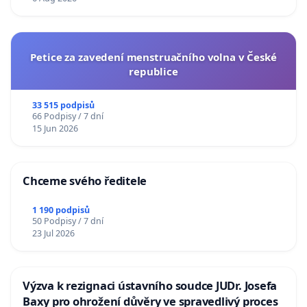
Petice za zavedení menstruačního volna v České
republice
33 515 podpisů
66 Podpisy / 7 dní
15 Jun 2026
Chceme svého ředitele
1 190 podpisů
50 Podpisy / 7 dní
23 Jul 2026
Výzva k rezignaci ústavního soudce JUDr. Josefa
Baxy pro ohrožení důvěry ve spravedlivý proces