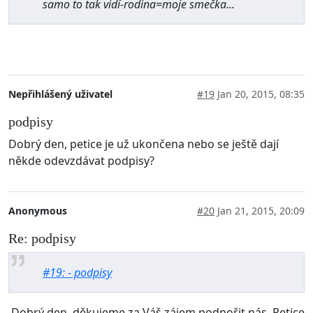
samo to tak vidí-rodina=moje smečka...
Nepřihlášený uživatel
#19
Jan 20, 2015, 08:35
podpisy
Dobrý den, petice je už ukončena nebo se ještě dají
někde odevzdávat podpisy?
Anonymous
#20
Jan 21, 2015, 20:09
Re: podpisy
#19: - podpisy
Dobrý den, děkujeme za Váš zájem podpořit nás. Petice