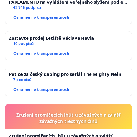
PARLAMENTU na vyhlášení veřejného slyšení podle §
144 jednacího řádu Senátu k návrhu na přijetí
42 746 podpisů
usnesení k podání ústavní žaloby na prezidenta
Oznámení o transparentnosti
republiky
Zastavte prodej Letiště Václava Havla
10 podpisů
Oznámení o transparentnosti
Petice za český dabing pro seriál The Mighty Nein
7 podpisů
Oznámení o transparentnosti
Zrušení promlčecích lhůt u závažných a zvlášť
závažných trestných činů
Zrušení promlčecích lhůt u závažných a zvlášť