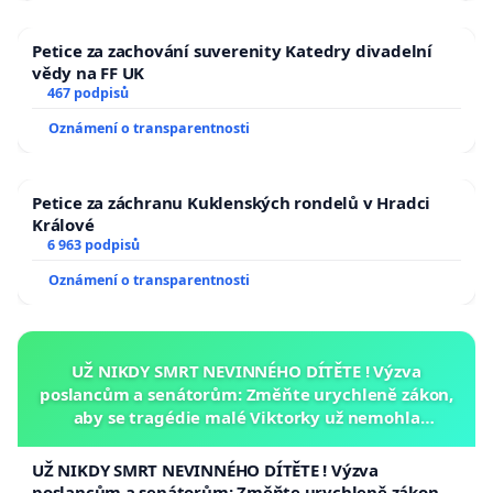
Petice za zachování suverenity Katedry divadelní
vědy na FF UK
467 podpisů
Oznámení o transparentnosti
Petice za záchranu Kuklenských rondelů v Hradci
Králové
6 963 podpisů
Oznámení o transparentnosti
UŽ NIKDY SMRT NEVINNÉHO DÍTĚTE ! Výzva
poslancům a senátorům: Změňte urychleně zákon,
aby se tragédie malé Viktorky už nemohla
opakovat!
UŽ NIKDY SMRT NEVINNÉHO DÍTĚTE ! Výzva
poslancům a senátorům: Změňte urychleně zákon,