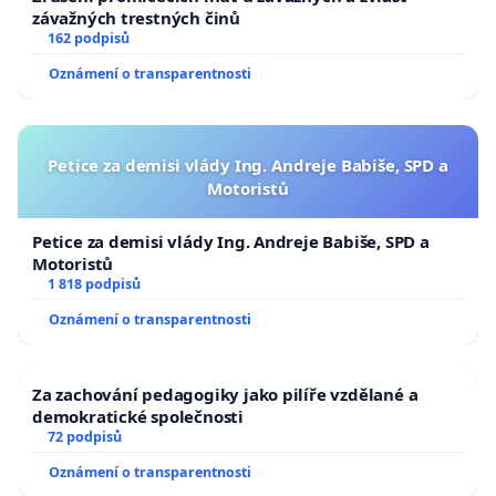
závažných trestných činů
162 podpisů
Oznámení o transparentnosti
Petice za demisi vlády Ing. Andreje Babiše, SPD a
Motoristů
Petice za demisi vlády Ing. Andreje Babiše, SPD a
Motoristů
1 818 podpisů
Oznámení o transparentnosti
Za zachování pedagogiky jako pilíře vzdělané a
demokratické společnosti
72 podpisů
Oznámení o transparentnosti