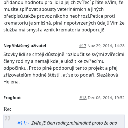
přidanou hodnotu pro lidi a jejich zvířecí přátele.Vím, že
musíte splňovat spousty veterinárních a jiných
předpisů,takže provoz nikoho neohrozí.Petice proti
krematoriu je směšná, plná nepotvrzených údajů.Vím,že
služba má smysl a vznik krematoria podporuji!
Nepřihlášený uživatel
#17
Nov 29, 2014, 14:28
Stovky lidí se chtějí důstojně rozloučit se svými zvířecími
členy rodiny a nemají kde je uložit ke zvířecímu
odpočinku. Proto plně podporuji tento projekt a přeji
zřizovatelům hodně štěstí , ať se to podaří. Slezáková
Helena.
Frogfoot
#18
Dec 06, 2014, 19:52
Re:
#11: -
Zvíře JE člen rodiny,minimálně proto že ono