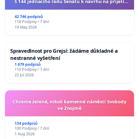
§ 144 jednacího řádu Senátu k návrhu na přijetí
usnesení k podání ústavní žaloby na prezidenta
republiky
42 746 podpisů
116 Podpisy / 7 dní
19 May 2026
Spravedlnost pro Grejsí: žádáme důkladné a
nestranné vyšetření
1 679 podpisů
110 Podpisy / 7 dní
22 Jul 2026
Chceme zelené, nikoli kamenné náměstí Svobody
ve Znojmě
134 podpisů
100 Podpisy / 7 dní
1 Aug 2026