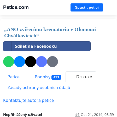
Petice.com
Spustit petici
„ANO zvířecímu krematoriu v Olomouci –
Chválkovicích“
Sdílet na Facebooku
Petice
Podpisy
Diskuze
493
Zásady ochrany osobních údajů
Kontaktujte autora petice
Nepřihlášený uživatel
#1
Oct 21, 2014, 08:59