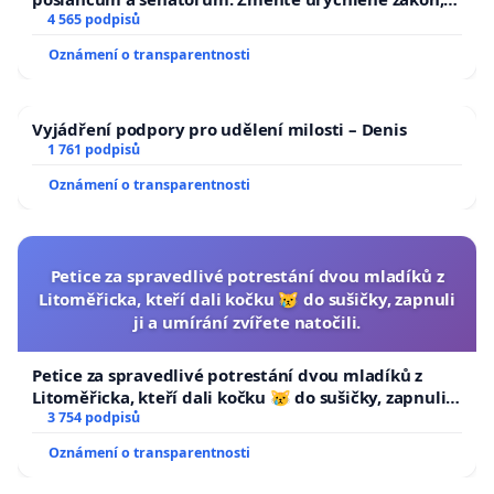
aby se tragédie malé Viktorky už nemohla opakovat!
4 565 podpisů
Oznámení o transparentnosti
Vyjádření podpory pro udělení milosti – Denis
1 761 podpisů
Oznámení o transparentnosti
Petice za spravedlivé potrestání dvou mladíků z
Litoměřicka, kteří dali kočku 😿 do sušičky, zapnuli
ji a umírání zvířete natočili.
Petice za spravedlivé potrestání dvou mladíků z
Litoměřicka, kteří dali kočku 😿 do sušičky, zapnuli ji
a umírání zvířete natočili.
3 754 podpisů
Oznámení o transparentnosti