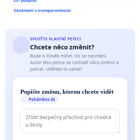
zaveďme slyšitelná auta!
257 podpisů
Oznámení o transparentnosti
SPUSŤTE VLASTNÍ PETICI
Chcete něco změnit?
Bude-li člověk mlčet, nic se nezmění.
Autor této petice se rozhodl něco změnit a
jednat. Uděláte to samé?
Popište změnu, kterou chcete vidět
Poháněno AI