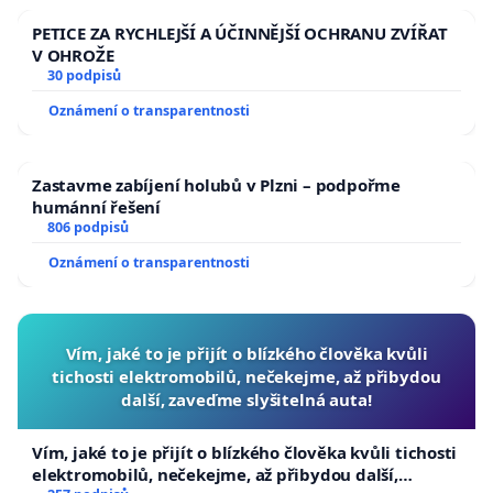
PETICE ZA RYCHLEJŠÍ A ÚČINNĚJŠÍ OCHRANU ZVÍŘAT
V OHROŽE
30 podpisů
Oznámení o transparentnosti
Zastavme zabíjení holubů v Plzni – podpořme
humánní řešení
806 podpisů
Oznámení o transparentnosti
Vím, jaké to je přijít o blízkého člověka kvůli
tichosti elektromobilů, nečekejme, až přibydou
další, zaveďme slyšitelná auta!
Vím, jaké to je přijít o blízkého člověka kvůli tichosti
elektromobilů, nečekejme, až přibydou další,