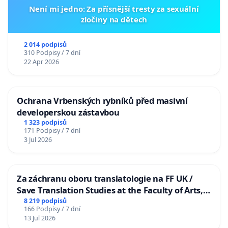
Není mi jedno: Za přísnější tresty za sexuální
zločiny na dětech
2 014 podpisů
310 Podpisy / 7 dní
22 Apr 2026
Ochrana Vrbenských rybníků před masivní
developerskou zástavbou
1 323 podpisů
171 Podpisy / 7 dní
3 Jul 2026
Za záchranu oboru translatologie na FF UK /
Save Translation Studies at the Faculty of Arts,
Charles University
8 219 podpisů
166 Podpisy / 7 dní
13 Jul 2026