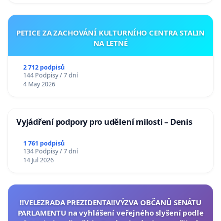
PETICE ZA ZACHOVÁNÍ KULTURNÍHO CENTRA STALIN
NA LETNÉ
2 712 podpisů
144 Podpisy / 7 dní
4 May 2026
Vyjádření podpory pro udělení milosti – Denis
1 761 podpisů
134 Podpisy / 7 dní
14 Jul 2026
‼️VELEZRADA PREZIDENTA‼️VÝZVA OBČANŮ SENÁTU
PARLAMENTU na vyhlášení veřejného slyšení podle