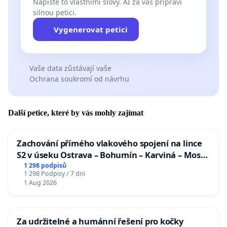
Napište to vlastními slovy. AI za vás připraví
silnou petici.
Vygenerovat petici
Vaše data zůstávají vaše
Ochrana soukromí od návrhu
Další petice, které by vás mohly zajímat
Zachování přímého vlakového spojení na lince
S2 v úseku Ostrava – Bohumín – Karviná – Mosty
u Jablunkova
1 298 podpisů
1 298 Podpisy / 7 dní
1 Aug 2026
Za udržitelné a humánní řešení pro kočky