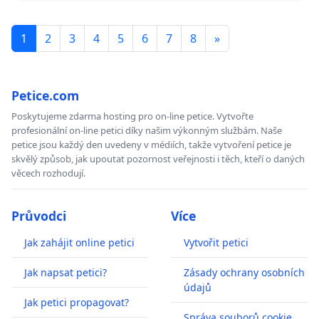
1
2
3
4
5
6
7
8
»
Petice.com
Poskytujeme zdarma hosting pro on-line petice. Vytvořte
profesionální on-line petici díky našim výkonným službám. Naše
petice jsou každý den uvedeny v médiích, takže vytvoření petice je
skvělý způsob, jak upoutat pozornost veřejnosti i těch, kteří o daných
věcech rozhodují.
Průvodci
Více
Jak zahájit online petici
Vytvořit petici
Jak napsat petici?
Zásady ochrany osobních
údajů
Jak petici propagovat?
Správa souborů cookie