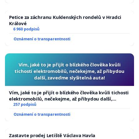
Petice za záchranu Kuklenských rondelů v Hradci
Králové
6 960 podpisů
Oznámení o transparentnosti
Vím, jaké to je přijít o blízkého člověka kvůli
tichosti elektromobilů, nečekejme, až přibydou
další, zaveďme slyšitelná auta!
Vím, jaké to je přijít o blízkého člověka kvůli tichosti
elektromobilů, nečekejme, až přibydou další,
zaveďme slyšitelná auta!
257 podpisů
Oznámení o transparentnosti
Zastavte prodej Letiště Václava Havla