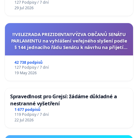
127 Podpisy / 7 dní
29 Jul 2026
‼️VELEZRADA PREZIDENTA‼️VÝZVA OBČANŮ SENÁTU
PARLAMENTU na vyhlášení veřejného slyšení podle
§ 144 jednacího řádu Senátu k návrhu na přijetí
usnesení k podání ústavní žaloby na prezidenta
republiky
42 738 podpisů
127 Podpisy / 7 dní
19 May 2026
Spravedlnost pro Grejsí: žádáme důkladné a
nestranné vyšetření
1 677 podpisů
119 Podpisy / 7 dní
22 Jul 2026