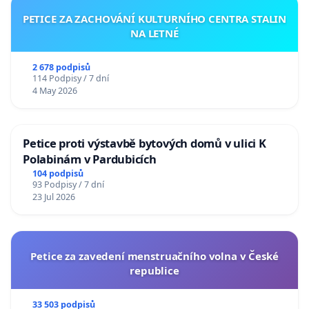
PETICE ZA ZACHOVÁNÍ KULTURNÍHO CENTRA STALIN
NA LETNÉ
2 678 podpisů
114 Podpisy / 7 dní
4 May 2026
Petice proti výstavbě bytových domů v ulici K
Polabinám v Pardubicích
104 podpisů
93 Podpisy / 7 dní
23 Jul 2026
Petice za zavedení menstruačního volna v České
republice
33 503 podpisů