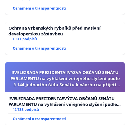
Oznámení o transparentnosti
Ochrana Vrbenských rybníků před masivní
developerskou zástavbou
1 311 podpisů
Oznámení o transparentnosti
‼️VELEZRADA PREZIDENTA‼️VÝZVA OBČANŮ SENÁTU
PARLAMENTU na vyhlášení veřejného slyšení podle
§ 144 jednacího řádu Senátu k návrhu na přijetí
usnesení k podání ústavní žaloby na prezidenta
republiky
‼️VELEZRADA PREZIDENTA‼️VÝZVA OBČANŮ SENÁTU
PARLAMENTU na vyhlášení veřejného slyšení podle §
144 jednacího řádu Senátu k návrhu na přijetí
42 738 podpisů
usnesení k podání ústavní žaloby na prezidenta
Oznámení o transparentnosti
republiky