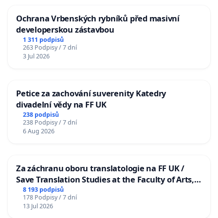
Ochrana Vrbenských rybníků před masivní
developerskou zástavbou
1 311 podpisů
263 Podpisy / 7 dní
3 Jul 2026
Petice za zachování suverenity Katedry
divadelní vědy na FF UK
238 podpisů
238 Podpisy / 7 dní
6 Aug 2026
Za záchranu oboru translatologie na FF UK /
Save Translation Studies at the Faculty of Arts,
Charles University
8 193 podpisů
178 Podpisy / 7 dní
13 Jul 2026