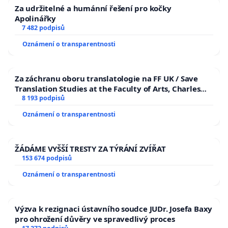
Za udržitelné a humánní řešení pro kočky
Apolinářky
7 482 podpisů
Oznámení o transparentnosti
Za záchranu oboru translatologie na FF UK / Save
Translation Studies at the Faculty of Arts, Charles
University
8 193 podpisů
Oznámení o transparentnosti
ŽÁDÁME VYŠŠÍ TRESTY ZA TÝRÁNÍ ZVÍŘAT
153 674 podpisů
Oznámení o transparentnosti
Výzva k rezignaci ústavního soudce JUDr. Josefa Baxy
pro ohrožení důvěry ve spravedlivý proces