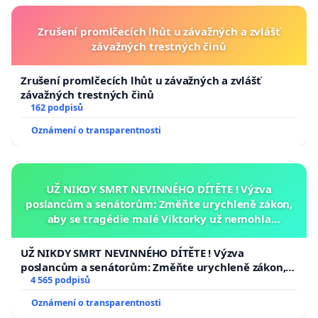
Zrušení promlčecích lhůt u závažných a zvlášť
závažných trestných činů
Zrušení promlčecích lhůt u závažných a zvlášť
závažných trestných činů
162 podpisů
Oznámení o transparentnosti
UŽ NIKDY SMRT NEVINNÉHO DÍTĚTE ! Výzva
poslancům a senátorům: Změňte urychleně zákon,
aby se tragédie malé Viktorky už nemohla
opakovat!
UŽ NIKDY SMRT NEVINNÉHO DÍTĚTE ! Výzva
poslancům a senátorům: Změňte urychleně zákon,
aby se tragédie malé Viktorky už nemohla opakovat!
4 565 podpisů
Oznámení o transparentnosti