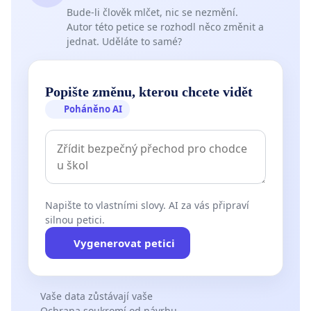
Bude-li člověk mlčet, nic se nezmění.
Autor této petice se rozhodl něco změnit a
jednat. Uděláte to samé?
Popište změnu, kterou chcete vidět
Poháněno AI
Napište to vlastními slovy. AI za vás připraví
silnou petici.
Vygenerovat petici
Vaše data zůstávají vaše
Ochrana soukromí od návrhu