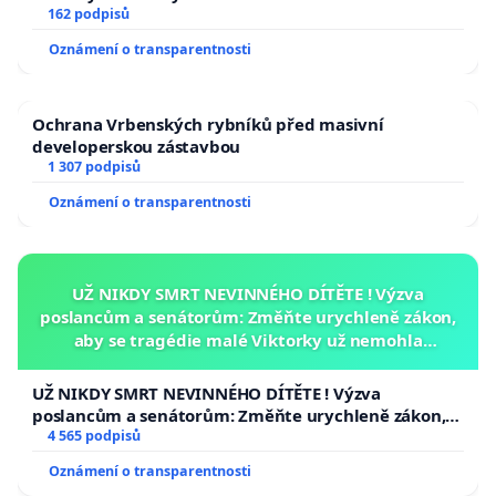
162 podpisů
Oznámení o transparentnosti
Ochrana Vrbenských rybníků před masivní
developerskou zástavbou
1 307 podpisů
Oznámení o transparentnosti
UŽ NIKDY SMRT NEVINNÉHO DÍTĚTE ! Výzva
poslancům a senátorům: Změňte urychleně zákon,
Tlapku na to!
aby se tragédie malé Viktorky už nemohla
opakovat!
UŽ NIKDY SMRT NEVINNÉHO DÍTĚTE ! Výzva
poslancům a senátorům: Změňte urychleně zákon,
aby se tragédie malé Viktorky už nemohla opakovat!
4 565 podpisů
Oznámení o transparentnosti