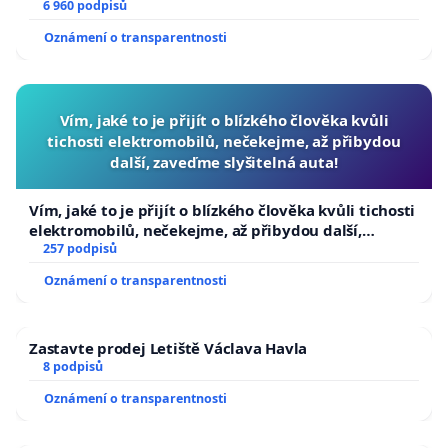
6 960 podpisů
Oznámení o transparentnosti
Vím, jaké to je přijít o blízkého člověka kvůli
tichosti elektromobilů, nečekejme, až přibydou
další, zaveďme slyšitelná auta!
Vím, jaké to je přijít o blízkého člověka kvůli tichosti
elektromobilů, nečekejme, až přibydou další,
zaveďme slyšitelná auta!
257 podpisů
Oznámení o transparentnosti
Zastavte prodej Letiště Václava Havla
8 podpisů
Oznámení o transparentnosti