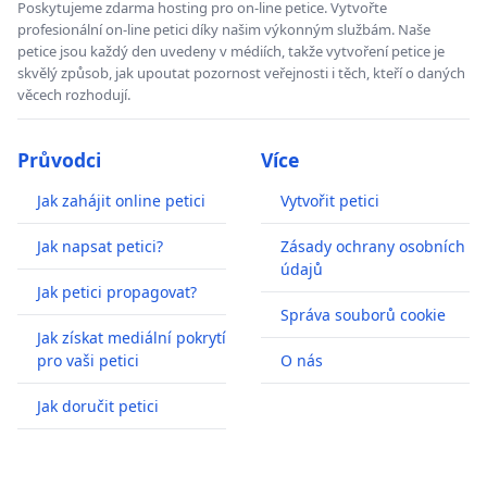
Poskytujeme zdarma hosting pro on-line petice. Vytvořte
profesionální on-line petici díky našim výkonným službám. Naše
petice jsou každý den uvedeny v médiích, takže vytvoření petice je
skvělý způsob, jak upoutat pozornost veřejnosti i těch, kteří o daných
věcech rozhodují.
Průvodci
Více
Jak zahájit online petici
Vytvořit petici
Jak napsat petici?
Zásady ochrany osobních
údajů
Jak petici propagovat?
Správa souborů cookie
Jak získat mediální pokrytí
pro vaši petici
O nás
Jak doručit petici