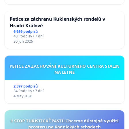
Petice za záchranu Kuklenských rondelů v
Hradci Králové
6 959 podpisů
40 Podpisy / 7 dní
30 Jun 2026
PETICE ZA ZACHOVÁNÍ KULTURNÍHO CENTRA STALIN
NA LETNÉ
2 597 podpisů
34 Podpisy / 7 dní
4 May 2026
‼️ STOP TURISTICKÉ PASTI! Chceme důstojné využití
prostoru na Radnických schodech