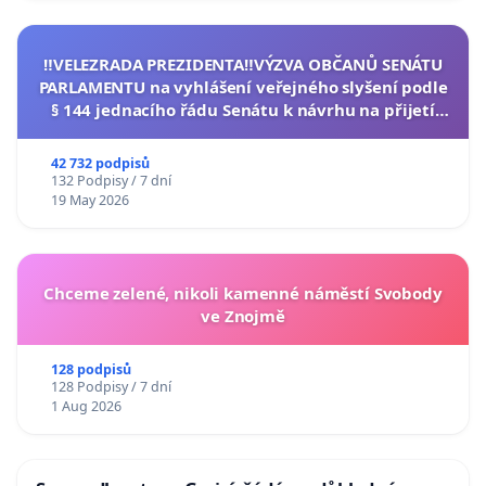
‼️VELEZRADA PREZIDENTA‼️VÝZVA OBČANŮ SENÁTU
PARLAMENTU na vyhlášení veřejného slyšení podle
§ 144 jednacího řádu Senátu k návrhu na přijetí
usnesení k podání ústavní žaloby na prezidenta
republiky
42 732 podpisů
132 Podpisy / 7 dní
19 May 2026
Chceme zelené, nikoli kamenné náměstí Svobody
ve Znojmě
128 podpisů
128 Podpisy / 7 dní
1 Aug 2026