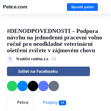
Petice.com
Spustit petici
#DENODPOVEDNOSTI – Podpora
návrhu na jednodenní pracovní volno
ročně pro neodkladné veterinární
ošetření zvířete v zájmovém chovu
Tradiční rodina z.s.
· CZ
T
Sdílet na Facebooku
Petice
Podpisy
11