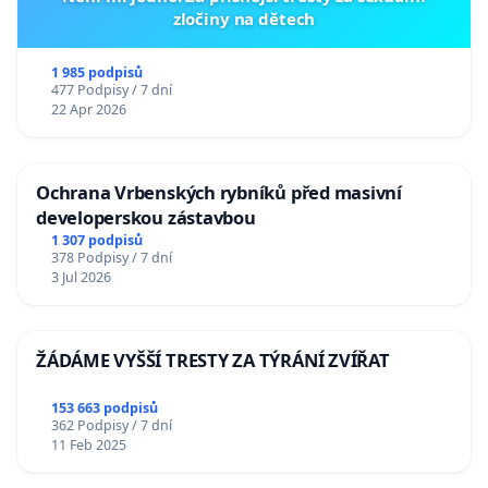
zločiny na dětech
1 985 podpisů
477 Podpisy / 7 dní
22 Apr 2026
Ochrana Vrbenských rybníků před masivní
developerskou zástavbou
1 307 podpisů
378 Podpisy / 7 dní
3 Jul 2026
ŽÁDÁME VYŠŠÍ TRESTY ZA TÝRÁNÍ ZVÍŘAT
153 663 podpisů
362 Podpisy / 7 dní
11 Feb 2025