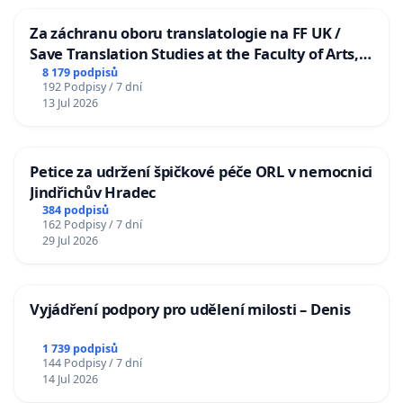
Za záchranu oboru translatologie na FF UK /
Save Translation Studies at the Faculty of Arts,
Charles University
8 179 podpisů
192 Podpisy / 7 dní
13 Jul 2026
Petice za udržení špičkové péče ORL v nemocnici
Jindřichův Hradec
384 podpisů
162 Podpisy / 7 dní
29 Jul 2026
Vyjádření podpory pro udělení milosti – Denis
1 739 podpisů
144 Podpisy / 7 dní
14 Jul 2026