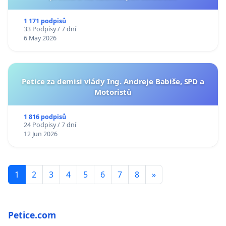
1 171 podpisů
33 Podpisy / 7 dní
6 May 2026
Petice za demisi vlády Ing. Andreje Babiše, SPD a
Motoristů
1 816 podpisů
24 Podpisy / 7 dní
12 Jun 2026
1
2
3
4
5
6
7
8
»
Petice.com