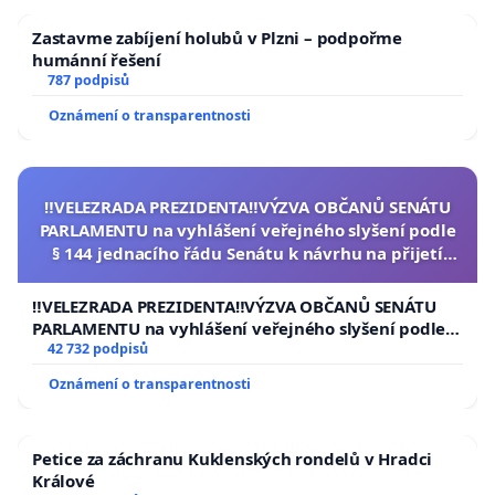
Zastavme zabíjení holubů v Plzni – podpořme
humánní řešení
787 podpisů
Oznámení o transparentnosti
‼️VELEZRADA PREZIDENTA‼️VÝZVA OBČANŮ SENÁTU
PARLAMENTU na vyhlášení veřejného slyšení podle
§ 144 jednacího řádu Senátu k návrhu na přijetí
usnesení k podání ústavní žaloby na prezidenta
republiky
‼️VELEZRADA PREZIDENTA‼️VÝZVA OBČANŮ SENÁTU
PARLAMENTU na vyhlášení veřejného slyšení podle §
144 jednacího řádu Senátu k návrhu na přijetí
42 732 podpisů
usnesení k podání ústavní žaloby na prezidenta
Oznámení o transparentnosti
republiky
Petice za záchranu Kuklenských rondelů v Hradci
Králové