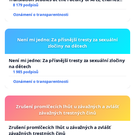
University
8 179 podpisů
pomoc veterinárního lékaře pro zvíře v zájmovém
chovu či v jedné domácnosti.
Oznámení o transparentnosti
Podpisem této petice žádám poslankyně a
poslance Parlamentu České republiky, aby se
Není mi jedno: Za přísnější tresty za sexuální
návrhem #DENODPOVEDNOSTI věcně zabývali,
zločiny na dětech
otevřeli k němu odbornou diskusi a zvážili
Není mi jedno: Za přísnější tresty za sexuální zločiny
doplnění přílohy k nařízení vlády č. 590/2006 Sb. o
na dětech
novou mimořádnou překážku v práci pro
1 985 podpisů
neodkladné veterinární ošetření nebo vyšetření
Oznámení o transparentnosti
zvířete v zájmovém chovu.
Zrušení promlčecích lhůt u závažných a zvlášť
závažných trestných činů
Zrušení promlčecích lhůt u závažných a zvlášť
závažných trestných činů