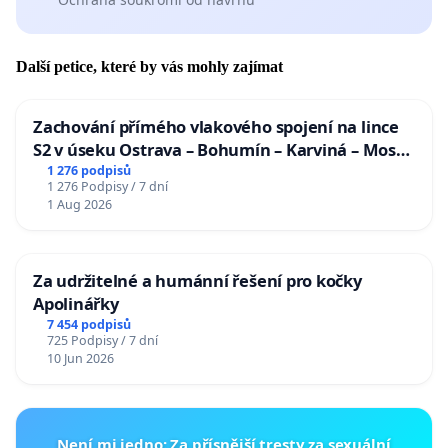
Další petice, které by vás mohly zajímat
Zachování přímého vlakového spojení na lince
S2 v úseku Ostrava – Bohumín – Karviná – Mosty
u Jablunkova
1 276 podpisů
1 276 Podpisy / 7 dní
1 Aug 2026
Za udržitelné a humánní řešení pro kočky
Apolinářky
7 454 podpisů
725 Podpisy / 7 dní
10 Jun 2026
Není mi jedno: Za přísnější tresty za sexuální