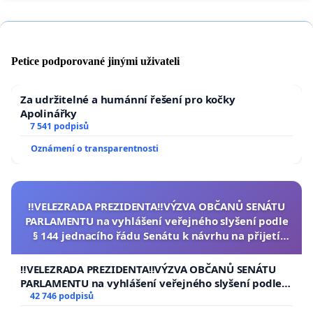
Petice podporované jinými uživateli
Za udržitelné a humánní řešení pro kočky
Apolinářky
7 541 podpisů
Oznámení o transparentnosti
‼️VELEZRADA PREZIDENTA‼️VÝZVA OBČANŮ SENÁTU
PARLAMENTU na vyhlášení veřejného slyšení podle
§ 144 jednacího řádu Senátu k návrhu na přijetí
usnesení k podání ústavní žaloby na prezidenta
republiky
‼️VELEZRADA PREZIDENTA‼️VÝZVA OBČANŮ SENÁTU
PARLAMENTU na vyhlášení veřejného slyšení podle §
144 jednacího řádu Senátu k návrhu na přijetí
42 746 podpisů
usnesení k podání ústavní žaloby na prezidenta