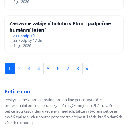
2 Jul 2026
Zastavme zabíjení holubů v Plzni – podpořme
humánní řešení
811 podpisů
33 Podpisy / 7 dní
14 Jul 2026
1
2
3
4
5
6
7
8
»
Petice.com
Poskytujeme zdarma hosting pro on-line petice. Vytvořte
profesionální on-line petici díky našim výkonným službám. Naše
petice jsou každý den uvedeny v médiích, takže vytvoření petice je
skvělý způsob, jak upoutat pozornost veřejnosti i těch, kteří o daných
věcech rozhodují.