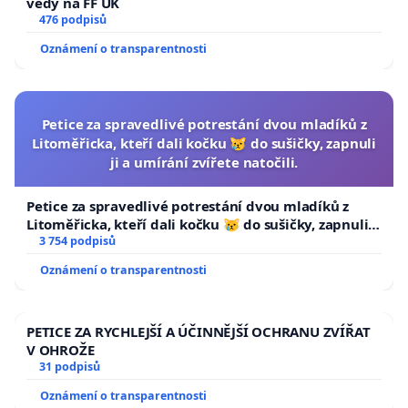
vědy na FF UK
476 podpisů
Oznámení o transparentnosti
Petice za spravedlivé potrestání dvou mladíků z
Litoměřicka, kteří dali kočku 😿 do sušičky, zapnuli
ji a umírání zvířete natočili.
Petice za spravedlivé potrestání dvou mladíků z
Litoměřicka, kteří dali kočku 😿 do sušičky, zapnuli ji
a umírání zvířete natočili.
3 754 podpisů
Oznámení o transparentnosti
PETICE ZA RYCHLEJŠÍ A ÚČINNĚJŠÍ OCHRANU ZVÍŘAT
V OHROŽE
31 podpisů
Oznámení o transparentnosti