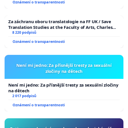
Oznámení o transparentnosti
republiky
Za záchranu oboru translatologie na FF UK / Save
Translation Studies at the Faculty of Arts, Charles
University
8 220 podpisů
Oznámení o transparentnosti
Není mi jedno: Za přísnější tresty za sexuální
zločiny na dětech
Není mi jedno: Za přísnější tresty za sexuální zločiny
na dětech
2 017 podpisů
Oznámení o transparentnosti