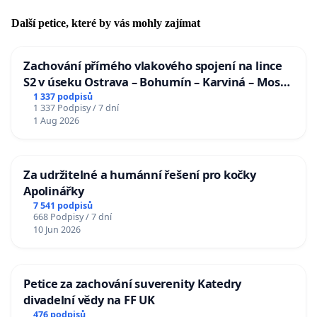
Další petice, které by vás mohly zajímat
Zachování přímého vlakového spojení na lince
S2 v úseku Ostrava – Bohumín – Karviná – Mosty
u Jablunkova
1 337 podpisů
1 337 Podpisy / 7 dní
1 Aug 2026
Za udržitelné a humánní řešení pro kočky
Apolinářky
7 541 podpisů
668 Podpisy / 7 dní
10 Jun 2026
Petice za zachování suverenity Katedry
divadelní vědy na FF UK
476 podpisů