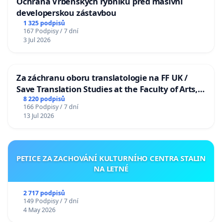
Ochrana Vrbenských rybníků před masivní
developerskou zástavbou
1 325 podpisů
167 Podpisy / 7 dní
3 Jul 2026
Za záchranu oboru translatologie na FF UK /
Save Translation Studies at the Faculty of Arts,
Charles University
8 220 podpisů
166 Podpisy / 7 dní
13 Jul 2026
PETICE ZA ZACHOVÁNÍ KULTURNÍHO CENTRA STALIN
NA LETNÉ
2 717 podpisů
149 Podpisy / 7 dní
4 May 2026