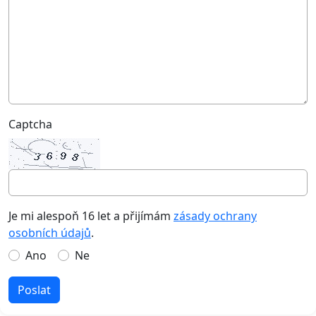
Captcha
Je mi alespoň 16 let a přijímám
zásady ochrany
osobních údajů
.
Ano
Ne
Poslat