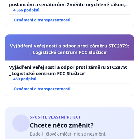
poslancům a senátorům: Změňte urychleně zákon,
aby se tragédie malé Viktorky už nemohla opakovat!
4 566 podpisů
Oznámení o transparentnosti
Vyjádření veřejnosti a odpor proti záměru STC2879:
„Logistické centrum FCC Sluštice“
Vyjádření veřejnosti a odpor proti záměru STC2879:
„Logistické centrum FCC Sluštice“
459 podpisů
Oznámení o transparentnosti
SPUSŤTE VLASTNÍ PETICI
Chcete něco změnit?
Bude-li člověk mlčet, nic se nezmění.