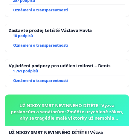
zaveďme slyšitelná auta!
257 podpisů
Oznámení o transparentnosti
Zastavte prodej Letiště Václava Havla
10 podpisů
Oznámení o transparentnosti
Vyjádření podpory pro udělení milosti – Denis
1 761 podpisů
Oznámení o transparentnosti
UŽ NIKDY SMRT NEVINNÉHO DÍTĚTE ! Výzva
poslancům a senátorům: Změňte urychleně zákon,
aby se tragédie malé Viktorky už nemohla
opakovat!
UŽ NIKDY SMRT NEVINNÉHO DÍTĚTE ! Výzva