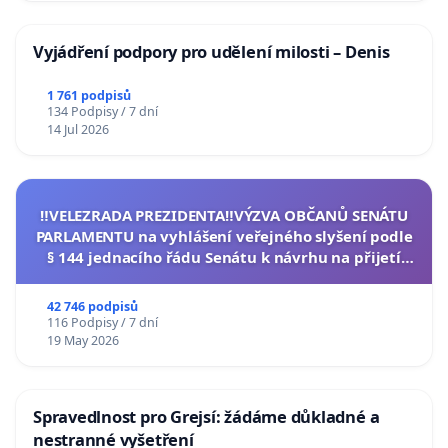
Vyjádření podpory pro udělení milosti – Denis
1 761 podpisů
134 Podpisy / 7 dní
14 Jul 2026
‼️VELEZRADA PREZIDENTA‼️VÝZVA OBČANŮ SENÁTU
PARLAMENTU na vyhlášení veřejného slyšení podle
§ 144 jednacího řádu Senátu k návrhu na přijetí
usnesení k podání ústavní žaloby na prezidenta
republiky
42 746 podpisů
116 Podpisy / 7 dní
19 May 2026
Spravedlnost pro Grejsí: žádáme důkladné a
nestranné vyšetření