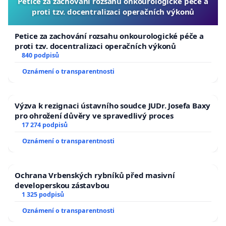
Petice za zachování rozsahu onkourologické péče a
proti tzv. docentralizaci operačních výkonů
Petice za zachování rozsahu onkourologické péče a
proti tzv. docentralizaci operačních výkonů
840 podpisů
Oznámení o transparentnosti
Výzva k rezignaci ústavního soudce JUDr. Josefa Baxy
pro ohrožení důvěry ve spravedlivý proces
17 274 podpisů
Oznámení o transparentnosti
Ochrana Vrbenských rybníků před masivní
developerskou zástavbou
1 325 podpisů
Oznámení o transparentnosti