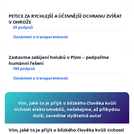
PETICE ZA RYCHLEJŠÍ A ÚČINNĚJŠÍ OCHRANU ZVÍŘAT
V OHROŽE
29 podpisů
Oznámení o transparentnosti
Zastavme zabíjení holubů v Plzni – podpořme
humánní řešení
789 podpisů
Oznámení o transparentnosti
Vím, jaké to je přijít o blízkého člověka kvůli
tichosti elektromobilů, nečekejme, až přibydou
další, zaveďme slyšitelná auta!
Vím, jaké to je přijít o blízkého člověka kvůli tichosti