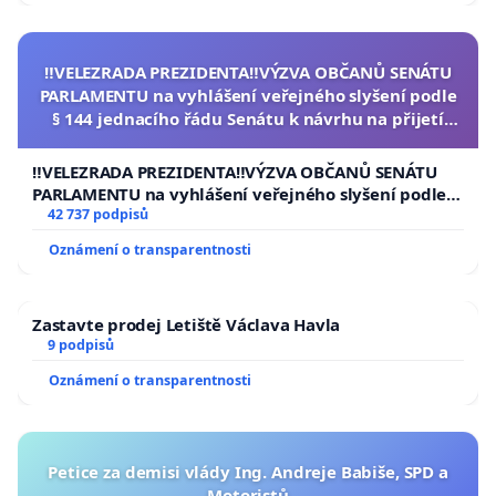
‼️VELEZRADA PREZIDENTA‼️VÝZVA OBČANŮ SENÁTU
PARLAMENTU na vyhlášení veřejného slyšení podle
§ 144 jednacího řádu Senátu k návrhu na přijetí
usnesení k podání ústavní žaloby na prezidenta
republiky
‼️VELEZRADA PREZIDENTA‼️VÝZVA OBČANŮ SENÁTU
PARLAMENTU na vyhlášení veřejného slyšení podle §
144 jednacího řádu Senátu k návrhu na přijetí
42 737 podpisů
usnesení k podání ústavní žaloby na prezidenta
Oznámení o transparentnosti
republiky
Zastavte prodej Letiště Václava Havla
9 podpisů
Oznámení o transparentnosti
Petice za demisi vlády Ing. Andreje Babiše, SPD a
Motoristů