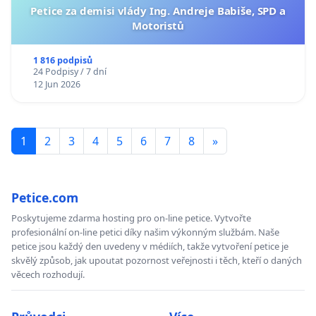
Petice za demisi vlády Ing. Andreje Babiše, SPD a
Motoristů
1 816 podpisů
24 Podpisy / 7 dní
12 Jun 2026
1
2
3
4
5
6
7
8
»
Petice.com
Poskytujeme zdarma hosting pro on-line petice. Vytvořte
profesionální on-line petici díky našim výkonným službám. Naše
petice jsou každý den uvedeny v médiích, takže vytvoření petice je
skvělý způsob, jak upoutat pozornost veřejnosti i těch, kteří o daných
věcech rozhodují.