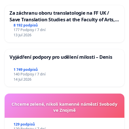
Za záchranu oboru translatologie na FF UK /
Save Translation Studies at the Faculty of Arts,
Charles University
8 192 podpisů
177 Podpisy / 7 dní
13 Jul 2026
Vyjádření podpory pro udělení milosti – Denis
1 749 podpisů
140 Podpisy / 7 dní
14 Jul 2026
Chceme zelené, nikoli kamenné náměstí Svobody
ve Znojmě
129 podpisů
129 Podpisy / 7 dní