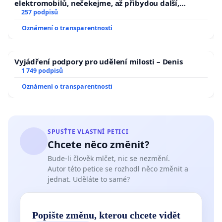
elektromobilů, nečekejme, až přibydou další,
zaveďme slyšitelná auta!
257 podpisů
Oznámení o transparentnosti
Vyjádření podpory pro udělení milosti – Denis
1 749 podpisů
Oznámení o transparentnosti
SPUSŤTE VLASTNÍ PETICI
Chcete něco změnit?
Bude-li člověk mlčet, nic se nezmění.
Autor této petice se rozhodl něco změnit a
jednat. Uděláte to samé?
Popište změnu, kterou chcete vidět