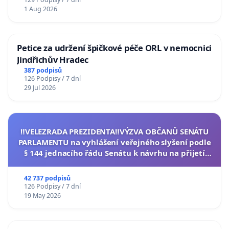
1 Aug 2026
Petice za udržení špičkové péče ORL v nemocnici
Jindřichův Hradec
387 podpisů
126 Podpisy / 7 dní
29 Jul 2026
‼️VELEZRADA PREZIDENTA‼️VÝZVA OBČANŮ SENÁTU
PARLAMENTU na vyhlášení veřejného slyšení podle
§ 144 jednacího řádu Senátu k návrhu na přijetí
usnesení k podání ústavní žaloby na prezidenta
republiky
42 737 podpisů
126 Podpisy / 7 dní
19 May 2026