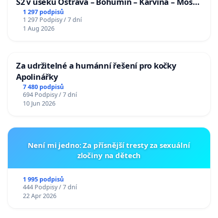
S2 v úseku Ostrava – Bohumín – Karviná – Mosty
u Jablunkova
1 297 podpisů
1 297 Podpisy / 7 dní
1 Aug 2026
Za udržitelné a humánní řešení pro kočky
Apolinářky
7 480 podpisů
694 Podpisy / 7 dní
10 Jun 2026
Není mi jedno: Za přísnější tresty za sexuální
zločiny na dětech
1 995 podpisů
444 Podpisy / 7 dní
22 Apr 2026