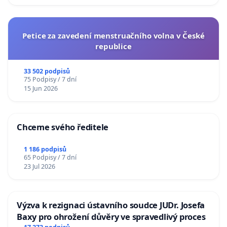
Petice za zavedení menstruačního volna v České
republice
33 502 podpisů
75 Podpisy / 7 dní
15 Jun 2026
Chceme svého ředitele
1 186 podpisů
65 Podpisy / 7 dní
23 Jul 2026
Výzva k rezignaci ústavního soudce JUDr. Josefa
Baxy pro ohrožení důvěry ve spravedlivý proces