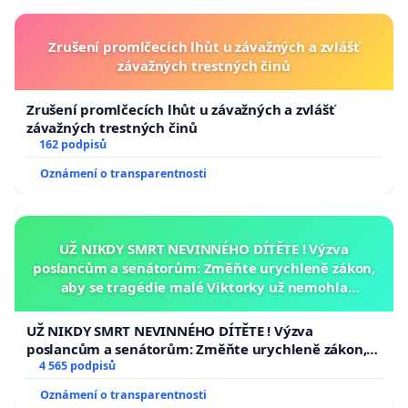
Zrušení promlčecích lhůt u závažných a zvlášť
závažných trestných činů
Zrušení promlčecích lhůt u závažných a zvlášť
závažných trestných činů
162 podpisů
Oznámení o transparentnosti
UŽ NIKDY SMRT NEVINNÉHO DÍTĚTE ! Výzva
poslancům a senátorům: Změňte urychleně zákon,
aby se tragédie malé Viktorky už nemohla
opakovat!
UŽ NIKDY SMRT NEVINNÉHO DÍTĚTE ! Výzva
poslancům a senátorům: Změňte urychleně zákon,
aby se tragédie malé Viktorky už nemohla opakovat!
4 565 podpisů
Oznámení o transparentnosti