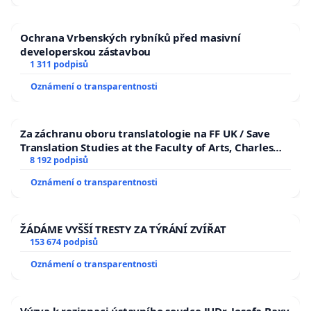
Ochrana Vrbenských rybníků před masivní
developerskou zástavbou
1 311 podpisů
Oznámení o transparentnosti
Za záchranu oboru translatologie na FF UK / Save
Translation Studies at the Faculty of Arts, Charles
University
8 192 podpisů
Oznámení o transparentnosti
ŽÁDÁME VYŠŠÍ TRESTY ZA TÝRÁNÍ ZVÍŘAT
153 674 podpisů
Oznámení o transparentnosti
Výzva k rezignaci ústavního soudce JUDr. Josefa Baxy