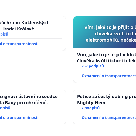
 záchranu Kuklenských
Vím, jaké to je přijít o
 Hradci Králové
člověka kvůli tich
dpisů
elektromobilů, nečeke
 o transparentnosti
přibydou další, zaveďme 
auta!
Vím, jaké to je přijít o blí
člověka kvůli tichosti ele
nečekejme, až přibydou da
257 podpisů
zaveďme slyšitelná auta!
Oznámení o transparentnost
ezignaci ústavního soudce
Petice za český dabing pro
efa Baxy pro ohrožení
Mighty Nein
 spravedlivý proces
odpisů
7 podpisů
 o transparentnosti
Oznámení o transparentnost