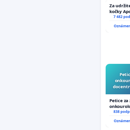
Za udržit
kočky Ap
7 482 po
Oznámení
Peti
onkouro
docentr
Petice za
onkourolo
docentral
838 podp
Oznámení