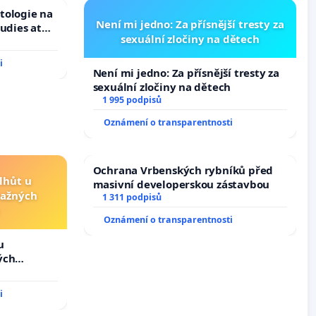
tologie na
Není mi jedno: Za přísnější tresty za
tudies at
sexuální zločiny na dětech
s
i
Není mi jedno: Za přísnější tresty za
sexuální zločiny na dětech
1 995 podpisů
Oznámení o transparentnosti
Ochrana Vrbenských rybníků před
lhůt u
masivní developerskou zástavbou
važných
1 311 podpisů
Oznámení o transparentnosti
u
ých
i