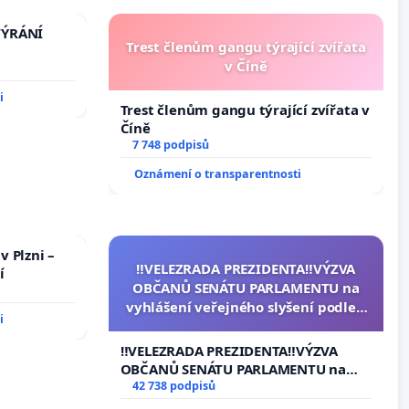
TÝRÁNÍ
Trest členům gangu týrající zvířata
v Číně
i
Trest členům gangu týrající zvířata v
Číně
7 748 podpisů
Oznámení o transparentnosti
v Plzni –
‼️VELEZRADA PREZIDENTA‼️VÝZVA
í
OBČANŮ SENÁTU PARLAMENTU na
vyhlášení veřejného slyšení podle §
i
144 jednacího řádu Senátu k
návrhu na přijetí usnesení k podání
‼️VELEZRADA PREZIDENTA‼️VÝZVA
ústavní žaloby na prezidenta
OBČANŮ SENÁTU PARLAMENTU na
republiky
vyhlášení veřejného slyšení podle §
42 738 podpisů
144 jednacího řádu Senátu k návrhu