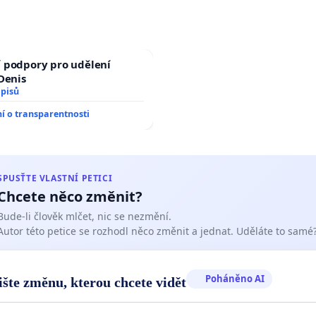
 podpory pro udělení
 Denis
dpisů
 o transparentnosti
SPUSŤTE VLASTNÍ PETICI
Chcete něco změnit?
Bude-li člověk mlčet, nic se nezmění.
Autor této petice se rozhodl něco změnit a jednat. Uděláte to samé
Poháněno AI
ište změnu, kterou chcete vidět