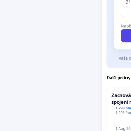
Napiš
Vaše d
Další petice
Zachová
spojení 
Ostrava 
1 298 po
1 298 Pod
Mosty u
1 Aug 20