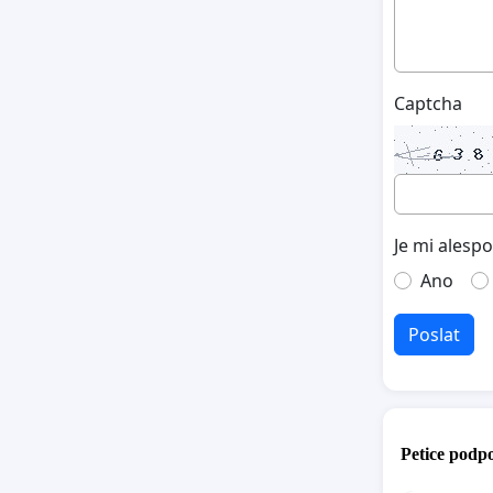
Captcha
Je mi alesp
Ano
Poslat
Petice podpo