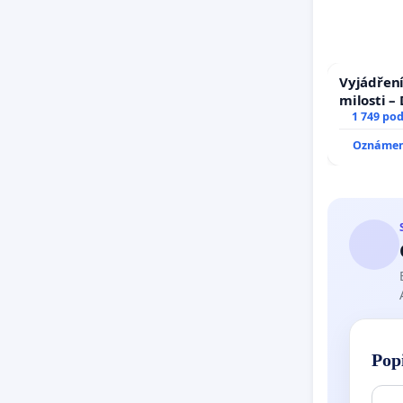
Vyjádření
milosti –
1 749 po
Oznámení
Pop