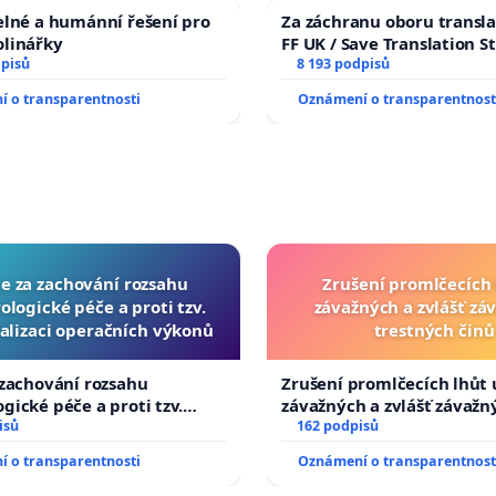
elné a humánní řešení pro
Za záchranu oboru transla
olinářky
FF UK / Save Translation S
dpisů
the Faculty of Arts, Charle
8 193 podpisů
University
 o transparentnosti
Oznámení o transparentnost
ce za zachování rozsahu
Zrušení promlčecích 
logické péče a proti tzv.
závažných a zvlášť zá
alizaci operačních výkonů
trestných činů
 zachování rozsahu
Zrušení promlčecích lhůt 
gické péče a proti tzv.
závažných a zvlášť závažn
izaci operačních výkonů
isů
trestných činů
162 podpisů
 o transparentnosti
Oznámení o transparentnost