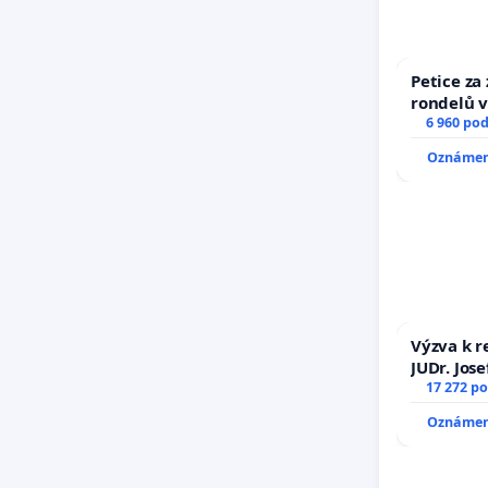
Petice za
rondelů v
6 960 po
Oznámení
Výzva k r
JUDr. Jos
důvěry ve
17 272 p
Oznámení