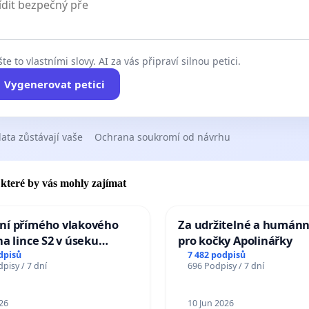
te to vlastními slovy. AI za vás připraví silnou petici.
Vygenerovat petici
ata zůstávají vaše
Ochrana soukromí od návrhu
, které by vás mohly zajímat
ní přímého vlakového
Za udržitelné a humánn
na lince S2 v úseku
pro kočky Apolinářky
– Bohumín – Karviná –
dpisů
7 482 podpisů
pisy / 7 dní
696 Podpisy / 7 dní
 Jablunkova
26
10 Jun 2026