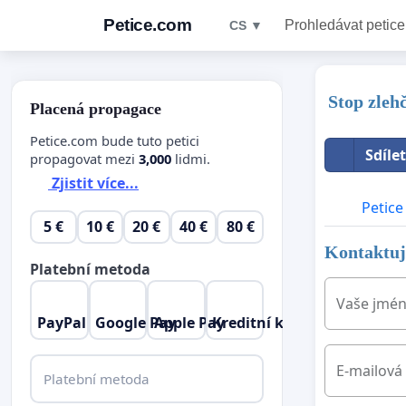
Petice.com
Prohledávat petice
CS ▼
Stop zlehč
Placená propagace
Petice.com bude tuto petici
Sdíle
propagovat mezi
3,000
lidmi.
Zjistit více...
Petice
5 €
10 €
20 €
40 €
80 €
Kontaktujt
Platební metoda
Vaše jmé
PayPal
Google Pay
Apple Pay
Kreditní karta
E-mailová
Platební metoda