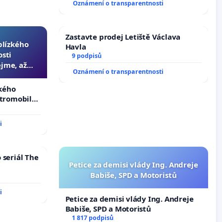
Oznámení o transparentnosti
na přijetí usnesení k podání ústavní
žaloby na prezidenta republiky
Zastavte prodej Letiště Václava
 blízkého
Havla
osti
9 podpisů
jme, až
Oznámení o transparentnosti
slyšitelná
zkého
ktromobilů,
lší,
i
 seriál The
Petice za demisi vlády Ing. Andreje
Babiše, SPD a Motoristů
i
Petice za demisi vlády Ing. Andreje
Babiše, SPD a Motoristů
1 817 podpisů