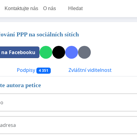
Kontaktujte nás
O nás
Hledat
ování PPP na sociálních sítích
t na Facebooku
Podpisy
Zvláštní viditelnost
4 351
e autora petice
no
 adresa