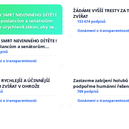
ŽÁDÁME VYŠŠÍ TRESTY ZA 
Y SMRT NEVINNÉHO DÍTĚTE
ZVÍŘAT
a poslancům a senátorům:
153 674 podpisů
 urychleně zákon, aby se
Oznámení o transparentnost
 malé Viktorky už nemohla
opakovat!
 SMRT NEVINNÉHO DÍTĚTE !
slancům a senátorům:
rychleně zákon, aby se
dpisů
 malé Viktorky už nemohla
 o transparentnosti
!
 RYCHLEJŠÍ A ÚČINNĚJŠÍ
Zastavme zabíjení holubů 
 ZVÍŘAT V OHROŽE
podpořme humánní řešen
sů
789 podpisů
 o transparentnosti
Oznámení o transparentnost