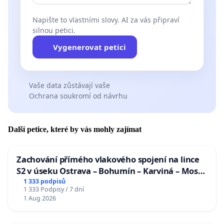
Napište to vlastními slovy. AI za vás připraví
silnou petici.
Vygenerovat petici
Vaše data zůstávají vaše
Ochrana soukromí od návrhu
Další petice, které by vás mohly zajímat
Zachování přímého vlakového spojení na lince
S2 v úseku Ostrava – Bohumín – Karviná – Mosty
u Jablunkova
1 333 podpisů
1 333 Podpisy / 7 dní
1 Aug 2026