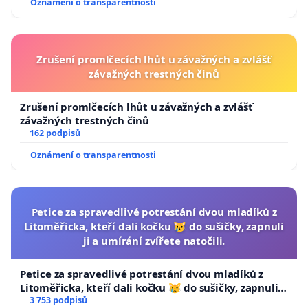
Oznámení o transparentnosti
Zrušení promlčecích lhůt u závažných a zvlášť
závažných trestných činů
Zrušení promlčecích lhůt u závažných a zvlášť
závažných trestných činů
162 podpisů
Oznámení o transparentnosti
Petice za spravedlivé potrestání dvou mladíků z
Litoměřicka, kteří dali kočku 😿 do sušičky, zapnuli
ji a umírání zvířete natočili.
Petice za spravedlivé potrestání dvou mladíků z
Litoměřicka, kteří dali kočku 😿 do sušičky, zapnuli ji
a umírání zvířete natočili.
3 753 podpisů