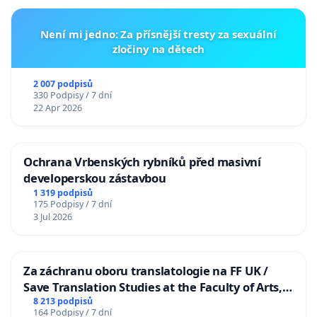
Není mi jedno: Za přísnější tresty za sexuální
zločiny na dětech
2 007 podpisů
330 Podpisy / 7 dní
22 Apr 2026
Ochrana Vrbenských rybníků před masivní
developerskou zástavbou
1 319 podpisů
175 Podpisy / 7 dní
3 Jul 2026
Za záchranu oboru translatologie na FF UK /
Save Translation Studies at the Faculty of Arts,
Charles University
8 213 podpisů
164 Podpisy / 7 dní