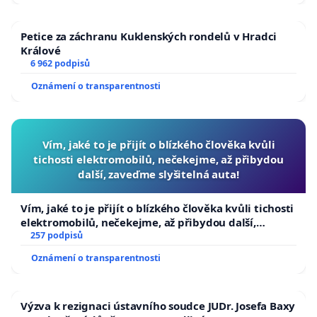
Petice za záchranu Kuklenských rondelů v Hradci
Králové
6 962 podpisů
Oznámení o transparentnosti
Vím, jaké to je přijít o blízkého člověka kvůli
tichosti elektromobilů, nečekejme, až přibydou
další, zaveďme slyšitelná auta!
Vím, jaké to je přijít o blízkého člověka kvůli tichosti
elektromobilů, nečekejme, až přibydou další,
zaveďme slyšitelná auta!
257 podpisů
Oznámení o transparentnosti
Výzva k rezignaci ústavního soudce JUDr. Josefa Baxy