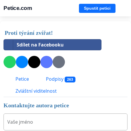
Petice.com
Spustit petici
Proti týrání zvířat!
Sdílet na Facebooku
Petice
Podpisy
263
Zvláštní viditelnost
Kontaktujte autora petice
Vaše jméno