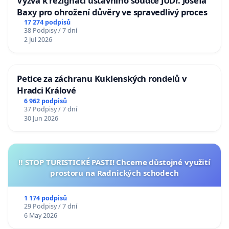
Výzva k rezignaci ústavního soudce JUDr. Josefa
Baxy pro ohrožení důvěry ve spravedlivý proces
17 274 podpisů
38 Podpisy / 7 dní
2 Jul 2026
Petice za záchranu Kuklenských rondelů v
Hradci Králové
6 962 podpisů
37 Podpisy / 7 dní
30 Jun 2026
‼️ STOP TURISTICKÉ PASTI! Chceme důstojné využití
prostoru na Radnických schodech
1 174 podpisů
29 Podpisy / 7 dní
6 May 2026