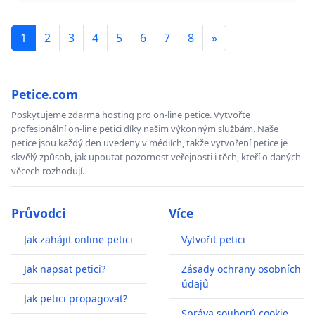
1
2
3
4
5
6
7
8
»
Petice.com
Poskytujeme zdarma hosting pro on-line petice. Vytvořte
profesionální on-line petici díky našim výkonným službám. Naše
petice jsou každý den uvedeny v médiích, takže vytvoření petice je
skvělý způsob, jak upoutat pozornost veřejnosti i těch, kteří o daných
věcech rozhodují.
Průvodci
Více
Jak zahájit online petici
Vytvořit petici
Jak napsat petici?
Zásady ochrany osobních
údajů
Jak petici propagovat?
Správa souborů cookie