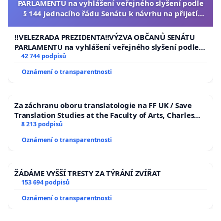
PARLAMENTU na vyhlášení veřejného slyšení podle
§ 144 jednacího řádu Senátu k návrhu na přijetí
usnesení k podání ústavní žaloby na prezidenta
republiky
‼️VELEZRADA PREZIDENTA‼️VÝZVA OBČANŮ SENÁTU
PARLAMENTU na vyhlášení veřejného slyšení podle §
144 jednacího řádu Senátu k návrhu na přijetí
42 744 podpisů
usnesení k podání ústavní žaloby na prezidenta
Oznámení o transparentnosti
republiky
Za záchranu oboru translatologie na FF UK / Save
Translation Studies at the Faculty of Arts, Charles
University
8 213 podpisů
Oznámení o transparentnosti
ŽÁDÁME VYŠŠÍ TRESTY ZA TÝRÁNÍ ZVÍŘAT
153 694 podpisů
Oznámení o transparentnosti