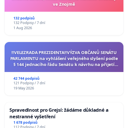
ve Znojmě
132 podpisů
132 Podpisy / 7 dní
1 Aug 2026
‼️VELEZRADA PREZIDENTA‼️VÝZVA OBČANŮ SENÁTU
PARLAMENTU na vyhlášení veřejného slyšení podle
§ 144 jednacího řádu Senátu k návrhu na přijetí
usnesení k podání ústavní žaloby na prezidenta
republiky
42 744 podpisů
121 Podpisy / 7 dní
19 May 2026
Spravedlnost pro Grejsí: žádáme důkladné a
nestranné vyšetření
1 678 podpisů
112 Podpisy / 7 dní