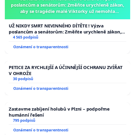
poslancům a senátorům: Změňte urychleně zákon,
aby se tragédie malé Viktorky už nemohla
opakovat!
UŽ NIKDY SMRT NEVINNÉHO DÍTĚTE ! Výzva
poslancům a senátorům: Změňte urychleně zákon,
aby se tragédie malé Viktorky už nemohla opakovat!
4 565 podpisů
Oznámení o transparentnosti
PETICE ZA RYCHLEJŠÍ A ÚČINNĚJŠÍ OCHRANU ZVÍŘAT
V OHROŽE
30 podpisů
Oznámení o transparentnosti
Zastavme zabíjení holubů v Plzni – podpořme
humánní řešení
795 podpisů
Oznámení o transparentnosti