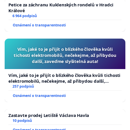
Petice za záchranu Kuklenských rondelů v Hradci
Králové
6 964 podpisů
Oznámení o transparentnosti
Vím, jaké to je přijít o blízkého člověka kvůli
tichosti elektromobilů, nečekejme, až přibydou
další, zaveďme slyšitelná auta!
Vím, jaké to je přijít o blízkého člověka kvůli tichosti
elektromobilů, nečekejme, až přibydou další,
zaveďme slyšitelná auta!
257 podpisů
Oznámení o transparentnosti
Zastavte prodej Letiště Václava Havla
10 podpisů
Oznámení o transparentnosti