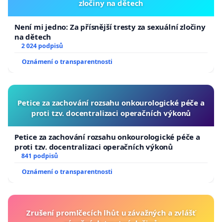
zločiny na dětech
Není mi jedno: Za přísnější tresty za sexuální zločiny
na dětech
2 024 podpisů
Oznámení o transparentnosti
Petice za zachování rozsahu onkourologické péče a
proti tzv. docentralizaci operačních výkonů
Petice za zachování rozsahu onkourologické péče a
proti tzv. docentralizaci operačních výkonů
841 podpisů
Oznámení o transparentnosti
Zrušení promlčecích lhůt u závažných a zvlášť