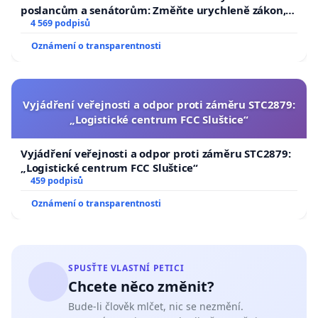
poslancům a senátorům: Změňte urychleně zákon,
aby se tragédie malé Viktorky už nemohla opakovat!
4 569 podpisů
Oznámení o transparentnosti
Vyjádření veřejnosti a odpor proti záměru STC2879:
„Logistické centrum FCC Sluštice“
Vyjádření veřejnosti a odpor proti záměru STC2879:
„Logistické centrum FCC Sluštice“
459 podpisů
Oznámení o transparentnosti
SPUSŤTE VLASTNÍ PETICI
Chcete něco změnit?
Bude-li člověk mlčet, nic se nezmění.