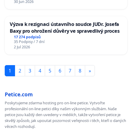
30 Jun 2026
Výzva k rezignaci ústavního soudce JUDr. Josefa
Baxy pro ohrožení důvěry ve spravedlivý proces
17 274 podpisů
35 Podpisy / 7 dní
2 Jul 2026
1
2
3
4
5
6
7
8
»
Petice.com
Poskytujeme zdarma hosting pro on-line petice. Vytvořte
profesionální on-line petici díky našim výkonným službám. Naše
petice jsou každý den uvedeny v médiích, takže vytvoření petice je
skvělý způsob, jak upoutat pozornost veřejnosti i těch, kteří o daných
věcech rozhodují.