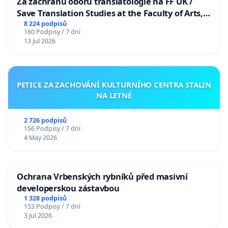
Za záchranu oboru translatologie na FF UK /
Save Translation Studies at the Faculty of Arts,
Charles University
8 224 podpisů
160 Podpisy / 7 dní
13 Jul 2026
PETICE ZA ZACHOVÁNÍ KULTURNÍHO CENTRA STALIN
NA LETNÉ
2 726 podpisů
156 Podpisy / 7 dní
4 May 2026
Ochrana Vrbenských rybníků před masivní
developerskou zástavbou
1 328 podpisů
153 Podpisy / 7 dní
3 Jul 2026