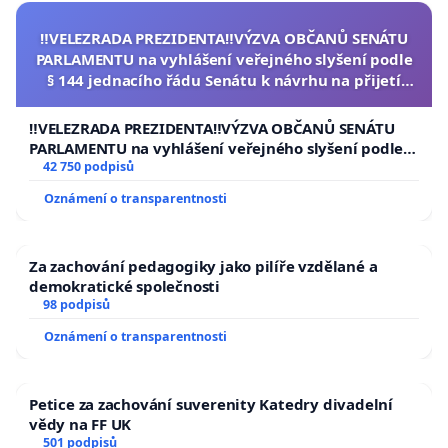
‼️VELEZRADA PREZIDENTA‼️VÝZVA OBČANŮ SENÁTU
PARLAMENTU na vyhlášení veřejného slyšení podle
§ 144 jednacího řádu Senátu k návrhu na přijetí
usnesení k podání ústavní žaloby na prezidenta
republiky
‼️VELEZRADA PREZIDENTA‼️VÝZVA OBČANŮ SENÁTU
PARLAMENTU na vyhlášení veřejného slyšení podle §
144 jednacího řádu Senátu k návrhu na přijetí
42 750 podpisů
usnesení k podání ústavní žaloby na prezidenta
Oznámení o transparentnosti
republiky
Za zachování pedagogiky jako pilíře vzdělané a
demokratické společnosti
98 podpisů
Oznámení o transparentnosti
Petice za zachování suverenity Katedry divadelní
vědy na FF UK
501 podpisů