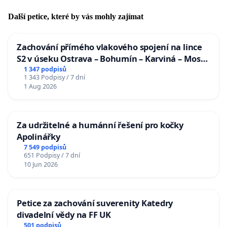
Další petice, které by vás mohly zajímat
Zachování přímého vlakového spojení na lince
S2 v úseku Ostrava – Bohumín – Karviná – Mosty
u Jablunkova
1 347 podpisů
1 343 Podpisy / 7 dní
1 Aug 2026
Za udržitelné a humánní řešení pro kočky
Apolinářky
7 549 podpisů
651 Podpisy / 7 dní
10 Jun 2026
Petice za zachování suverenity Katedry
divadelní vědy na FF UK
501 podpisů