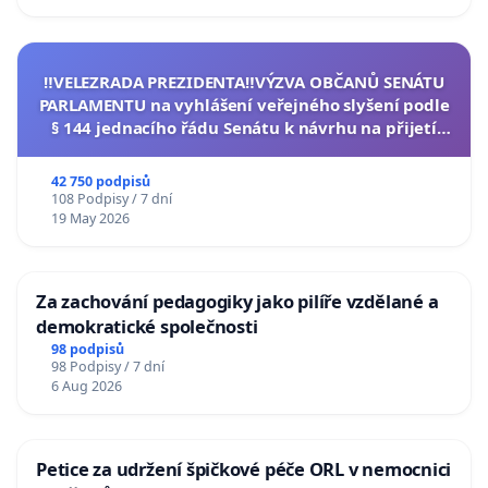
‼️VELEZRADA PREZIDENTA‼️VÝZVA OBČANŮ SENÁTU
PARLAMENTU na vyhlášení veřejného slyšení podle
§ 144 jednacího řádu Senátu k návrhu na přijetí
usnesení k podání ústavní žaloby na prezidenta
republiky
42 750 podpisů
108 Podpisy / 7 dní
19 May 2026
Za zachování pedagogiky jako pilíře vzdělané a
demokratické společnosti
98 podpisů
98 Podpisy / 7 dní
6 Aug 2026
Petice za udržení špičkové péče ORL v nemocnici