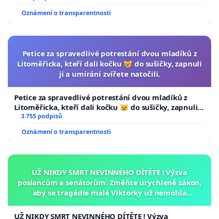
Oznámení o transparentnosti
Petice za spravedlivé potrestání dvou mladíků z
Litoměřicka, kteří dali kočku 😿 do sušičky, zapnuli
ji a umírání zvířete natočili.
Petice za spravedlivé potrestání dvou mladíků z
Litoměřicka, kteří dali kočku 😿 do sušičky, zapnuli ji
a umírání zvířete natočili.
3 755 podpisů
Oznámení o transparentnosti
UŽ NIKDY SMRT NEVINNÉHO DÍTĚTE ! Výzva
poslancům a senátorům: Změňte urychleně zákon,
aby se tragédie malé Viktorky už nemohla
opakovat!
UŽ NIKDY SMRT NEVINNÉHO DÍTĚTE ! Výzva