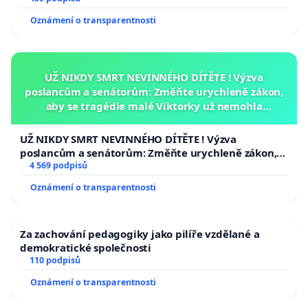
Oznámení o transparentnosti
UŽ NIKDY SMRT NEVINNÉHO DÍTĚTE ! Výzva
poslancům a senátorům: Změňte urychleně zákon,
aby se tragédie malé Viktorky už nemohla
opakovat!
UŽ NIKDY SMRT NEVINNÉHO DÍTĚTE ! Výzva
poslancům a senátorům: Změňte urychleně zákon,
aby se tragédie malé Viktorky už nemohla opakovat!
4 569 podpisů
Oznámení o transparentnosti
Za zachování pedagogiky jako pilíře vzdělané a
demokratické společnosti
110 podpisů
Oznámení o transparentnosti