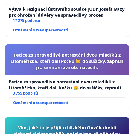
Výzva k rezignaci ústavního soudce JUDr. Josefa Baxy
pro ohrožení důvěry ve spravedlivý proces
17 275 podpisů
Oznámení o transparentnosti
Petice za spravedlivé potrestání dvou mladíků z
Litoměřicka, kteří dali kočku 😿 do sušičky, zapnuli
ji a umírání zvířete natočili.
Petice za spravedlivé potrestání dvou mladíků z
Litoměřicka, kteří dali kočku 😿 do sušičky, zapnuli ji
a umírání zvířete natočili.
3 755 podpisů
Oznámení o transparentnosti
Vím, jaké to je přijít o blízkého člověka kvůli
tichosti elektromobilů, nečekejme, až přibydou