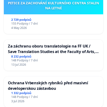
PETICE ZA ZACHOVÁNÍ KULTURNÍHO CENTRA STALIN
NA LETNÉ
2 729 podpisů
155 Podpisy / 7 dní
4 May 2026
Za záchranu oboru translatologie na FF UK /
Save Translation Studies at the Faculty of Arts,
Charles University
8 232 podpisů
148 Podpisy / 7 dní
13 Jul 2026
Ochrana Vrbenských rybníků před masivní
developerskou zástavbou
1 332 podpisů
148 Podpisy / 7 dní
3 Jul 2026