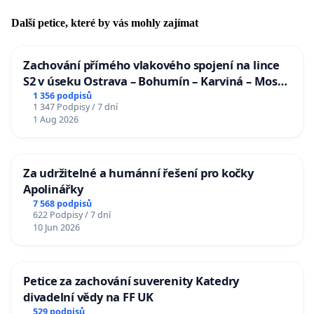
Další petice, které by vás mohly zajímat
Zachování přímého vlakového spojení na lince
S2 v úseku Ostrava – Bohumín – Karviná – Mosty
u Jablunkova
1 356 podpisů
1 347 Podpisy / 7 dní
1 Aug 2026
Za udržitelné a humánní řešení pro kočky
Apolinářky
7 568 podpisů
622 Podpisy / 7 dní
10 Jun 2026
Petice za zachování suverenity Katedry
divadelní vědy na FF UK
529 podpisů