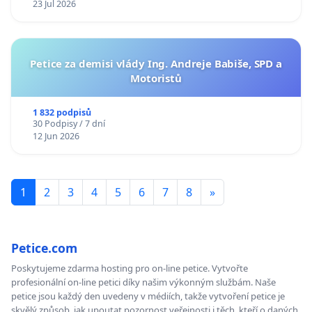
23 Jul 2026
Petice za demisi vlády Ing. Andreje Babiše, SPD a
Motoristů
1 832 podpisů
30 Podpisy / 7 dní
12 Jun 2026
1
2
3
4
5
6
7
8
»
Petice.com
Poskytujeme zdarma hosting pro on-line petice. Vytvořte
profesionální on-line petici díky našim výkonným službám. Naše
petice jsou každý den uvedeny v médiích, takže vytvoření petice je
skvělý způsob, jak upoutat pozornost veřejnosti i těch, kteří o daných