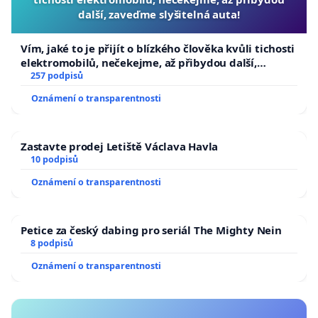
další, zaveďme slyšitelná auta!
Vím, jaké to je přijít o blízkého člověka kvůli tichosti
elektromobilů, nečekejme, až přibydou další,
zaveďme slyšitelná auta!
257 podpisů
Oznámení o transparentnosti
Zastavte prodej Letiště Václava Havla
10 podpisů
Oznámení o transparentnosti
Petice za český dabing pro seriál The Mighty Nein
8 podpisů
Oznámení o transparentnosti