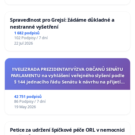
Spravedlnost pro Grejsí: žádáme důkladné a
nestranné vyšetření
1 682 podpisů
102 Podpisy / 7 dní
22 Jul 2026
‼️VELEZRADA PREZIDENTA‼️VÝZVA OBČANŮ SENÁTU
PARLAMENTU na vyhlášení veřejného slyšení podle
§ 144 jednacího řádu Senátu k návrhu na přijetí
usnesení k podání ústavní žaloby na prezidenta
republiky
42 751 podpisů
86 Podpisy / 7 dní
19 May 2026
Petice za udržení špičkové péče ORL v nemocnici