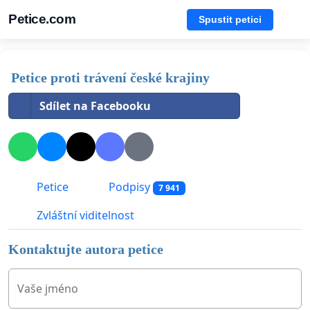
Petice.com
Spustit petici
Petice proti trávení české krajiny
Sdílet na Facebooku
Petice
Podpisy
7 941
Zvláštní viditelnost
Kontaktujte autora petice
Vaše jméno