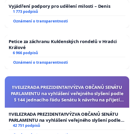
Vyjádření podpory pro udělení milosti – Denis
1 773 podpisů
Oznámení o transparentnosti
Petice za záchranu Kuklenských rondelů v Hradci
Králové
6 966 podpisů
Oznámení o transparentnosti
‼️VELEZRADA PREZIDENTA‼️VÝZVA OBČANŮ SENÁTU
PARLAMENTU na vyhlášení veřejného slyšení podle
§ 144 jednacího řádu Senátu k návrhu na přijetí
usnesení k podání ústavní žaloby na prezidenta
republiky
‼️VELEZRADA PREZIDENTA‼️VÝZVA OBČANŮ SENÁTU
PARLAMENTU na vyhlášení veřejného slyšení podle §
144 jednacího řádu Senátu k návrhu na přijetí
42 751 podpisů
usnesení k podání ústavní žaloby na prezidenta