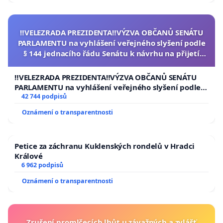
‼️VELEZRADA PREZIDENTA‼️VÝZVA OBČANŮ SENÁTU
PARLAMENTU na vyhlášení veřejného slyšení podle
§ 144 jednacího řádu Senátu k návrhu na přijetí
usnesení k podání ústavní žaloby na prezidenta
republiky
‼️VELEZRADA PREZIDENTA‼️VÝZVA OBČANŮ SENÁTU
PARLAMENTU na vyhlášení veřejného slyšení podle §
144 jednacího řádu Senátu k návrhu na přijetí
42 744 podpisů
usnesení k podání ústavní žaloby na prezidenta
Oznámení o transparentnosti
republiky
Petice za záchranu Kuklenských rondelů v Hradci
Králové
6 962 podpisů
Oznámení o transparentnosti
Zrušení promlčecích lhůt u závažných a zvlášť