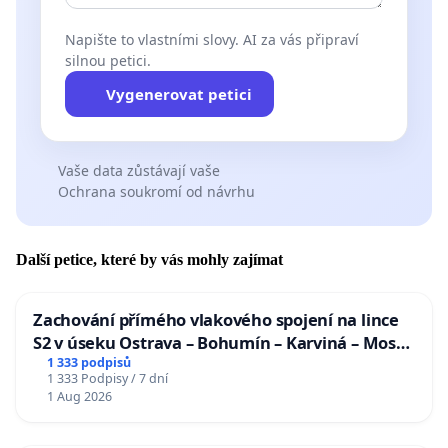
Napište to vlastními slovy. AI za vás připraví
silnou petici.
Vygenerovat petici
Vaše data zůstávají vaše
Ochrana soukromí od návrhu
Další petice, které by vás mohly zajímat
Zachování přímého vlakového spojení na lince
S2 v úseku Ostrava – Bohumín – Karviná – Mosty
u Jablunkova
1 333 podpisů
1 333 Podpisy / 7 dní
1 Aug 2026