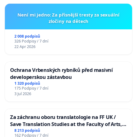
Není mi jedno: Za přísnější tresty za sexuální
zločiny na dětech
2 008 podpisů
326 Podpisy / 7 dní
22 Apr 2026
Ochrana Vrbenských rybníků před masivní
developerskou zástavbou
1 320 podpisů
175 Podpisy / 7 dní
3 Jul 2026
Za záchranu oboru translatologie na FF UK /
Save Translation Studies at the Faculty of Arts,
Charles University
8 213 podpisů
162 Podpisy / 7 dní