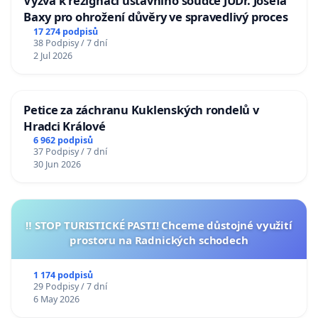
Výzva k rezignaci ústavního soudce JUDr. Josefa
Baxy pro ohrožení důvěry ve spravedlivý proces
17 274 podpisů
38 Podpisy / 7 dní
2 Jul 2026
Petice za záchranu Kuklenských rondelů v
Hradci Králové
6 962 podpisů
37 Podpisy / 7 dní
30 Jun 2026
‼️ STOP TURISTICKÉ PASTI! Chceme důstojné využití
prostoru na Radnických schodech
1 174 podpisů
29 Podpisy / 7 dní
6 May 2026