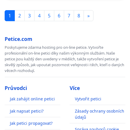
1
2
3
4
5
6
7
8
»
Petice.com
Poskytujeme zdarma hosting pro on-line petice. Vytvořte
profesionální on-line petici díky našim výkonným službám. Naše
petice jsou každý den uvedeny v médiích, takže vytvoření petice je
skvělý způsob, jak upoutat pozornost veřejnosti i těch, kteří o daných
věcech rozhodují.
Průvodci
Více
Jak zahájit online petici
Vytvořit petici
Jak napsat petici?
Zásady ochrany osobních
údajů
Jak petici propagovat?
Správa souborů cookie