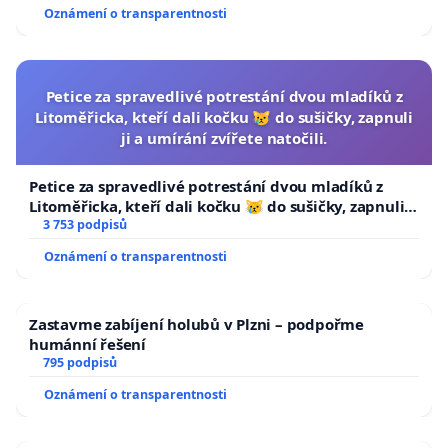
Oznámení o transparentnosti
Petice za spravedlivé potrestání dvou mladíků z
Litoměřicka, kteří dali kočku 😿 do sušičky, zapnuli
ji a umírání zvířete natočili.
Petice za spravedlivé potrestání dvou mladíků z
Litoměřicka, kteří dali kočku 😿 do sušičky, zapnuli ji
a umírání zvířete natočili.
3 753 podpisů
Oznámení o transparentnosti
Zastavme zabíjení holubů v Plzni – podpořme
humánní řešení
795 podpisů
Oznámení o transparentnosti