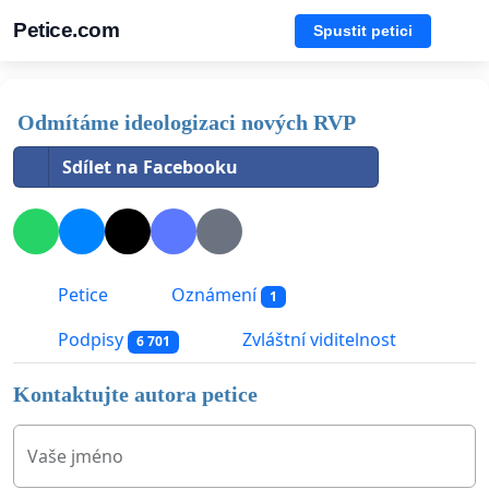
Petice.com
Spustit petici
Odmítáme ideologizaci nových RVP
Sdílet na Facebooku
Petice
Oznámení
1
Podpisy
Zvláštní viditelnost
6 701
Kontaktujte autora petice
Vaše jméno