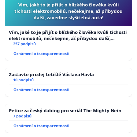
Vím, jaké to je přijít o blízkého člověka kvůli
tichosti elektromobilů, nečekejme, až přibydou
další, zaveďme slyšitelná auta!
Vím, jaké to je přijít o blízkého člověka kvůli tichosti
elektromobilů, nečekejme, až přibydou další,
zaveďme slyšitelná auta!
257 podpisů
Oznámení o transparentnosti
Zastavte prodej Letiště Václava Havla
10 podpisů
Oznámení o transparentnosti
Petice za český dabing pro seriál The Mighty Nein
7 podpisů
Oznámení o transparentnosti