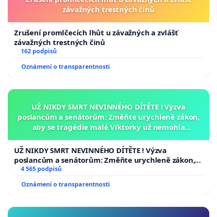
závažných trestných činů
Zrušení promlčecích lhůt u závažných a zvlášť
závažných trestných činů
162 podpisů
Oznámení o transparentnosti
UŽ NIKDY SMRT NEVINNÉHO DÍTĚTE ! Výzva
poslancům a senátorům: Změňte urychleně zákon,
aby se tragédie malé Viktorky už nemohla
opakovat!
UŽ NIKDY SMRT NEVINNÉHO DÍTĚTE ! Výzva
poslancům a senátorům: Změňte urychleně zákon,
aby se tragédie malé Viktorky už nemohla opakovat!
4 565 podpisů
Oznámení o transparentnosti