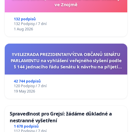
ve Znojmě
132 podpisů
132 Podpisy / 7 dní
1 Aug 2026
‼️VELEZRADA PREZIDENTA‼️VÝZVA OBČANŮ SENÁTU
PARLAMENTU na vyhlášení veřejného slyšení podle
§ 144 jednacího řádu Senátu k návrhu na přijetí
usnesení k podání ústavní žaloby na prezidenta
republiky
42 744 podpisů
120 Podpisy / 7 dní
19 May 2026
Spravedlnost pro Grejsí: žádáme důkladné a
nestranné vyšetření
1 678 podpisů
112 Podpisy / 7 dní