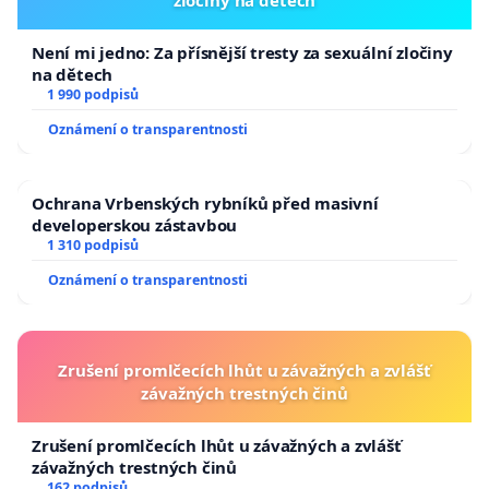
Není mi jedno: Za přísnější tresty za sexuální zločiny
na dětech
1 990 podpisů
Oznámení o transparentnosti
Ochrana Vrbenských rybníků před masivní
developerskou zástavbou
1 310 podpisů
Oznámení o transparentnosti
Zrušení promlčecích lhůt u závažných a zvlášť
závažných trestných činů
Zrušení promlčecích lhůt u závažných a zvlášť
závažných trestných činů
162 podpisů