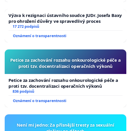
Výzva k rezignaci ústavního soudce JUDr. Josefa Baxy
pro ohrožení důvěry ve spravedlivý proces
17 272 podpisů
Oznámení o transparentnosti
Petice za zachování rozsahu onkourologické péče a
proti tzv. docentralizaci operačních výkonů
Petice za zachování rozsahu onkourologické péče a
proti tzv. docentralizaci operačních výkonů
836 podpisů
Oznámení o transparentnosti
Není mi jedno: Za přísnější tresty za sexuální
zločiny na dětech