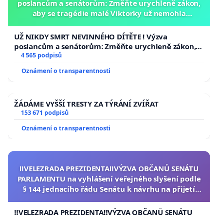
poslancům a senátorům: Změňte urychleně zákon,
aby se tragédie malé Viktorky už nemohla
opakovat!
UŽ NIKDY SMRT NEVINNÉHO DÍTĚTE ! Výzva
poslancům a senátorům: Změňte urychleně zákon,
aby se tragédie malé Viktorky už nemohla opakovat!
4 565 podpisů
Oznámení o transparentnosti
ŽÁDÁME VYŠŠÍ TRESTY ZA TÝRÁNÍ ZVÍŘAT
153 671 podpisů
Oznámení o transparentnosti
‼️VELEZRADA PREZIDENTA‼️VÝZVA OBČANŮ SENÁTU
PARLAMENTU na vyhlášení veřejného slyšení podle
§ 144 jednacího řádu Senátu k návrhu na přijetí
usnesení k podání ústavní žaloby na prezidenta
republiky
‼️VELEZRADA PREZIDENTA‼️VÝZVA OBČANŮ SENÁTU