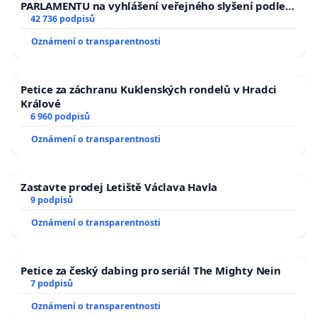
PARLAMENTU na vyhlášení veřejného slyšení podle §
144 jednacího řádu Senátu k návrhu na přijetí
42 736 podpisů
usnesení k podání ústavní žaloby na prezidenta
Oznámení o transparentnosti
republiky
Petice za záchranu Kuklenských rondelů v Hradci
Králové
6 960 podpisů
Oznámení o transparentnosti
Zastavte prodej Letiště Václava Havla
9 podpisů
Oznámení o transparentnosti
Petice za český dabing pro seriál The Mighty Nein
7 podpisů
Oznámení o transparentnosti