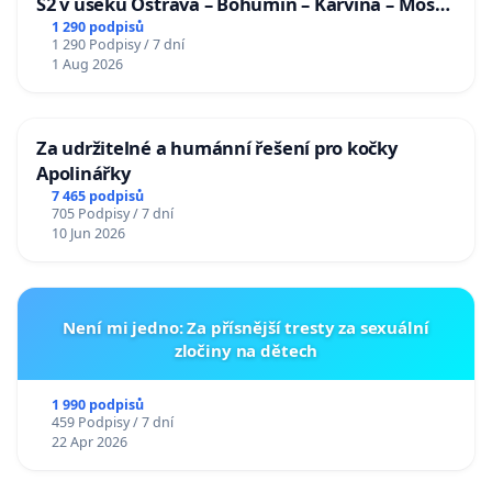
S2 v úseku Ostrava – Bohumín – Karviná – Mosty
u Jablunkova
1 290 podpisů
1 290 Podpisy / 7 dní
1 Aug 2026
Za udržitelné a humánní řešení pro kočky
Apolinářky
7 465 podpisů
705 Podpisy / 7 dní
10 Jun 2026
Není mi jedno: Za přísnější tresty za sexuální
zločiny na dětech
1 990 podpisů
459 Podpisy / 7 dní
22 Apr 2026