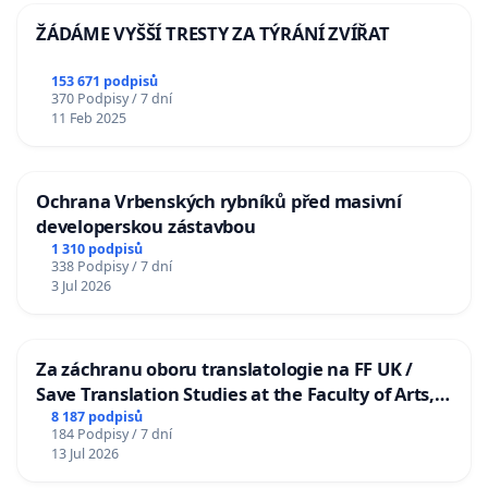
ŽÁDÁME VYŠŠÍ TRESTY ZA TÝRÁNÍ ZVÍŘAT
153 671 podpisů
370 Podpisy / 7 dní
11 Feb 2025
Ochrana Vrbenských rybníků před masivní
developerskou zástavbou
1 310 podpisů
338 Podpisy / 7 dní
3 Jul 2026
Za záchranu oboru translatologie na FF UK /
Save Translation Studies at the Faculty of Arts,
Charles University
8 187 podpisů
184 Podpisy / 7 dní
13 Jul 2026