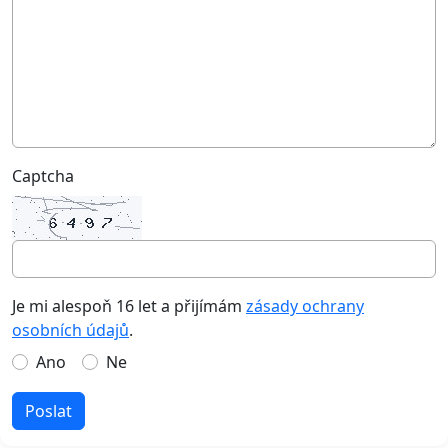
Captcha
Je mi alespoň 16 let a přijímám
zásady ochrany
osobních údajů
.
Ano
Ne
Poslat