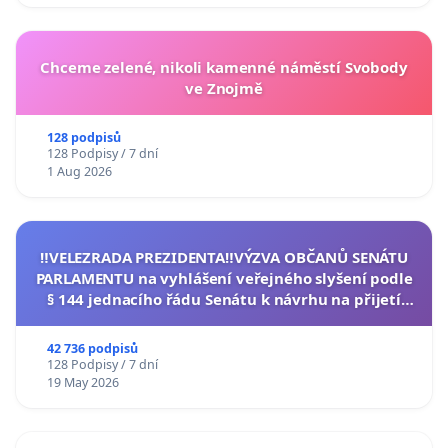
Chceme zelené, nikoli kamenné náměstí Svobody
ve Znojmě
128 podpisů
128 Podpisy / 7 dní
1 Aug 2026
‼️VELEZRADA PREZIDENTA‼️VÝZVA OBČANŮ SENÁTU
PARLAMENTU na vyhlášení veřejného slyšení podle
§ 144 jednacího řádu Senátu k návrhu na přijetí
usnesení k podání ústavní žaloby na prezidenta
republiky
42 736 podpisů
128 Podpisy / 7 dní
19 May 2026