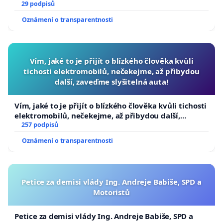
29 podpisů
Oznámení o transparentnosti
Vím, jaké to je přijít o blízkého člověka kvůli
tichosti elektromobilů, nečekejme, až přibydou
další, zaveďme slyšitelná auta!
Vím, jaké to je přijít o blízkého člověka kvůli tichosti
elektromobilů, nečekejme, až přibydou další,
zaveďme slyšitelná auta!
257 podpisů
Oznámení o transparentnosti
Petice za demisi vlády Ing. Andreje Babiše, SPD a
Motoristů
Petice za demisi vlády Ing. Andreje Babiše, SPD a