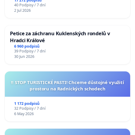
17 272 podpisů
40 Podpisy / 7 dní
2 Jul 2026
Petice za záchranu Kuklenských rondelů v
Hradci Králové
6 960 podpisů
39 Podpisy / 7 dní
30 Jun 2026
‼️ STOP TURISTICKÉ PASTI! Chceme důstojné využití
prostoru na Radnických schodech
1 172 podpisů
32 Podpisy / 7 dní
6 May 2026