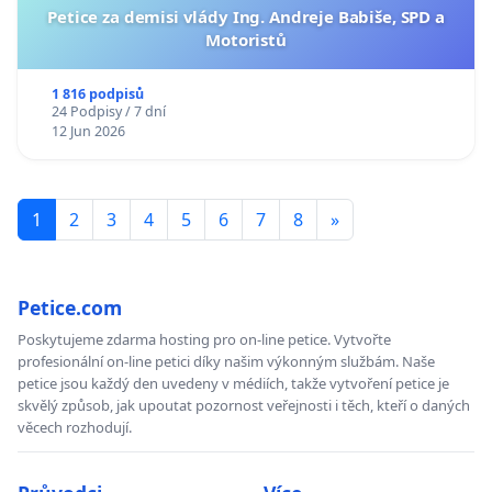
Petice za demisi vlády Ing. Andreje Babiše, SPD a
Motoristů
1 816 podpisů
24 Podpisy / 7 dní
12 Jun 2026
1
2
3
4
5
6
7
8
»
Petice.com
Poskytujeme zdarma hosting pro on-line petice. Vytvořte
profesionální on-line petici díky našim výkonným službám. Naše
petice jsou každý den uvedeny v médiích, takže vytvoření petice je
skvělý způsob, jak upoutat pozornost veřejnosti i těch, kteří o daných
věcech rozhodují.