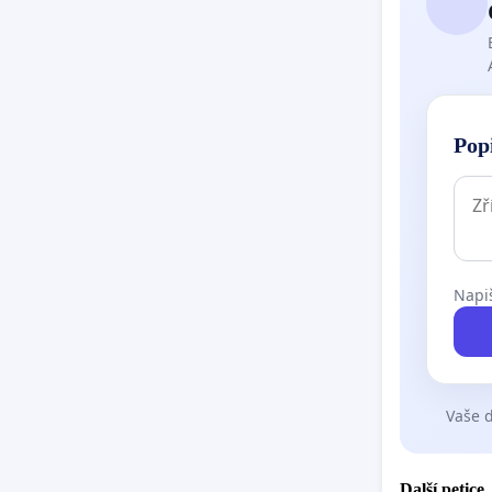
Pop
Napiš
Vaše d
Další petice