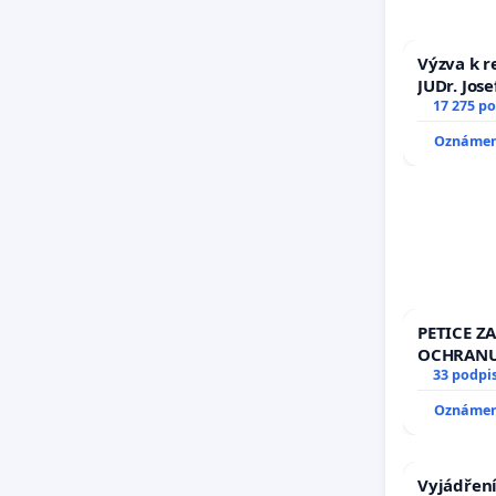
Výzva k r
JUDr. Jos
důvěry ve
17 275 p
Oznámení
PETICE ZA
OCHRANU
33 podpi
Oznámení
Vyjádření