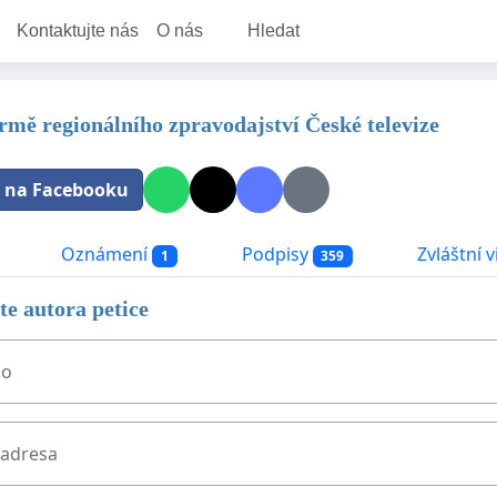
Kontaktujte nás
O nás
Hledat
ormě regionálního zpravodajství České televize
t na Facebooku
Oznámení
Podpisy
Zvláštní v
1
359
e autora petice
no
 adresa