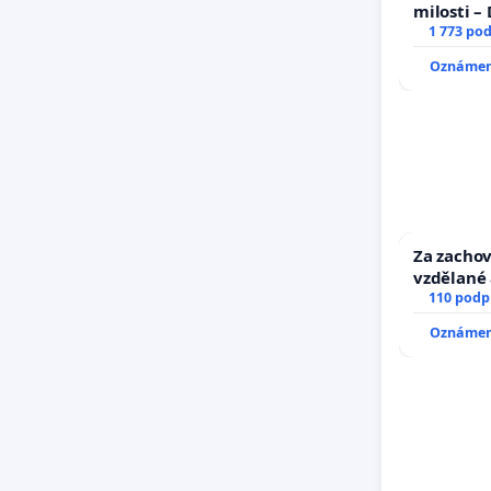
milosti –
1 773 po
Oznámení
Za zachov
vzdělané 
110 podp
Oznámení