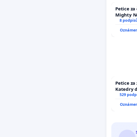
Petice za
Mighty N
8 podpis
Oznámení
Petice za
Katedry d
529 podp
Oznámení