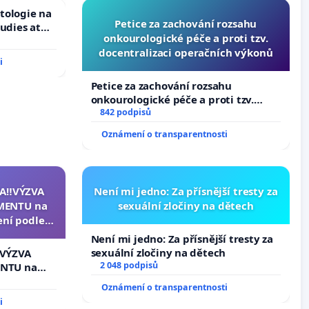
tologie na
Petice za zachování rozsahu
tudies at
onkourologické péče a proti tzv.
s
docentralizaci operačních výkonů
i
Petice za zachování rozsahu
onkourologické péče a proti tzv.
docentralizaci operačních výkonů
842 podpisů
Oznámení o transparentnosti
A‼️VÝZVA
Není mi jedno: Za přísnější tresty za
MENTU na
sexuální zločiny na dětech
ení podle §
enátu k
Není mi jedno: Za přísnější tresty za
ní k podání
sexuální zločiny na dětech
️VÝZVA
zidenta
2 048 podpisů
NTU na
í podle §
Oznámení o transparentnosti
u k návrhu
i
ní ústavní