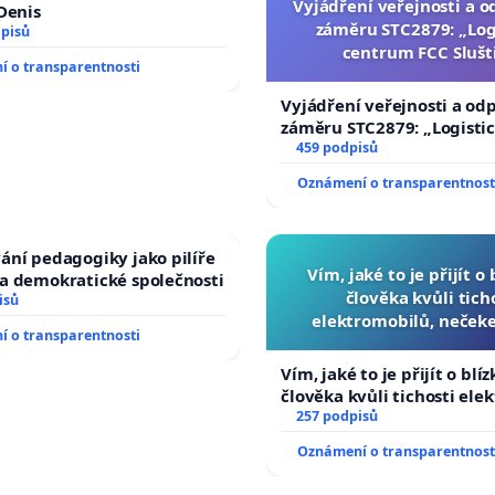
Vyjádření veřejnosti a o
 Denis
záměru STC2879: „Log
dpisů
centrum FCC Slušt
 o transparentnosti
Vyjádření veřejnosti a odp
záměru STC2879: „Logisti
centrum FCC Sluštice“
459 podpisů
Oznámení o transparentnost
ání pedagogiky jako pilíře
Vím, jaké to je přijít o
a demokratické společnosti
člověka kvůli tich
isů
elektromobilů, nečeke
 o transparentnosti
přibydou další, zaveďme 
auta!
Vím, jaké to je přijít o blí
člověka kvůli tichosti ele
nečekejme, až přibydou da
257 podpisů
zaveďme slyšitelná auta!
Oznámení o transparentnost