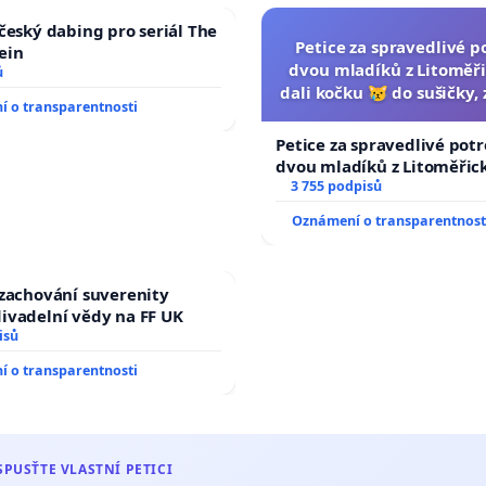
 český dabing pro seriál The
Petice za spravedlivé p
ein
dvou mladíků z Litoměři
ů
dali kočku 😿 do sušičky, 
 o transparentnosti
umírání zvířete nato
Petice za spravedlivé potr
dvou mladíků z Litoměřick
dali kočku 😿 do sušičky, z
3 755 podpisů
umírání zvířete natočili.
Oznámení o transparentnost
 zachování suverenity
ivadelní vědy na FF UK
isů
 o transparentnosti
SPUSŤTE VLASTNÍ PETICI