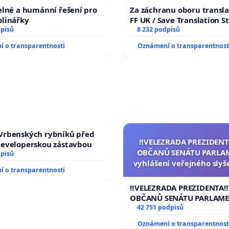
elné a humánní řešení pro
Za záchranu oboru transla
olinářky
FF UK / Save Translation S
dpisů
the Faculty of Arts, Charle
8 232 podpisů
University
 o transparentnosti
Oznámení o transparentnost
Vrbenských rybníků před
‼️VELEZRADA PREZIDENT
developerskou zástavbou
OBČANŮ SENÁTU PARLA
dpisů
vyhlášení veřejného slyš
 o transparentnosti
144 jednacího řádu S
návrhu na přijetí usnese
‼️VELEZRADA PREZIDENTA‼
ústavní žaloby na pre
OBČANŮ SENÁTU PARLAME
republiky
vyhlášení veřejného slyšen
42 751 podpisů
144 jednacího řádu Senát
Oznámení o transparentnost
na přijetí usnesení k podá