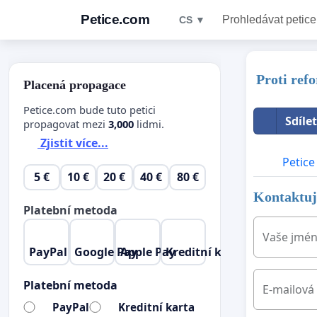
Petice.com
Prohledávat petice
CS ▼
Proti ref
Placená propagace
Petice.com bude tuto petici
Sdíle
propagovat mezi
3,000
lidmi.
Zjistit více...
Petice
5 €
10 €
20 €
40 €
80 €
Kontaktujt
Platební metoda
Vaše jmé
PayPal
Google Pay
Apple Pay
Kreditní karta
Platební metoda
E-mailová
PayPal
Kreditní karta