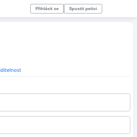
Přihlásit se
Spustit petici
iditelnost