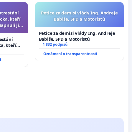
otrestání
Petice za demisi vlády Ing. Andreje
cka, kteří
Babiše, SPD a Motoristů
zapnuli ji a
čili.
Petice za demisi vlády Ing. Andreje
Babiše, SPD a Motoristů
estání
1 832 podpisů
a, kteří
apnuli ji a
Oznámení o transparentnosti
i