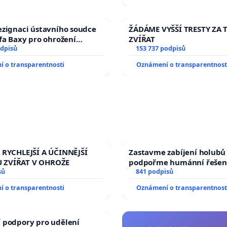
žaloby na prezidenta repu
ezignaci ústavního soudce
ŽÁDÁME VYŠŠÍ TRESTY ZA 
efa Baxy pro ohrožení
ZVÍŘAT
 spravedlivý proces
odpisů
153 737 podpisů
 o transparentnosti
Oznámení o transparentnost
 RYCHLEJŠÍ A ÚČINNĚJŠÍ
Zastavme zabíjení holubů 
 ZVÍŘAT V OHROŽE
podpořme humánní řešen
sů
841 podpisů
 o transparentnosti
Oznámení o transparentnost
 podpory pro udělení