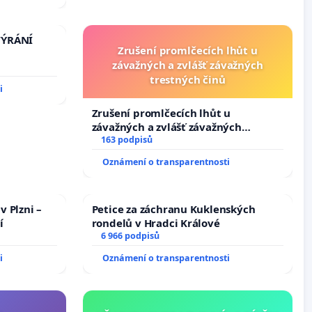
bliky
TÝRÁNÍ
Zrušení promlčecích lhůt u
závažných a zvlášť závažných
trestných činů
i
Zrušení promlčecích lhůt u
závažných a zvlášť závažných
trestných činů
163 podpisů
Oznámení o transparentnosti
v Plzni –
Petice za záchranu Kuklenských
í
rondelů v Hradci Králové
6 966 podpisů
i
Oznámení o transparentnosti