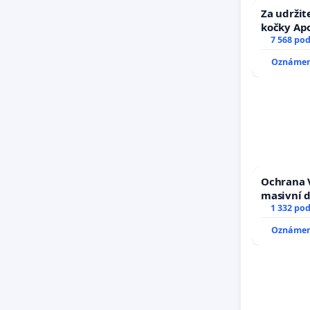
Za udržit
kočky Ap
7 568 po
Oznámení
Ochrana 
masivní 
1 332 po
Oznámení