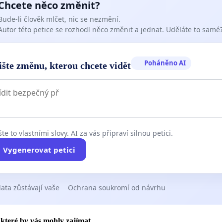
Chcete něco změnit?
Bude-li člověk mlčet, nic se nezmění.
Autor této petice se rozhodl něco změnit a jednat. Uděláte to samé
Poháněno AI
ište změnu, kterou chcete vidět
te to vlastními slovy. AI za vás připraví silnou petici.
Vygenerovat petici
ata zůstávají vaše
Ochrana soukromí od návrhu
, které by vás mohly zajímat