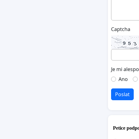
Captcha
Je mi alesp
Ano
Poslat
Petice podpo