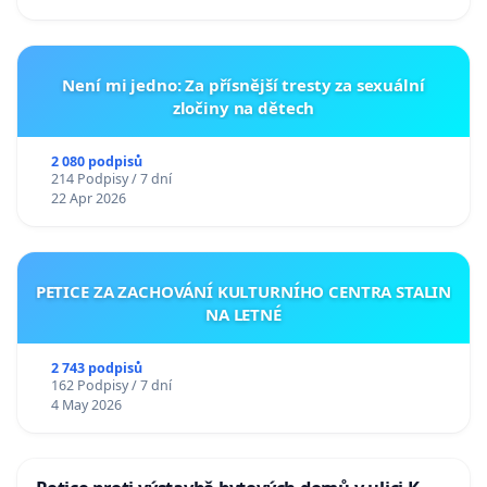
Není mi jedno: Za přísnější tresty za sexuální
zločiny na dětech
2 080 podpisů
214 Podpisy / 7 dní
22 Apr 2026
PETICE ZA ZACHOVÁNÍ KULTURNÍHO CENTRA STALIN
NA LETNÉ
2 743 podpisů
162 Podpisy / 7 dní
4 May 2026