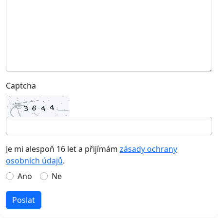
Captcha
Je mi alespoň 16 let a přijímám
zásady ochrany
osobních údajů
.
Ano
Ne
Poslat