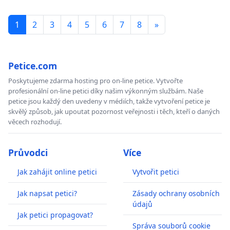
1
2
3
4
5
6
7
8
»
Petice.com
Poskytujeme zdarma hosting pro on-line petice. Vytvořte
profesionální on-line petici díky našim výkonným službám. Naše
petice jsou každý den uvedeny v médiích, takže vytvoření petice je
skvělý způsob, jak upoutat pozornost veřejnosti i těch, kteří o daných
věcech rozhodují.
Průvodci
Více
Jak zahájit online petici
Vytvořit petici
Jak napsat petici?
Zásady ochrany osobních
údajů
Jak petici propagovat?
Správa souborů cookie