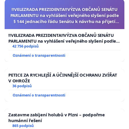
‼️VELEZRADA PREZIDENTA‼️VÝZVA OBČANŮ SENÁTU
PARLAMENTU na vyhlášení veřejného slyšení podle
§ 144 jednacího řádu Senátu k návrhu na přijetí
usnesení k podání ústavní žaloby na prezidenta
republiky
‼️VELEZRADA PREZIDENTA‼️VÝZVA OBČANŮ SENÁTU
PARLAMENTU na vyhlášení veřejného slyšení podle §
144 jednacího řádu Senátu k návrhu na přijetí
42 756 podpisů
usnesení k podání ústavní žaloby na prezidenta
Oznámení o transparentnosti
republiky
PETICE ZA RYCHLEJŠÍ A ÚČINNĚJŠÍ OCHRANU ZVÍŘAT
V OHROŽE
36 podpisů
Oznámení o transparentnosti
Zastavme zabíjení holubů v Plzni – podpořme
humánní řešení
865 podpisů