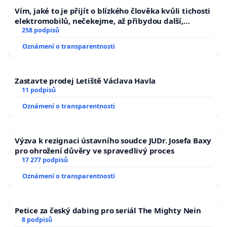
Vím, jaké to je přijít o blízkého člověka kvůli tichosti
elektromobilů, nečekejme, až přibydou další,
zaveďme slyšitelná auta!
258 podpisů
Oznámení o transparentnosti
Zastavte prodej Letiště Václava Havla
11 podpisů
Oznámení o transparentnosti
Výzva k rezignaci ústavního soudce JUDr. Josefa Baxy
pro ohrožení důvěry ve spravedlivý proces
17 277 podpisů
Oznámení o transparentnosti
Petice za český dabing pro seriál The Mighty Nein
8 podpisů