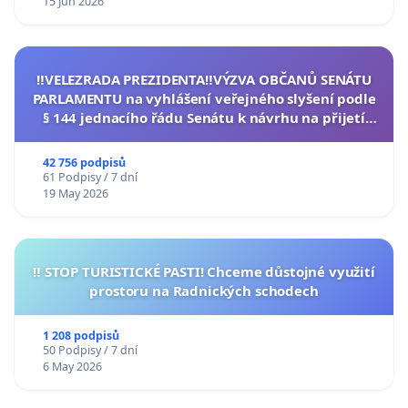
15 Jun 2026
‼️VELEZRADA PREZIDENTA‼️VÝZVA OBČANŮ SENÁTU
PARLAMENTU na vyhlášení veřejného slyšení podle
§ 144 jednacího řádu Senátu k návrhu na přijetí
usnesení k podání ústavní žaloby na prezidenta
republiky
42 756 podpisů
61 Podpisy / 7 dní
19 May 2026
‼️ STOP TURISTICKÉ PASTI! Chceme důstojné využití
prostoru na Radnických schodech
1 208 podpisů
50 Podpisy / 7 dní
6 May 2026