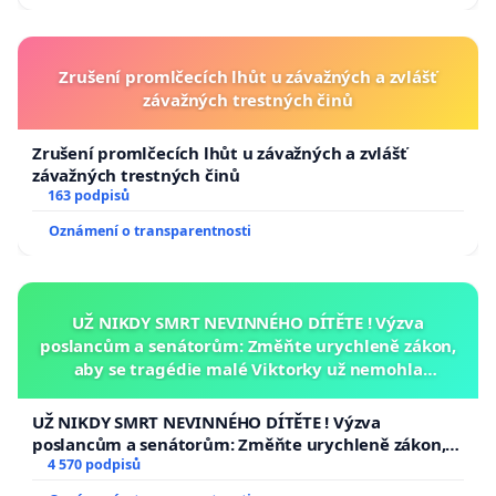
Zrušení promlčecích lhůt u závažných a zvlášť
závažných trestných činů
Zrušení promlčecích lhůt u závažných a zvlášť
závažných trestných činů
163 podpisů
Oznámení o transparentnosti
UŽ NIKDY SMRT NEVINNÉHO DÍTĚTE ! Výzva
poslancům a senátorům: Změňte urychleně zákon,
aby se tragédie malé Viktorky už nemohla
opakovat!
UŽ NIKDY SMRT NEVINNÉHO DÍTĚTE ! Výzva
poslancům a senátorům: Změňte urychleně zákon,
aby se tragédie malé Viktorky už nemohla opakovat!
4 570 podpisů