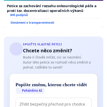
Petice za zachování rozsahu onkourologické péče a
proti tzv. docentralizaci operačních výkonů
845 podpisů
Oznámení o transparentnosti
SPUSŤTE VLASTNÍ PETICI
Chcete něco změnit?
Bude-li člověk mlčet, nic se nezmění.
Autor této petice se rozhodl něco změnit a
jednat. Uděláte to samé?
Popište změnu, kterou chcete vidět
Poháněno AI