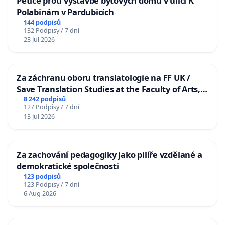
Petice proti výstavbě bytových domů v ulici K
Polabinám v Pardubicích
144 podpisů
132 Podpisy / 7 dní
23 Jul 2026
Za záchranu oboru translatologie na FF UK /
Save Translation Studies at the Faculty of Arts,
Charles University
8 242 podpisů
127 Podpisy / 7 dní
13 Jul 2026
Za zachování pedagogiky jako pilíře vzdělané a
demokratické společnosti
123 podpisů
123 Podpisy / 7 dní
6 Aug 2026