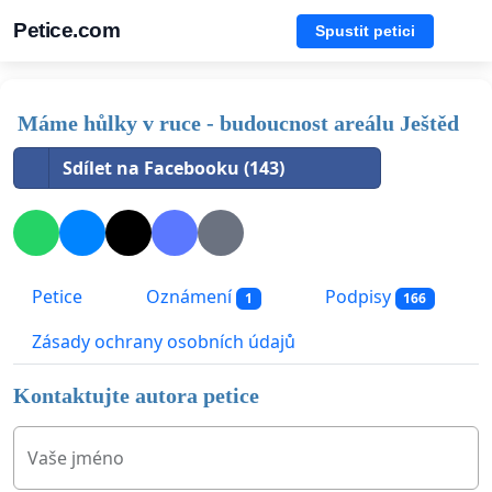
Petice.com
Spustit petici
Máme hůlky v ruce - budoucnost areálu Ještěd
Sdílet na Facebooku (143)
Petice
Oznámení
Podpisy
1
166
Zásady ochrany osobních údajů
Kontaktujte autora petice
Vaše jméno