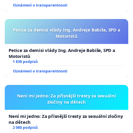
Oznámení o transparentnosti
Petice za demisi vlády Ing. Andreje Babiše, SPD a
Motoristů
Petice za demisi vlády Ing. Andreje Babiše, SPD a
Motoristů
1 838 podpisů
Oznámení o transparentnosti
Není mi jedno: Za přísnější tresty za sexuální
zločiny na dětech
Není mi jedno: Za přísnější tresty za sexuální zločiny
na dětech
2 080 podpisů