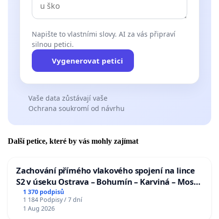
Napište to vlastními slovy. AI za vás připraví
silnou petici.
Vygenerovat petici
Vaše data zůstávají vaše
Ochrana soukromí od návrhu
Další petice, které by vás mohly zajímat
Zachování přímého vlakového spojení na lince
S2 v úseku Ostrava – Bohumín – Karviná – Mosty
u Jablunkova
1 370 podpisů
1 184 Podpisy / 7 dní
1 Aug 2026