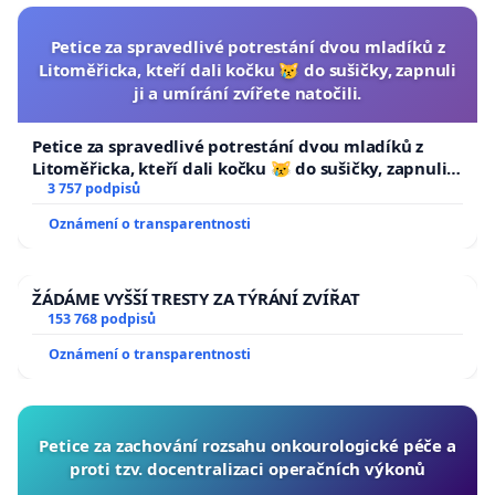
Petice za spravedlivé potrestání dvou mladíků z
Litoměřicka, kteří dali kočku 😿 do sušičky, zapnuli
ji a umírání zvířete natočili.
Petice za spravedlivé potrestání dvou mladíků z
Litoměřicka, kteří dali kočku 😿 do sušičky, zapnuli ji
a umírání zvířete natočili.
3 757 podpisů
Oznámení o transparentnosti
ŽÁDÁME VYŠŠÍ TRESTY ZA TÝRÁNÍ ZVÍŘAT
153 768 podpisů
Oznámení o transparentnosti
Petice za zachování rozsahu onkourologické péče a
proti tzv. docentralizaci operačních výkonů