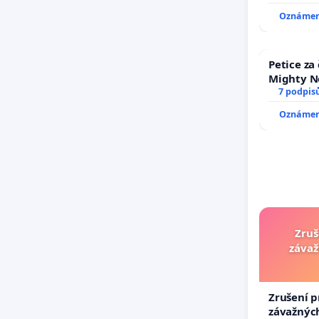
Oznámení
Petice za
Mighty N
7 podpis
Oznámení
Zruš
závaž
Zrušení p
závažných