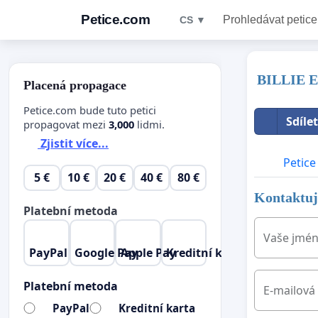
Petice.com
Prohledávat petice
CS ▼
BILLIE E
Placená propagace
Petice.com bude tuto petici
Sdíle
propagovat mezi
3,000
lidmi.
Zjistit více...
Petice
5 €
10 €
20 €
40 €
80 €
Kontaktujt
Platební metoda
Vaše jmé
PayPal
Google Pay
Apple Pay
Kreditní karta
Platební metoda
E-mailová
PayPal
Kreditní karta