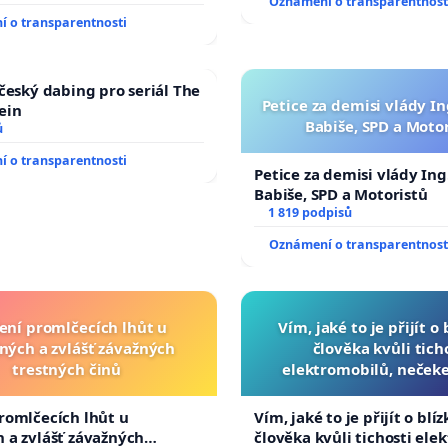
Oznámení o transparentnost
 o transparentnosti
 český dabing pro seriál The
Petice za demisi vlády In
ein
Babiše, SPD a Moto
ů
 o transparentnosti
Petice za demisi vlády Ing
Babiše, SPD a Motoristů
1 819 podpisů
Oznámení o transparentnost
ení promlčecích lhůt u
Vím, jaké to je přijít o
ných a zvlášť závažných
člověka kvůli tich
trestných činů
elektromobilů, nečeke
přibydou další, zaveďme 
auta!
romlčecích lhůt u
Vím, jaké to je přijít o blí
 a zvlášť závažných
člověka kvůli tichosti ele