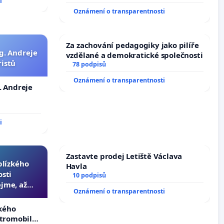
i
144 jednacího řádu Senátu k návrhu
Oznámení o transparentnosti
na přijetí usnesení k podání ústavní
žaloby na prezidenta republiky
Za zachování pedagogiky jako pilíře
g. Andreje
vzdělané a demokratické společnosti
ristů
78 podpisů
Oznámení o transparentnosti
. Andreje
i
Zastavte prodej Letiště Václava
 blízkého
Havla
osti
10 podpisů
jme, až
Oznámení o transparentnosti
slyšitelná
zkého
ktromobilů,