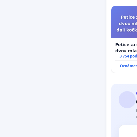
Petice 
dvou ml
dali kočk
umí
Petice za
dvou mlad
dali kočku
3 754 po
umírání z
Oznámení