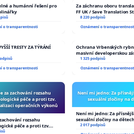
elné a humánní řešení pro
Za záchranu oboru transla
olinářky
FF UK / Save Translation S
dpisů
the Faculty of Arts, Charle
8 220 podpisů
University
 o transparentnosti
Oznámení o transparentnost
YŠŠÍ TRESTY ZA TÝRÁNÍ
Ochrana Vrbenských rybn
masivní developerskou z
podpisů
1 325 podpisů
 o transparentnosti
Oznámení o transparentnost
ce za zachování rozsahu
Není mi jedno: Za přísnějš
logické péče a proti tzv.
sexuální zločiny na 
alizaci operačních výkonů
Není mi jedno: Za přísnější
sexuální zločiny na dětec
 zachování rozsahu
2 017 podpisů
gické péče a proti tzv.
izaci operačních výkonů
isů