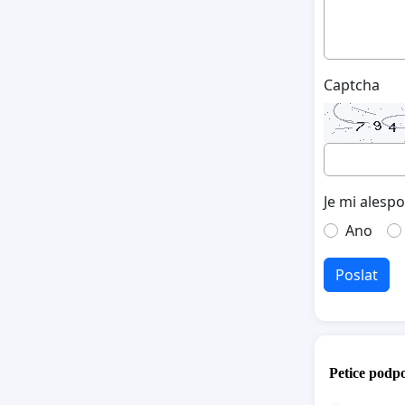
Captcha
Je mi alesp
Ano
Poslat
Petice podpo