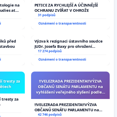
tologie na
PETICE ZA RYCHLEJŠÍ A ÚČINNĚJŠÍ
tudies at
OCHRANU ZVÍŘAT V OHROŽE
s
31 podpisů
i
Oznámení o transparentnosti
íků před
Výzva k rezignaci ústavního soudce
ástavbou
JUDr. Josefa Baxy pro ohrožení
důvěry ve spravedlivý proces
17 274 podpisů
i
Oznámení o transparentnosti
í tresty za
‼️VELEZRADA PREZIDENTA‼️VÝZVA
dětech
OBČANŮ SENÁTU PARLAMENTU na
vyhlášení veřejného slyšení podle §
144 jednacího řádu Senátu k
 tresty za
návrhu na přijetí usnesení k podání
h
‼️VELEZRADA PREZIDENTA‼️VÝZVA
ústavní žaloby na prezidenta
OBČANŮ SENÁTU PARLAMENTU na
republiky
vyhlášení veřejného slyšení podle §
42 746 podpisů