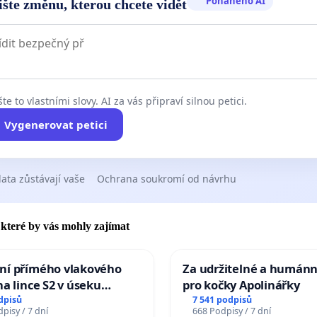
Poháněno AI
ište změnu, kterou chcete vidět
te to vlastními slovy. AI za vás připraví silnou petici.
Vygenerovat petici
ata zůstávají vaše
Ochrana soukromí od návrhu
, které by vás mohly zajímat
ní přímého vlakového
Za udržitelné a humánn
na lince S2 v úseku
pro kočky Apolinářky
– Bohumín – Karviná –
dpisů
7 541 podpisů
pisy / 7 dní
668 Podpisy / 7 dní