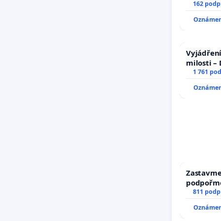
trestných
162 podp
Oznámení
Vyjádření
milosti –
1 761 po
Oznámení
Zastavme 
podpořme
811 podp
Oznámení