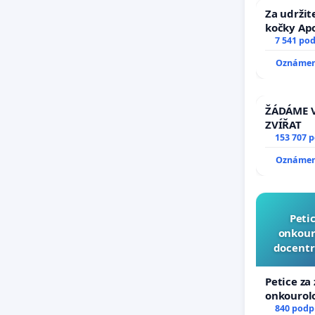
Za udržit
kočky Ap
7 541 po
Oznámení
ŽÁDÁME V
ZVÍŘAT
153 707 
Oznámení
Peti
onkouro
docentr
Petice za
onkourolo
docentral
840 podp