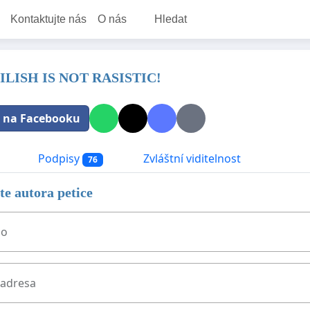
Kontaktujte nás
O nás
Hledat
ILISH IS NOT RASISTIC!
t na Facebooku
Podpisy
Zvláštní viditelnost
76
e autora petice
no
 adresa