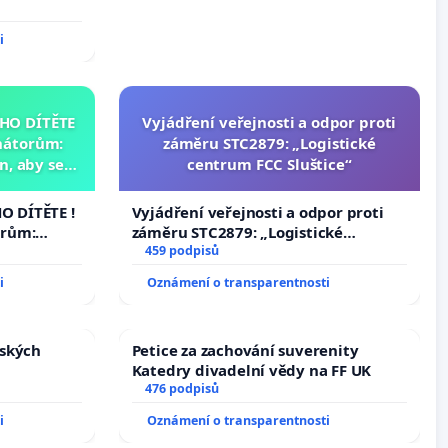
lší,
i
HO DÍTĚTE
Vyjádření veřejnosti a odpor proti
nátorům:
záměru STC2879: „Logistické
, aby se
centrum FCC Sluštice“
už nemohla
 DÍTĚTE !
Vyjádření veřejnosti a odpor proti
orům:
záměru STC2879: „Logistické
aby se
centrum FCC Sluštice“
459 podpisů
ž nemohla
i
Oznámení o transparentnosti
nských
Petice za zachování suverenity
Katedry divadelní vědy na FF UK
476 podpisů
i
Oznámení o transparentnosti