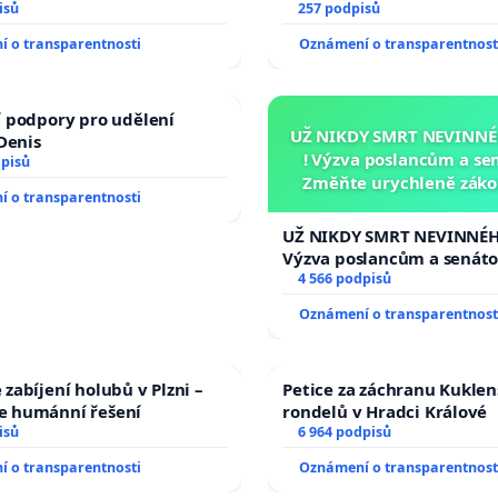
 činů
isů
nečekejme, až přibydou da
257 podpisů
zaveďme slyšitelná auta!
 o transparentnosti
Oznámení o transparentnost
 podpory pro udělení
UŽ NIKDY SMRT NEVINNÉ
 Denis
! Výzva poslancům a se
dpisů
Změňte urychleně zákon
 o transparentnosti
tragédie malé Viktorky 
opakovat!
UŽ NIKDY SMRT NEVINNÉHO
Výzva poslancům a senát
Změňte urychleně zákon, 
4 566 podpisů
tragédie malé Viktorky u
Oznámení o transparentnost
opakovat!
zabíjení holubů v Plzni –
Petice za záchranu Kukle
 humánní řešení
rondelů v Hradci Králové
isů
6 964 podpisů
 o transparentnosti
Oznámení o transparentnost