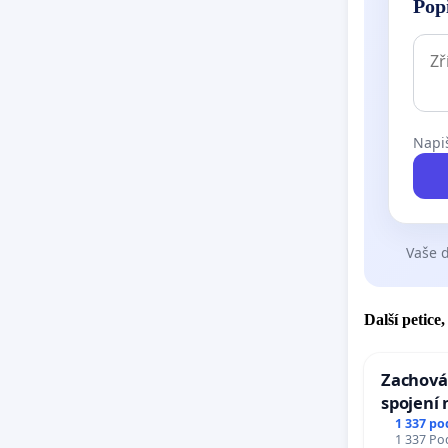
Pop
Napiš
Vaše d
Další petice
Zachová
spojení 
Ostrava 
1 337 po
1 337 Pod