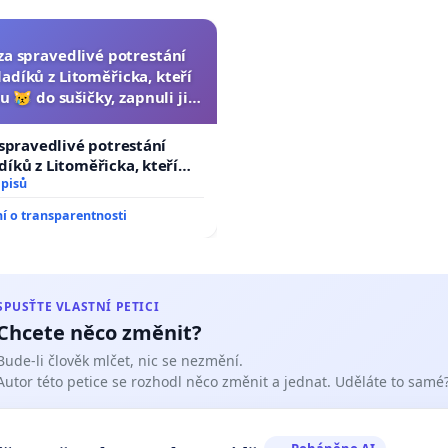
za spravedlivé potrestání
adíků z Litoměřicka, kteří
u 😿 do sušičky, zapnuli ji a
rání zvířete natočili.
 spravedlivé potrestání
íků z Litoměřicka, kteří
 😿 do sušičky, zapnuli ji a
dpisů
vířete natočili.
 o transparentnosti
SPUSŤTE VLASTNÍ PETICI
Chcete něco změnit?
Bude-li člověk mlčet, nic se nezmění.
Autor této petice se rozhodl něco změnit a jednat. Uděláte to samé