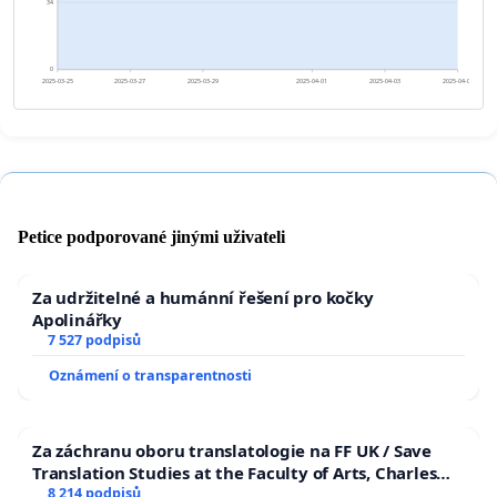
34
0
2025-03-25
2025-03-27
2025-03-29
2025-04-01
2025-04-03
2025-04-05
Petice podporované jinými uživateli
Za udržitelné a humánní řešení pro kočky
Apolinářky
7 527 podpisů
Oznámení o transparentnosti
Za záchranu oboru translatologie na FF UK / Save
Translation Studies at the Faculty of Arts, Charles
University
8 214 podpisů