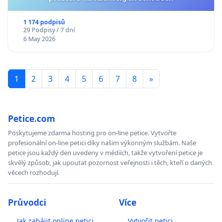
1 174 podpisů
29 Podpisy / 7 dní
6 May 2026
1
2
3
4
5
6
7
8
»
Petice.com
Poskytujeme zdarma hosting pro on-line petice. Vytvořte
profesionální on-line petici díky našim výkonným službám. Naše
petice jsou každý den uvedeny v médiích, takže vytvoření petice je
skvělý způsob, jak upoutat pozornost veřejnosti i těch, kteří o daných
věcech rozhodují.
Průvodci
Více
Jak zahájit online petici
Vytvořit petici