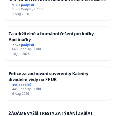
u Jablunkova
1 333 podpisů
1 333 Podpisy / 7 dní
1 Aug 2026
Za udržitelné a humánní řešení pro kočky
Apolinářky
7 527 podpisů
668 Podpisy / 7 dní
10 Jun 2026
Petice za zachování suverenity Katedry
divadelní vědy na FF UK
445 podpisů
445 Podpisy / 7 dní
6 Aug 2026
ŽÁDÁME VYŠŠÍ TRESTY ZA TÝRÁNÍ ZVÍŘAT