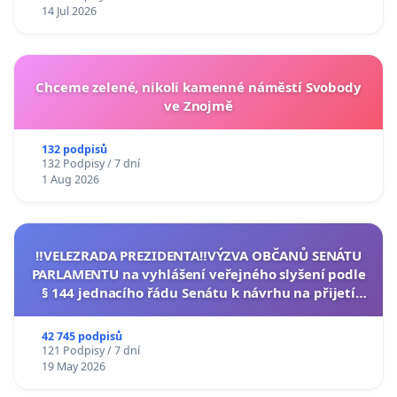
14 Jul 2026
Chceme zelené, nikoli kamenné náměstí Svobody
ve Znojmě
132 podpisů
132 Podpisy / 7 dní
1 Aug 2026
‼️VELEZRADA PREZIDENTA‼️VÝZVA OBČANŮ SENÁTU
PARLAMENTU na vyhlášení veřejného slyšení podle
§ 144 jednacího řádu Senátu k návrhu na přijetí
usnesení k podání ústavní žaloby na prezidenta
republiky
42 745 podpisů
121 Podpisy / 7 dní
19 May 2026