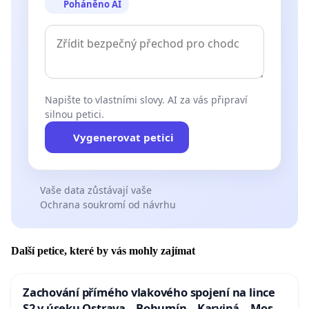
Poháněno AI
Napište to vlastními slovy. AI za vás připraví
silnou petici.
Vygenerovat petici
Vaše data zůstávají vaše
Ochrana soukromí od návrhu
Další petice, které by vás mohly zajímat
Zachování přímého vlakového spojení na lince
S2 v úseku Ostrava – Bohumín – Karviná – Mosty