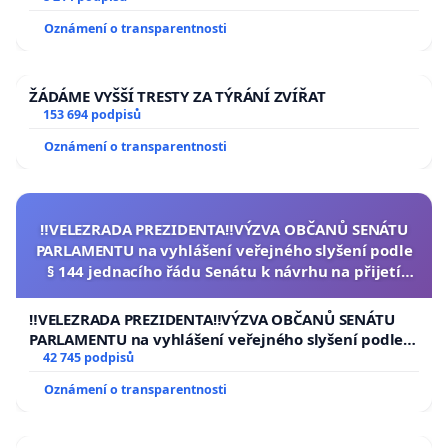
Oznámení o transparentnosti
ŽÁDÁME VYŠŠÍ TRESTY ZA TÝRÁNÍ ZVÍŘAT
153 694 podpisů
Oznámení o transparentnosti
‼️VELEZRADA PREZIDENTA‼️VÝZVA OBČANŮ SENÁTU
PARLAMENTU na vyhlášení veřejného slyšení podle
§ 144 jednacího řádu Senátu k návrhu na přijetí
usnesení k podání ústavní žaloby na prezidenta
republiky
‼️VELEZRADA PREZIDENTA‼️VÝZVA OBČANŮ SENÁTU
PARLAMENTU na vyhlášení veřejného slyšení podle §
144 jednacího řádu Senátu k návrhu na přijetí
42 745 podpisů
usnesení k podání ústavní žaloby na prezidenta
Oznámení o transparentnosti
republiky