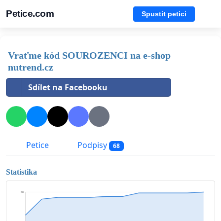
Petice.com
Spustit petici
Vraťme kód SOUROZENCI na e-shop
nutrend.cz
Sdílet na Facebooku
Petice
Podpisy
68
Statistika
68