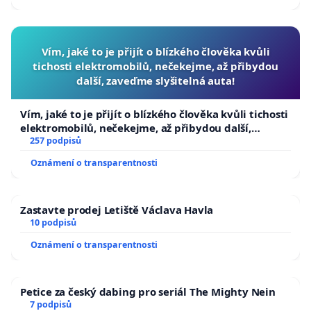
Vím, jaké to je přijít o blízkého člověka kvůli
tichosti elektromobilů, nečekejme, až přibydou
další, zaveďme slyšitelná auta!
Vím, jaké to je přijít o blízkého člověka kvůli tichosti
elektromobilů, nečekejme, až přibydou další,
zaveďme slyšitelná auta!
257 podpisů
Oznámení o transparentnosti
Zastavte prodej Letiště Václava Havla
10 podpisů
Oznámení o transparentnosti
Petice za český dabing pro seriál The Mighty Nein
7 podpisů