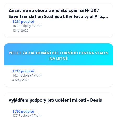
Za záchranu oboru translatologie na FF UK /
Save Translation Studies at the Faculty of Arts,
Charles University
8 214 podpisů
163 Podpisy / 7 dní
13 Jul 2026
PETICE ZA ZACHOVÁNÍ KULTURNÍHO CENTRA STALIN
NA LETNÉ
2 710 podpisů
142 Podpisy / 7 dní
4 May 2026
Vyjádření podpory pro udělení milosti – Denis
1 760 podpisů
137 Podpisy / 7 dní