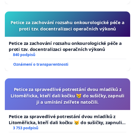
Petice za zachování rozsahu onkourologické péče a
proti tzv. docentralizaci operačních výkonů
Petice za zachování rozsahu onkourologické péče a
proti tzv. docentralizaci operačních výkonů
840 podpisů
Oznámení o transparentnosti
Petice za spravedlivé potrestání dvou mladíků z
Litoměřicka, kteří dali kočku 😿 do sušičky, zapnuli
ji a umírání zvířete natočili.
Petice za spravedlivé potrestání dvou mladíků z
Litoměřicka, kteří dali kočku 😿 do sušičky, zapnuli ji
a umírání zvířete natočili.
3 753 podpisů