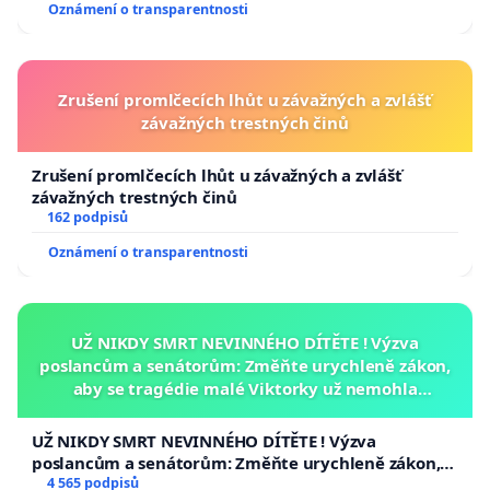
Oznámení o transparentnosti
Zrušení promlčecích lhůt u závažných a zvlášť
závažných trestných činů
Zrušení promlčecích lhůt u závažných a zvlášť
závažných trestných činů
162 podpisů
Oznámení o transparentnosti
UŽ NIKDY SMRT NEVINNÉHO DÍTĚTE ! Výzva
poslancům a senátorům: Změňte urychleně zákon,
aby se tragédie malé Viktorky už nemohla
opakovat!
UŽ NIKDY SMRT NEVINNÉHO DÍTĚTE ! Výzva
poslancům a senátorům: Změňte urychleně zákon,
aby se tragédie malé Viktorky už nemohla opakovat!
4 565 podpisů