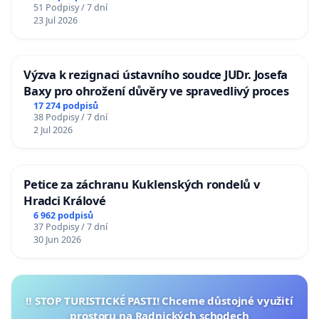
51 Podpisy / 7 dní
23 Jul 2026
Výzva k rezignaci ústavního soudce JUDr. Josefa
Baxy pro ohrožení důvěry ve spravedlivý proces
17 274 podpisů
38 Podpisy / 7 dní
2 Jul 2026
Petice za záchranu Kuklenských rondelů v
Hradci Králové
6 962 podpisů
37 Podpisy / 7 dní
30 Jun 2026
‼️ STOP TURISTICKÉ PASTI! Chceme důstojné využití
prostoru na Radnických schodech