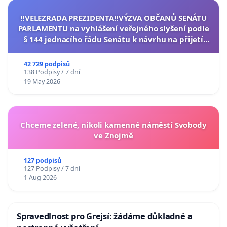
‼️VELEZRADA PREZIDENTA‼️VÝZVA OBČANŮ SENÁTU
PARLAMENTU na vyhlášení veřejného slyšení podle
§ 144 jednacího řádu Senátu k návrhu na přijetí
usnesení k podání ústavní žaloby na prezidenta
republiky
42 729 podpisů
138 Podpisy / 7 dní
19 May 2026
Chceme zelené, nikoli kamenné náměstí Svobody
ve Znojmě
127 podpisů
127 Podpisy / 7 dní
1 Aug 2026
Spravedlnost pro Grejsí: žádáme důkladné a