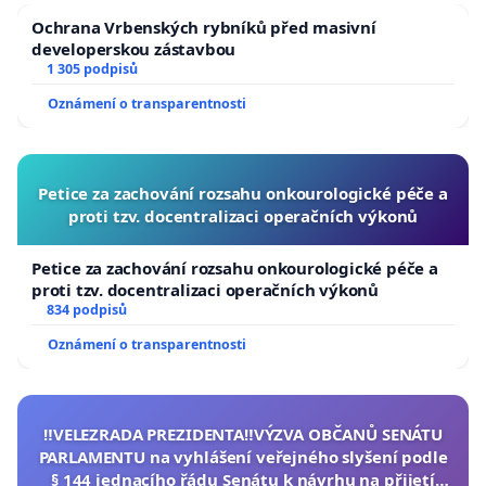
Ochrana Vrbenských rybníků před masivní
developerskou zástavbou
1 305 podpisů
Oznámení o transparentnosti
Petice za zachování rozsahu onkourologické péče a
proti tzv. docentralizaci operačních výkonů
Petice za zachování rozsahu onkourologické péče a
proti tzv. docentralizaci operačních výkonů
834 podpisů
Oznámení o transparentnosti
‼️VELEZRADA PREZIDENTA‼️VÝZVA OBČANŮ SENÁTU
PARLAMENTU na vyhlášení veřejného slyšení podle
§ 144 jednacího řádu Senátu k návrhu na přijetí