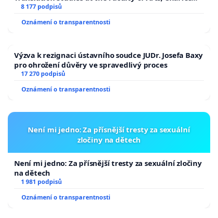
University
8 177 podpisů
Oznámení o transparentnosti
Výzva k rezignaci ústavního soudce JUDr. Josefa Baxy
pro ohrožení důvěry ve spravedlivý proces
17 270 podpisů
Oznámení o transparentnosti
Není mi jedno: Za přísnější tresty za sexuální
zločiny na dětech
Není mi jedno: Za přísnější tresty za sexuální zločiny
na dětech
1 981 podpisů
Oznámení o transparentnosti