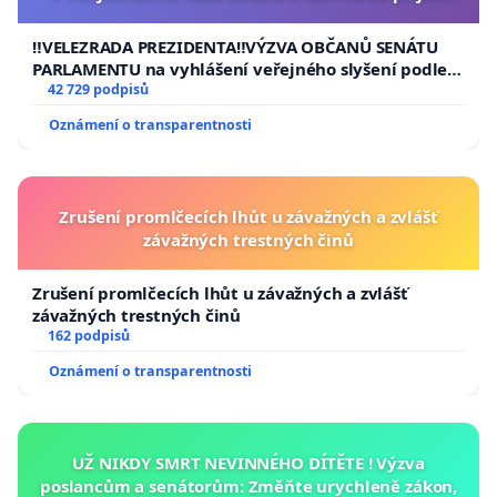
usnesení k podání ústavní žaloby na prezidenta
republiky
‼️VELEZRADA PREZIDENTA‼️VÝZVA OBČANŮ SENÁTU
PARLAMENTU na vyhlášení veřejného slyšení podle §
144 jednacího řádu Senátu k návrhu na přijetí
42 729 podpisů
usnesení k podání ústavní žaloby na prezidenta
Oznámení o transparentnosti
republiky
Zrušení promlčecích lhůt u závažných a zvlášť
závažných trestných činů
Zrušení promlčecích lhůt u závažných a zvlášť
závažných trestných činů
162 podpisů
Oznámení o transparentnosti
UŽ NIKDY SMRT NEVINNÉHO DÍTĚTE ! Výzva
poslancům a senátorům: Změňte urychleně zákon,