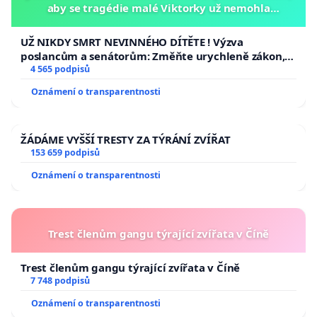
aby se tragédie malé Viktorky už nemohla
opakovat!
UŽ NIKDY SMRT NEVINNÉHO DÍTĚTE ! Výzva
poslancům a senátorům: Změňte urychleně zákon,
aby se tragédie malé Viktorky už nemohla opakovat!
4 565 podpisů
Oznámení o transparentnosti
ŽÁDÁME VYŠŠÍ TRESTY ZA TÝRÁNÍ ZVÍŘAT
153 659 podpisů
Oznámení o transparentnosti
Trest členům gangu týrající zvířata v Číně
Trest členům gangu týrající zvířata v Číně
7 748 podpisů
Oznámení o transparentnosti