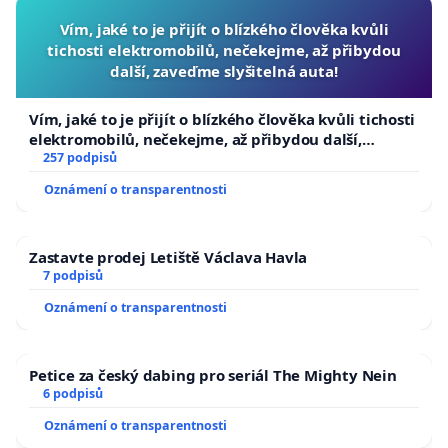
Vím, jaké to je přijít o blízkého člověka kvůli
tichosti elektromobilů, nečekejme, až přibydou
další, zaveďme slyšitelná auta!
Vím, jaké to je přijít o blízkého člověka kvůli tichosti
elektromobilů, nečekejme, až přibydou další,
zaveďme slyšitelná auta!
257 podpisů
Oznámení o transparentnosti
Zastavte prodej Letiště Václava Havla
7 podpisů
Oznámení o transparentnosti
Petice za český dabing pro seriál The Mighty Nein
6 podpisů
Oznámení o transparentnosti