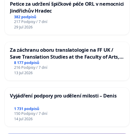
Petice za udržení špičkové péče ORL v nemocnici
Jindřichův Hradec
382 podpisů
217 Podpisy / 7 dní
29 Jul 2026
Za záchranu oboru translatologie na FF UK /
Save Translation Studies at the Faculty of Arts,
Charles University
8 177 podpisů
216 Podpisy / 7 dní
13 Jul 2026
Vyjádření podpory pro udělení milosti – Denis
1 731 podpisů
150 Podpisy / 7 dní
14 Jul 2026