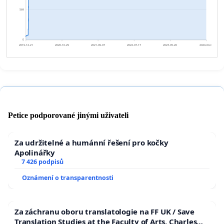
569
0
2019-12-21
2020-10-29
2021-09-07
2022-07-17
2023-05-26
2024-04-03
Petice podporované jinými uživateli
Za udržitelné a humánní řešení pro kočky
Apolinářky
7 426 podpisů
Oznámení o transparentnosti
Za záchranu oboru translatologie na FF UK / Save
Translation Studies at the Faculty of Arts, Charles