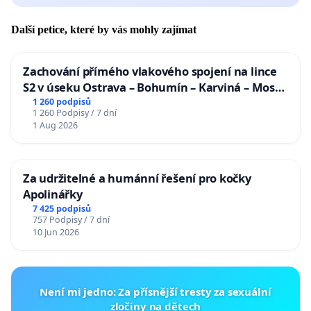
Další petice, které by vás mohly zajímat
Zachování přímého vlakového spojení na lince
S2 v úseku Ostrava – Bohumín – Karviná – Mosty
u Jablunkova
1 260 podpisů
1 260 Podpisy / 7 dní
1 Aug 2026
Za udržitelné a humánní řešení pro kočky
Apolinářky
7 425 podpisů
757 Podpisy / 7 dní
10 Jun 2026
Není mi jedno: Za přísnější tresty za sexuální
zločiny na dětech