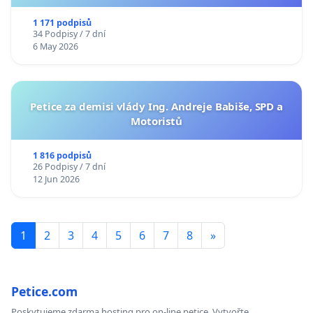
1 171 podpisů
34 Podpisy / 7 dní
6 May 2026
Petice za demisi vlády Ing. Andreje Babiše, SPD a
Motoristů
1 816 podpisů
26 Podpisy / 7 dní
12 Jun 2026
1
2
3
4
5
6
7
8
»
Petice.com
Poskytujeme zdarma hosting pro on-line petice. Vytvořte