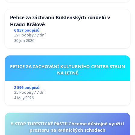
Petice za záchranu Kuklenských rondelů v
Hradci Králové
6 957 podpisů
39 Podpisy / 7 dní
30 Jun 2026
PETICE ZA ZACHOVÁNÍ KULTURNÍHO CENTRA STALIN
NA LETNÉ
2 596 podpisů
35 Podpisy / 7 dní
4 May 2026
‼️ STOP TURISTICKÉ PASTI! Chceme důstojné využití
prostoru na Radnických schodech