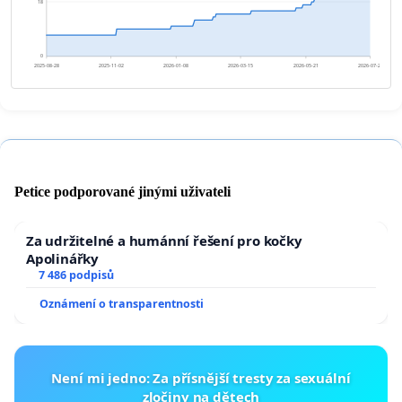
18
0
2025-08-28
2025-11-02
2026-01-08
2026-03-15
2026-05-21
2026-07-26
Petice podporované jinými uživateli
Za udržitelné a humánní řešení pro kočky
Apolinářky
7 486 podpisů
Oznámení o transparentnosti
Není mi jedno: Za přísnější tresty za sexuální
zločiny na dětech