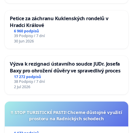
Petice za záchranu Kuklenských rondelů v
Hradci Králové
6 960 podpisů
39 Podpisy / 7 dní
30 Jun 2026
Výzva k rezignaci ústavního soudce JUDr. Josefa
Baxy pro ohrožení důvěry ve spravedlivý proces
17 272 podpisů
38 Podpisy / 7 dní
2 Jul 2026
‼️ STOP TURISTICKÉ PASTI! Chceme důstojné využití
prostoru na Radnických schodech