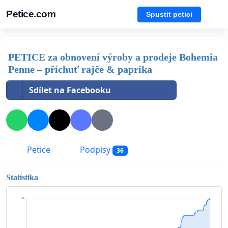
Petice.com
Spustit petici
PETICE za obnovení výroby a prodeje Bohemia
Penne – příchuť rajče & paprika
Sdílet na Facebooku
Petice
Podpisy
36
Statistika
36