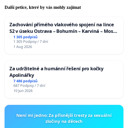
Další petice, které by vás mohly zajímat
Zachování přímého vlakového spojení na lince
S2 v úseku Ostrava – Bohumín – Karviná – Mosty
u Jablunkova
1 305 podpisů
1 305 Podpisy / 7 dní
1 Aug 2026
Za udržitelné a humánní řešení pro kočky
Apolinářky
7 486 podpisů
687 Podpisy / 7 dní
10 Jun 2026
Není mi jedno: Za přísnější tresty za sexuální
zločiny na dětech