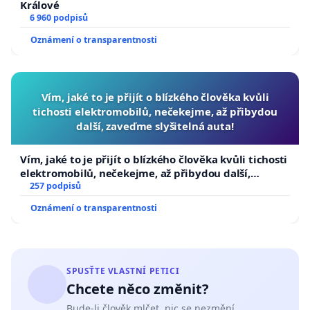
Králové
6 960 podpisů
Oznámení o transparentnosti
Vím, jaké to je přijít o blízkého člověka kvůli
tichosti elektromobilů, nečekejme, až přibydou
další, zaveďme slyšitelná auta!
Vím, jaké to je přijít o blízkého člověka kvůli tichosti
elektromobilů, nečekejme, až přibydou další,
zaveďme slyšitelná auta!
257 podpisů
Oznámení o transparentnosti
SPUSŤTE VLASTNÍ PETICI
Chcete něco změnit?
Bude-li člověk mlčet, nic se nezmění.