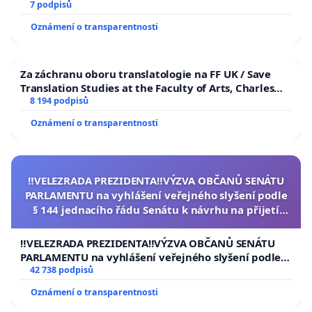
7 podpisů
Oznámení o transparentnosti
Za záchranu oboru translatologie na FF UK / Save
Translation Studies at the Faculty of Arts, Charles
University
8 194 podpisů
Oznámení o transparentnosti
‼️VELEZRADA PREZIDENTA‼️VÝZVA OBČANŮ SENÁTU
PARLAMENTU na vyhlášení veřejného slyšení podle
§ 144 jednacího řádu Senátu k návrhu na přijetí
usnesení k podání ústavní žaloby na prezidenta
republiky
‼️VELEZRADA PREZIDENTA‼️VÝZVA OBČANŮ SENÁTU
PARLAMENTU na vyhlášení veřejného slyšení podle §
144 jednacího řádu Senátu k návrhu na přijetí
42 738 podpisů
usnesení k podání ústavní žaloby na prezidenta
Oznámení o transparentnosti
republiky