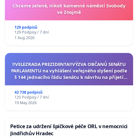
Chceme zelené, nikoli kamenné náměstí Svobody
ve Znojmě
129 podpisů
129 Podpisy / 7 dní
1 Aug 2026
‼️VELEZRADA PREZIDENTA‼️VÝZVA OBČANŮ SENÁTU
PARLAMENTU na vyhlášení veřejného slyšení podle
§ 144 jednacího řádu Senátu k návrhu na přijetí
usnesení k podání ústavní žaloby na prezidenta
republiky
42 738 podpisů
125 Podpisy / 7 dní
19 May 2026
Petice za udržení špičkové péče ORL v nemocnici
Jindřichův Hradec