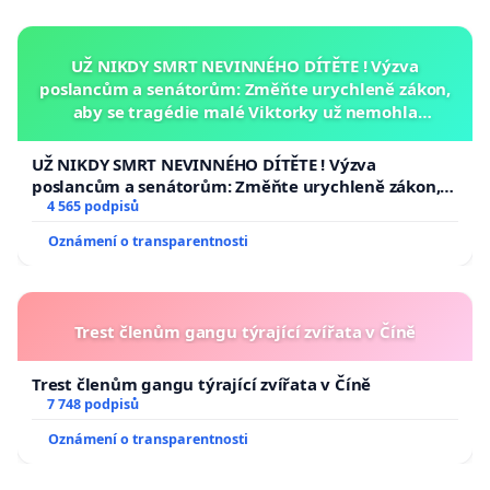
UŽ NIKDY SMRT NEVINNÉHO DÍTĚTE ! Výzva
poslancům a senátorům: Změňte urychleně zákon,
aby se tragédie malé Viktorky už nemohla
opakovat!
UŽ NIKDY SMRT NEVINNÉHO DÍTĚTE ! Výzva
poslancům a senátorům: Změňte urychleně zákon,
aby se tragédie malé Viktorky už nemohla opakovat!
4 565 podpisů
Oznámení o transparentnosti
Trest členům gangu týrající zvířata v Číně
Trest členům gangu týrající zvířata v Číně
7 748 podpisů
Oznámení o transparentnosti