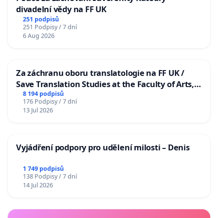
divadelní vědy na FF UK
251 podpisů
251 Podpisy / 7 dní
6 Aug 2026
Za záchranu oboru translatologie na FF UK /
Save Translation Studies at the Faculty of Arts,
Charles University
8 194 podpisů
176 Podpisy / 7 dní
13 Jul 2026
Vyjádření podpory pro udělení milosti – Denis
1 749 podpisů
138 Podpisy / 7 dní
14 Jul 2026