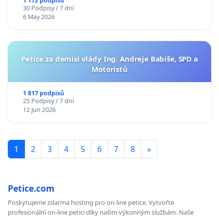
1 172 podpisů
30 Podpisy / 7 dní
6 May 2026
Petice za demisi vlády Ing. Andreje Babiše, SPD a
Motoristů
1 817 podpisů
25 Podpisy / 7 dní
12 Jun 2026
1
2
3
4
5
6
7
8
»
Petice.com
Poskytujeme zdarma hosting pro on-line petice. Vytvořte
profesionální on-line petici díky našim výkonným službám. Naše