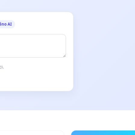
ěno AI
ci.