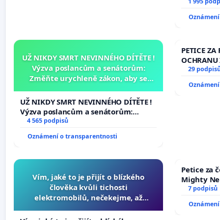
1 995 podp
Oznámení 
PETICE ZA 
UŽ NIKDY SMRT NEVINNÉHO DÍTĚTE !
OCHRANU 
Výzva poslancům a senátorům:
29 podpis
Změňte urychleně zákon, aby se
Oznámení 
tragédie malé Viktorky už nemohla
opakovat!
UŽ NIKDY SMRT NEVINNÉHO DÍTĚTE !
Výzva poslancům a senátorům:
Změňte urychleně zákon, aby se
4 565 podpisů
tragédie malé Viktorky už nemohla
Oznámení o transparentnosti
opakovat!
Petice za 
Vím, jaké to je přijít o blízkého
Mighty Ne
člověka kvůli tichosti
7 podpisů
elektromobilů, nečekejme, až
Oznámení 
přibydou další, zaveďme slyšitelná
auta!