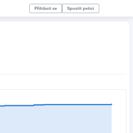
Přihlásit se
Spustit petici