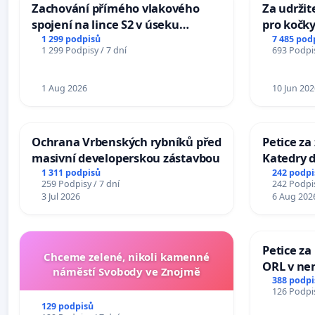
Zachování přímého vlakového
Za udržit
spojení na lince S2 v úseku
pro kočky
Ostrava – Bohumín – Karviná –
1 299 podpisů
7 485 pod
1 299 Podpisy / 7 dní
693 Podpis
Mosty u Jablunkova
1 Aug 2026
10 Jun 202
Ochrana Vrbenských rybníků před
Petice za
masivní developerskou zástavbou
Katedry d
1 311 podpisů
242 podpi
259 Podpisy / 7 dní
242 Podpis
3 Jul 2026
6 Aug 202
Petice za
Chceme zelené, nikoli kamenné
ORL v nem
náměstí Svobody ve Znojmě
Hradec
388 podpi
126 Podpis
129 podpisů