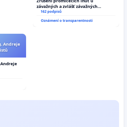
Zrušení promlčecích lhůt u
závažných a zvlášť závažných
trestných činů
162 podpisů
Oznámení o transparentnosti
g. Andreje
istů
. Andreje