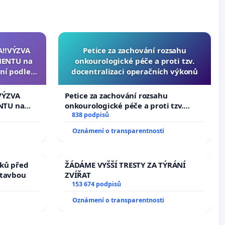
A‼️VÝZVA
Petice za zachování rozsahu
ENTU na
onkourologické péče a proti tzv.
ní podle §
docentralizaci operačních výkonů
u k návrhu
ní ústavní
VÝZVA
Petice za zachování rozsahu
epubliky
NTU na
onkourologické péče a proti tzv.
í podle §
docentralizaci operačních výkonů
838 podpisů
 k návrhu
Oznámení o transparentnosti
ní ústavní
bliky
ků před
ŽÁDÁME VYŠŠÍ TRESTY ZA TÝRÁNÍ
stavbou
ZVÍŘAT
153 674 podpisů
Oznámení o transparentnosti