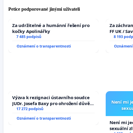
Petice podporované jinými uživateli
Za udržitelné a humánní řešení pro
Za záchran
kočky Apolinářky
FF UK / Sa
7 485 podpisů
the Faculty
8 193 podp
University
Oznámení o transparentnosti
Oznámení 
Výzva k rezignaci ústavního soudce
Není mi je
JUDr. Josefa Baxy pro ohrožení důvěry
sexuá
ve spravedlivý proces
17 272 podpisů
Oznámení o transparentnosti
Není mi jed
sexuální z