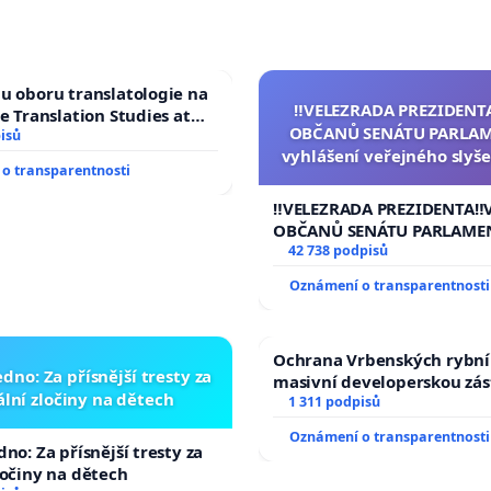
u oboru translatologie na
‼️VELEZRADA PREZIDENT
ve Translation Studies at
OBČANŮ SENÁTU PARLAM
 of Arts, Charles
isů
vyhlášení veřejného slyše
o transparentnosti
144 jednacího řádu Senát
na přijetí usnesení k podá
‼️VELEZRADA PREZIDENTA‼️
žaloby na prezidenta r
OBČANŮ SENÁTU PARLAME
vyhlášení veřejného slyšen
42 738 podpisů
144 jednacího řádu Senátu
Oznámení o transparentnosti
na přijetí usnesení k podá
žaloby na prezidenta repu
Ochrana Vrbenských rybní
dno: Za přísnější tresty za
masivní developerskou zá
lní zločiny na dětech
1 311 podpisů
Oznámení o transparentnosti
no: Za přísnější tresty za
ločiny na dětech