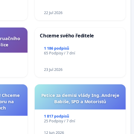
ní ústavní
epubliky
22 Jul 2026
Chceme svého ředitele
truačního
lice
1 186 podpisů
65 Podpisy / 7 dní
23 Jul 2026
I! Chceme
Petice za demisi vlády Ing. Andreje
toru na
Babiše, SPD a Motoristů
ech
1 817 podpisů
25 Podpisy / 7 dní
12 Jun 2026