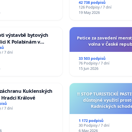
na přijetí usnesení k podá
42 738 podpisů
žaloby na prezidenta r
126 Podpisy / 7 dní
6
19 May 2026
oti výstavbě bytových
Petice za zavedení mens
ici K Polabinám v
volna v České repub
ích
sů
 / 7 dní
33 503 podpisů
76 Podpisy / 7 dní
6
15 Jun 2026
a záchranu Kuklenských
‼️ STOP TURISTICKÉ PAST
 Hradci Králové
důstojné využití pros
pisů
Radnických schod
 / 7 dní
1 172 podpisů
30 Podpisy / 7 dní
6
6 May 2026