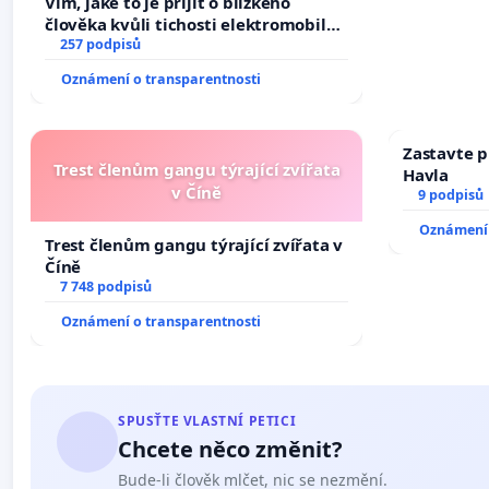
Vím, jaké to je přijít o blízkého
člověka kvůli tichosti elektromobilů,
nečekejme, až přibydou další,
257 podpisů
zaveďme slyšitelná auta!
Oznámení o transparentnosti
Zastavte p
Trest členům gangu týrající zvířata
Havla
v Číně
9 podpisů
Oznámení 
Trest členům gangu týrající zvířata v
Číně
7 748 podpisů
Oznámení o transparentnosti
SPUSŤTE VLASTNÍ PETICI
Chcete něco změnit?
Bude-li člověk mlčet, nic se nezmění.