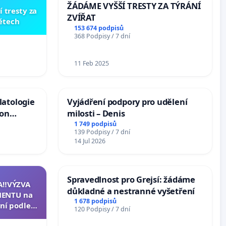
ŽÁDÁME VYŠŠÍ TRESTY ZA TÝRÁNÍ
í tresty za
ZVÍŘAT
dětech
153 674 podpisů
368 Podpisy / 7 dní
11 Feb 2025
latologie
Vyjádření podpory pro udělení
ion
milosti – Denis
Arts,
1 749 podpisů
139 Podpisy / 7 dní
14 Jul 2026
Spravedlnost pro Grejsí: žádáme
A‼️VÝZVA
důkladné a nestranné vyšetření
ENTU na
1 678 podpisů
ní podle §
120 Podpisy / 7 dní
u k návrhu