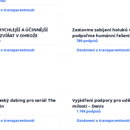
isů
o transparentnosti
RYCHLEJŠÍ A ÚČINNĚJŠÍ
Zastavme zabíjení holubů v
ZVÍŘAT V OHROŽE
podpořme humánní řešení
ů
789 podpisů
o transparentnosti
Oznámení o transparentnosti
český dabing pro seriál The
Vyjádření podpory pro udě
in
milosti – Denis
1 749 podpisů
o transparentnosti
Oznámení o transparentnosti