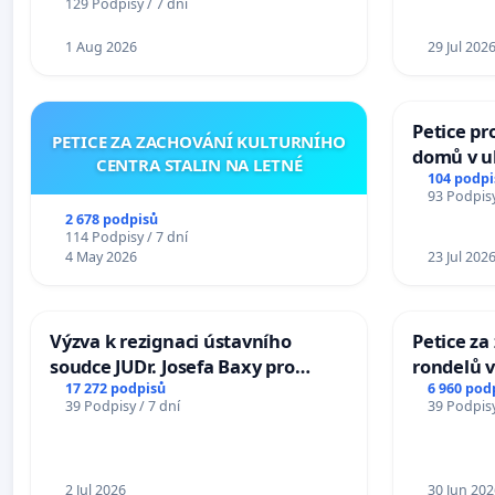
129 Podpisy / 7 dní
1 Aug 2026
29 Jul 202
Petice pr
PETICE ZA ZACHOVÁNÍ KULTURNÍHO
domů v ul
CENTRA STALIN NA LETNÉ
Pardubic
104 podpi
93 Podpisy
2 678 podpisů
114 Podpisy / 7 dní
4 May 2026
23 Jul 202
Výzva k rezignaci ústavního
Petice z
soudce JUDr. Josefa Baxy pro
rondelů v
ohrožení důvěry ve spravedlivý
17 272 podpisů
6 960 pod
39 Podpisy / 7 dní
39 Podpisy
proces
2 Jul 2026
30 Jun 202