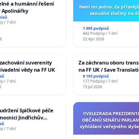
elné a humánní řešení
Není mi jedno: Za přísnějš
 Apolinářky
sexuální zločiny na 
pisů
y / 7 dní
1 995 podpisů
442 Podpisy / 7 dní
6
22 Apr 2026
 zachování suverenity
Za záchranu oboru trans
ivadelní vědy na FF UK
na FF UK / Save Translat
Studies at the Faculty of 
sů
8 193 podpisů
y / 7 dní
177 Podpisy / 7 dní
Charles University
6
13 Jul 2026
 udržení špičkové péče
‼️VELEZRADA PREZIDENT
ocnici Jindřichův
OBČANŮ SENÁTU PARLAM
sů
vyhlášení veřejného slyše
y / 7 dní
144 jednacího řádu Senát