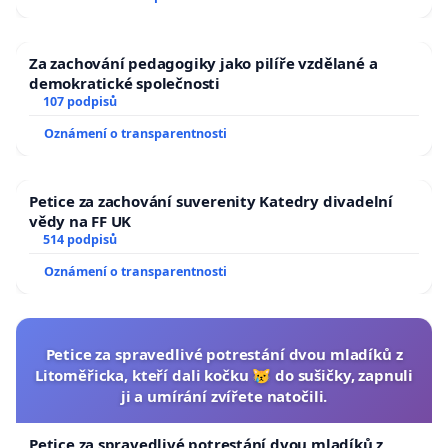
Za zachování pedagogiky jako pilíře vzdělané a
demokratické společnosti
107 podpisů
Oznámení o transparentnosti
Petice za zachování suverenity Katedry divadelní
vědy na FF UK
514 podpisů
Oznámení o transparentnosti
Petice za spravedlivé potrestání dvou mladíků z
Litoměřicka, kteří dali kočku 😿 do sušičky, zapnuli
ji a umírání zvířete natočili.
Petice za spravedlivé potrestání dvou mladíků z