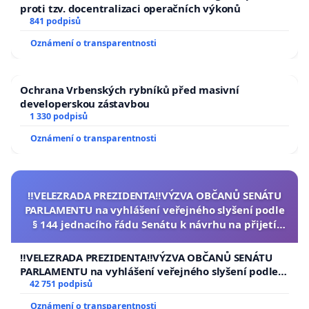
proti tzv. docentralizaci operačních výkonů
841 podpisů
Oznámení o transparentnosti
Ochrana Vrbenských rybníků před masivní
developerskou zástavbou
1 330 podpisů
Oznámení o transparentnosti
‼️VELEZRADA PREZIDENTA‼️VÝZVA OBČANŮ SENÁTU
PARLAMENTU na vyhlášení veřejného slyšení podle
§ 144 jednacího řádu Senátu k návrhu na přijetí
usnesení k podání ústavní žaloby na prezidenta
republiky
‼️VELEZRADA PREZIDENTA‼️VÝZVA OBČANŮ SENÁTU
PARLAMENTU na vyhlášení veřejného slyšení podle §
144 jednacího řádu Senátu k návrhu na přijetí
42 751 podpisů
usnesení k podání ústavní žaloby na prezidenta
Oznámení o transparentnosti