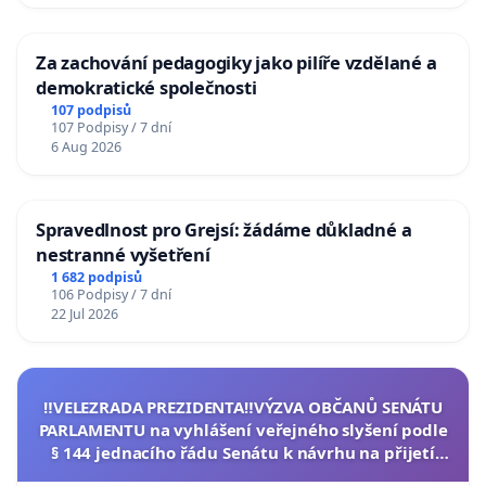
Za zachování pedagogiky jako pilíře vzdělané a
demokratické společnosti
107 podpisů
107 Podpisy / 7 dní
6 Aug 2026
Spravedlnost pro Grejsí: žádáme důkladné a
nestranné vyšetření
1 682 podpisů
106 Podpisy / 7 dní
22 Jul 2026
‼️VELEZRADA PREZIDENTA‼️VÝZVA OBČANŮ SENÁTU
PARLAMENTU na vyhlášení veřejného slyšení podle
§ 144 jednacího řádu Senátu k návrhu na přijetí
usnesení k podání ústavní žaloby na prezidenta