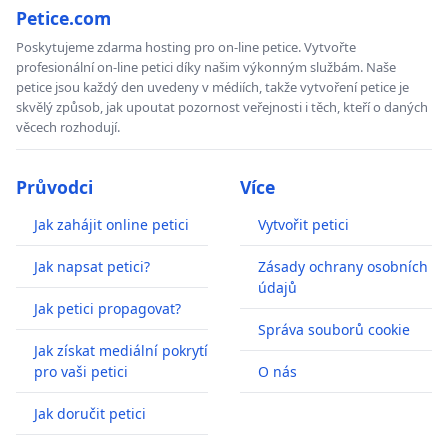
Petice.com
Poskytujeme zdarma hosting pro on-line petice. Vytvořte
profesionální on-line petici díky našim výkonným službám. Naše
petice jsou každý den uvedeny v médiích, takže vytvoření petice je
skvělý způsob, jak upoutat pozornost veřejnosti i těch, kteří o daných
věcech rozhodují.
Průvodci
Více
Jak zahájit online petici
Vytvořit petici
Jak napsat petici?
Zásady ochrany osobních
údajů
Jak petici propagovat?
Správa souborů cookie
Jak získat mediální pokrytí
pro vaši petici
O nás
Jak doručit petici