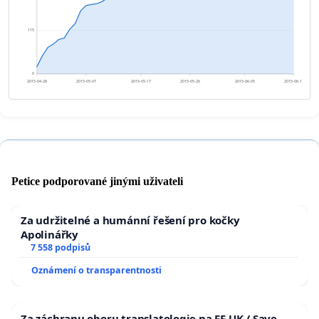
115
0
2015-04-28
2015-05-07
2015-05-17
2015-05-26
2015-06-05
2015-06-14
Petice podporované jinými uživateli
Za udržitelné a humánní řešení pro kočky
Apolinářky
7 558 podpisů
Oznámení o transparentnosti
Za záchranu oboru translatologie na FF UK / Save