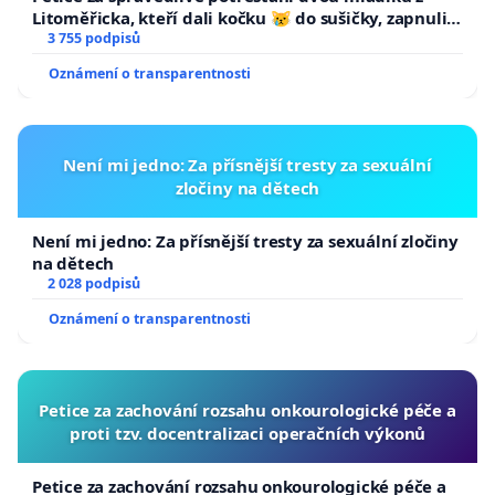
Litoměřicka, kteří dali kočku 😿 do sušičky, zapnuli ji
a umírání zvířete natočili.
3 755 podpisů
Oznámení o transparentnosti
Není mi jedno: Za přísnější tresty za sexuální
zločiny na dětech
Není mi jedno: Za přísnější tresty za sexuální zločiny
na dětech
2 028 podpisů
Oznámení o transparentnosti
Petice za zachování rozsahu onkourologické péče a
proti tzv. docentralizaci operačních výkonů
Petice za zachování rozsahu onkourologické péče a