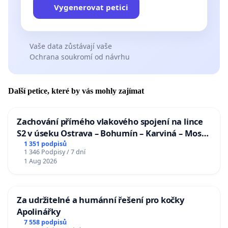
Vygenerovat petici
Vaše data zůstávají vaše
Ochrana soukromí od návrhu
Další petice, které by vás mohly zajímat
Zachování přímého vlakového spojení na lince
S2 v úseku Ostrava – Bohumín – Karviná – Mosty
u Jablunkova
1 351 podpisů
1 346 Podpisy / 7 dní
1 Aug 2026
Za udržitelné a humánní řešení pro kočky
Apolinářky
7 558 podpisů