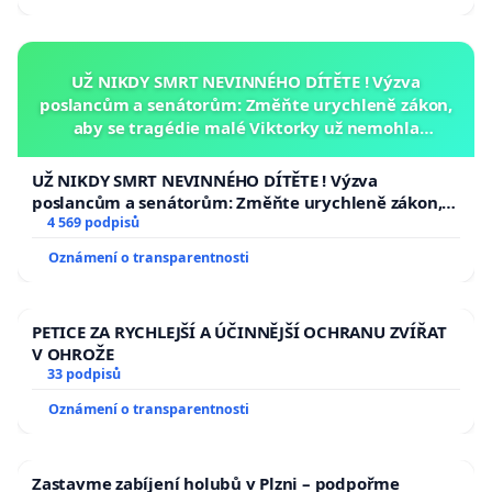
UŽ NIKDY SMRT NEVINNÉHO DÍTĚTE ! Výzva
poslancům a senátorům: Změňte urychleně zákon,
aby se tragédie malé Viktorky už nemohla
opakovat!
UŽ NIKDY SMRT NEVINNÉHO DÍTĚTE ! Výzva
poslancům a senátorům: Změňte urychleně zákon,
aby se tragédie malé Viktorky už nemohla opakovat!
4 569 podpisů
Oznámení o transparentnosti
PETICE ZA RYCHLEJŠÍ A ÚČINNĚJŠÍ OCHRANU ZVÍŘAT
V OHROŽE
33 podpisů
Oznámení o transparentnosti
Zastavme zabíjení holubů v Plzni – podpořme