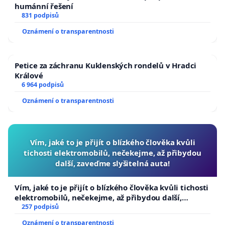
humánní řešení
831 podpisů
Oznámení o transparentnosti
Petice za záchranu Kuklenských rondelů v Hradci
Králové
6 964 podpisů
Oznámení o transparentnosti
Vím, jaké to je přijít o blízkého člověka kvůli
tichosti elektromobilů, nečekejme, až přibydou
další, zaveďme slyšitelná auta!
Vím, jaké to je přijít o blízkého člověka kvůli tichosti
elektromobilů, nečekejme, až přibydou další,
zaveďme slyšitelná auta!
257 podpisů
Oznámení o transparentnosti