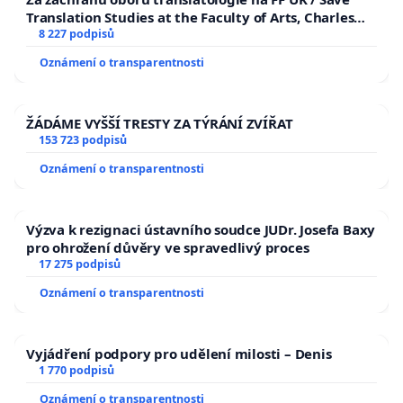
Translation Studies at the Faculty of Arts, Charles
University
8 227 podpisů
Oznámení o transparentnosti
ŽÁDÁME VYŠŠÍ TRESTY ZA TÝRÁNÍ ZVÍŘAT
153 723 podpisů
Oznámení o transparentnosti
Výzva k rezignaci ústavního soudce JUDr. Josefa Baxy
pro ohrožení důvěry ve spravedlivý proces
17 275 podpisů
Oznámení o transparentnosti
Vyjádření podpory pro udělení milosti – Denis
1 770 podpisů
Oznámení o transparentnosti