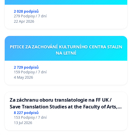
2 028 podpisů
279 Podpisy / 7 dní
22 Apr 2026
PETICE ZA ZACHOVÁNÍ KULTURNÍHO CENTRA STALIN
NA LETNÉ
2 729 podpisů
159 Podpisy / 7 dní
4 May 2026
Za záchranu oboru translatologie na FF UK /
Save Translation Studies at the Faculty of Arts,
Charles University
8 227 podpisů
153 Podpisy / 7 dní
13 Jul 2026