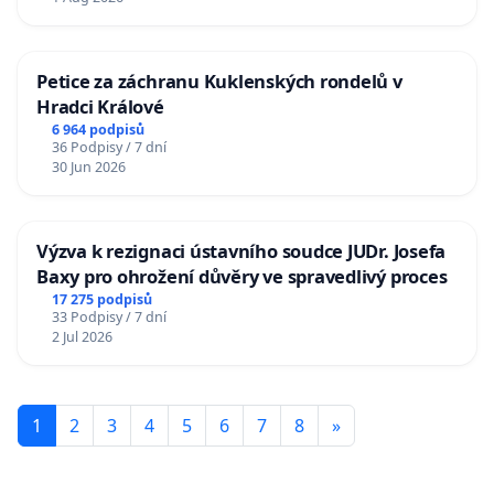
Petice za záchranu Kuklenských rondelů v
Hradci Králové
6 964 podpisů
36 Podpisy / 7 dní
30 Jun 2026
Výzva k rezignaci ústavního soudce JUDr. Josefa
Baxy pro ohrožení důvěry ve spravedlivý proces
17 275 podpisů
33 Podpisy / 7 dní
2 Jul 2026
1
2
3
4
5
6
7
8
»