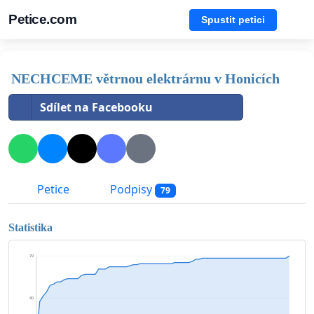
Petice.com
Spustit petici
NECHCEME větrnou elektrárnu v Honicích
Sdílet na Facebooku
Petice
Podpisy
79
Statistika
79
40