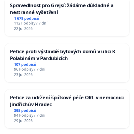
Spravedlnost pro Grejsí: žádáme důkladné a
nestranné vyšetření
1 678 podpisů
112 Podpisy / 7 dní
22 Jul 2026
Petice proti výstavbě bytových domů v ulici K
Polabinám v Pardubicích
107 podpisů
96 Podpisy / 7 dní
23 Jul 2026
Petice za udržení špičkové péče ORL v nemocnici
Jindřichův Hradec
395 podpisů
94 Podpisy / 7 dní
29 Jul 2026