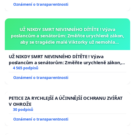
Oznámení o transparentnosti
UŽ NIKDY SMRT NEVINNÉHO DÍTĚTE ! Výzva
poslancům a senátorům: Změňte urychleně zákon,
aby se tragédie malé Viktorky už nemohla
opakovat!
UŽ NIKDY SMRT NEVINNÉHO DÍTĚTE ! Výzva
poslancům a senátorům: Změňte urychleně zákon,
aby se tragédie malé Viktorky už nemohla opakovat!
4 565 podpisů
Oznámení o transparentnosti
PETICE ZA RYCHLEJŠÍ A ÚČINNĚJŠÍ OCHRANU ZVÍŘAT
V OHROŽE
30 podpisů
Oznámení o transparentnosti