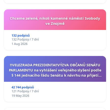
Chceme zelené, nikoli kamenné náměstí Svobody
ve Znojmě
132 podpisů
132 Podpisy / 7 dní
1 Aug 2026
‼️VELEZRADA PREZIDENTA‼️VÝZVA OBČANŮ SENÁTU
PARLAMENTU na vyhlášení veřejného slyšení podle
§ 144 jednacího řádu Senátu k návrhu na přijetí
usnesení k podání ústavní žaloby na prezidenta
republiky
42 744 podpisů
121 Podpisy / 7 dní
19 May 2026