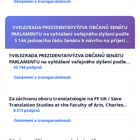
Oznámení o transparentnosti
‼️VELEZRADA PREZIDENTA‼️VÝZVA OBČANŮ SENÁTU
PARLAMENTU na vyhlášení veřejného slyšení podle
§ 144 jednacího řádu Senátu k návrhu na přijetí
usnesení k podání ústavní žaloby na prezidenta
republiky
‼️VELEZRADA PREZIDENTA‼️VÝZVA OBČANŮ SENÁTU
PARLAMENTU na vyhlášení veřejného slyšení podle §
144 jednacího řádu Senátu k návrhu na přijetí
42 744 podpisů
usnesení k podání ústavní žaloby na prezidenta
Oznámení o transparentnosti
republiky
Za záchranu oboru translatologie na FF UK / Save
Translation Studies at the Faculty of Arts, Charles
University
8 213 podpisů
Oznámení o transparentnosti