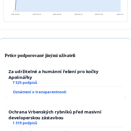
0
2025-05-08
2025-05-23
2025-06-06
2025-06-21
2025-07-05
2025-07-20
Petice podporované jinými uživateli
Za udržitelné a humánní řešení pro kočky
Apolinářky
7 525 podpisů
Oznámení o transparentnosti
Ochrana Vrbenských rybníků před masivní
developerskou zástavbou
1 319 podpisů