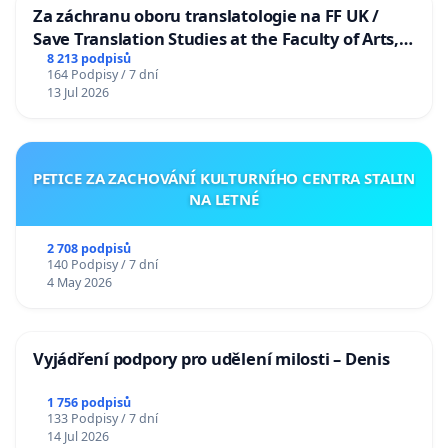
Za záchranu oboru translatologie na FF UK /
Save Translation Studies at the Faculty of Arts,
Charles University
8 213 podpisů
164 Podpisy / 7 dní
13 Jul 2026
PETICE ZA ZACHOVÁNÍ KULTURNÍHO CENTRA STALIN
NA LETNÉ
2 708 podpisů
140 Podpisy / 7 dní
4 May 2026
Vyjádření podpory pro udělení milosti – Denis
1 756 podpisů
133 Podpisy / 7 dní
14 Jul 2026