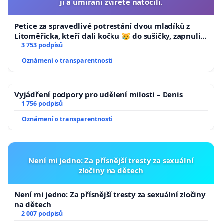
ji a umírání zvířete natočili.
Petice za spravedlivé potrestání dvou mladíků z
Litoměřicka, kteří dali kočku 😿 do sušičky, zapnuli ji
a umírání zvířete natočili.
3 753 podpisů
Oznámení o transparentnosti
Vyjádření podpory pro udělení milosti – Denis
1 756 podpisů
Oznámení o transparentnosti
Není mi jedno: Za přísnější tresty za sexuální
zločiny na dětech
Není mi jedno: Za přísnější tresty za sexuální zločiny
na dětech
2 007 podpisů