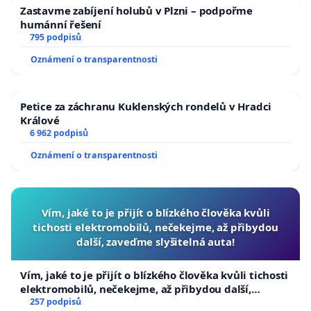
Zastavme zabíjení holubů v Plzni – podpořme
humánní řešení
795 podpisů
Oznámení o transparentnosti
Petice za záchranu Kuklenských rondelů v Hradci
Králové
6 962 podpisů
Oznámení o transparentnosti
Vím, jaké to je přijít o blízkého člověka kvůli
tichosti elektromobilů, nečekejme, až přibydou
další, zaveďme slyšitelná auta!
Vím, jaké to je přijít o blízkého člověka kvůli tichosti
elektromobilů, nečekejme, až přibydou další,
zaveďme slyšitelná auta!
257 podpisů