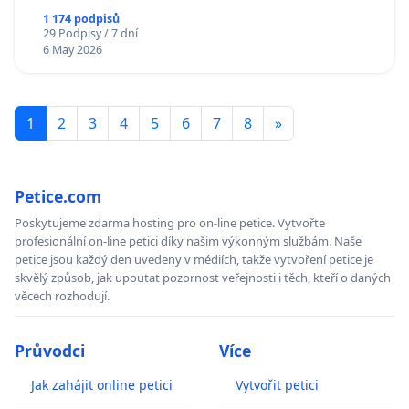
1 174 podpisů
29 Podpisy / 7 dní
6 May 2026
1
2
3
4
5
6
7
8
»
Petice.com
Poskytujeme zdarma hosting pro on-line petice. Vytvořte
profesionální on-line petici díky našim výkonným službám. Naše
petice jsou každý den uvedeny v médiích, takže vytvoření petice je
skvělý způsob, jak upoutat pozornost veřejnosti i těch, kteří o daných
věcech rozhodují.
Průvodci
Více
Jak zahájit online petici
Vytvořit petici