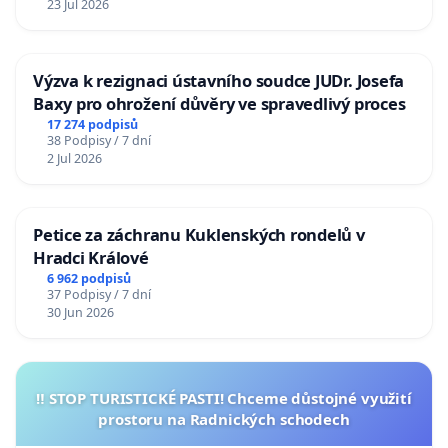
23 Jul 2026
Výzva k rezignaci ústavního soudce JUDr. Josefa
Baxy pro ohrožení důvěry ve spravedlivý proces
17 274 podpisů
38 Podpisy / 7 dní
2 Jul 2026
Petice za záchranu Kuklenských rondelů v
Hradci Králové
6 962 podpisů
37 Podpisy / 7 dní
30 Jun 2026
‼️ STOP TURISTICKÉ PASTI! Chceme důstojné využití
prostoru na Radnických schodech