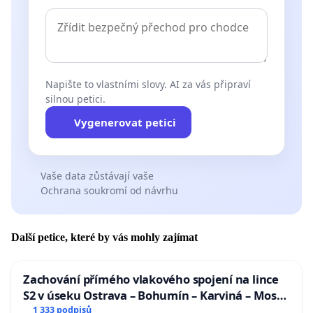
Napište to vlastními slovy. AI za vás připraví
silnou petici.
Vygenerovat petici
Vaše data zůstávají vaše
Ochrana soukromí od návrhu
Další petice, které by vás mohly zajímat
Zachování přímého vlakového spojení na lince
S2 v úseku Ostrava – Bohumín – Karviná – Mosty
u Jablunkova
1 333 podpisů