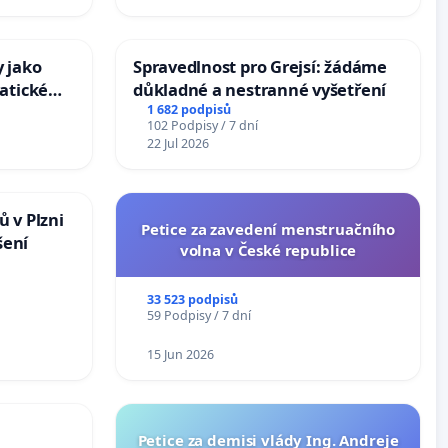
 jako
Spravedlnost pro Grejsí: žádáme
atické
důkladné a nestranné vyšetření
1 682 podpisů
102 Podpisy / 7 dní
22 Jul 2026
 v Plzni
Petice za zavedení menstruačního
šení
volna v České republice
33 523 podpisů
59 Podpisy / 7 dní
15 Jun 2026
Petice za demisi vlády Ing. Andreje