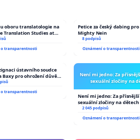
u oboru translatologie na
Petice za český dabing pro 
ve Translation Studies at
Mighty Nein
 of Arts, Charles
isů
8 podpisů
o transparentnosti
Oznámení o transparentnosti
zignaci ústavního soudce
Není mi jedno: Za přísnějš
fa Baxy pro ohrožení důvěry
sexuální zločiny na 
livý proces
pisů
o transparentnosti
Není mi jedno: Za přísnější
sexuální zločiny na dětech
2 045 podpisů
Oznámení o transparentnosti