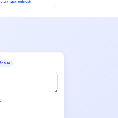
o transparentnosti
ěno AI
ci.