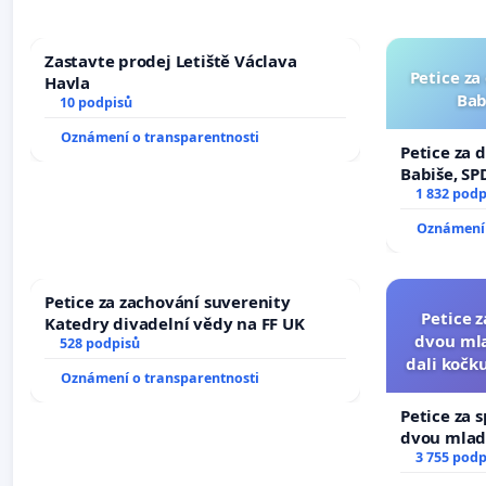
Zastavte prodej Letiště Václava
Petice za
Havla
Bab
10 podpisů
Oznámení o transparentnosti
Petice za 
Babiše, SP
1 832 podp
Oznámení 
Petice za zachování suverenity
Petice 
Katedry divadelní vědy na FF UK
dvou mla
528 podpisů
dali kočku
Oznámení o transparentnosti
umír
Petice za 
dvou mladí
dali kočku 
3 755 podp
umírání zví