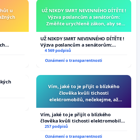
lhůt u
UŽ NIKDY SMRT NEVINNÉHO DÍTĚTE !
važných
Výzva poslancům a senátorům:
Změňte urychleně zákon, aby se
tragédie malé Viktorky už nemohla
opakovat!
u
UŽ NIKDY SMRT NEVINNÉHO DÍTĚTE !
ých
Výzva poslancům a senátorům:
Změňte urychleně zákon, aby se
4 569 podpisů
tragédie malé Viktorky už nemohla
Oznámení o transparentnosti
opakovat!
ských
Vím, jaké to je přijít o blízkého
člověka kvůli tichosti
elektromobilů, nečekejme, až
přibydou další, zaveďme slyšitelná
auta!
Vím, jaké to je přijít o blízkého
člověka kvůli tichosti elektromobilů,
nečekejme, až přibydou další,
257 podpisů
zaveďme slyšitelná auta!
Oznámení o transparentnosti