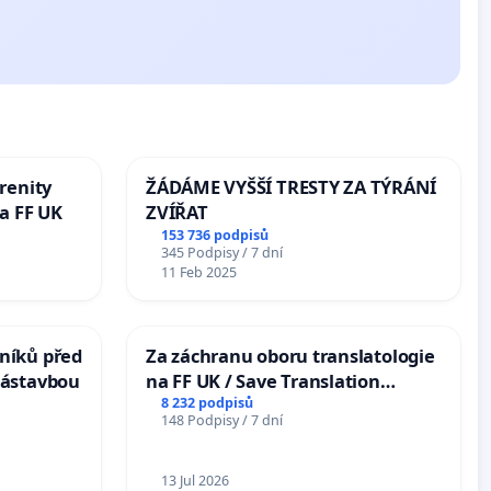
renity
ŽÁDÁME VYŠŠÍ TRESTY ZA TÝRÁNÍ
a FF UK
ZVÍŘAT
153 736 podpisů
345 Podpisy / 7 dní
11 Feb 2025
níků před
Za záchranu oboru translatologie
zástavbou
na FF UK / Save Translation
Studies at the Faculty of Arts,
8 232 podpisů
148 Podpisy / 7 dní
Charles University
13 Jul 2026