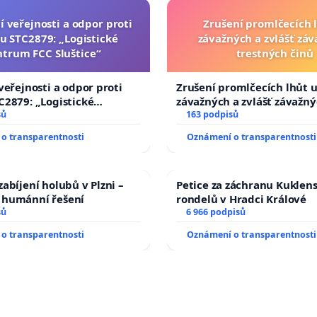
í veřejnosti a odpor proti
Zrušení promlčecích 
u STC2879: „Logistické
závažných a zvlášť zá
ntrum FCC Sluštice“
trestných činů
veřejnosti a odpor proti
Zrušení promlčecích lhůt 
2879: „Logistické
závažných a zvlášť závažn
C Sluštice“
sů
trestných činů
163 podpisů
o transparentnosti
Oznámení o transparentnosti
abíjení holubů v Plzni –
Petice za záchranu Kuklen
humánní řešení
rondelů v Hradci Králové
sů
6 966 podpisů
o transparentnosti
Oznámení o transparentnosti