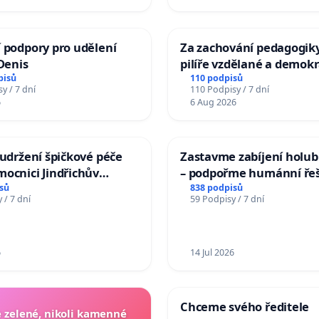
 podpory pro udělení
Za zachování pedagogiky
 Denis
pilíře vzdělané a demokr
společnosti
pisů
110 podpisů
y / 7 dní
110 Podpisy / 7 dní
6
6 Aug 2026
 udržení špičkové péče
Zastavme zabíjení holubů
ocnici Jindřichův
– podpořme humánní ře
sů
838 podpisů
 / 7 dní
59 Podpisy / 7 dní
6
14 Jul 2026
Chceme svého ředitele
zelené, nikoli kamenné