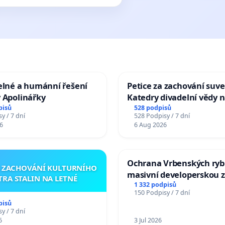
elné a humánní řešení
Petice za zachování suve
 Apolinářky
Katedry divadelní vědy n
pisů
528 podpisů
y / 7 dní
528 Podpisy / 7 dní
6
6 Aug 2026
Ochrana Vrbenských ryb
A ZACHOVÁNÍ KULTURNÍHO
masivní developerskou 
TRA STALIN NA LETNÉ
1 332 podpisů
150 Podpisy / 7 dní
pisů
y / 7 dní
6
3 Jul 2026