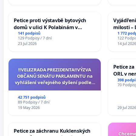
Petice proti výstavbě bytových
Vyjádření
domů v ulici K Polabinám v
milosti –
Pardubicích
141 podpisů
1 772 pod
129 Podpisy / 7 dní
122 Podpis
23 Jul 2026
14 Jul 202
Petice za
‼️VELEZRADA PREZIDENTA‼️VÝZVA
ORL v nem
OBČANŮ SENÁTU PARLAMENTU na
Hradec
398 podpi
vyhlášení veřejného slyšení podle §
70 Podpisy
144 jednacího řádu Senátu k návrhu
na přijetí usnesení k podání ústavní
42 751 podpisů
žaloby na prezidenta republiky
89 Podpisy / 7 dní
19 May 2026
29 Jul 202
Petice za záchranu Kuklenských
Chceme 