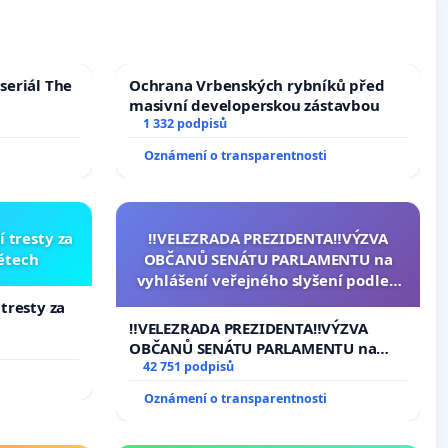
seriál The
Ochrana Vrbenských rybníků před
masivní developerskou zástavbou
1 332 podpisů
Oznámení o transparentnosti
í tresty za
‼️VELEZRADA PREZIDENTA‼️VÝZVA
dětech
OBČANŮ SENÁTU PARLAMENTU na
vyhlášení veřejného slyšení podle §
144 jednacího řádu Senátu k návrhu
 tresty za
na přijetí usnesení k podání ústavní
‼️VELEZRADA PREZIDENTA‼️VÝZVA
žaloby na prezidenta republiky
OBČANŮ SENÁTU PARLAMENTU na
vyhlášení veřejného slyšení podle §
42 751 podpisů
144 jednacího řádu Senátu k návrhu
Oznámení o transparentnosti
na přijetí usnesení k podání ústavní
žaloby na prezidenta republiky