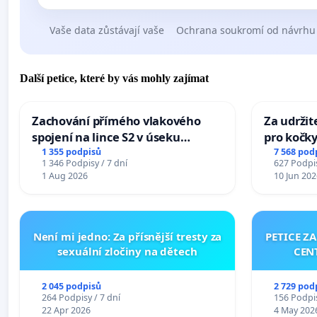
Vaše data zůstávají vaše
Ochrana soukromí od návrhu
Další petice, které by vás mohly zajímat
Zachování přímého vlakového
Za udržit
spojení na lince S2 v úseku
pro kočky
Ostrava – Bohumín – Karviná –
1 355 podpisů
7 568 pod
1 346 Podpisy / 7 dní
627 Podpis
Mosty u Jablunkova
1 Aug 2026
10 Jun 202
Není mi jedno: Za přísnější tresty za
PETICE Z
sexuální zločiny na dětech
CEN
2 045 podpisů
2 729 pod
264 Podpisy / 7 dní
156 Podpis
22 Apr 2026
4 May 202