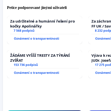
Petice podporované jinými uživateli
Za udržitelné a humánní řešení pro
Za záchran
kočky Apolinářky
FF UK / Sa
7 568 podpisů
the Faculty
8 232 podp
University
Oznámení o transparentnosti
Oznámení 
ŽÁDÁME VYŠŠÍ TRESTY ZA TÝRÁNÍ
Výzva k re
ZVÍŘAT
JUDr. Jose
153 736 podpisů
ve spraved
17 275 pod
Oznámení o transparentnosti
Oznámení 