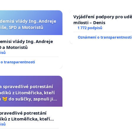
Vyjádření podpory pro udě
 demisi vlády Ing. Andreje
milosti – Denis
iše, SPD a Motoristů
1 772 podpisů
Oznámení o transparentnosti
demisi vlády Ing. Andreje
D a Motoristů
isů
o transparentnosti
za spravedlivé potrestání
díků z Litoměřicka, kteří
 😿 do sušičky, zapnuli ji a
ání zvířete natočili.
spravedlivé potrestání
ků z Litoměřicka, kteří
😿 do sušičky, zapnuli ji a
isů
řete natočili.