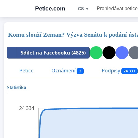
Petice.com
Prohledávat petice
CS ▼
Komu slouží Zeman? Výzva Senátu k podání ústav
Sdílet na Facebooku (4825)
Petice
Oznámení
Podpisy
2
24 333
Statistika
24 334