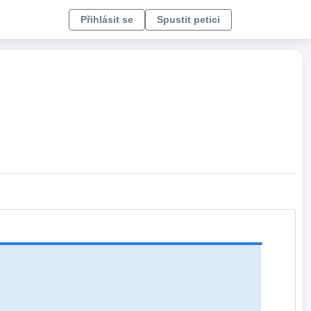
Přihlásit se
Spustit petici