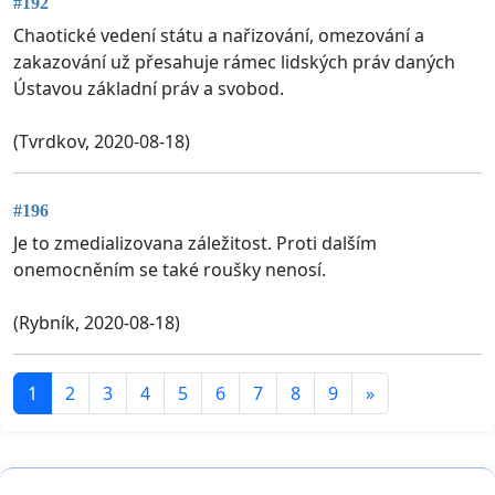
#192
Chaotické vedení státu a nařizování, omezování a
zakazování už přesahuje rámec lidských práv daných
Ústavou základní práv a svobod.
(Tvrdkov, 2020-08-18)
#196
Je to zmedializovana záležitost. Proti dalším
onemocněním se také roušky nenosí.
(Rybník, 2020-08-18)
1
2
3
4
5
6
7
8
9
»