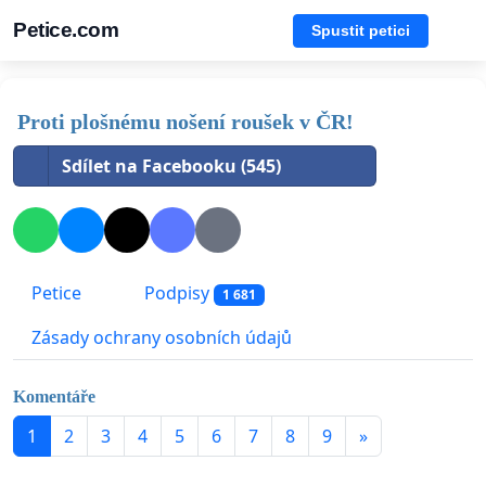
Petice.com
Spustit petici
Proti plošnému nošení roušek v ČR!
Sdílet na Facebooku (545)
Petice
Podpisy
1 681
Zásady ochrany osobních údajů
Komentáře
1
2
3
4
5
6
7
8
9
»