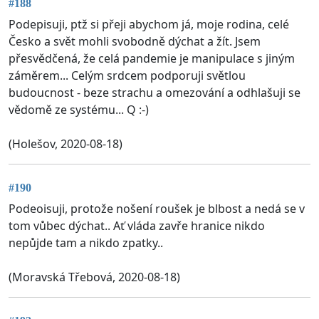
#188
Podepisuji, ptž si přeji abychom já, moje rodina, celé
Česko a svět mohli svobodně dýchat a žít. Jsem
přesvědčená, že celá pandemie je manipulace s jiným
záměrem... Celým srdcem podporuji světlou
budoucnost - beze strachu a omezování a odhlašuji se
vědomě ze systému... Q :-)
(Holešov, 2020-08-18)
#190
Podeoisuji, protože nošení roušek je blbost a nedá se v
tom vůbec dýchat.. Ať vláda zavře hranice nikdo
nepůjde tam a nikdo zpatky..
(Moravská Třebová, 2020-08-18)