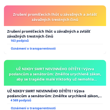
Zrušení promlčecích lhůt u závažných a zvlášť
závažných trestných činů
Zrušení promlčecích lhůt u závažných a zvlášť
závažných trestných činů
163 podpisů
Oznámení o transparentnosti
UŽ NIKDY SMRT NEVINNÉHO DÍTĚTE ! Výzva
poslancům a senátorům: Změňte urychleně zákon,
aby se tragédie malé Viktorky už nemohla
opakovat!
UŽ NIKDY SMRT NEVINNÉHO DÍTĚTE ! Výzva
poslancům a senátorům: Změňte urychleně zákon,
aby se tragédie malé Viktorky už nemohla opakovat!
4 569 podpisů
Oznámení o transparentnosti