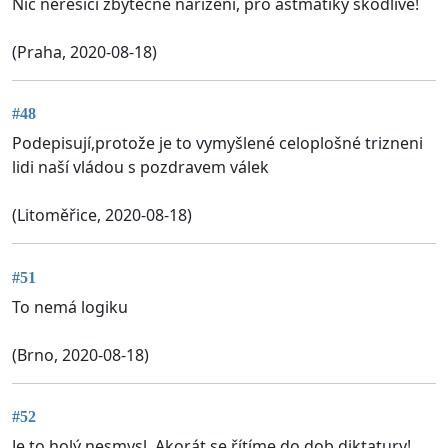
Nic neřešící zbytečné nařízení, pro astmatiky škodlivé!
(Praha, 2020-08-18)
#48
Podepisují,protože je to vymyšlené celoplošné trizneni
lidi naší vládou s pozdravem válek
(Litoměřice, 2020-08-18)
#51
To nemá logiku
(Brno, 2020-08-18)
#52
Je to holý nesmysl. Akorát se řítíme do dob diktatury!