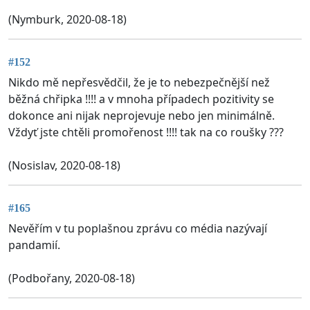
(Nymburk, 2020-08-18)
#152
Nikdo mě nepřesvědčil, že je to nebezpečnější než
běžná chřipka !!!! a v mnoha případech pozitivity se
dokonce ani nijak neprojevuje nebo jen minimálně.
Vždyť jste chtěli promořenost !!!! tak na co roušky ???
(Nosislav, 2020-08-18)
#165
Nevěřím v tu poplašnou zprávu co média nazývají
pandamií.
(Podbořany, 2020-08-18)