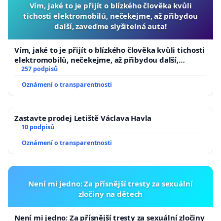
Vím, jaké to je přijít o blízkého člověka kvůli
tichosti elektromobilů, nečekejme, až přibydou
další, zaveďme slyšitelná auta!
Vím, jaké to je přijít o blízkého člověka kvůli tichosti
elektromobilů, nečekejme, až přibydou další,
zaveďme slyšitelná auta!
257 podpisů
Oznámení o transparentnosti
Zastavte prodej Letiště Václava Havla
10 podpisů
Oznámení o transparentnosti
Není mi jedno: Za přísnější tresty za sexuální
zločiny na dětech
Není mi jedno: Za přísnější tresty za sexuální zločiny