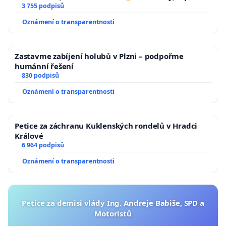
a umírání zvířete natočili.
3 755 podpisů
Oznámení o transparentnosti
Zastavme zabíjení holubů v Plzni – podpořme
humánní řešení
830 podpisů
Oznámení o transparentnosti
Petice za záchranu Kuklenských rondelů v Hradci
Králové
6 964 podpisů
Oznámení o transparentnosti
Petice za demisi vlády Ing. Andreje Babiše, SPD a
Motoristů