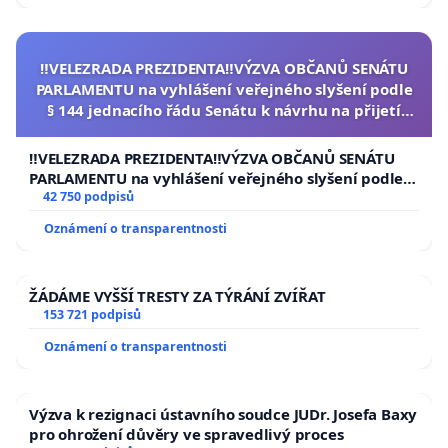
‼️VELEZRADA PREZIDENTA‼️VÝZVA OBČANŮ SENÁTU
PARLAMENTU na vyhlášení veřejného slyšení podle
§ 144 jednacího řádu Senátu k návrhu na přijetí
usnesení k podání ústavní žaloby na prezidenta
republiky
‼️VELEZRADA PREZIDENTA‼️VÝZVA OBČANŮ SENÁTU
PARLAMENTU na vyhlášení veřejného slyšení podle §
144 jednacího řádu Senátu k návrhu na přijetí
42 750 podpisů
usnesení k podání ústavní žaloby na prezidenta
Oznámení o transparentnosti
republiky
ŽÁDÁME VYŠŠÍ TRESTY ZA TÝRÁNÍ ZVÍŘAT
153 721 podpisů
Oznámení o transparentnosti
Výzva k rezignaci ústavního soudce JUDr. Josefa Baxy
pro ohrožení důvěry ve spravedlivý proces