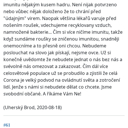
imunitu nějakým kusem hadru. Není nijak potvrzeno
nebo vůbec nějak doloženo že to chrání před
"údajným" virem. Naopak většina lékařů varuje před
nošením roušek, vdechujeme recyklovany vzduch,
namnožené bakterie... Čím si více ničíme imunitu, takže
když sundáme roušky se zničenou imunitou, snadněji
onemocníme a to přesně oni chcou. Nebudeme
poslouchat na slovo jak pískají, nejsme ovce. Už si
konečně uvědomte že nebudete jednat o nás bez nás a
svévolně nás omezovat a zakazovat. Čím dál více
celosvětové populace už se probudilo a zjistili že celá
Corona je velký podvod na ovládnutí světa a zotročení
lidí. Jenže s námi si nebudete dělat co chcete. Jsme
svobodní občané. A říkáme Vám Ne!
(Uherský Brod, 2020-08-18)
#61