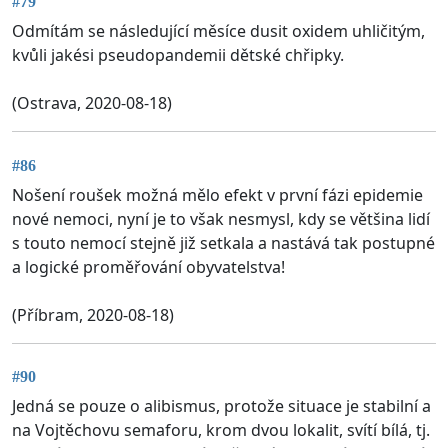
#79
Odmítám se následující měsíce dusit oxidem uhličitým,
kvůli jakési pseudopandemii dětské chřipky.
(Ostrava, 2020-08-18)
#86
Nošení roušek možná mělo efekt v první fázi epidemie
nové nemoci, nyní je to však nesmysl, kdy se většina lidí
s touto nemocí stejně již setkala a nastává tak postupné
a logické proměřování obyvatelstva!
(Příbram, 2020-08-18)
#90
Jedná se pouze o alibismus, protože situace je stabilní a
na Vojtěchovu semaforu, krom dvou lokalit, svítí bílá, tj.